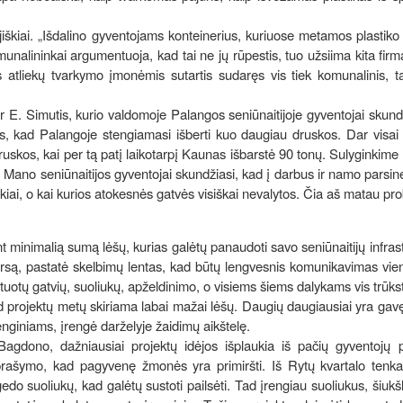
tojiškiai. „Išdalino gyventojams konteinerius, kuriuose metamos plastiko 
munalininkai argumentuoja, kad tai ne jų rūpestis, tuo užsiima kita firma
is atliekų tvarkymo įmonėmis sutartis sudaręs vis tiek komunalinis, t
r E. Simutis, kurio valdomoje Palangos seniūnaitijoje gyventojai skund
dis, kad Palangoje stengiamasi išberti kuo daugiau druskos. Dar visai
ruskos, kai per tą patį laikotarpį Kaunas išbarstė 90 tonų. Sulyginkime
 Mano seniūnaitijos gyventojai skundžiasi, kad į darbus ir namo parsin
kiai, o kai kurios atokesnės gatvės visiškai nevalytos. Čia aš matau pr
ent minimalią sumą lėšų, kurias galėtų panaudoti savo seniūnaitijų infrast
kursą, pastatė skelbimų lentas, kad būtų lengvesnis komunikavimas vi
altuotų gatvių, suoliukų, apželdinimo, o visiems šiems dalykams vis trūks
d projektų metų skiriama labai mažai lėšų. Daugių daugiausiai yra gavę
nginiams, įrengė darželyje žaidimų aikštelę.
Bagdono, dažniausiai projektų idėjos išplaukia iš pačių gyventojų 
rašymo, kad pagyvenę žmonės yra primiršti. Iš Rytų kvartalo tenka t
do suoliukų, kad galėtų sustoti pailsėti. Tad įrengiau suoliukus, šiukš