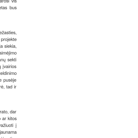
arosi vis
etas bus
ežasties,
 projekte
a siekia,
laimėjimo
anų sekti
 įvairios
želdinimo
e pusėje
ė, tad ir
rato, dar
 ar kitos
ažiuoti į
upjaunama