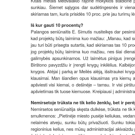
Kitais metais Medvalakio rajone mokyklos stadione p
sunkiau. Šiemet sąlygos dar sudėtingesnės ir vien
skiriamas tam, kuris prisidės 10 proc. prie jau turimų l
Iš kur gauti 10 procentų?
Palangos seniūnaitis E. Simutis nusiteikęs dar pesimist
kad projektų būtų laimima kuo mažiau: „Manau, kad su
jau turi būti prisegta sutartis, kad skiriamas tas 10 p
jog projektų būtų laimima kuo mažiau, nes šiai dienai
galimybės apsunkinamos. Už laimėtus pinigus įrengėm
Birštono pavyzdžiu ir įrengti knygų inkilėlius. Kalbėj
knygos. Atėjai į parką ar Meilės alėją, išsitraukei kn
klausimai. Man šiandien opus klausimas yra kiemų ap
apšviesti visi kiemai, o dešinėje – tamsu. Ir visi pirš
apšvietimas tik tuose kiemuose. Kreipiausi į administra
Nemirsetoje trūksta ne tik kelio ženklų, bet ir perė
Nemirsetos seniūnaitija skęsta dulkėse, trūksta ne tik k
smulkmenos: „Pietinėje miesto pusėje keliukas, vedanti
nelaimės atveju, sunku būtų privažiuoti. Sunku tokias
regioninius kelius, nes mūsų administracijai akivaizdu