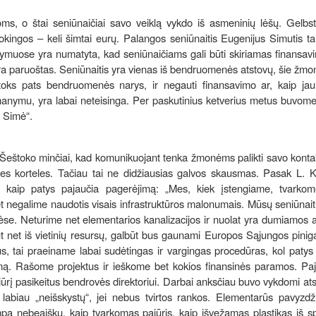
ms, o štai seniūnaičiai savo veiklą vykdo iš asmeninių lėšų. Gelbst
okingos – keli šimtai eurų. Palangos seniūnaitis Eugenijus Simutis tai
tymuose yra numatyta, kad seniūnaičiams gali būti skiriamas finansav
ėra paruoštas. Seniūnaitis yra vienas iš bendruomenės atstovų, šie žmo
 toks pats bendruomenės narys, ir negauti finansavimo ar, kaip jau
manymu, yra labai neteisinga. Per paskutinius ketverius metus buvome
s Simė“.
 Šeštoko minčiai, kad komunikuojant tenka žmonėms palikti savo konta
ines korteles. Tačiau tai ne didžiausias galvos skausmas. Pasak L. 
i, kaip patys pajaučia pagerėjimą: „Mes, kiek įstengiame, tvarko
et negalime naudotis visais infrastruktūros malonumais. Mūsų seniūnaiti
ėse. Neturime net elementarios kanalizacijos ir nuolat yra dumiamos 
t net iš vietinių resursų, galbūt bus gaunami Europos Sąjungos piniga
klus, tai praeiname labai sudėtingas ir vargingas procedūras, kol paty
ą. Rašome projektus ir ieškome bet kokios finansinės paramos. Paj
ūrį pasikeitus bendrovės direktoriui. Darbai anksčiau buvo vykdomi at
labiau „neišskystų“, jei nebus tvirtos rankos. Elementarūs pavyzdži
ampa nebeaišku, kaip tvarkomas pajūris, kaip išvežamas plastikas iš sp