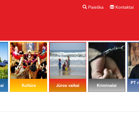
Paieška
Kontaktai
PT r
ai
Kultūra
Jūros vaikai
Kriminalai