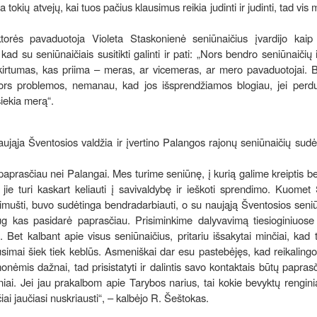
tokių atvejų, kai tuos pačius klausimus reikia judinti ir judinti, tad vis 
ktorės pavaduotoja Violeta Staskonienė seniūnaičius įvardijo kaip
d su seniūnaičiais susitikti galinti ir pati: „Nors bendro seniūnaičių 
irtumas, kas priima – meras, ar vicemeras, ar mero pavaduotojai. B
s nors problemos, nemanau, kad jos išsprendžiamos blogiau, jei per
siekia merą“.
ująja Šventosios valdžia ir įvertino Palangos rajonų seniūnaičių sud
prasčiau nei Palangai. Mes turime seniūnę, į kurią galime kreiptis be
jie turi kaskart keliauti į savivaldybę ir ieškoti sprendimo. Kuomet
simušti, buvo sudėtinga bendradarbiauti, o su naująją Šventosios seniū
ug kas pasidarė paprasčiau. Prisiminkime dalyvavimą tiesioginiuose
. Bet kalbant apie visus seniūnaičius, pritariu išsakytai minčiai, kad
lausimai šiek tiek keblūs. Asmeniškai dar esu pastebėjęs, kad reikalingo
nėmis dažnai, tad prisistatyti ir dalintis savo kontaktais būtų papras
niai. Jei jau prakalbom apie Tarybos narius, tai kokie bevyktų renginia
ai jaučiasi nuskriausti“, – kalbėjo R. Šeštokas.