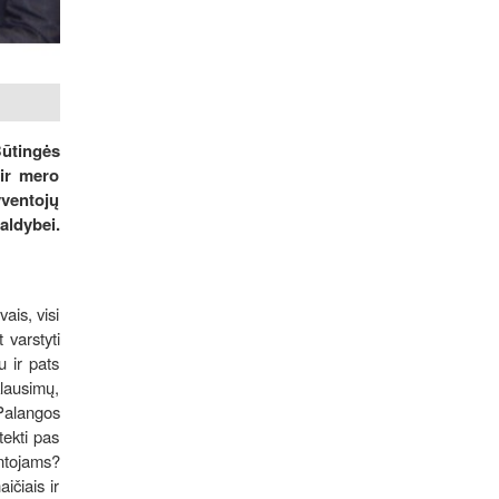
Būtingės
 ir mero
yventojų
aldybei.
ais, visi
 varstyti
u ir pats
klausimų,
 Palangos
tekti pas
entojams?
ičiais ir