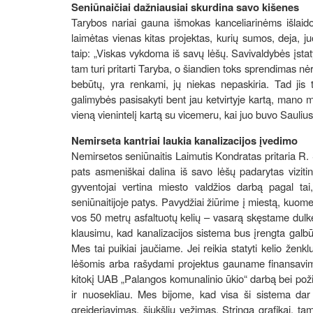
Seniūnaičiai dažniausiai skurdina savo kišenes
Tarybos nariai gauna išmokas kanceliarinėms išlaido
laimėtas vienas kitas projektas, kurių sumos, deja, ju
taip: „Viskas vykdoma iš savų lėšų. Savivaldybės įsta
tam turi pritarti Taryba, o šiandien toks sprendimas n
bebūtų, yra renkami, jų niekas nepaskiria. Tad jis
galimybės pasisakyti bent jau ketvirtyje kartą, mano 
vieną vienintelį kartą su vicemeru, kai juo buvo Sauliu
Nemirseta kantriai laukia kanalizacijos įvedimo
Nemirsetos seniūnaitis Laimutis Kondratas pritaria R.
pats asmeniškai dalina iš savo lėšų padarytas vizit
gyventojai vertina miesto valdžios darbą pagal ta
seniūnaitijoje patys. Pavydžiai žiūrime į miestą, kuom
vos 50 metrų asfaltuotų kelių – vasarą skęstame dulk
klausimu, kad kanalizacijos sistema bus įrengta galbū
Mes tai puikiai jaučiame. Jei reikia statyti kelio žen
lėšomis arba rašydami projektus gauname finansavim
kitokį UAB „Palangos komunalinio ūkio“ darbą bei poži
ir nuosekliau. Mes bijome, kad visa ši sistema dar 
greideriavimas, šiukšlių vežimas. Stringa grafikai, t