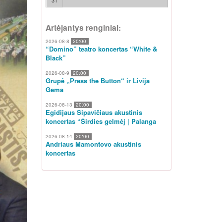
31
Artėjantys renginiai:
2026-08-8
20:00
“Domino” teatro koncertas “White &
Black”
2026-08-9
20:00
Grupė „Press the Button“ ir Livija
Gema
2026-08-13
20:00
Egidijaus Sipavičiaus akustinis
koncertas “Širdies gelmėj | Palanga
2026-08-14
20:00
Andriaus Mamontovo akustinis
koncertas