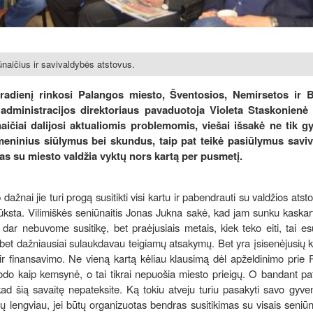
ūnaičius ir savivaldybės atstovus.
antradienį rinkosi Palangos miesto, Šventosios, Nemirsetos ir 
 administracijos direktoriaus pavaduotoja Violeta Staskonienė
ičiai dalijosi aktualiomis problemomis, viešai išsakė ne tik g
eninius siūlymus bei skundus, taip pat teikė pasiūlymus saviv
as su miesto valdžia vyktų nors kartą per pusmetį.
dažnai jie turi progą susitikti visi kartu ir pabendrauti su valdžios atstov
rūksta. Vilimiškės seniūnaitis Jonas Jukna sakė, kad jam sunku kaskart
 dar nebuvome susitikę, bet praėjusiais metais, kiek teko eiti, tai es
, bet dažniausiai sulaukdavau teigiamų atsakymų. Bet yra įsisenėjusių 
 ir finansavimo. Ne vieną kartą kėliau klausimą dėl apželdinimo prie
trodo kaip kemsynė, o tai tikrai nepuošia miesto prieigų. O bandant pa
ad šią savaitę nepateksite. Ką tokiu atveju turiu pasakyti savo gyv
engviau, jei būtų organizuotas bendras susitikimas su visais seniūna