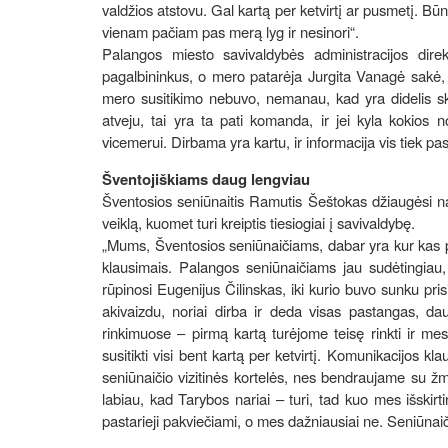
valdžios atstovu. Gal kartą per ketvirtį ar pusmetį. Būna 
vienam pačiam pas merą lyg ir nesinori“.
Palangos miesto savivaldybės administracijos dire
pagalbininkus, o mero patarėja Jurgita Vanagė sakė, ka
mero susitikimo nebuvo, nemanau, kad yra didelis sk
atveju, tai yra ta pati komanda, ir jei kyla kokio
vicemerui. Dirbama yra kartu, ir informacija vis tiek pa
Šventojiškiams daug lengviau
Šventosios seniūnaitis Ramutis Šeštokas džiaugėsi na
veiklą, kuomet turi kreiptis tiesiogiai į savivaldybę.
„Mums, Šventosios seniūnaičiams, dabar yra kur kas pa
klausimais. Palangos seniūnaičiams jau sudėtingiau, 
rūpinosi Eugenijus Čilinskas, iki kurio buvo sunku pri
akivaizdu, noriai dirba ir deda visas pastangas, da
rinkimuose – pirmą kartą turėjome teisę rinkti ir mes
susitikti visi bent kartą per ketvirtį. Komunikacijos k
seniūnaičio vizitinės kortelės, nes bendraujame su žmo
labiau, kad Tarybos nariai – turi, tad kuo mes išskirti
pastarieji pakviečiami, o mes dažniausiai ne. Seniūnaiči