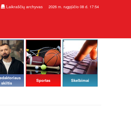
2026 m. rugpjūčio 08 d. 17:54
Laikraščių archyvas
edaktoriaus
Sportas
Skelbimai
skiltis