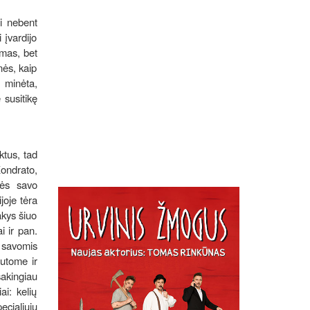
i nebent
 įvardijo
imas, bet
nės, kaip
 minėta,
 susitikę
ktus, tad
Kondrato,
mės savo
joje tėra
akys šiuo
i ir pan.
s savomis
utome ir
sakingiau
ai: kelių
ecialiųjų