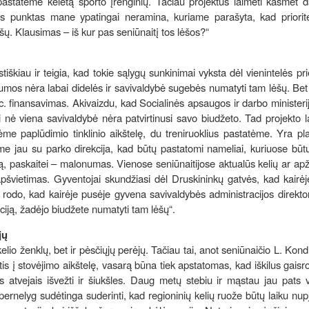
astatėme keletą sporto įrenginių. Tačiau projektus laimėti kasmet d
as punktas mane ypatingai neramina, kuriame parašyta, kad priorit
ėšų. Klausimas – iš kur pas seniūnaitį tos lėšos?“
iškiau ir teigia, kad tokie sąlygų sunkinimai vyksta dėl vienintelės pri
mos nėra labai didelės ir savivaldybė sugebės numatyti tam lėšų. Bet
roc. finansavimas. Akivaizdu, kad Socialinės apsaugos ir darbo ministerij
 nė viena savivaldybė nėra patvirtinusi savo biudžeto. Tad projekto 
e paplūdimio tinklinio aikštelę, du treniruoklius pastatėme. Yra pl
ome jau su parko direkcija, kad būtų pastatomi nameliai, kuriuose būtų
ygą, paskaitei – malonumas. Vienose seniūnaitijose aktualūs kelių ar ap
švietimas. Gyventojai skundžiasi dėl Druskininkų gatvės, kad kairėj
tu rodo, kad kairėje pusėje gyvena savivaldybės administracijos direktor
ciją, žadėjo biudžete numatyti tam lėšų“.
jų
elio ženklų, bet ir pėsčiųjų perėjų. Tačiau tai, anot seniūnaičio L. Kond
s į stovėjimo aikštelę, vasarą būna tiek apstatomas, kad iškilus gaisro
 atvejais išvežti ir šiukšles. Daug metų stebiu ir mąstau jau pats v
 pernelyg sudėtinga suderinti, kad regioninių kelių ruože būtų laiku n