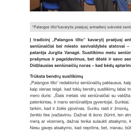
"Palangos tilto"kavarytis praėjusį antradienį sukvietė seni
Į tradicinį „Palangos tilto“ kavarytį praėjusį 
seniūnaičiai bei miesto savivaldybės atstovai –
patarėja Jurgita Vanagė. Susitikimo metu seniūna
prašymus ir pageidavimus, bet dėstė ir savo asm
Didžiausias seniūnaičių noras – kad bėdų aptarim
Trūksta bendrų susitikimų
„Palangos tilto“ redaktoriui seniūnaičių paklausus, kaip 
kaip vienas teigė, kad tokių bendrų susitikimų labai t
mero duris: „Šiais metais visi seniūnaičiai su valdžia
patenkintas, ir mano seniūnaitijos gyventojai. Sunkiai
tarkim, kad ir žolės pjovimas. Sunku rasti ir žmonių,
ženklo ties įvažiavimu. Dažnai iš šono žiūrint, ten a
merą ar vicemerą, dažnai tenka sulaukti atsakymo, k
Nesu gavęs atsakymo, kad nepriims, bet, manau, būtų l