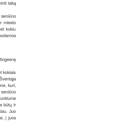
minti taką
 seniūno
ir miesto
et kokiu
duodamos
ėtingesnę
t kokiais
 Šventąja
ne, kuri,
 seniūno
 turėtume
s būtų ir
čiau. Juo
i, į juos