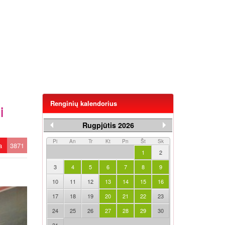
Renginių kalendorius
i
Rugpjūtis 2026
Pi
An
Tr
Kt
Pn
Št
Sk
ta
3871
1
2
3
4
5
6
7
8
9
10
11
12
13
14
15
16
17
18
19
20
21
22
23
24
25
26
27
28
29
30