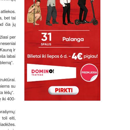
atliekos.
, bet tai
ad čia jų
žiasi per
 neseniai
 Kauną ir
eša labai
oblemą“.
ruktūrai.
eniems su
ta lėšų“.
 iki 400-
prašymų:
oli eiti,
liadėžes.