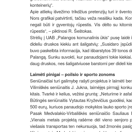
konteinerių“.
Apie atliekų išvežimo trikdžius pretenzijų turi ir šven
Nors grafikai patvirtinti, tačiau veža neaišku kada. Ko
negali būti ir gyventojų rūpestis. Vis dėlto su kitom
rūpestis“, – piktinosi R. Šeštokas.
Strėlių į UAB „Palangos komunalinis ūkis“ pusę laidė i
dideliu druskos kiekiu ant šaligatvių: „Susidaro įspū
buvo paskelbta informacija, kad išbarstytos 39 tonos d
Palangą. Sunku suvokti, kur panaudojami tokie kiekiai.
daug druskos, nes šaligatviuose barstomi per dideli kie
Laimėti pinigai – poilsio ir sporto zonoms
Seniūnaičiai turi galimybę rašyti projektus ir laimėti b
Vilimiškės seniūnaitis J. Jukna, laimėjęs pirmąjį kon
kitais. Tvarkė ir kelius, vežėsi gruntą: „Neturime ir asf
Būtingės seniūnaitis Vytautas Kryževičius guodėsi, ka
500 eurų, kuriuos panaudojo mokyklos lauko sporto įre
Pasak Medvalakio-Virbališkės seniūnaičio Sauliaus 
„Vienais metais projektą rašėme dėl vieno senjoro p
viešasis transportas ten nekursuoja, tad žmonės pasige