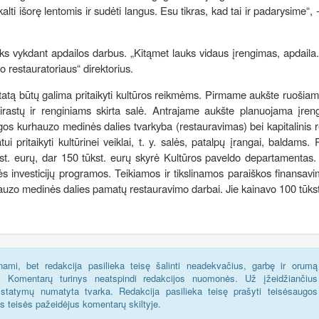
lti išorę lentomis ir sudėti langus. Esu tikras, kad tai ir padarysime“, 
iks vykdant apdailos darbus. „Kitąmet lauks vidaus įrengimas, apdaila
o restauratoriaus“ direktorius.
statą būtų galima pritaikyti kultūros reikmėms. Pirmame aukšte ruošiama
tsirastų ir renginiams skirta salė. Antrajame aukšte planuojama įren
os kurhauzo medinės dalies tvarkyba (restauravimas) bei kapitalinis
i pritaikyti kultūrinei veiklai, t. y. salės, patalpų įrangai, baldams.
t. eurų, dar 150 tūkst. eurų skyrė Kultūros paveldo departamentas. 
ės investicijų programos. Teikiamos ir tikslinamos paraiškos finansavi
auzo medinės dalies pamatų restauravimo darbai. Jie kainavo 100 tūkst
ami, bet redakcija pasilieka teisę šalinti neadekvačius, garbę ir orumą
s. Komentarų turinys neatspindi redakcijos nuomonės. Už įžeidžiančius
statymų numatyta tvarka. Redakcija pasilieka teisę prašyti teisėsaugos
us teisės pažeidėjus komentarų skiltyje.