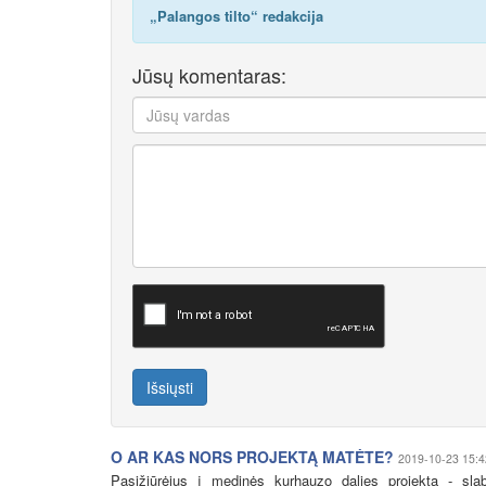
„Palangos tilto“ redakcija
Jūsų komentaras:
Išsiųsti
O AR KAS NORS PROJEKTĄ MATĖTE?
2019-10-23 15:4
Pasižiūrėjus į medinės kurhauzo dalies projektą - sla