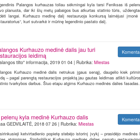
gendinis Palangos kurhauzas toliau sėkmingai kyla tarsi Feniksas iš pelenų
vo planuota, dar iki šių metų pabaigos bus atkurtas statinio tūris, uždengta
dėti langai. Kurhauzo medinę dalį restauruoja konkursą laimėjusi įmonė
stauratorius“, kuri sutvarkė ir mūrinę legendinio pastato dalį.
alangos Kurhauzo medinė dalis jau turi
Komenta
estauracijos leidimą
alangos tilto" informacija, 2019 01 04 | Rubrika:
Miestas
langos Kurhauzo medinė dalis netrukus įgaus senąjį, daugelio kiek primi
idą – pagal parengtą restauracijos projektą jau gautas leidimas atlikti kultūr
atinio tvarkybos darbus. Šiuo etapu atgims Kurhauzo medinės dalies fasadas.
š pelenų kyla medinė Kurhauzo dalis
Komenta
sa GEDVILAITĖ, 2018 07 26 | Rubrika:
Miestas
sirinkusieji ketvirtadienio popietę stebėjo istorinį įvykį – prasidėjo medinė
lies atgimimas. Simboliškai Kurhauzo medinės dalies pamatų restauravimo