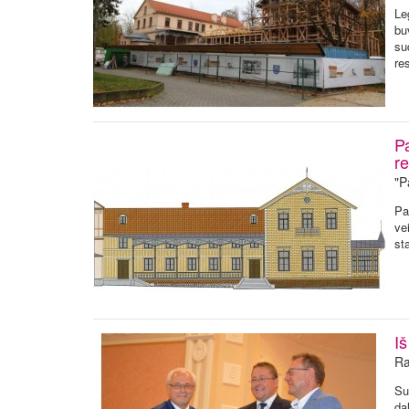
Le
bu
su
re
P
r
"P
Pa
ve
st
I
Ra
Su
da