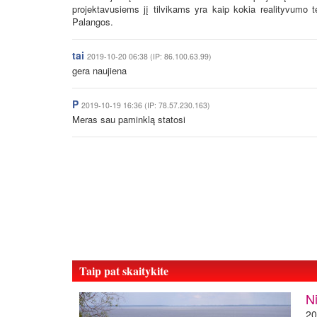
projektavusiems jį tilvikams yra kaip kokia realityvumo t
Palangos.
tai
2019-10-20 06:38 (IP: 86.100.63.99)
gera naujiena
P
2019-10-19 16:36 (IP: 78.57.230.163)
Meras sau paminklą statosi
Taip pat skaitykite
Ni
20