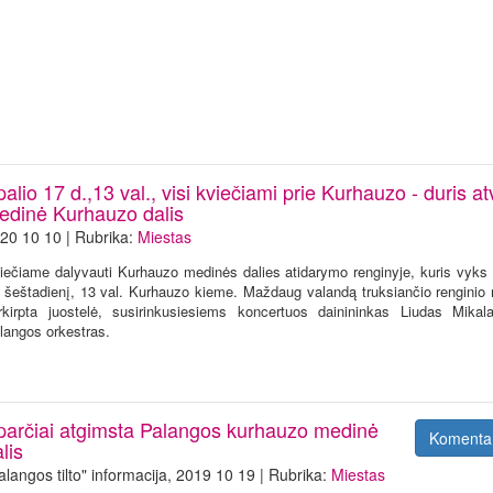
alio 17 d.,13 val., visi kviečiami prie Kurhauzo - duris at
edinė Kurhauzo dalis
20 10 10 | Rubrika:
Miestas
iečiame dalyvauti Kurhauzo medinės dalies atidarymo renginyje, kuris vyks 
, šeštadienį, 13 val. Kurhauzo kieme. Maždaug valandą truksiančio renginio
rkirpta juostelė, susirinkusiesiems koncertuos dainininkas Liudas Mikal
langos orkestras.
parčiai atgimsta Palangos kurhauzo medinė
Komenta
alis
alangos tilto" informacija, 2019 10 19 | Rubrika:
Miestas