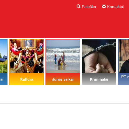
Paieška
Kontaktai
PT r
ai
Kultūra
Jūros vaikai
Kriminalai