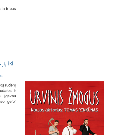
sta ir bus
jų iki
as
tų rudenį
odaros ir
e įgavau
iso gero”