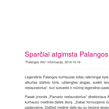
Sparčiai atgimsta Palangos
"Palangos tilto" informacija, 2019-10-19
Legendinis Palangos kurhauzas toliau sėkmingai kyla t
atkurtas statinio tūris, uždengtas stogas, sudėti 
restauratorius“, kuri sutvarkė ir mūrinę legendinio pasta
Pasak įmonės „Pamario restauratorius“ direktoriaus Al
kurhauzo medinės dalies išorę. „Dabar formuojame tūrį
padarysime. Didžioji medinė dalis jau su čerpine stog