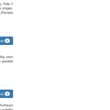
. Kaip ir
s stogas,
 „Pamario
rai
5
rštą savo
os paveldo
rai
2
s Kurhauzo
 sutartis