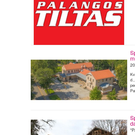
Sp
m
20
Kv
d.
pe
Pa
S
d
"P