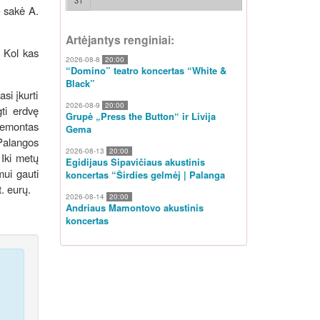
31
- sakė A.
Artėjantys renginiai:
. Kol kas
2026-08-8
20:00
“Domino” teatro koncertas “White &
Black”
si įkurti
2026-08-9
20:00
gti erdvę
Grupė „Press the Button“ ir Livija
 remontas
Gema
 Palangos
2026-08-13
20:00
Iki metų
Egidijaus Sipavičiaus akustinis
mui gauti
koncertas “Širdies gelmėj | Palanga
. eurų.
2026-08-14
20:00
Andriaus Mamontovo akustinis
koncertas