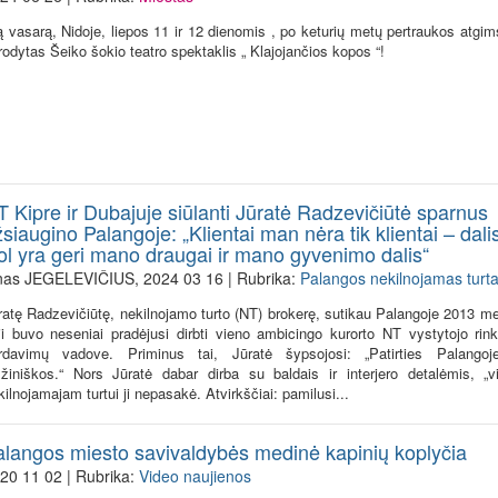
ą vasarą, Nidoje, liepos 11 ir 12 dienomis , po keturių metų pertraukos atgim
rodytas Šeiko šokio teatro spektaklis „ Klajojančios kopos “!
 Kipre ir Dubajuje siūlanti Jūratė Radzevičiūtė sparnus
siaugino Palangoje: „Klientai man nėra tik klientai – dalis 
iol yra geri mano draugai ir mano gyvenimo dalis“
nas JEGELEVIČIUS, 2024 03 16 | Rubrika:
Palangos nekilnojamas turt
ratę Radzevičiūtę, nekilnojamo turto (NT) brokerę, sutikau Palangoje 2013 me
ji buvo neseniai pradėjusi dirbti vieno ambicingo kurorto NT vystytojo rink
rdavimų vadove. Priminus tai, Jūratė šypsojosi: „Patirties Palangoj
lžiniškos.“ Nors Jūratė dabar dirba su baldais ir interjero detalėmis, „v
kilnojamajam turtui ji nepasakė. Atvirkščiai: pamilusi...
alangos miesto savivaldybės medinė kapinių koplyčia
20 11 02 | Rubrika:
Video naujienos