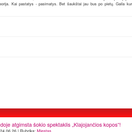
eorija. Kai pastatys - pasimatys. Bet šaukštai jau bus po pietų. Gaila kur
doje atgimsta šokio spektaklis „Klajojančios kopos“!
24 06 26 | Rubrika:
Miestas