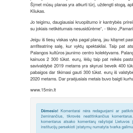
Šįmet mūsų planas yra atkurti tūrį, uždengti stogą, apka
Kliukas.
Jo teigimu, daugiausiai kruopštumo ir kantrybės prire
su jokiais netikėtumais nesusidūrėme“, - tikino „Pamari
Jeigu iš tiesų viskas vyks pagal planą, jau kitąmet pa
amfiteatrinę salę, kur vyktų spektakliai. Taip pat a
Palangos kultūros jaunimo centro kolektyvams. Palang
kainuos 2 300 tūkst. eurų, lėšų taip pat reikės pastatu
savivaldybė 2019 metams yra skyrusi beveik 400 tūks
pabaigos dar tikimasi gauti 300 tūkst. eurų iš valstyb
2020 metams. Dar praėjusiais metais buvo baigti kurh
www.15min.lt
Dėmesio!
Komentarai nėra redaguojami ar patikrin
žeminančius, tikrovės neatitinkančius komentaru
komentarus atsako komentarų rašytojai Lietuvos į
institucijų persekioti įstatymų numatyta tvarka galim