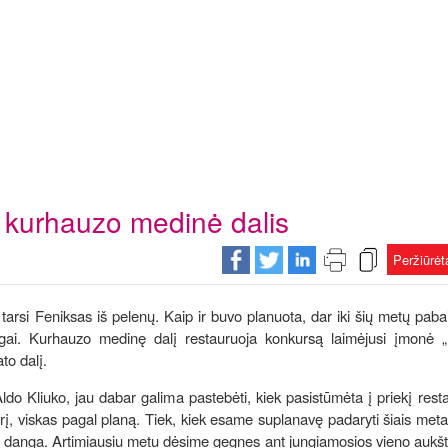
 kurhauzo medinė dalis
Peržiūrė
arsi Feniksas iš pelenų. Kaip ir buvo planuota, dar iki šių metų pab
langai. Kurhauzo medinę dalį restauruoja konkursą laimėjusi įmonė 
to dalį.
do Kliuko, jau dabar galima pastebėti, kiek pasistūmėta į priekį rest
, viskas pagal planą. Tiek, kiek esame suplanavę padaryti šiais metais
o danga. Artimiausiu metu dėsime gegnes ant jungiamosios vieno aukšt