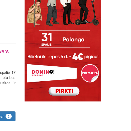
vers
spalio 17
 metu bus
auskas ir
rai
2