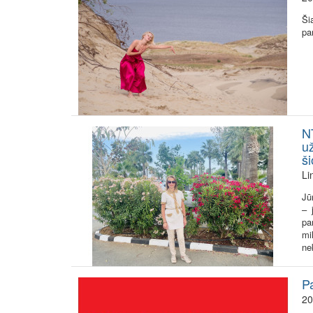
Ši
pa
NT
už
š
Li
Jū
– 
pa
mi
ne
P
20