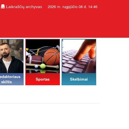
2026 m. rugpjūčio 08 d. 14:46
Laikraščių archyvas
edaktoriaus
Sportas
Skelbimai
skiltis