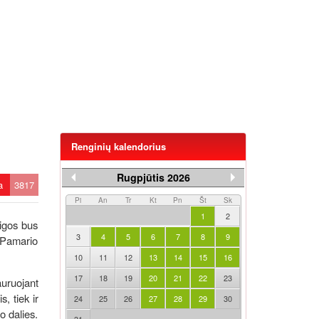
Renginių kalendorius
Rugpjūtis 2026
ta
3817
Pi
An
Tr
Kt
Pn
Št
Sk
1
2
aigos bus
3
4
5
6
7
8
9
„Pamario
10
11
12
13
14
15
16
17
18
19
20
21
22
23
auruojant
, tiek ir
24
25
26
27
28
29
30
o dalies.