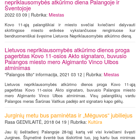
nepriklausomybės atkūrimo diena Palangoje ir
Šventojoje
2022 03 09 | Rubrika:
Miestas
Kovo 11-ąją palangiškiai ir miesto svečiai kviečiami dalyvauti
skirtingose miesto erdvėse vyksiančiuose renginiuose kur
bendruomeniškai švęsime Lietuvos Nepriklausomybės atkūrimo dieną.
Lietuvos nepriklausomybės atkūrimo dienos proga
pagerbtas Kovo 11-osios Akto signataro, buvusio
Palangos miesto mero Algimanto Vinco Ulbos
atminimas
"Palangos tilto" informacija, 2021 03 12 | Rubrika:
Miestas
Lietuvos nepriklausomybės atkūrimo dienos proga Kovo 11-ąją
pagerbtas Kovo 11-osios Akto signataro, buvusio Palangos miesto
mero Algimanto Vinco Ulbos atminimas. Visų palangiškių vardu
Palangos meras Šarūnas Vaitkus padėjo ant signataro kapo gėlių.
Jurginių metu bus paminėtas ir „Mėguvos“ jubiliejus
Rasa GEDVILAITĖ, 2018 04 19 | Rubrika:
Kultūra
Jau šį šeštadienį Palangoje 28-tąjį kartą vėl visi kviečiami švęsti
Jurgines. Šiųmetinė šventė bus išskirtinė tuo, jog kartu bus minimas