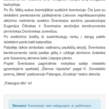
bažnyčioje.
Po Šv. Mišių aukos šventojiškiai susibūrė šventoriuje. Čia juos su
dvidešimt penktosiomis jubiliejinėmis Lietuvos nepriklausomybės
atkūrimo metinėmis sveikino Šventosios seniūno pavaduotojas
Eugenijus Čilinskas ir Šventosios seniūnijos bendruomenės
pirmininkas Domininkas Jurevičius.
Po sveikinimo žodžių iš susirinkusiųjų rankų į dangų pakilo
dvidešimt penki balti balandžiai.
Palydėję taikos simboliais vadinamų paukščių skrydį, Šventosios
bendruomenės nariai padėjo gėlių ir uždegė atminimo žvakeles
prie Savanorių akmens šalia Liepojos plento.
Popiet Šventosios pagrindinės mokyklos salėje miestelio
gyventojams spektaklį „Žiemos rūpesčiai“ pagal K. Donelaičio
poemą „Metai“ padovanojo Palangos „Grubiojo“ teatro aktoriai.
„Palangos tilto“ inf.
Dėmesio!
Komentarai nėra redaguojami ar patikrinami,