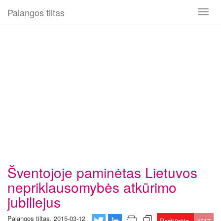
Palangos tiltas
Toggl
naviga
Šventojoje paminėtas Lietuvos
nepriklausomybės atkūrimo
jubiliejus
Palangos tiltas, 2015-03-12
Peržiūrėta
4317