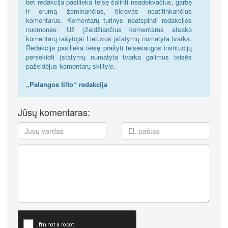
bet redakcija pasilieka teisę šalinti neadekvačius, garbę
ir orumą žeminančius, tikrovės neatitinkančius
komentarus. Komentarų turinys neatspindi redakcijos
nuomonės. Už įžeidžiančius komentarus atsako
komentarų rašytojai Lietuvos įstatymų numatyta tvarka.
Redakcija pasilieka teisę prašyti teisėsaugos institucijų
persekioti įstatymų numatyta tvarka galimus teisės
pažeidėjus komentarų skiltyje.
„Palangos tilto“ redakcija
Jūsų komentaras: