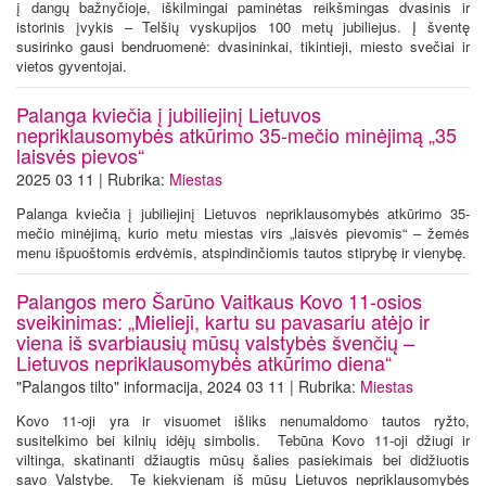
į dangų bažnyčioje, iškilmingai paminėtas reikšmingas dvasinis ir
istorinis įvykis – Telšių vyskupijos 100 metų jubiliejus. Į šventę
susirinko gausi bendruomenė: dvasininkai, tikintieji, miesto svečiai ir
vietos gyventojai.
Palanga kviečia į jubiliejinį Lietuvos
nepriklausomybės atkūrimo 35-mečio minėjimą „35
laisvės pievos“
2025 03 11 | Rubrika:
Miestas
Palanga kviečia į jubiliejinį Lietuvos nepriklausomybės atkūrimo 35-
mečio minėjimą, kurio metu miestas virs „laisvės pievomis“ – žemės
menu išpuoštomis erdvėmis, atspindinčiomis tautos stiprybę ir vienybę.
Palangos mero Šarūno Vaitkaus Kovo 11-osios
sveikinimas: „Mielieji, kartu su pavasariu atėjo ir
viena iš svarbiausių mūsų valstybės švenčių –
Lietuvos nepriklausomybės atkūrimo diena“
"Palangos tilto" informacija, 2024 03 11 | Rubrika:
Miestas
Kovo 11-oji yra ir visuomet išliks nenumaldomo tautos ryžto,
susitelkimo bei kilnių idėjų simbolis. Tebūna Kovo 11-oji džiugi ir
viltinga, skatinanti džiaugtis mūsų šalies pasiekimais bei didžiuotis
savo Valstybe. Te kiekvienam iš mūsų Lietuvos nepriklausomybės