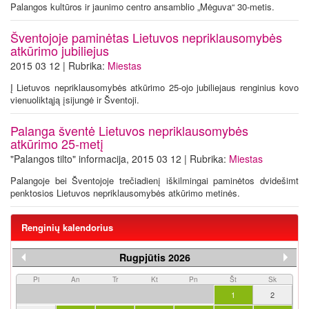
Palangos kultūros ir jaunimo centro ansamblio „Mėguva“ 30-metis.
Šventojoje paminėtas Lietuvos nepriklausomybės
atkūrimo jubiliejus
2015 03 12 | Rubrika:
Miestas
Į Lietuvos nepriklausomybės atkūrimo 25-ojo jubiliejaus renginius kovo
vienuoliktąją įsijungė ir Šventoji.
Palanga šventė Lietuvos nepriklausomybės
atkūrimo 25-metį
"Palangos tilto" informacija, 2015 03 12 | Rubrika:
Miestas
Palangoje bei Šventojoje trečiadienį iškilmingai paminėtos dvidešimt
penktosios Lietuvos nepriklausomybės atkūrimo metinės.
Renginių kalendorius
Rugpjūtis 2026
Pi
An
Tr
Kt
Pn
Št
Sk
1
2