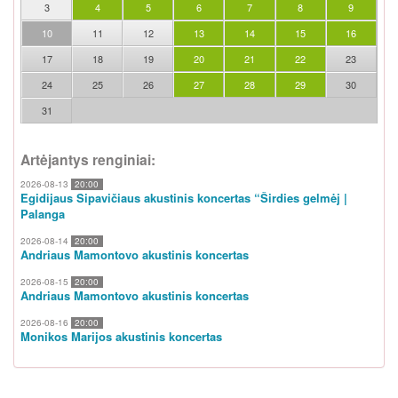
3
4
5
6
7
8
9
10
11
12
13
14
15
16
17
18
19
20
21
22
23
24
25
26
27
28
29
30
31
Artėjantys renginiai:
2026-08-13
20:00
Egidijaus Sipavičiaus akustinis koncertas “Širdies gelmėj |
Palanga
2026-08-14
20:00
Andriaus Mamontovo akustinis koncertas
2026-08-15
20:00
Andriaus Mamontovo akustinis koncertas
2026-08-16
20:00
Monikos Marijos akustinis koncertas