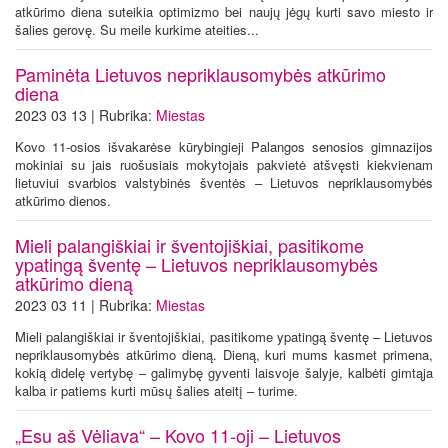
atkūrimo diena suteikia optimizmo bei naujų jėgų kurti savo miesto ir
šalies gerovę. Su meile kurkime ateities...
Paminėta Lietuvos nepriklausomybės atkūrimo
diena
2023 03 13 | Rubrika:
Miestas
Kovo 11-osios išvakarėse kūrybingieji Palangos senosios gimnazijos
mokiniai su jais ruošusiais mokytojais pakvietė atšvęsti kiekvienam
lietuviui svarbios valstybinės šventės – Lietuvos nepriklausomybės
atkūrimo dienos.
Mieli palangiškiai ir šventojiškiai, pasitikome
ypatingą šventę – Lietuvos nepriklausomybės
atkūrimo dieną
2023 03 11 | Rubrika:
Miestas
Mieli palangiškiai ir šventojiškiai, pasitikome ypatingą šventę – Lietuvos
nepriklausomybės atkūrimo dieną. Dieną, kuri mums kasmet primena,
kokią didelę vertybę – galimybę gyventi laisvoje šalyje, kalbėti gimtąja
kalba ir patiems kurti mūsų šalies ateitį – turime.
„Esu aš Vėliava“ – Kovo 11-oji – Lietuvos