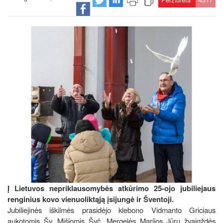
Į Lietuvos nepriklausomybės atkūrimo 25-ojo jubiliejaus
renginius kovo vienuoliktąją įsijungė ir Šventoji.
Jubiliejinės iškilmės prasidėjo klebono Vidmanto Griciaus
aukotomis Šv. Mišiomis Švč. Mergelės Marijos Jūrų žvaigždės