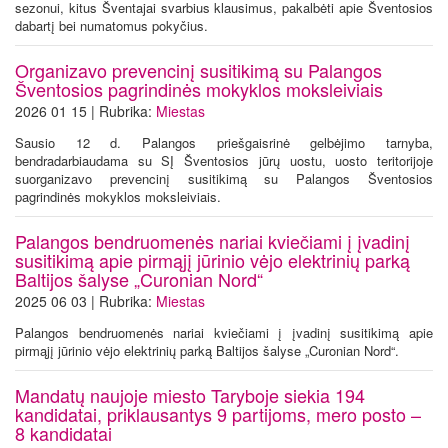
sezonui, kitus Šventajai svarbius klausimus, pakalbėti apie Šventosios
dabartį bei numatomus pokyčius.
Organizavo prevencinį susitikimą su Palangos
Šventosios pagrindinės mokyklos moksleiviais
2026 01 15 | Rubrika:
Miestas
Sausio 12 d. Palangos priešgaisrinė gelbėjimo tarnyba,
bendradarbiaudama su SĮ Šventosios jūrų uostu, uosto teritorijoje
suorganizavo prevencinį susitikimą su Palangos Šventosios
pagrindinės mokyklos moksleiviais.
Palangos bendruomenės nariai kviečiami į įvadinį
susitikimą apie pirmąjį jūrinio vėjo elektrinių parką
Baltijos šalyse „Curonian Nord“
2025 06 03 | Rubrika:
Miestas
Palangos bendruomenės nariai kviečiami į įvadinį susitikimą apie
pirmąjį jūrinio vėjo elektrinių parką Baltijos šalyse „Curonian Nord“.
Mandatų naujoje miesto Taryboje siekia 194
kandidatai, priklausantys 9 partijoms, mero posto –
8 kandidatai