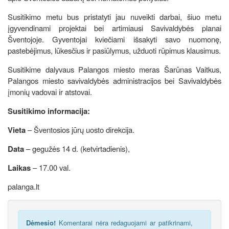
Susitikimo metu bus pristatyti jau nuveikti darbai, šiuo metu
įgyvendinami projektai bei artimiausi Savivaldybės planai
Šventojoje. Gyventojai kviečiami išsakyti savo nuomonę,
pastebėjimus, lūkesčius ir pasiūlymus, užduoti rūpimus klausimus.
Susitikime dalyvaus Palangos miesto meras Šarūnas Vaitkus,
Palangos miesto savivaldybės administracijos bei Savivaldybės
įmonių vadovai ir atstovai.
Susitikimo informacija:
Vieta
– Šventosios jūrų uosto direkcija.
Data
– gegužės 14 d. (ketvirtadienis),
Laikas
– 17.00 val.
palanga.lt
Dėmesio!
Komentarai nėra redaguojami ar patikrinami,