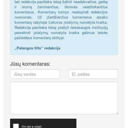
bet redakcija pasilieka teisę šalinti neadekvačius, garbę
ir orumą žeminančius, tikrovės neatitinkančius
komentarus. Komentarų turinys neatspindi redakcijos
nuomonės. Už įžeidžiančius komentarus atsako
komentarų rašytojai Lietuvos įstatymų numatyta tvarka.
Redakcija pasilieka teisę prašyti teisėsaugos institucijų
persekioti įstatymų numatyta tvarka galimus teisės
pažeidėjus komentarų skiltyje.
„Palangos tilto“ redakcija
Jūsų komentaras: