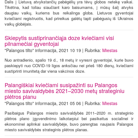
Dalis į Lietuvą atvykstančių pabėgėlių yra tėvų globos netekę vaikai.
Tikėtina, kad toliau siaučiant karo baisumams, į mūsų šalį atvyks
daugiau vaikų, kuriems bus reikalinga globa. Lietuvos gyventojai
kviečiami registruotis, kad prireikus galėtų tapti pabėgusių iš Ukrainos
vaikų globėjais.
Skiepytis sustiprinančiąja doze kviečiami visi
pilnamečiai gyventojai
"Palangos tilto" informacija, 2021 10 19 | Rubrika:
Miestas
Nuo antradienio, spalio 19 d., 18 metų ir vyresni gyventojai, kurie buvo
paskiepyti nuo COVID-19 ligos anksčiau nei prieš 180 dienų, kviečiami
sustiprinti imunitetą dar viena vakcinos doze.
Palangiškiai kviečiami susipažinti su Palangos
miesto savivaldybės 2021–2030 metų strateginiu
plėtros planu
"Palangos tilto" informacija, 2021 05 06 | Rubrika:
Miestas
Pasibaigus Palangos miesto savivaldybės 2011–2020 m. strateginio
plėtros plano įgyvendinimo laikotarpiui bei pasikeitus socialinei ir
ekonominei aplinkai savivaldybėje, buvo parengtas naujasis Palangos
miesto savivaldybės strateginis plėtros planas.