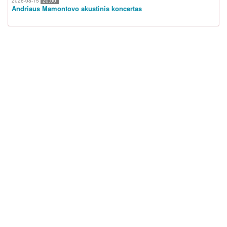
2026-08-15
20:00
Andriaus Mamontovo akustinis koncertas