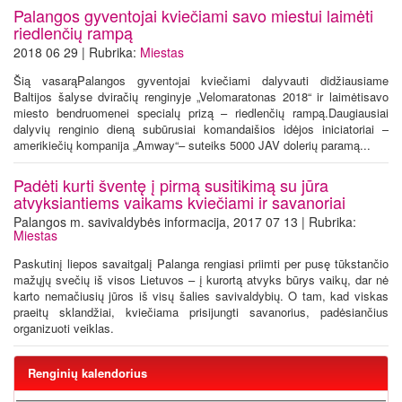
Palangos gyventojai kviečiami savo miestui laimėti
riedlenčių rampą
2018 06 29 | Rubrika:
Miestas
Šią vasarąPalangos gyventojai kviečiami dalyvauti didžiausiame
Baltijos šalyse dviračių renginyje „Velomaratonas 2018“ ir laimėtisavo
miesto bendruomenei specialų prizą – riedlenčių rampą.Daugiausiai
dalyvių renginio dieną subūrusiai komandaišios idėjos iniciatoriai –
amerikiečių kompanija „Amway“– suteiks 5000 JAV dolerių paramą...
Padėti kurti šventę į pirmą susitikimą su jūra
atvyksiantiems vaikams kviečiami ir savanoriai
Palangos m. savivaldybės informacija, 2017 07 13 | Rubrika:
Miestas
Paskutinį liepos savaitgalį Palanga rengiasi priimti per pusę tūkstančio
mažųjų svečių iš visos Lietuvos – į kurortą atvyks būrys vaikų, dar nė
karto nemačiusių jūros iš visų šalies savivaldybių. O tam, kad viskas
praeitų sklandžiai, kviečiama prisijungti savanorius, padėsiančius
organizuoti veiklas.
Renginių kalendorius