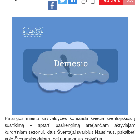
Palangos miesto savivaldybės komanda kviečia šventojiškius į
susitikimą – aptarti pasirengimą artėjančiam aktyviajam
kurortiniam sezonui, kitus Šventajai svarbius klausimus, pakalbėti
apie Šventosios dabartį bei numatomus pokyčius.