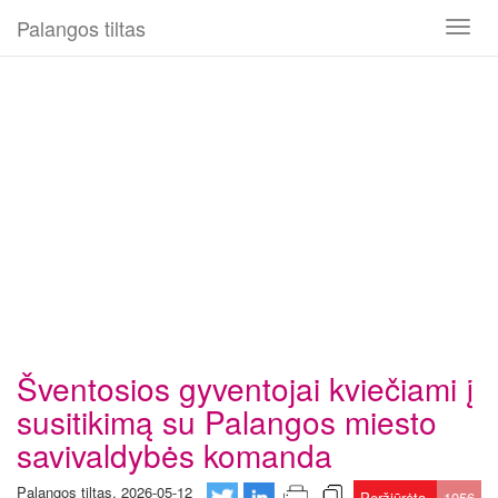
Palangos tiltas
Toggl
naviga
Šventosios gyventojai kviečiami į
susitikimą su Palangos miesto
savivaldybės komanda
Palangos tiltas, 2026-05-12
Peržiūrėta
1056