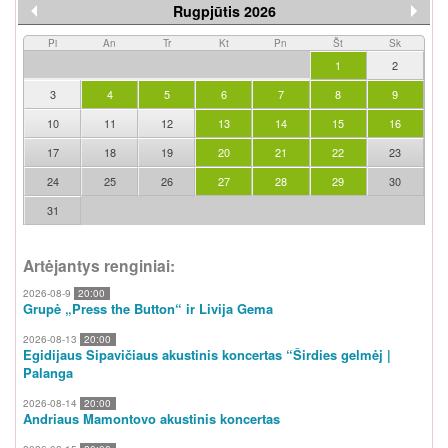
Rugpjūtis 2026
Pi
An
Tr
Kt
Pn
Št
Sk
1
2
3
4
5
6
7
8
9
10
11
12
13
14
15
16
17
18
19
20
21
22
23
24
25
26
27
28
29
30
31
Artėjantys renginiai:
2026-08-9
20:00
Grupė „Press the Button“ ir Livija Gema
2026-08-13
20:00
Egidijaus Sipavičiaus akustinis koncertas “Širdies gelmėj |
Palanga
2026-08-14
20:00
Andriaus Mamontovo akustinis koncertas