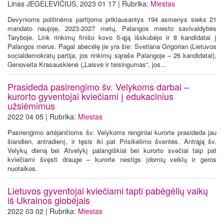
Linas JEGELEVIČIUS, 2023 01 17 | Rubrika:
Miestas
Devynioms politinėms partijoms priklausantys 194 asmenys sieks 21
mandato naujoje, 2023-2027 metų, Palangos miesto savivaldybės
Taryboje. Link rinkimų finišo kovo 5-ąją išskubėjo ir 8 kandidatai į
Palangos merus. Pagal abėcėlę jie yra šie: Svetlana Grigorian (Lietuvos
socialdemokratų partija, jos rinkimų sąraše Palangoje – 26 kandidatai),
Genoveita Krasauskienė („Laisvė ir teisingumas“, jos...
Prasideda pasirengimo šv. Velykoms darbai –
kurorto gyventojai kviečiami į edukacinius
užsiėmimus
2022 04 05 | Rubrika:
Miestas
Pasirengimo artėjančioms šv. Velykoms renginiai kurorte prasideda jau
šiandien, antradienį, ir tęsis iki pat Prisikėlimo šventės. Antrąją šv.
Velykų dieną bei Atvelykį palangiškiai bei kurorto svečiai taip pat
kviečiami švęsti drauge – kurorte nestigs įdomių veiklų ir geros
nuotaikos.
Lietuvos gyventojai kviečiami tapti pabėgėlių vaikų
iš Ukrainos globėjais
2022 03 02 | Rubrika:
Miestas