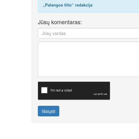
„Palangos tilto“ redakcija
Jūsų komentaras:
Išsiųsti