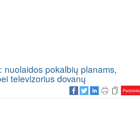
i: nuolaidos pokalbių planams,
bei televizorius dovanų
Peržiūrė