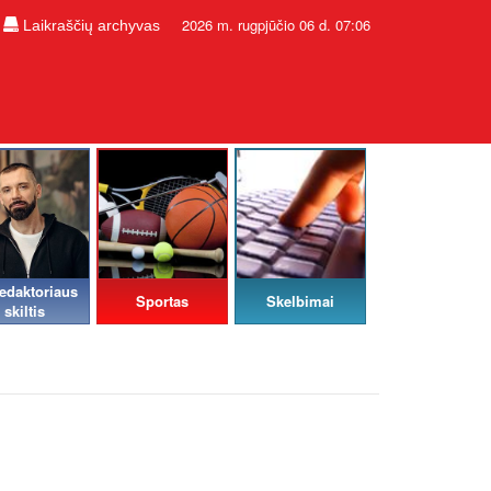
2026 m. rugpjūčio 06 d. 07:06
Laikraščių archyvas
edaktoriaus
Sportas
Skelbimai
skiltis