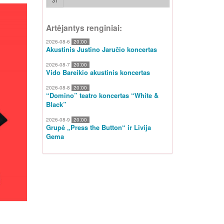
31
Artėjantys renginiai:
2026-08-6
20:00
Akustinis Justino Jaručio koncertas
2026-08-7
20:00
Vido Bareikio akustinis koncertas
2026-08-8
20:00
“Domino” teatro koncertas “White &
Black”
2026-08-9
20:00
Grupė „Press the Button“ ir Livija
Gema