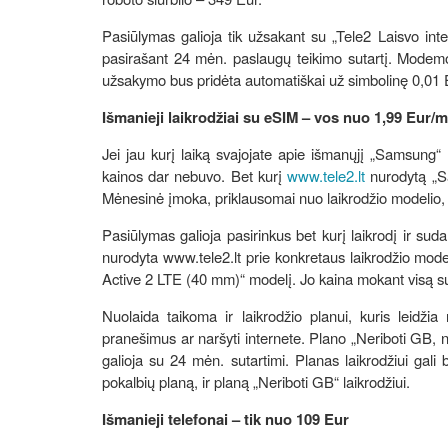
Pasiūlymas galioja tik užsakant su „Tele2 Laisvo in
pasirašant 24 mėn. paslaugų teikimo sutartį. Modemo
užsakymo bus pridėta automatiškai už simbolinę 0,01 
Išmanieji laikrodžiai su eSIM – vos nuo 1,99 Eur/
Jei jau kurį laiką svajojate apie išmanųjį „Samsung“ 
kainos dar nebuvo. Bet kurį
www.tele2.lt
nurodytą „Sa
Mėnesinė įmoka, priklausomai nuo laikrodžio modelio
Pasiūlymas galioja pasirinkus bet kurį laikrodį ir su
nurodyta www.tele2.lt prie konkretaus laikrodžio mod
Active 2 LTE (40 mm)“ modelį. Jo kaina mokant visą su
Nuolaida taikoma ir
laikrodžio planui, kuris leidži
pranešimus ar naršyti internete. Plano „Neriboti GB, 
galioja su 24 mėn. sutartimi. Planas laikrodžiui gali b
pokalbių planą, ir planą „Neriboti GB“ laikrodžiui.
Išmanieji telefonai – tik nuo 109 Eur