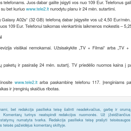
ms telefonams. Juos dabar galite įsigyti vos nuo 109 Eur. Telefonus galit
 su bet kuriuo
www.tele2.lt
nurodytu planu ir 24 mėn. sutartimi.
ung Galaxy A02s“ (32 GB) telefoną dabar įsigysite vos už 4,50 Eur/mėn
uos 109 Eur. Telefonui taikomas vienkartinis laikmenos mokestis – 5,2
i
evizija visiškai nemokamai. Užsisakykite „TV + Filmai“ arba „TV + 
tų paketų ir pasirašę 24 mėn. sutartį. TV priedėlio nuomos kaina į 
žinosite
www.tele2.lt
arba paskambinę telefonu 117. Įrenginiams pa
kas ir įrenginių skaičius ribotas.
ami, bet redakcija pasilieka teisę šalinti neadekvačius, garbę ir orumą
s. Komentarų turinys neatspindi redakcijos nuomonės. Už įžeidžiančius
statymų numatyta tvarka. Redakcija pasilieka teisę prašyti teisėsaugos
us teisės pažeidėjus komentarų skiltyje.