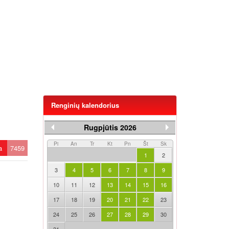
Renginių kalendorius
Rugpjūtis 2026
Pi
An
Tr
Kt
Pn
Št
Sk
ta
7459
1
2
3
4
5
6
7
8
9
10
11
12
13
14
15
16
17
18
19
20
21
22
23
24
25
26
27
28
29
30