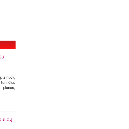
su
ų, žinučių
turinčius
 planas,
olaidų