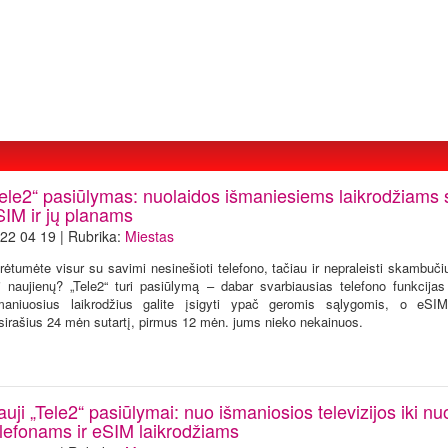
Tele2“ pasiūlymas: nuolaidos išmaniesiems laikrodžiams 
SIM ir jų planams
22 04 19 | Rubrika:
Miestas
rėtumėte visur su savimi nesinešioti telefono, tačiau ir nepraleisti skambuči
i naujienų? „Tele2“ turi pasiūlymą – dabar svarbiausias telefono funkcijas 
maniuosius laikrodžius galite įsigyti ypač geromis sąlygomis, o eSIM
sirašius 24 mėn sutartį, pirmus 12 mėn. jums nieko nekainuos.
uji „Tele2“ pasiūlymai: nuo išmaniosios televizijos iki nu
elefonams ir eSIM laikrodžiams