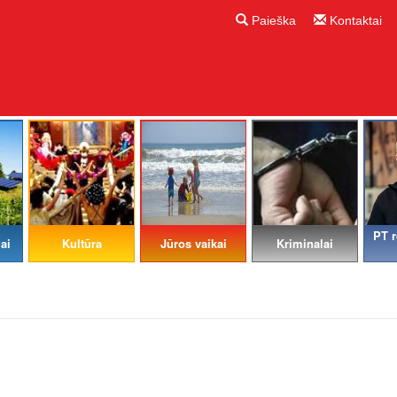
Paieška
Kontaktai
PT r
ai
Kultūra
Jūros vaikai
Kriminalai