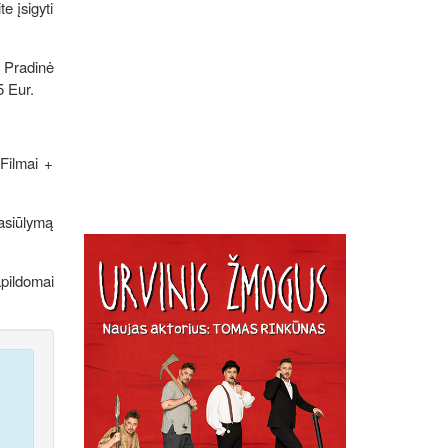
e įsigyti
. Pradinė
5 Eur.
Filmai +
pasiūlymą
pildomai