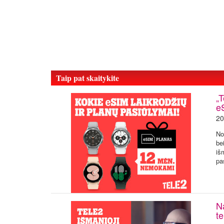
Taip pat skaitykite
„
e
20
No
be
iš
pa
Na
t