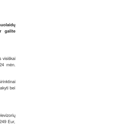
uolaidų
 galite
 visiškai
 24 mėn.
rinktinai
kyti bei
levizorių
249 Eur,