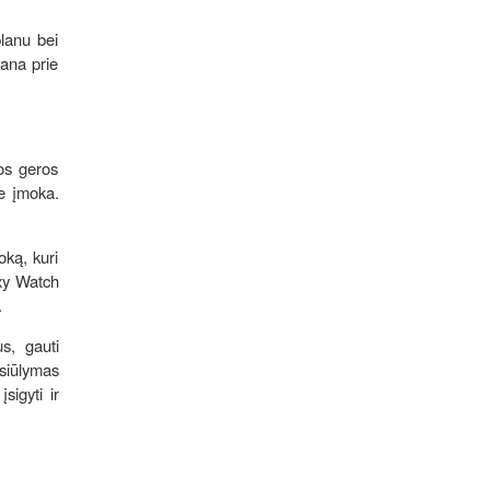
lanu bei
ana prie
ios geros
e įmoka.
oką, kuri
axy Watch
.
us, gauti
asiūlymas
sigyti ir