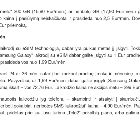
terneto“ 200 GB (15,90 Eur/mėn.) ar neribotų GB (17,90 Eur/mėn.) p
 kaina į pasiūlymą neįskaičiuota ir prasideda nuo 2,5 Eur/mėn. Dov
Eur priemoką.
mėn.
laikrodį su eSIM technologija, dabar yra puikus metas jį įsigyti. Tok
msung Galaxy“ laikrodį su eSIM dabar galite įsigyti su 1 Eur pradin
, prasideda vos nuo 1,99 Eur/mėn.
darant 24 ar 36 mėn. sutartį bei mokant pradinę įmoką ir mėnesinę įm
elio. Pavyzdžiui, už 1,99 Eur/mėn. dabar galite įsigyti „Samsung Gal
mą iškart – vos 72,76 Eur. Laikrodžio kaina ne akcijos metu – 299 Eur
a naudotis laikrodžiu lyg telefonu – skambinti ir atsakyti į skambuči
neriboti pokalbiai, neribotos SMS laikrodžiui“ kaina – 4,90 Eur/mėn. P
ūti pridėtas prie jau jūsų turimo „Tele2“ pokalbių plano, arba galima į