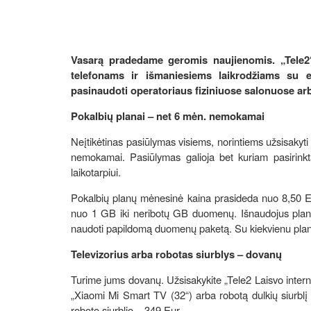
Vasarą pradedame geromis naujienomis. „Tele2
telefonams ir išmaniesiems laikrodžiams su e
pasinaudoti operatoriaus fiziniuose salonuose ar
Pokalbių planai – net 6 mėn. nemokamai
Neįtikėtinas pasiūlymas visiems, norintiems užsisakyti
nemokamai. Pasiūlymas galioja bet kuriam pasirin
laikotarpiui.
Pokalbių planų mėnesinė kaina prasideda nuo 8,50 Eur/
nuo 1 GB iki neribotų GB duomenų. Išnaudojus planu
naudoti papildomą duomenų paketą. Su kiekvienu pl
Televizorius arba robotas siurblys – dovanų
Turime jums dovanų. Užsisakykite „Tele2 Laisvo inter
„Xiaomi Mi Smart TV (32“) arba robotą dulkių siurbl
roboto siurblio – 349 Eur.