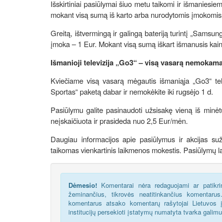
Išskirtiniai pasiūlymai šiuo metu taikomi ir išmaniesie
mokant visą sumą iš karto arba nurodytomis įmokomis
Greitą, ištvermingą ir galingą bateriją turintį „Sams
įmoka – 1 Eur. Mokant visą sumą iškart išmanusis kain
Išmanioji televizija „Go3“ – visą vasarą nemokama
Kviečiame visą vasarą mėgautis išmaniąja „Go3“ tel
Sportas“ paketą dabar ir nemokėkite iki rugsėjo 1 d.
Pasiūlymu galite pasinaudoti užsisakę vieną iš minė
neįskaičiuota ir prasideda nuo 2,5 Eur/mėn.
Daugiau informacijos apie pasiūlymus ir akcijas su
taikomas vienkartinis laikmenos mokestis. Pasiūlymų lai
Dėmesio!
Komentarai nėra redaguojami ar patikrin
žeminančius, tikrovės neatitinkančius komentaru
komentarus atsako komentarų rašytojai Lietuvos į
institucijų persekioti įstatymų numatyta tvarka galim