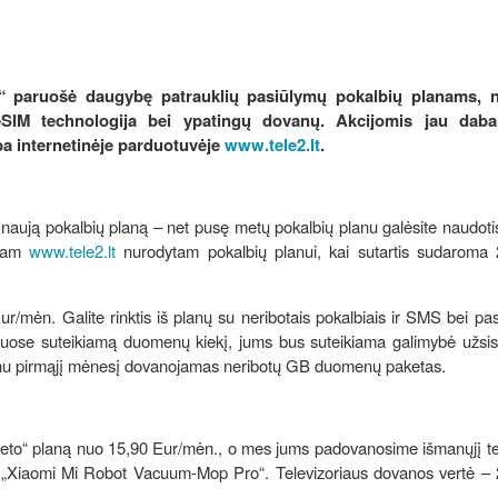
“ paruošė daugybę patrauklių pasiūlymų pokalbių planams, n
SIM technologija bei ypatingų dovanų. Akcijomis jau dabar
ba internetinėje parduotuvėje
www.tele2.lt
.
 naują pokalbių planą – net pusę metų pokalbių planu galėsite naudotis
ktam
www.tele2.lt
nurodytam pokalbių planui, kai sutartis sudaroma
mėn. Galite rinktis iš planų su neribotais pokalbiais ir SMS bei pasi
ose suteikiamą duomenų kiekį, jums bus suteikiama galimybė užsisa
anu pirmąjį mėnesį dovanojamas neribotų GB duomenų paketas.
neto“ planą nuo 15,90 Eur/mėn., o mes jums padovanosime išmanųjį te
į „Xiaomi Mi Robot Vacuum-Mop Pro“. Televizoriaus dovanos vertė – 