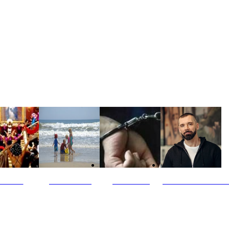
ultūra
Jūros vaikai
Kriminalai
PT redaktoriaus ski