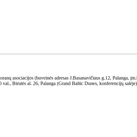
toranų asociacijos (buveinės adresas J.Basanavičiaus g.12, Palanga, įm
 val., Birutės al. 26, Palanga (Grand Baltic Dunes, konferencijų salėje)