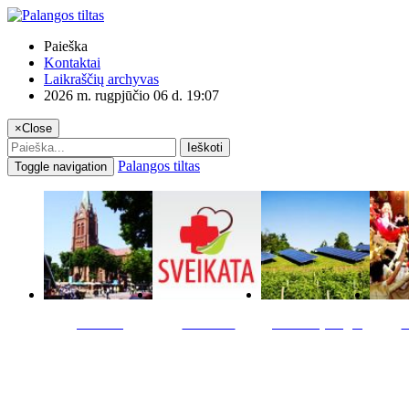
Paieška
Kontaktai
Laikraščių archyvas
2026 m. rugpjūčio 06 d. 19:07
×
Close
Ieškoti
Palangos tiltas
Toggle navigation
Miestas
Sveikata
Verslas pinigai
K