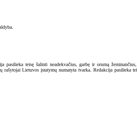
aldyba.
a pasilieka teisę šalinti neadekvačius, garbę ir orumą žeminančius,
ašytojai Lietuvos įstatymų numatyta tvarka. Redakcija pasilieka teisę