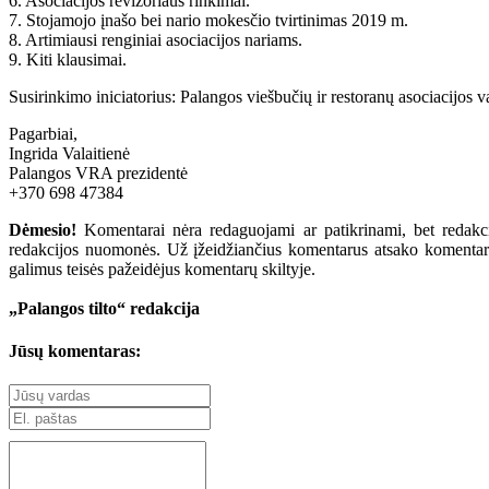
6. Asociacijos revizoriaus rinkimai.
7. Stojamojo įnašo bei nario mokesčio tvirtinimas 2019 m.
8. Artimiausi renginiai asociacijos nariams.
9. Kiti klausimai.
Susirinkimo iniciatorius: Palangos viešbučių ir restoranų asociacijos v
Pagarbiai,
Ingrida Valaitienė
Palangos VRA prezidentė
+370 698 47384
Dėmesio!
Komentarai nėra redaguojami ar patikrinami, bet redakcij
redakcijos nuomonės. Už įžeidžiančius komentarus atsako komentarų r
galimus teisės pažeidėjus komentarų skiltyje.
„Palangos tilto“ redakcija
Jūsų komentaras: