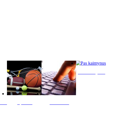
Pas kaimynus
ltis
Sportas
Skelbimai