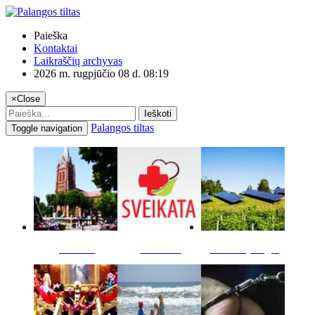
Paieška
Kontaktai
Laikraščių archyvas
2026 m. rugpjūčio 08 d. 08:19
×
Close
Ieškoti
Palangos tiltas
Toggle navigation
Miestas
Sveikata
Verslas pinigai