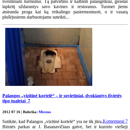
šventiniam šurmuliui. Tą patvirtino ir kalbinti palangiškiai, įprastai
lapkritį uždarantys savo kavines ir restoranus. Tuomet jiems
atsiranda proga kai ką reikalingo pasiremontuoti, o ir vasarą
plušėjusiems darbuotojams suteikti...
Palangos „vizitinė kortelė“ – ir sovietiniai, dvokiantys išvietės
tipo tualetai
7
2012 07 16 | Rubrika:
Miestas
Komentarai
7
Sutikite, kad Palangos „vizitinė kortelė“ yra ne tik jūra,
Birutės parkas ar J. Basanavičiaus gatvė, bet ir kurorto viešieji