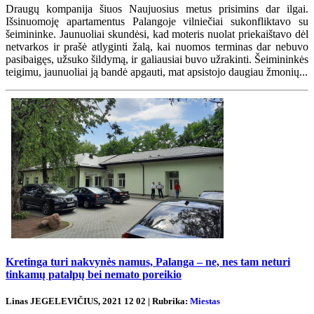
Draugų kompanija šiuos Naujuosius metus prisimins dar ilgai.
Išsinuomoję apartamentus Palangoje vilniečiai sukonfliktavo su
šeimininke. Jaunuoliai skundėsi, kad moteris nuolat priekaištavo dėl
netvarkos ir prašė atlyginti žalą, kai nuomos terminas dar nebuvo
pasibaigęs, užsuko šildymą, ir galiausiai buvo užrakinti. Šeimininkės
teigimu, jaunuoliai ją bandė apgauti, mat apsistojo daugiau žmonių...
Kretinga turi nakvynės namus, Palanga – ne, nes tam neturi
tinkamų patalpų bei nemato poreikio
Linas JEGELEVIČIUS, 2021 12 02 | Rubrika:
Miestas