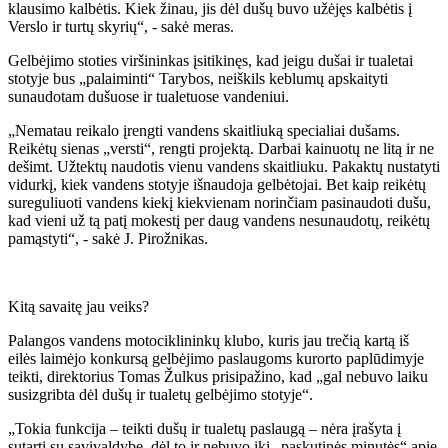
klausimo kalbėtis. Kiek žinau, jis dėl dušų buvo užėjęs kalbėtis į
Verslo ir turtų skyrių“, - sakė meras.
Gelbėjimo stoties viršininkas įsitikinęs, kad jeigu dušai ir tualetai
stotyje bus „palaiminti“ Tarybos, neiškils keblumų apskaityti
sunaudotam dušuose ir tualetuose vandeniui.
„Nematau reikalo įrengti vandens skaitliuką specialiai dušams.
Reikėtų sienas „versti“, rengti projektą. Darbai kainuotų ne litą ir ne
dešimt. Užtektų naudotis vienu vandens skaitliuku. Pakaktų nustatyti
vidurkį, kiek vandens stotyje išnaudoja gelbėtojai. Bet kaip reikėtų
sureguliuoti vandens kiekį kiekvienam norinčiam pasinaudoti dušu,
kad vieni už tą patį mokestį per daug vandens nesunaudotų, reikėtų
pamąstyti“, - sakė J. Pirožnikas.
Kitą savaitę jau veiks?
Palangos vandens motociklininkų klubo, kuris jau trečią kartą iš
eilės laimėjo konkursą gelbėjimo paslaugoms kurorto paplūdimyje
teikti, direktorius Tomas Žulkus prisipažino, kad „gal nebuvo laiku
susizgribta dėl dušų ir tualetų gelbėjimo stotyje“.
„Tokia funkcija – teikti dušų ir tualetų paslaugą – nėra įrašyta į
sutartį su savivaldybe, dėl to ir nebuvo iki „paskutinės minutės“ apie