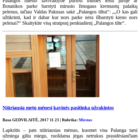
Palangos miesto savivaldybė purtosi minties leisti jūroje ar
Botanikos parke barstyti mirusio žmogaus kremuotų palaikų
pelenus, tačiau Valdas Pakusas sakė „Palangos tiltui“: „„O kas gali
užtikrinti, kad ir dabar kur nors parke nėra išbarstyti kieno nors
pelenai?“ Skaitykite visą straipsnį penktadienį „Palangos tilte“.
Niūriausią metų mėnesį kavinės pasitinka užrakintos
Rasa GEDVILAITĖ, 2017 11 23 | Rubrika:
Miestas
Lapkritis – pats niūriausias mėnuo, kuomet visa Palanga tarsi
užmiega giliu miegu, ruošdama jėgas netrukus prasidėsiančiam