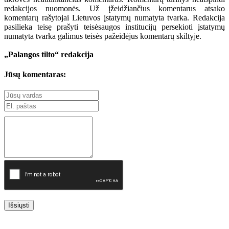
redakcijos nuomonės. Už įžeidžiančius komentarus atsako
komentarų rašytojai Lietuvos įstatymų numatyta tvarka. Redakcija
pasilieka teisę prašyti teisėsaugos institucijų persekioti įstatymų
numatyta tvarka galimus teisės pažeidėjus komentarų skiltyje.
„Palangos tilto“ redakcija
Jūsų komentaras:
Išsiųsti