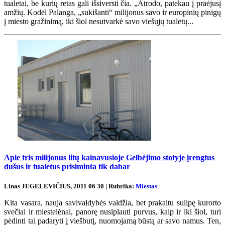
tualetai, be kurių retas gali išsiversti čia. „Atrodo, patekau į praėjusį
amžių. Kodėl Palanga, „sukišanti“ milijonus savo ir europinių pinigų
į miesto gražinimą, iki šiol nesutvarkė savo viešųjų tualetų...
Apie tris milijonus litų kainavusioje Gelbėjimo stotyje įrengtus
dušus ir tualetus prisiminta tik dabar
Linas JEGELEVIČIUS, 2011 06 30 | Rubrika:
Miestas
Kita vasara, nauja savivaldybės valdžia, bet prakaitu sulipę kurorto
svečiai ir miestelėnai, panorę nusiplauti purvus, kaip ir iki šiol, turi
pėdinti tai padaryti į viešbutį, nuomojamą būstą ar savo namus. Ten,