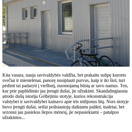
Kita vasara, nauja savivaldybės valdžia, bet prakaitu sulipę kurorto
svečiai ir miestelėnai, panorę nusiplauti purvus, kaip ir iki šiol, turi
pėdinti tai padaryti į viešbutį, nuomojamą būstą ar savo namus. Ten,
kur prie paplūdimio jau įrengti dušai, jie užrakinti. Skandalingiausia
atrodo dušų istorija Gelbėjimo stotyje, kurios rekonstrukcija
valstybei ir savivaldybei kainavo apie tris milijonus litų. Nors stotyje
buvo įrengti dušai, seifai poilsiautojų daiktams palikti, tualetai, bet
sezonui jau pasiekus liepos mėnesį, jie nepasiekiami – patalpos
užrakintos...