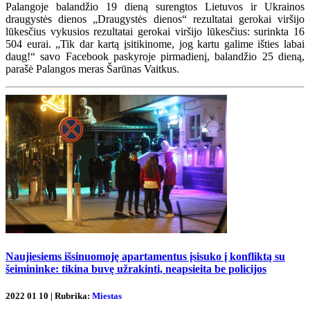
Palangoje balandžio 19 dieną surengtos Lietuvos ir Ukrainos
draugystės dienos „Draugystės dienos“ rezultatai gerokai viršijo
lūkesčius vykusios rezultatai gerokai viršijo lūkesčius: surinkta 16
504 eurai. „Tik dar kartą įsitikinome, jog kartu galime išties labai
daug!“ savo Facebook paskyroje pirmadienį, balandžio 25 dieną,
parašė Palangos meras Šarūnas Vaitkus.
Naujiesiems išsinuomoję apartamentus įsisuko į konfliktą su
šeimininke: tikina buvę užrakinti, neapsieita be policijos
2022 01 10 | Rubrika:
Miestas