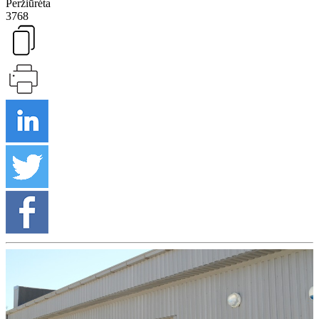
Peržiūrėta
3768