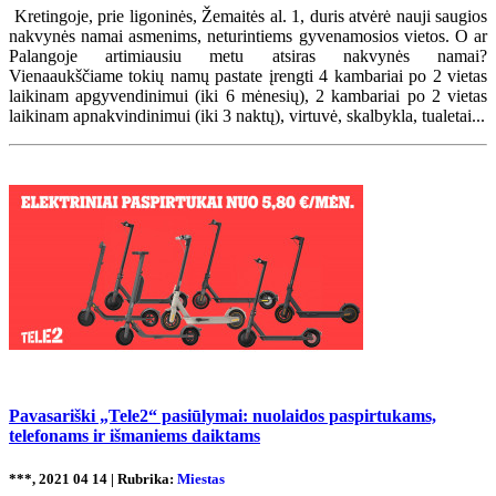
Kretingoje, prie ligoninės, Žemaitės al. 1, duris atvėrė nauji saugios
nakvynės namai asmenims, neturintiems gyvenamosios vietos. O ar
Palangoje artimiausiu metu atsiras nakvynės namai?
Vienaaukščiame tokių namų pastate įrengti 4 kambariai po 2 vietas
laikinam apgyvendinimui (iki 6 mėnesių), 2 kambariai po 2 vietas
laikinam apnakvindinimui (iki 3 naktų), virtuvė, skalbykla, tualetai...
Pavasariški „Tele2“ pasiūlymai: nuolaidos paspirtukams,
telefonams ir išmaniems daiktams
***, 2021 04 14 | Rubrika:
Miestas