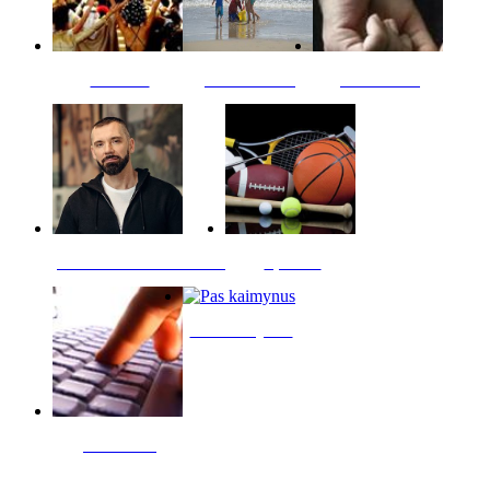
Kultūra
Jūros vaikai
Kriminalai
PT redaktoriaus skiltis
Sportas
Pas kaimynus
Skelbimai