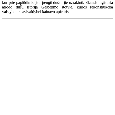
kur prie paplūdimio jau įrengti dušai, jie užrakinti. Skandalingiausia
atrodo dušų istorija Gelbėjimo stotyje, kurios rekonstrukcija
valstybei ir savivaldybei kainavo apie tris...
Renginių kalendorius