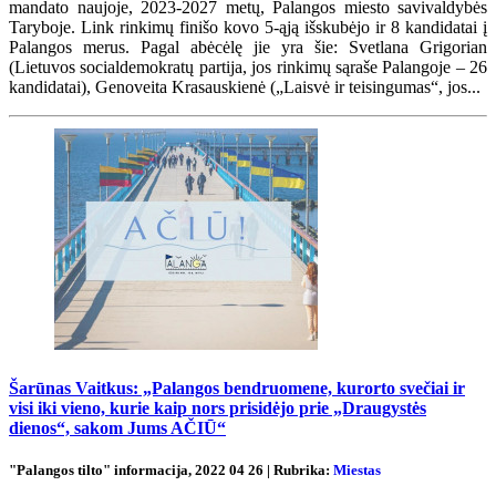
mandato naujoje, 2023-2027 metų, Palangos miesto savivaldybės
Taryboje. Link rinkimų finišo kovo 5-ąją išskubėjo ir 8 kandidatai į
Palangos merus. Pagal abėcėlę jie yra šie: Svetlana Grigorian
(Lietuvos socialdemokratų partija, jos rinkimų sąraše Palangoje – 26
kandidatai), Genoveita Krasauskienė („Laisvė ir teisingumas“, jos...
Šarūnas Vaitkus: „Palangos bendruomene, kurorto svečiai ir
visi iki vieno, kurie kaip nors prisidėjo prie „Draugystės
dienos“, sakom Jums AČIŪ“
"Palangos tilto" informacija, 2022 04 26 | Rubrika:
Miestas