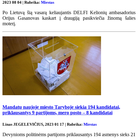
2023 08 04 | Rubrika:
Miestas
Po Lietuvą šią vasarą keliaujantis DELFI Kelionių ambasadorius
Orijus Gasanovas kaskart į draugiją pasikviečia žinomą šalies
moterį.
Mandatų naujoje miesto Taryboje siekia 194 kandidatai,
priklausantys 9 partijoms, mero posto – 8 kandidatai
Linas JEGELEVIČIUS, 2023 01 17 | Rubrika:
Miestas
Devynioms politinėms partijoms priklausantys 194 asmenys sieks 21