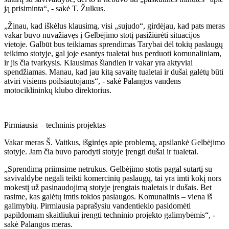
ją prisiminta“, - sakė T. Žulkus.
„Žinau, kad iškėlus klausimą, visi „sujudo“, girdėjau, kad pats meras
vakar buvo nuvažiavęs į Gelbėjimo stotį pasižiūrėti situacijos
vietoje. Galbūt bus teikiamas sprendimas Tarybai dėl tokių paslaugų
teikimo stotyje, gal joje esantys tualetai bus perduoti komunaliniam,
ir jis čia tvarkysis. Klausimas šiandien ir vakar yra aktyviai
spendžiamas. Manau, kad jau kitą savaitę tualetai ir dušai galėtų būti
atviri visiems poilsiautojams“, - sakė Palangos vandens
motociklininkų klubo direktorius.
Pirmiausia – techninis projektas
Vakar meras Š. Vaitkus, išgirdęs apie problemą, apsilankė Gelbėjimo
stotyje. Jam čia buvo parodyti stotyje įrengti dušai ir tualetai.
„Sprendimą priimsime netrukus. Gelbėjimo stotis pagal sutartį su
savivaldybe negali teikti komercinių paslaugų, tai yra imti kokį nors
mokestį už pasinaudojimą stotyje įrengtais tualetais ir dušais. Bet
rasime, kas galėtų imtis tokios paslaugos. Komunalinis – viena iš
galimybių. Pirmiausia paprašysiu vandentiekio pasidomėti
papildomam skaitliukui įrengti techninio projekto galimybėmis“, -
sakė Palangos meras.