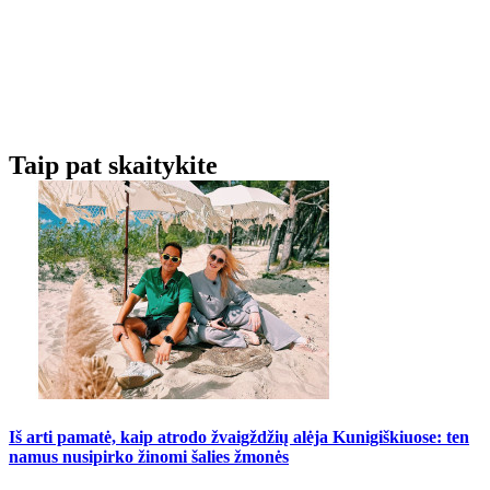
Taip pat skaitykite
Iš arti pamatė, kaip atrodo žvaigždžių alėja Kunigiškiuose: ten
namus nusipirko žinomi šalies žmonės