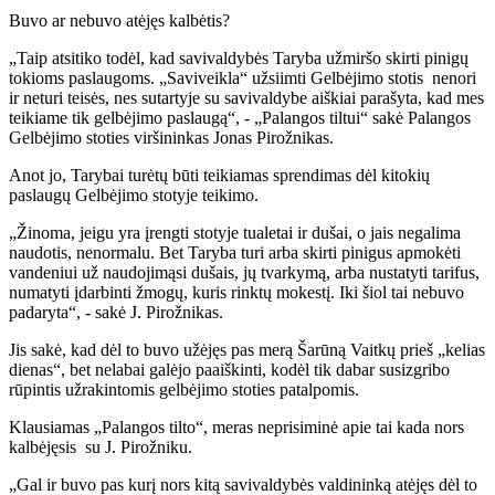
Buvo ar nebuvo atėjęs kalbėtis?
„Taip atsitiko todėl, kad savivaldybės Taryba užmiršo skirti pinigų
tokioms paslaugoms. „Saviveikla“ užsiimti Gelbėjimo stotis nenori
ir neturi teisės, nes sutartyje su savivaldybe aiškiai parašyta, kad mes
teikiame tik gelbėjimo paslaugą“, - „Palangos tiltui“ sakė Palangos
Gelbėjimo stoties viršininkas Jonas Pirožnikas.
Anot jo, Tarybai turėtų būti teikiamas sprendimas dėl kitokių
paslaugų Gelbėjimo stotyje teikimo.
„Žinoma, jeigu yra įrengti stotyje tualetai ir dušai, o jais negalima
naudotis, nenormalu. Bet Taryba turi arba skirti pinigus apmokėti
vandeniui už naudojimąsi dušais, jų tvarkymą, arba nustatyti tarifus,
numatyti įdarbinti žmogų, kuris rinktų mokestį. Iki šiol tai nebuvo
padaryta“, - sakė J. Pirožnikas.
Jis sakė, kad dėl to buvo užėjęs pas merą Šarūną Vaitkų prieš „kelias
dienas“, bet nelabai galėjo paaiškinti, kodėl tik dabar susizgribo
rūpintis užrakintomis gelbėjimo stoties patalpomis.
Klausiamas „Palangos tilto“, meras neprisiminė apie tai kada nors
kalbėjęsis su J. Pirožniku.
„Gal ir buvo pas kurį nors kitą savivaldybės valdininką atėjęs dėl to