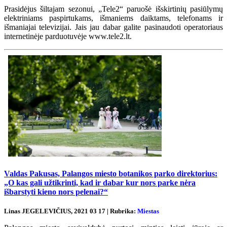
Prasidėjus šiltajam sezonui, „Tele2“ paruošė išskirtinių pasiūlymų
elektriniams paspirtukams, išmaniems daiktams, telefonams ir
išmaniajai televizijai. Jais jau dabar galite pasinaudoti operatoriaus
internetinėje parduotuvėje www.tele2.lt.
Valdas Pakusas, Palangos miesto botanikos parko direktorius:
„O kas gali užtikrinti, kad ir dabar kur nors parke nėra
išbarstyti kieno nors pelenai?“
Linas JEGELEVIČIUS, 2021 03 17 | Rubrika:
Miestas