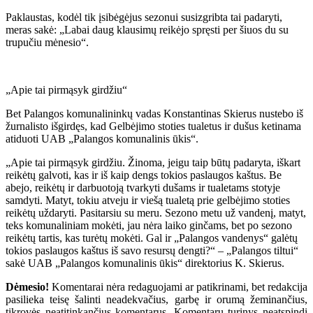
Paklaustas, kodėl tik įsibėgėjus sezonui susizgribta tai padaryti,
meras sakė: „Labai daug klausimų reikėjo spręsti per šiuos du su
trupučiu mėnesio“.
„Apie tai pirmąsyk girdžiu“
Bet Palangos komunalininkų vadas Konstantinas Skierus nustebo iš
žurnalisto išgirdęs, kad Gelbėjimo stoties tualetus ir dušus ketinama
atiduoti UAB „Palangos komunalinis ūkis“.
„Apie tai pirmąsyk girdžiu. Žinoma, jeigu taip būtų padaryta, iškart
reikėtų galvoti, kas ir iš kaip dengs tokios paslaugos kaštus. Be
abejo, reikėtų ir darbuotoją tvarkyti dušams ir tualetams stotyje
samdyti. Matyt, tokiu atveju ir viešą tualetą prie gelbėjimo stoties
reikėtų uždaryti. Pasitarsiu su meru. Sezono metu už vandenį, matyt,
teks komunaliniam mokėti, jau nėra laiko ginčams, bet po sezono
reikėtų tartis, kas turėtų mokėti. Gal ir „Palangos vandenys“ galėtų
tokios paslaugos kaštus iš savo resursų dengti?“ – „Palangos tiltui“
sakė UAB „Palangos komunalinis ūkis“ direktorius K. Skierus.
Dėmesio!
Komentarai nėra redaguojami ar patikrinami, bet redakcija
pasilieka teisę šalinti neadekvačius, garbę ir orumą žeminančius,
tikrovės neatitinkančius komentarus. Komentarų turinys neatspindi