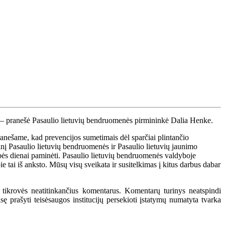
as – pranešė Pasaulio lietuvių bendruomenės pirmininkė Dalia Henke.
ranešame, kad prevencijos sumetimais dėl sparčiai plintančio
į Pasaulio lietuvių bendruomenės ir Pasaulio lietuvių jaunimo
ybės dienai paminėti. Pasaulio lietuvių bendruomenės valdyboje
e tai iš anksto. Mūsų visų sveikata ir susitelkimas į kitus darbus dabar
 tikrovės neatitinkančius komentarus. Komentarų turinys neatspindi
 prašyti teisėsaugos institucijų persekioti įstatymų numatyta tvarka