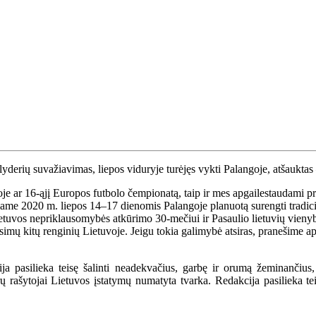
lyderių suvažiavimas, liepos viduryje turėjęs vykti Palangoje, atšaukt
oje ar 16-ąjį Europos futbolo čempionatą, taip ir mes apgailestaudami p
me 2020 m. liepos 14–17 dienomis Palangoje planuotą surengti tradicin
Lietuvos nepriklausomybės atkūrimo 30-mečiui ir Pasaulio lietuvių vien
simų kitų renginių Lietuvoje. Jeigu tokia galimybė atsiras, pranešime api
a pasilieka teisę šalinti neadekvačius, garbę ir orumą žeminančius,
ašytojai Lietuvos įstatymų numatyta tvarka. Redakcija pasilieka teisę