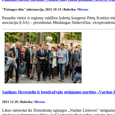
"Palangos tilto" informacija, 2022 10 14 | Rubrika:
Miestas
Pasaulio vietos ir regionų valdžios lyderių kongrese Pietų Korėjos mi
asociacija (LSA) – prezidentas Mindaugas Sinkevičius, viceprezident
Sauliaus Skvernelio ir bendražygių steigiamos partijos „Vardan 
2021 12 29 | Rubrika:
Miestas
Likus mėnesiui iki Demokratų sąjungos „Vardan Lietuvos“ steigiamojo 
inicijavę parlamentarai tikina, kad Lietuvoje tikrai nebus sukurta dar