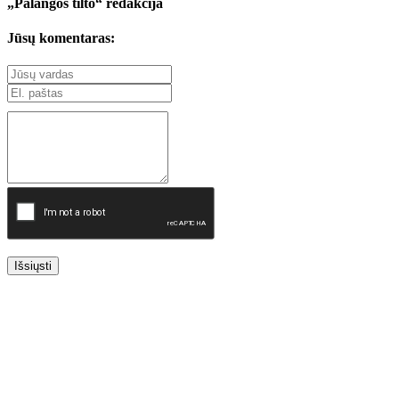
„Palangos tilto“ redakcija
Jūsų komentaras:
Išsiųsti