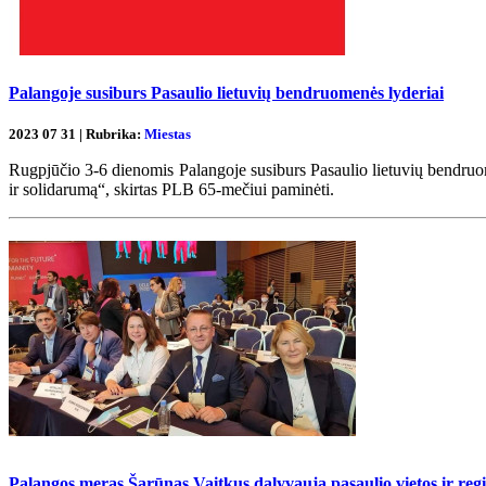
Palangoje susiburs Pasaulio lietuvių bendruomenės lyderiai
2023 07 31 | Rubrika:
Miestas
Rugpjūčio 3-6 dienomis Palangoje susiburs Pasaulio lietuvių bendruo
ir solidarumą“, skirtas PLB 65-mečiui paminėti.
Palangos meras Šarūnas Vaitkus dalyvauja pasaulio vietos ir reg