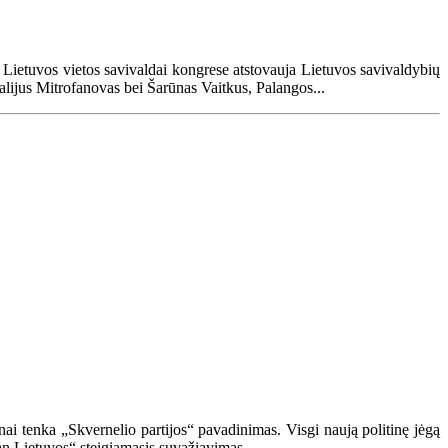
. Lietuvos vietos savivaldai kongrese atstovauja Lietuvos savivaldybių
ijus Mitrofanovas bei Šarūnas Vaitkus, Palangos...
ai tenka „Skvernelio partijos“ pavadinimas. Visgi naują politinę jėgą
dan Lietuvos“ steigiamasis suvažiavimas...