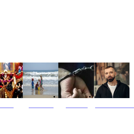
ultūra
Jūros vaikai
Kriminalai
PT redaktoriaus ski