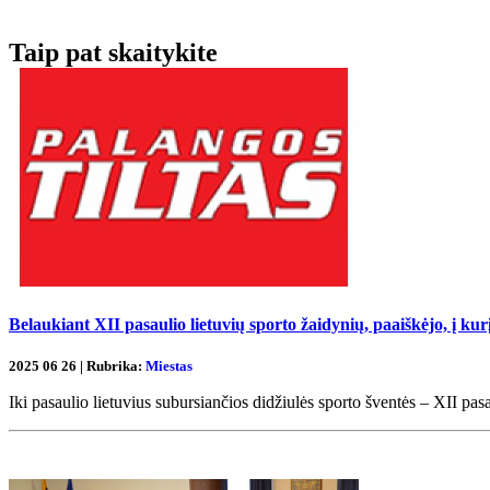
Taip pat skaitykite
Belaukiant XII pasaulio lietuvių sporto žaidynių, paaiškėjo, į kur
2025 06 26 | Rubrika:
Miestas
Iki pasaulio lietuvius subursiančios didžiulės sporto šventės – XII pa