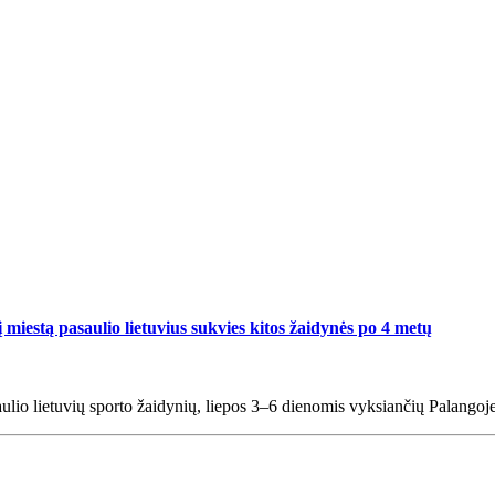
į miestą pasaulio lietuvius sukvies kitos žaidynės po 4 metų
saulio lietuvių sporto žaidynių, liepos 3–6 dienomis vyksiančių Palangoje