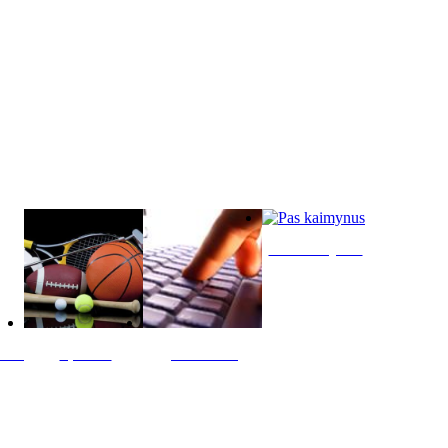
Pas kaimynus
ltis
Sportas
Skelbimai