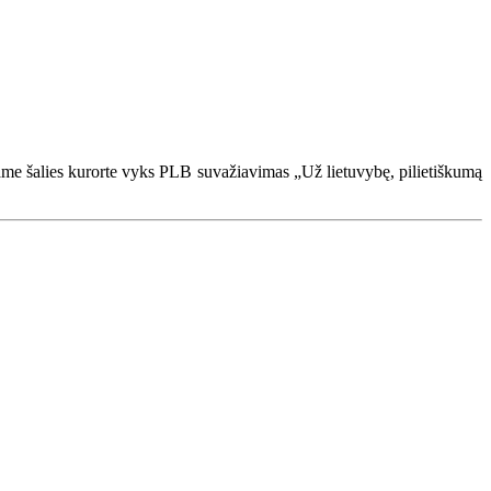
ame šalies kurorte vyks PLB suvažiavimas „Už lietuvybę, pilietiškumą