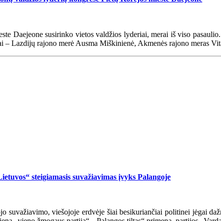
este Daejeone susirinko vietos valdžios lyderiai, merai iš viso pasaulio
ai – Lazdijų rajono merė Ausma Miškinienė, Akmenės rajono meras Vital
Lietuvos“ steigiamasis suvažiavimas įvyks Palangoje
suvažiavimo, viešojoje erdvėje šiai besikuriančiai politinei jėgai dažn
 viena „vieno žmogaus partija“. „Palangos tiltas“ primena, partijos „Var