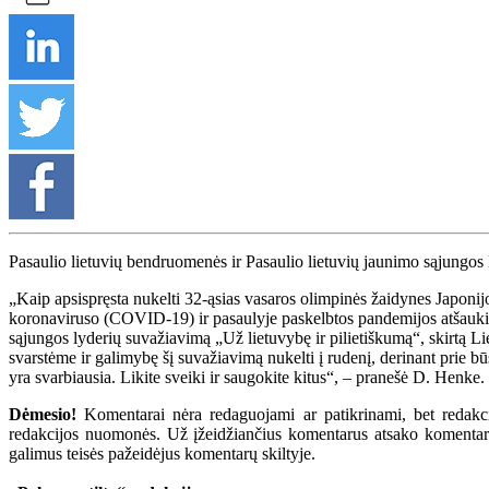
Pasaulio lietuvių bendruomenės ir Pasaulio lietuvių jaunimo sąjungos 
„Kaip apsispręsta nukelti 32-ąsias vasaros olimpinės žaidynes Japonij
koronaviruso (COVID-19) ir pasaulyje paskelbtos pandemijos atšaukia
sąjungos lyderių suvažiavimą „Už lietuvybę ir pilietiškumą“, skirtą 
svarstėme ir galimybę šį suvažiavimą nukelti į rudenį, derinant prie bū
yra svarbiausia. Likite sveiki ir saugokite kitus“, – pranešė D. Henke.
Dėmesio!
Komentarai nėra redaguojami ar patikrinami, bet redakcij
redakcijos nuomonės. Už įžeidžiančius komentarus atsako komentarų r
galimus teisės pažeidėjus komentarų skiltyje.