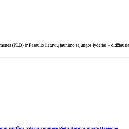
menės (PLB) ir Pasaulio lietuvių jaunimo sąjungos lyderiai – didžiausi
ionų valdžios lyderių kongrese Pietų Korėjos mieste Daejeone