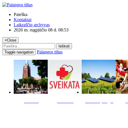
Paieška
Kontaktai
Laikraščių archyvas
2026 m. rugpjūčio 08 d. 08:53
×
Close
Ieškoti
Palangos tiltas
Toggle navigation
Miestas
Sveikata
Verslas pinigai
K