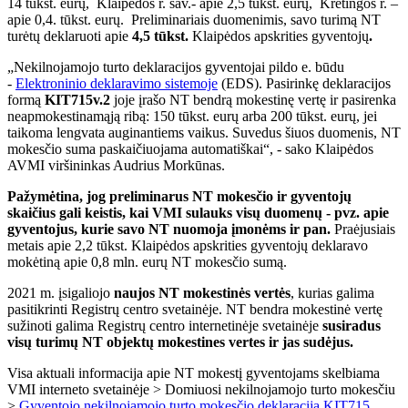
14 tūkst. eurų, Klaipėdos r. sav.- apie 2,5 tūkst. eurų, Kretingos r. –
apie 0,4. tūkst. eurų. Preliminariais duomenimis, savo turimą NT
turėtų deklaruoti apie
4,5 tūkst.
Klaipėdos apskrities gyventojų
.
„Nekilnojamojo turto deklaracijos gyventojai pildo e. būdu
-
Elektroninio deklaravimo sistemoje
(EDS). Pasirinkę deklaracijos
formą
KIT715v.2
joje įrašo NT bendrą mokestinę vertę ir pasirenka
neapmokestinamąją ribą: 150 tūkst. eurų arba 200 tūkst. eurų, jei
taikoma lengvata auginantiems vaikus. Suvedus šiuos duomenis, NT
mokesčio suma paskaičiuojama automatiškai“, - sako Klaipėdos
AVMI viršininkas Audrius Morkūnas.
Pažymėtina, jog preliminarus NT mokesčio ir gyventojų
skaičius gali keistis, kai VMI sulauks visų duomenų - pvz. apie
gyventojus, kurie savo NT nuomoja įmonėms ir pan.
Praėjusiais
metais apie 2,2 tūkst. Klaipėdos apskrities gyventojų deklaravo
mokėtiną apie 0,8 mln. eurų NT mokesčio sumą.
2021 m. įsigaliojo
naujos NT mokestinės vertės
, kurias galima
pasitikrinti Registrų centro svetainėje. NT bendra mokestinė vertę
sužinoti galima Registrų centro internetinėje svetainėje
susiradus
visų turimų NT objektų mokestines vertes ir jas sudėjus.
Visa aktuali informacija apie NT mokestį gyventojams skelbiama
VMI interneto svetainėje > Domiuosi nekilnojamojo turto mokesčiu
>
Gyventojo nekilnojamojo turto mokesčio deklaracija KIT715
.