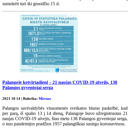
sumokėti turi iki gruodžio 15 d.
Palangoje ketvirtadienį – 21 naujas COVID-19 atvejis, 138
Palangos gyventojai serga
2021 10 14 | Rubrika:
Miestas
Palangos savivaldybės visuomenės sveikatos biuras paskelbė, kad
per parą, iš spalio 13 į 14 dieną, Palangoje buvo užregistruotas 21
naujas COVID-19 atvejis, šiuo metu 138 Palangos gyventojai serga,
o nuo pandemijos pradžios 1957 palangiškiai susirgo koronavirusu.