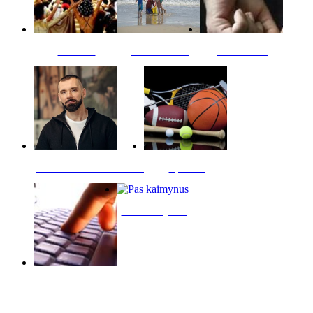
Kultūra
Jūros vaikai
Kriminalai
PT redaktoriaus skiltis
Sportas
Pas kaimynus
Skelbimai