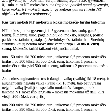
271 gyventojas – 0,08 mln. eurų ir Šiaulių regione 320 gyventojai -
0,1 mln. eurų NT mokesčio suma (
regionai pateikti pagal gyventojų,
kurie mokės NT mokestį, skaičių; gyventojas gali turėti kelis NT
objektus ir keliuose regionuose
).
Kas turi mokėti NT mokestį ir kokie mokesčio tarifai taikomi?
NT mokestį moka
gyventojai
už gyvenamosios, sodų, garažų,
fermų, šiltnamių, ūkio, pagalbinio ūkio, mokslo, religinės, poilsio
paskirties statinius (patalpas), žuvininkystės statinius ir inžinerinių
statinius, kai jų bendra mokestinė vertė viršija
150 tūkst. eurų
sumą
. Mokesčio tarifai taikomi viršijančiai daliai:
nuo 150 tūkst. iki 300 tūkst. eurų, taikomas 0,5 procento mokesčio
tarifas;nuo 300 tūkst. iki 500 tūkst. eurų, taikomas 1 procento
mokesčio tarifas;virš 500 tūkst. eurų, taikomas 2 procentų mokesčio
tarifas.
Asmenims auginantiems tris ir daugiau vaikų (įvaikių) iki 18 metų, ir
auginantiems neįgalų vaiką (įvaikį) iki 18 metų, taip pat vyresnį
neįgalų vaiką (įvaikį) su specialiu nuolatinės slaugos poreikiu
taikoma NT mokesčio lengvata – mokestis mokamas už dalį, kuri
viršija
200 tūkst. eurų
ribą:
nuo 200 tūkst. iki 390 tūkst. eurų, taikomas 0,5 procento mokesčio
tarifas;nuo 390 tūkst. iki 650 tūkst. eurų, taikomas 1 procento