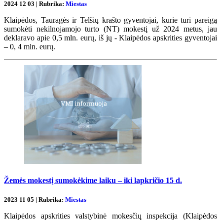
2024 12 03 | Rubrika:
Miestas
Klaipėdos, Tauragės ir Telšių krašto gyventojai, kurie turi pareigą
sumokėti nekilnojamojo turto (NT) mokestį už 2024 metus, jau
deklaravo apie 0,5 mln. eurų, iš jų - Klaipėdos apskrities gyventojai
– 0, 4 mln. eurų.
Žemės mokestį sumokėkime laiku – iki lapkričio 15 d.
2023 11 05 | Rubrika:
Miestas
Klaipėdos apskrities valstybinė mokesčių inspekcija (Klaipėdos