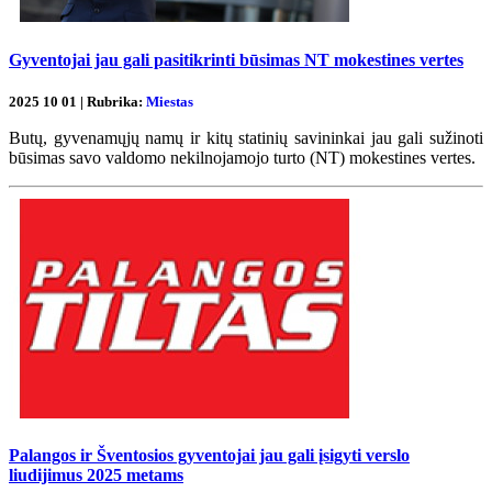
Gyventojai jau gali pasitikrinti būsimas NT mokestines vertes
2025 10 01 | Rubrika:
Miestas
Butų, gyvenamųjų namų ir kitų statinių savininkai jau gali sužinoti
būsimas savo valdomo nekilnojamojo turto (NT) mokestines vertes.
Palangos ir Šventosios gyventojai jau gali įsigyti verslo
liudijimus 2025 metams