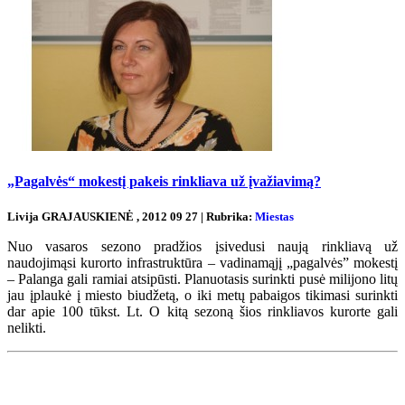
„Pagalvės“ mokestį pakeis rinkliava už įvažiavimą?
Livija GRAJAUSKIENĖ , 2012 09 27 | Rubrika:
Miestas
Nuo vasaros sezono pradžios įsivedusi naują rinkliavą už
naudojimąsi kurorto infrastruktūra – vadinamąjį „pagalvės” mokestį
– Palanga gali ramiai atsipūsti. Planuotasis surinkti pusė milijono litų
jau įplaukė į miesto biudžetą, o iki metų pabaigos tikimasi surinkti
dar apie 100 tūkst. Lt. O kitą sezoną šios rinkliavos kurorte gali
nelikti.
Renginių kalendorius