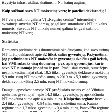
išvystyta infrastruktūra, skatinusi ir NT kainų augimą.
Kaip sužinoti savo NT mokestinę vertę ir pateikti deklaraciją?
NT vertę sužinoti galima VĮ „Registrų centras“ internetinėje
svetainėje suvedus NT adresą, pagal kurį surandamas NT unikalus
numeris. Suvedus NT unikalų numerį galima lengvai sužinoti
mokestinę NT vertę.
Statistika
Remiantis preliminariais duomenimis skaičiuojama, kad savo turimą
NT turėtų deklaruoti apie
32 tūkst. šalies gyventojų. Pažymėtina,
jog preliminarus NT mokesčio ir gyventojų skaičius gali keistis,
kai VMI sulauks visų duomenų - pvz. apie gyventojus, kurie
savo NT nuomoja įmonėms ir pan.
Praėjusiais metais, sumažėjus
neapmokestinamajai ribai, 18,5 tūkst. gyventojų deklaravo mokėtiną
5,9 mln. eurų NT mokesčio sumą, o 2019 m. - 5,3 tūkst. gyventojų
deklaravo mokėtiną 2,5 mln. eurų NT mokesčio sumą.
Daugiau apmokestinamojo NT p
raėjusiais
metais valdė Vilniaus
apskrities gyventojai - apie 14,3 tūkst. gyventojų, jų apskaičiuota
NT mokėtina suma apie 4,4 mln. eurų.
Klaipėdos regione
beveik
2,4 tūkst. gyventojų – 0,84 mln. eurų mokėtina suma, Kauno
regione apie 1,2 tūkst. gyventojų - 0,4 mln. eurų, Panevėžio regione