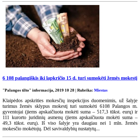
6 108 palangiškis iki lapkričio 15 d. turi sumokėti žemės mokestį
"Palangos tilto" informacija, 2019 10 28 | Rubrika:
Miestas
Klaipėdos apskrities mokesčių inspekcijos duomenimis, už šalyje
turimus žemės sklypus mokestį turi sumokėti 6108 Palangos m.
gyventojai (jiems apskaičiuota mokėti suma – 517,3 tūkst. eurų) ir
111 kurorto juridinių asmenų (jiems apskaičiuota mokėti suma –
49,3 tūkst. eurų). Iš viso šalyje yra daugiau nei 1 mln. žemės
mokesčio mokėtojų. Dėl savivaldybių nustatytų...