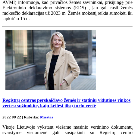
AVMI) informuoja, kad privačios žemės savininkai, prisijungę prie
Elektroninio deklaravimo sistemos (EDS) , jau gali rasti žemės
mokesčio deklaracijas už 2023 m. Žemės mokestį reikia sumokėti iki
lapkričio 15 d.
Registrų centras perskaičiavo žemės ir statinių vidutines rinkos
vertes: sužinokite, kaip keitėsi jūsų turto vertė
2022 09 22 | Rubrika:
Miestas
Visoje Lietuvoje vykstant viešame masinio vertinimo dokumentų
svarstyme visuomenė gali susipažinti su Registrų centro