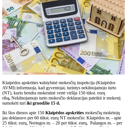
Klaipėdos apskrities
v
alstybinė mokesčių inspekcija (Klaipėdos
AVMI) informuoja, kad gyventojai, turintys nekilnojamojo turto
(NT), kurio bendra mokestinė vertė viršija 150 tūkst. eurų
ribą
,
Nekilnojamojo turto mokesčio deklaracijas
pateikti ir mokestį
sumokėti turi
iki gruodžio 15 d.
Iki šios dienos apie 150
Klaipėdos apskrities
mokesčių mokėtojų
jau deklaravo per 60 tūkst. eurų NT mokesčio: Klaipėdos m. - apie
25 tūkst. eurų, Neringos m. – 20 per tūkst. eurų, Palangos m. – per