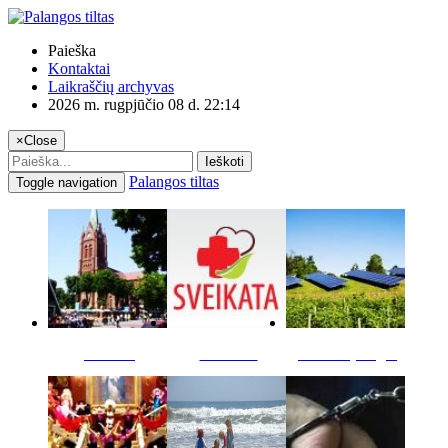
Paieška
Kontaktai
Laikraščių archyvas
2026 m. rugpjūčio 08 d. 22:14
×
Close
Ieškoti
Palangos tiltas
Toggle navigation
Miestas
Sveikata
Verslas pinigai