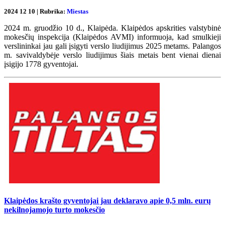
2024 12 10 | Rubrika:
Miestas
2024 m. gruodžio 10 d., Klaipėda. Klaipėdos apskrities valstybinė
mokesčių inspekcija (Klaipėdos AVMI) informuoja, kad smulkieji
verslininkai jau gali įsigyti verslo liudijimus 2025 metams. Palangos
m. savivaldybėje verslo liudijimus šiais metais bent vienai dienai
įsigijo 1778 gyventojai.
Klaipėdos krašto gyventojai jau deklaravo apie 0,5 mln. eurų
nekilnojamojo turto mokesčio