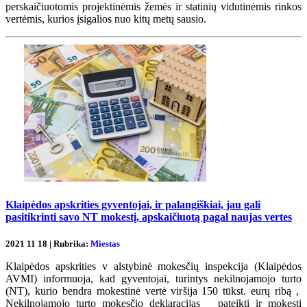
perskaičiuotomis projektinėmis žemės ir statinių vidutinėmis rinkos
vertėmis, kurios įsigalios nuo kitų metų sausio.
Klaipėdos apskrities gyventojai, ir palangiškiai, jau gali
pasitikrinti savo NT mokestį, apskaičiuotą pagal naujas vertes
2021 11 18 | Rubrika:
Miestas
Klaipėdos apskrities v alstybinė mokesčių inspekcija (Klaipėdos
AVMI) informuoja, kad gyventojai, turintys nekilnojamojo turto
(NT), kurio bendra mokestinė vertė viršija 150 tūkst. eurų ribą ,
Nekilnojamojo turto mokesčio deklaracijas pateikti ir mokestį