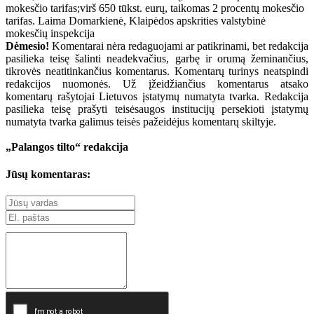
mokesčio tarifas;virš 650 tūkst. eurų, taikomas 2 procentų mokesčio
tarifas. Laima Domarkienė, Klaipėdos apskrities valstybinė
mokesčių inspekcija
Dėmesio!
Komentarai nėra redaguojami ar patikrinami, bet redakcija
pasilieka teisę šalinti neadekvačius, garbę ir orumą žeminančius,
tikrovės neatitinkančius komentarus. Komentarų turinys neatspindi
redakcijos nuomonės. Už įžeidžiančius komentarus atsako
komentarų rašytojai Lietuvos įstatymų numatyta tvarka. Redakcija
pasilieka teisę prašyti teisėsaugos institucijų persekioti įstatymų
numatyta tvarka galimus teisės pažeidėjus komentarų skiltyje.
„Palangos tilto“ redakcija
Jūsų komentaras: