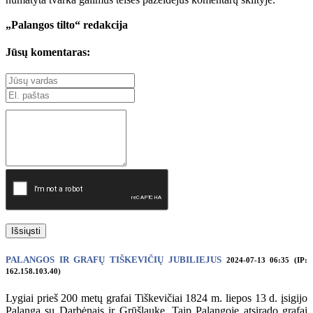
„Palangos tilto“ redakcija
Jūsų komentaras:
Išsiųsti
PALANGOS IR GRAFŲ TIŠKEVIČIŲ JUBILIEJUS
2024-07-13 06:35 (IP:
162.158.103.40)
Lygiai prieš 200 metų grafai Tiškevičiai 1824 m. liepos 13 d. įsigijo
Palangą su Darbėnais ir Grūšlauke. Taip Palangoje atsirado grafai