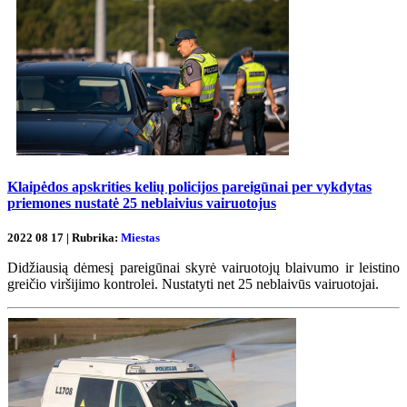
Klaipėdos apskrities kelių policijos pareigūnai per vykdytas
priemones nustatė 25 neblaivius vairuotojus
2022 08 17 | Rubrika:
Miestas
Didžiausią dėmesį pareigūnai skyrė vairuotojų blaivumo ir leistino
greičio viršijimo kontrolei. Nustatyti net 25 neblaivūs vairuotojai.