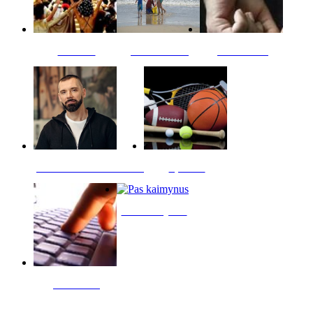
Kultūra
Jūros vaikai
Kriminalai
PT redaktoriaus skiltis
Sportas
Pas kaimynus
Skelbimai