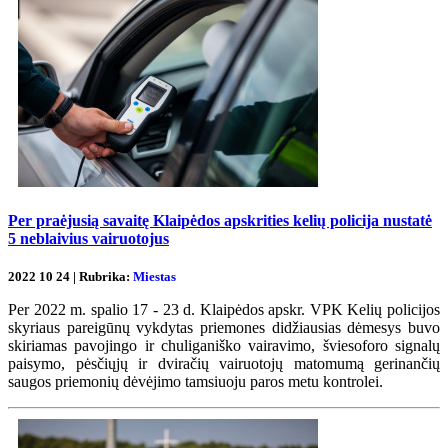
Per praėjusią savaitę Klaipėdos apskrities kelių policija nustatė
5 neblaivius vairuotojus
2022 10 24 | Rubrika:
Miestas
Per 2022 m. spalio 17 - 23 d. Klaipėdos apskr. VPK Kelių policijos
skyriaus pareigūnų vykdytas priemones didžiausias dėmesys buvo
skiriamas pavojingo ir chuliganiško vairavimo, šviesoforo signalų
paisymo, pėsčiųjų ir dviračių vairuotojų matomumą gerinančių
saugos priemonių dėvėjimo tamsiuoju paros metu kontrolei.