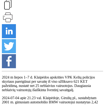
2024 m liepos 1–7 d. Klaipėdos apskrities VPK Kelių policijos
skyriaus pareigūnai per savaitę iš viso užfiksavo 621 KET
pažeidimą, nustatė net 25 neblaivius vairuotojus. Daugiausia
neblaivių vairuotojų išaiškinta šventinį savaitgalį.
2024-07-04 apie 21.23 val. Klaipėdoje, Girulių pl., sustabdytam
2001 m. gimusiam automobilio BMW vairuotojui nustatytas 2,42