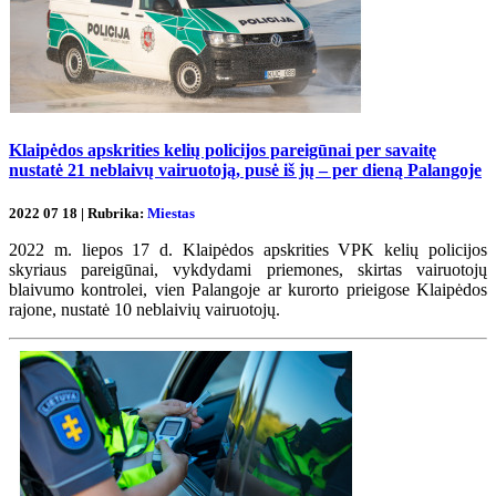
Klaipėdos apskrities kelių policijos pareigūnai per savaitę
nustatė 21 neblaivų vairuotoją, pusė iš jų – per dieną Palangoje
2022 07 18 | Rubrika:
Miestas
2022 m. liepos 17 d. Klaipėdos apskrities VPK kelių policijos
skyriaus pareigūnai, vykdydami priemones, skirtas vairuotojų
blaivumo kontrolei, vien Palangoje ar kurorto prieigose Klaipėdos
rajone, nustatė 10 neblaivių vairuotojų.