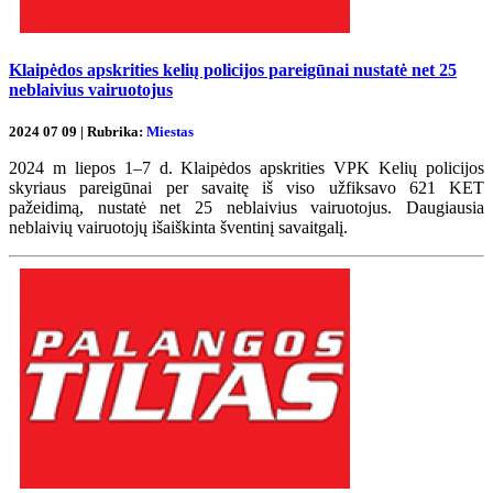
Klaipėdos apskrities kelių policijos pareigūnai nustatė net 25
neblaivius vairuotojus
2024 07 09 | Rubrika:
Miestas
2024 m liepos 1–7 d. Klaipėdos apskrities VPK Kelių policijos
skyriaus pareigūnai per savaitę iš viso užfiksavo 621 KET
pažeidimą, nustatė net 25 neblaivius vairuotojus. Daugiausia
neblaivių vairuotojų išaiškinta šventinį savaitgalį.