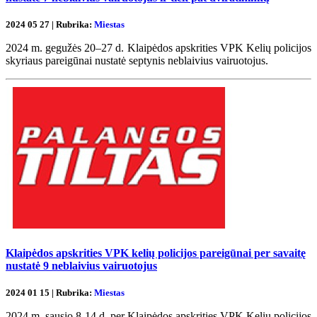
2024 05 27 | Rubrika:
Miestas
2024 m. gegužės 20–27 d. Klaipėdos apskrities VPK Kelių policijos
skyriaus pareigūnai nustatė septynis neblaivius vairuotojus.
Klaipėdos apskrities VPK kelių policijos pareigūnai per savaitę
nustatė 9 neblaivius vairuotojus
2024 01 15 | Rubrika:
Miestas
2024 m. sausio 8-14 d. per Klaipėdos apskrities VPK Kelių policijos