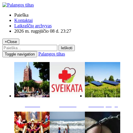
Paieška
Kontaktai
Laikraščių archyvas
2026 m. rugpjūčio 08 d. 23:27
×
Close
Ieškoti
Palangos tiltas
Toggle navigation
Miestas
Sveikata
Verslas pinigai