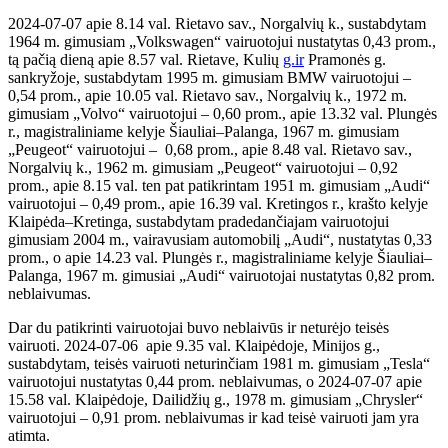
2024-07-07 apie 8.14 val. Rietavo sav., Norgalvių k., sustabdytam
1964 m. gimusiam „Volkswagen“ vairuotojui nustatytas 0,43 prom.,
tą pačią dieną apie 8.57 val. Rietave, Kulių
g.ir
Pramonės g.
sankryžoje, sustabdytam 1995 m. gimusiam BMW vairuotojui –
0,54 prom., apie 10.05 val. Rietavo sav., Norgalvių k., 1972 m.
gimusiam „Volvo“ vairuotojui – 0,60 prom., apie 13.32 val. Plungės
r., magistraliniame kelyje Šiauliai–Palanga, 1967 m. gimusiam
„Peugeot“ vairuotojui – 0,68 prom., apie 8.48 val. Rietavo sav.,
Norgalvių k., 1962 m. gimusiam „Peugeot“ vairuotojui – 0,92
prom., apie 8.15 val. ten pat patikrintam 1951 m. gimusiam „Audi“
vairuotojui – 0,49 prom., apie 16.39 val. Kretingos r., krašto kelyje
Klaipėda–Kretinga, sustabdytam pradedančiajam vairuotojui
gimusiam 2004 m., vairavusiam automobilį „Audi“, nustatytas 0,33
prom., o apie 14.23 val. Plungės r., magistraliniame kelyje Šiauliai–
Palanga, 1967 m. gimusiai „Audi“ vairuotojai nustatytas 0,82 prom.
neblaivumas.
Dar du patikrinti vairuotojai buvo neblaivūs ir neturėjo teisės
vairuoti. 2024-07-06 apie 9.35 val. Klaipėdoje, Minijos g.,
sustabdytam, teisės vairuoti neturinčiam 1981 m. gimusiam „Tesla“
vairuotojui nustatytas 0,44 prom. neblaivumas, o 2024-07-07 apie
15.58 val. Klaipėdoje, Dailidžių g., 1978 m. gimusiam „Chrysler“
vairuotojui – 0,91 prom. neblaivumas ir kad teisė vairuoti jam yra
atimta.