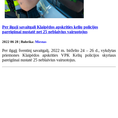
Per ilgąjį savaitgalį Klaipėdos apskrities kelių policijos
pareigūnai nustatė net 25 neblaivius vairuotojus
2022 06 28 | Rubrika:
Miestas
Per ilgąjį šventinį savaitgalį, 2022 m. birželio 24 – 26 d., vykdytas
priemones Klaipėdos apskrities VPK Kelių policijos skyriaus
pareigūnai nustatė 25 neblaivius vairuotojus.
Renginių kalendorius