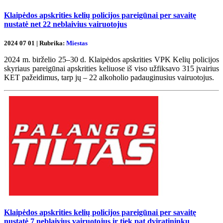
Klaipėdos apskrities kelių policijos pareigūnai per savaitę
nustatė net 22 neblaivius vairuotojus
2024 07 01 | Rubrika:
Miestas
2024 m. birželio 25–30 d. Klaipėdos apskrities VPK Kelių policijos
skyriaus pareigūnai apskrities keliuose iš viso užfiksavo 315 įvairius
KET pažeidimus, tarp jų – 22 alkoholio padauginusius vairuotojus.
Klaipėdos apskrities kelių policijos pareigūnai per savaitę
nustatė 7 neblaivius vairuotojus ir tiek pat dviratininkų