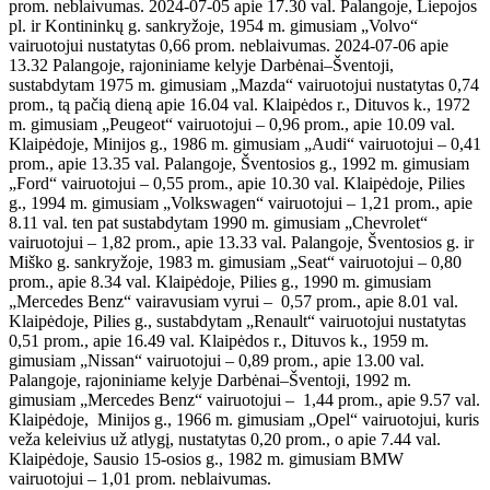
prom. neblaivumas. 2024-07-05 apie 17.30 val. Palangoje, Liepojos
pl. ir Kontininkų g. sankryžoje, 1954 m. gimusiam „Volvo“
vairuotojui nustatytas 0,66 prom. neblaivumas. 2024-07-06 apie
13.32 Palangoje, rajoniniame kelyje Darbėnai–Šventoji,
sustabdytam 1975 m. gimusiam „Mazda“ vairuotojui nustatytas 0,74
prom., tą pačią dieną apie 16.04 val. Klaipėdos r., Dituvos k., 1972
m. gimusiam „Peugeot“ vairuotojui – 0,96 prom., apie 10.09 val.
Klaipėdoje, Minijos g., 1986 m. gimusiam „Audi“ vairuotojui – 0,41
prom., apie 13.35 val. Palangoje, Šventosios g., 1992 m. gimusiam
„Ford“ vairuotojui – 0,55 prom., apie 10.30 val. Klaipėdoje, Pilies
g., 1994 m. gimusiam „Volkswagen“ vairuotojui – 1,21 prom., apie
8.11 val. ten pat sustabdytam 1990 m. gimusiam „Chevrolet“
vairuotojui – 1,82 prom., apie 13.33 val. Palangoje, Šventosios g. ir
Miško g. sankryžoje, 1983 m. gimusiam „Seat“ vairuotojui – 0,80
prom., apie 8.34 val. Klaipėdoje, Pilies g., 1990 m. gimusiam
„Mercedes Benz“ vairavusiam vyrui – 0,57 prom., apie 8.01 val.
Klaipėdoje, Pilies g., sustabdytam „Renault“ vairuotojui nustatytas
0,51 prom., apie 16.49 val. Klaipėdos r., Dituvos k., 1959 m.
gimusiam „Nissan“ vairuotojui – 0,89 prom., apie 13.00 val.
Palangoje, rajoniniame kelyje Darbėnai–Šventoji, 1992 m.
gimusiam „Mercedes Benz“ vairuotojui – 1,44 prom., apie 9.57 val.
Klaipėdoje, Minijos g., 1966 m. gimusiam „Opel“ vairuotojui, kuris
veža keleivius už atlygį, nustatytas 0,20 prom., o apie 7.44 val.
Klaipėdoje, Sausio 15-osios g., 1982 m. gimusiam BMW
vairuotojui – 1,01 prom. neblaivumas.