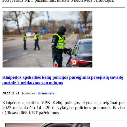
983 įvairius KET pažeidimus, nustatė 5 neblaivius vairuotojus.
Klaipėdos apskrities kelių policijos pareigūnai praėjusią savaitę
nustatė 7 neblaivius vairuotojus
2022 11 21 | Rubrika:
Kriminalai
Klaipėdos apskrities VPK Kelių policijos skyriaus pareigūnai per
2022 m. lapkričio 14 - 20 d. vykdytas policines priemones iš viso
užfiksavo 668 KET pažeidimus.