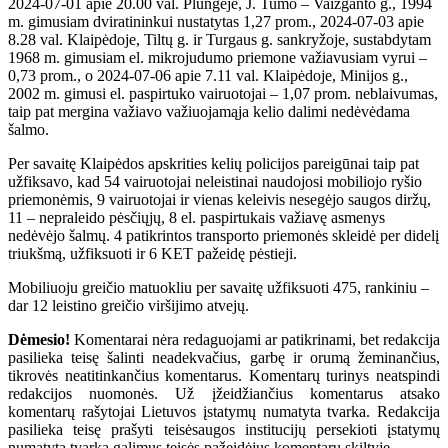
2024-07-01 apie 20.00 val. Plungėje, J. Tumo – Vaižganto g., 1994
m. gimusiam dviratininkui nustatytas 1,27 prom., 2024-07-03 apie
8.28 val. Klaipėdoje, Tiltų g. ir Turgaus g. sankryžoje, sustabdytam
1968 m. gimusiam el. mikrojudumo priemone važiavusiam vyrui –
0,73 prom., o 2024-07-06 apie 7.11 val. Klaipėdoje, Minijos g.,
2002 m. gimusi el. paspirtuko vairuotojai – 1,07 prom. neblaivumas,
taip pat mergina važiavo važiuojamąja kelio dalimi nedėvėdama
šalmo.
Per savaitę Klaipėdos apskrities kelių policijos pareigūnai taip pat
užfiksavo, kad 54 vairuotojai neleistinai naudojosi mobiliojo ryšio
priemonėmis, 9 vairuotojai ir vienas keleivis nesegėjo saugos diržų,
11 – nepraleido pėsčiųjų, 8 el. paspirtukais važiavę asmenys
nedėvėjo šalmų. 4 patikrintos transporto priemonės skleidė per didelį
triukšmą, užfiksuoti ir 6 KET pažeidę pėstieji.
Mobiliuoju greičio matuokliu per savaitę užfiksuoti 475, rankiniu –
dar 12 leistino greičio viršijimo atvejų.
Dėmesio!
Komentarai nėra redaguojami ar patikrinami, bet redakcija
pasilieka teisę šalinti neadekvačius, garbę ir orumą žeminančius,
tikrovės neatitinkančius komentarus. Komentarų turinys neatspindi
redakcijos nuomonės. Už įžeidžiančius komentarus atsako
komentarų rašytojai Lietuvos įstatymų numatyta tvarka. Redakcija
pasilieka teisę prašyti teisėsaugos institucijų persekioti įstatymų
numatyta tvarka galimus teisės pažeidėjus komentarų skiltyje.