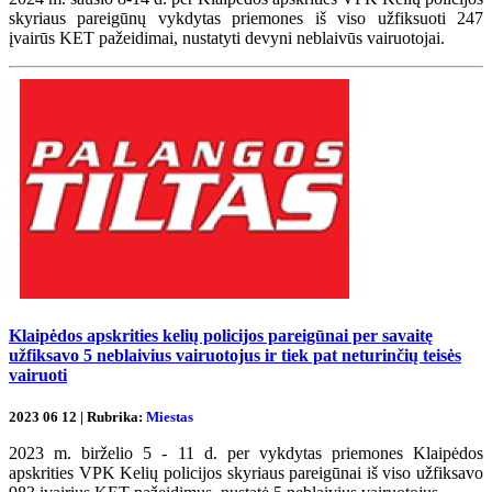
skyriaus pareigūnų vykdytas priemones iš viso užfiksuoti 247
įvairūs KET pažeidimai, nustatyti devyni neblaivūs vairuotojai.
Klaipėdos apskrities kelių policijos pareigūnai per savaitę
užfiksavo 5 neblaivius vairuotojus ir tiek pat neturinčių teisės
vairuoti
2023 06 12 | Rubrika:
Miestas
2023 m. birželio 5 - 11 d. per vykdytas priemones Klaipėdos
apskrities VPK Kelių policijos skyriaus pareigūnai iš viso užfiksavo