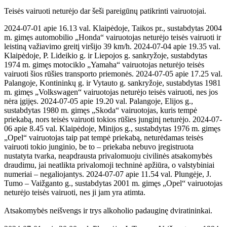
Teisės vairuoti neturėjo dar šeši pareigūnų patikrinti vairuotojai.
2024-07-01 apie 16.13 val. Klaipėdoje, Taikos pr., sustabdytas 2004
m. gimęs automobilio „Honda“ vairuotojas neturėjo teisės vairuoti ir
leistiną važiavimo greitį viršijo 39 km/h. 2024-07-04 apie 19.35 val.
Klaipėdoje, P. Lideikio g. ir Liepojos g. sankryžoje, sustabdytas
1974 m. gimęs motociklo „Yamaha“ vairuotojas neturėjo teisės
vairuoti šios rūšies transporto priemonės. 2024-07-05 apie 17.25 val.
Palangoje, Kontininkų g. ir Vytauto g. sankryžoje, sustabdytas 1981
m. gimęs „Volkswagen“ vairuotojas neturėjo teisės vairuoti, nes jos
nėra įgijęs. 2024-07-05 apie 19.20 val. Palangoje, Elijos g.,
sustabdytas 1980 m. gimęs „Skoda“ vairuotojas, kuris tempė
priekabą, nors teisės vairuoti tokios rūšies junginį neturėjo. 2024-07-
06 apie 8.45 val. Klaipėdoje, Minijos g., sustabdytas 1976 m. gimęs
„Opel“ vairuotojas taip pat tempė priekabą, neturėdamas teisės
vairuoti tokio junginio, be to – priekaba nebuvo įregistruota
nustatyta tvarka, neapdrausta privalomuoju civilinės atsakomybės
draudimu, jai neatlikta privalomoji techninė apžiūra, o valstybiniai
numeriai – negaliojantys. 2024-07-07 apie 11.54 val. Plungėje, J.
Tumo – Vaižganto g., sustabdytas 2001 m. gimęs „Opel“ vairuotojas
neturėjo teisės vairuoti, nes ji jam yra atimta.
Atsakomybės neišvengs ir trys alkoholio padauginę dviratininkai.