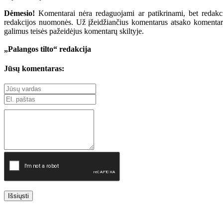
Dėmesio!
Komentarai nėra redaguojami ar patikrinami, bet redakcij
redakcijos nuomonės. Už įžeidžiančius komentarus atsako komentarų r
galimus teisės pažeidėjus komentarų skiltyje.
„Palangos tilto“ redakcija
Jūsų komentaras:
Išsiųsti