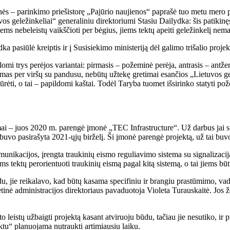
nės – parinkimo priešistorę „Pajūrio naujienos“ paprašė tuo metu mero p
os geležinkeliai“ generaliniu direktoriumi Stasiu Dailydka: šis patikinęs
iems nebeleistų vaikščioti per bėgius, jiems tektų apeiti geležinkelį nem
ydka pasiūlė kreiptis ir į Susisiekimo ministeriją dėl galimo trišalio proj
mi trys perėjos variantai: pirmasis – požeminė perėja, antrasis – antžemin
mas per viršų su pandusu, nebūtų užtekę gretimai esančios „Lietuvos ge
žiūrėti, o tai – papildomi kaštai. Todėl Taryba tuomet išsirinko statyti p
mai – juos 2020 m. parengė įmonė „TEC Infrastructure“. Už darbus jai s
uvo pasirašyta 2021-ųjų birželį. Ši įmonė parengė projektą, už tai buvo
munikacijos, įrengta traukinių eismo reguliavimo sistema su signalizacij
s tektų perorientuoti traukinių eismą pagal kitą sistemą, o tai jiems bū
du, jie reikalavo, kad būtų kasama specifiniu ir brangiu prastūmimo, va
etinė administracijos direktoriaus pavaduotoja Violeta Turauskaitė. Jos žo
leistų užbaigti projektą kasant atviruoju būdu, tačiau jie nesutiko, ir 
ektu“ planuojama nutraukti artimiausiu laiku.