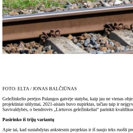
FOTO: ELTA / JONAS BALČIŪNAS
Geležinkelio perėjos Palangos gatvėje statyba, kaip jau ne vienas obje
projektiniai siūlymai, 2021-aisiais buvo nupirktas, tačiau taip ir neįg
Savivaldybės, o bendrovės „Lietuvos geležinkeliai“ parinkti kvalifikuot
Pasirinko iš trijų variantų
Apie tai, kad sustabdytas ankstesnis projektas ir iš naujo teks ruošti 