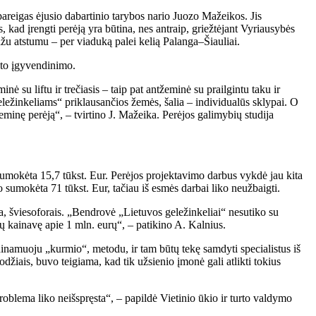
areigas ėjusio dabartinio tarybos nario Juozo Mažeikos. Jis
, kad įrengti perėją yra būtina, nes antraip, griežtėjant Vyriausybės
ažu atstumu – per viaduką palei kelią Palanga–Šiauliai.
ekto įgyvendinimo.
ė su liftu ir trečiasis – taip pat antžeminė su prailgintu taku ir
ležinkeliams“ priklausančios žemės, šalia – individualūs sklypai. O
ožeminę perėją“, – tvirtino J. Mažeika. Perėjos galimybių studija
umokėta 15,7 tūkst. Eur. Perėjos projektavimo darbus vykdė jau kita
 sumokėta 71 tūkst. Eur, tačiau iš esmės darbai liko neužbaigti.
a, šviesoforais. „Bendrovė „Lietuvos geležinkeliai“ nesutiko su
tų kainavę apie 1 mln. eurų“, – patikino A. Kalnius.
dinamuoju „kurmio“, metodu, ir tam būtų tekę samdyti specialistus iš
džiais, buvo teigiama, kad tik užsienio įmonė gali atlikti tokius
problema liko neišspręsta“, – papildė Vietinio ūkio ir turto valdymo