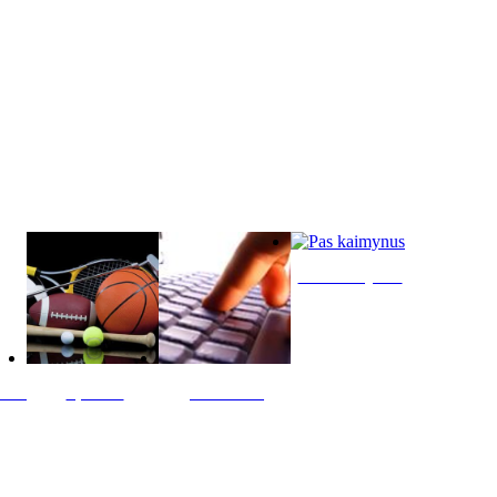
Pas kaimynus
ltis
Sportas
Skelbimai