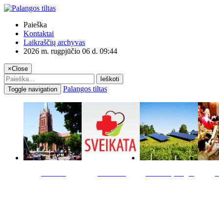
Paieška
Kontaktai
Laikraščių archyvas
2026 m. rugpjūčio 06 d. 09:44
×
Close
Ieškoti
Palangos tiltas
Toggle navigation
Miestas
Sveikata
Verslas pinigai
K