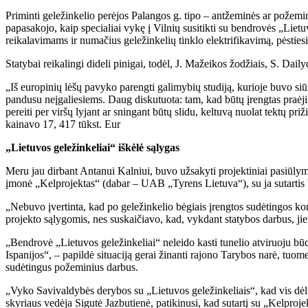
Priminti geležinkelio perėjos Palangos g. tipo – antžeminės ar požemi
papasakojo, kaip specialiai vykę į Vilnių susitikti su bendrovės „Lietuv
reikalavimams ir numačius geležinkelių tinklo elektrifikavimą, pėsties
Statybai reikalingi dideli pinigai, todėl, J. Mažeikos žodžiais, S. Dail
„Iš europinių lėšų pavyko parengti galimybių studiją, kurioje buvo siūlo
pandusu neįgaliesiems. Daug diskutuota: tam, kad būtų įrengtas praėji
pereiti per viršų lyjant ar sningant būtų slidu, keltuvą nuolat tektų pri
kainavo 17, 417 tūkst. Eur
„Lietuvos geležinkeliai“ iškėlė sąlygas
Meru jau dirbant Antanui Kalniui, buvo užsakyti projektiniai pasiūly
įmonė „Kelprojektas“ (dabar – UAB „Tyrens Lietuva“), su ja sutartis b
„Nebuvo įvertinta, kad po geležinkelio bėgiais įrengtos sudėtingos ko
projekto sąlygomis, nes suskaičiavo, kad, vykdant statybos darbus, jiem
„Bendrovė „Lietuvos geležinkeliai“ neleido kasti tunelio atviruoju bū
Ispanijos“, – papildė situaciją gerai žinanti rajono Tarybos narė, tuom
sudėtingus požeminius darbus.
„Vyko Savivaldybės derybos su „Lietuvos geležinkeliais“, kad vis dėlto 
skyriaus vedėja Sigutė Jazbutienė, patikinusi, kad sutartį su „Kelproj