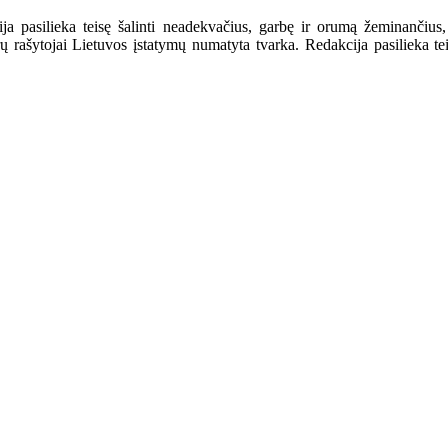
a pasilieka teisę šalinti neadekvačius, garbę ir orumą žeminančius,
ašytojai Lietuvos įstatymų numatyta tvarka. Redakcija pasilieka teisę