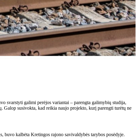
o svarstyti galimi perėjos variantai – parengta galimybių studija,
ų. Galop susivokta, kad reikia naujo projekto, kurį parengti turėtų ne
lygas, buvo kalbėta Kretingos rajono savivaldybės tarybos posėdyje.