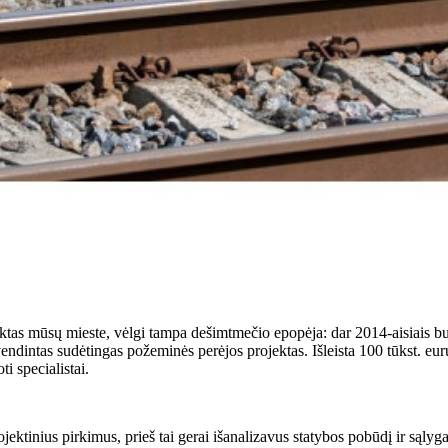
ktas mūsų mieste, vėlgi tampa dešimtmečio epopėja: dar 2014-aisiais buv
yvendintas sudėtingas požeminės perėjos projektas. Išleista 100 tūkst. eur
i specialistai.
projektinius pirkimus, prieš tai gerai išanalizavus statybos pobūdį ir są