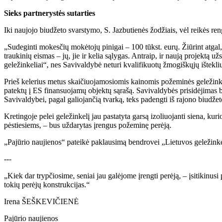
Sieks partnerystės sutarties
Iki naujojo biudžeto svarstymo, S. Jazbutienės žodžiais, vėl reikės reng
„Sudeginti mokesčių mokėtojų pinigai – 100 tūkst. eurų. Žiūrint atgal,
traukinių eismas – jų, jie ir kelia sąlygas. Antraip, ir naują projektą 
geležinkeliai“, nes Savivaldybė neturi kvalifikuotų žmogiškųjų išteklių
Prieš kelerius metus skaičiuojamosiomis kainomis požeminės geležinkel
patektų į ES finansuojamų objektų sąrašą. Savivaldybės prisidėjimas bet
Savivaldybei, pagal galiojančią tvarką, teks padengti iš rajono biudž
Kretingoje pelei geležinkelį jau pastatyta garsą izoliuojanti siena, kur
pėstiesiems, – bus uždarytas įrengus požeminę perėją.
„Pajūrio naujienos“ pateikė paklausimą bendrovei „Lietuvos geležinke
---
„Kiek dar trypčiosime, seniai jau galėjome įrengti perėją, – įsitikinus
tokių perėjų konstrukcijas.“
Irena ŠEŠKEVIČIENĖ
Pajūrio naujienos