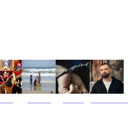
ultūra
Jūros vaikai
Kriminalai
PT redaktoriaus ski