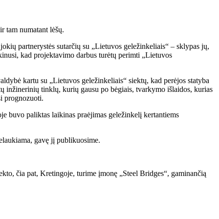
 ir tam numatant lėšų.
okių partnerystės sutarčių su „Lietuvos geležinkeliais“ – sklypas jų,
tikinusi, kad projektavimo darbus turėtų perimti „Lietuvos
ldybė kartu su „Lietuvos geležinkeliais“ siektų, kad perėjos statyba
ų inžinerinių tinklų, kurių gausu po bėgiais, tvarkymo išlaidos, kurias
si prognozuoti.
noje buvo paliktas laikinas praėjimas geležinkelį kertantiems
belaukiama, gavę jį publikuosime.
ojekto, čia pat, Kretingoje, turime įmonę „Steel Bridges“, gaminančią