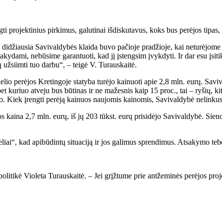
ti projektinius pirkimus, galutinai išdiskutavus, koks bus perėjos tipas,
 didžiausia Savivaldybės klaida buvo pačioje pradžioje, kai neturėjome j
užsakydami, nebūsime garantuoti, kad jį įstengsim įvykdyti. Ir dar esu įsi
 užsiimti tuo darbu“, – teigė V. Turauskaitė.
io perėjos Kretingoje statyba turėjo kainuoti apie 2,8 mln. eurų. Saviva
 kuriuo atveju bus būtinas ir ne mažesnis kaip 15 proc., tai – ryšių, kit
eto. Kiek įrengti perėją kainuos naujomis kainomis, Savivaldybė nelinku
ios kaina 2,7 mln. eurų, iš jų 203 tūkst. eurų prisidėjo Savivaldybė. Sie
liai“, kad apibūdintų situaciją ir jos galimus sprendimus. Atsakymo te
i politikė Violeta Turauskaitė. – Jei grįžtume prie antžeminės perėjos pr