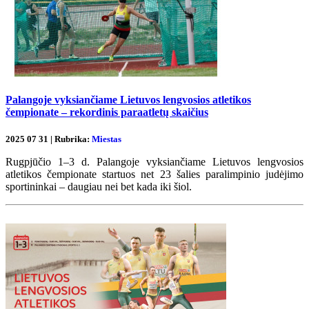
Palangoje vyksiančiame Lietuvos lengvosios atletikos
čempionate – rekordinis paraatletų skaičius
2025 07 31 | Rubrika:
Miestas
Rugpjūčio 1–3 d. Palangoje vyksiančiame Lietuvos lengvosios
atletikos čempionate startuos net 23 šalies paralimpinio judėjimo
sportininkai – daugiau nei bet kada iki šiol.