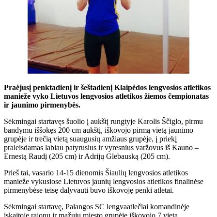
Praėjusį penktadienį ir šeštadienį Klaipėdos lengvosios atletikos
manieže vyko Lietuvos lengvosios atletikos žiemos čempionatas
ir jaunimo pirmenybės.
Sėkmingai startavęs šuolio į aukštį rungtyje Karolis Ščiglo, pirmu
bandymu iššokęs 200 cm aukštį, iškovojo pirmą vietą jaunimo
grupėje ir trečią vietą suaugusių amžiaus grupėje, į priekį
praleisdamas labiau patyrusius ir vyresnius varžovus iš Kauno –
Ernestą Raudį (205 cm) ir Adrijų Glebauską (205 cm).
Prieš tai, vasario 14-15 dienomis Šiaulių lengvosios atletikos
manieže vykusiose Lietuvos jaunių lengvosios atletikos finalinėse
pirmenybėse teisę dalyvauti buvo iškovoję penki atletai.
Sėkmingai startavę, Palangos SC lengvaatlečiai komandinėje
įskaitoje rajonų ir mažųjų miesto grupėje iškovojo 7 vietą.