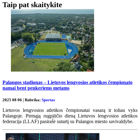
Taip pat skaitykite
Palangos stadionas – Lietuvos lengvosios atletikos čempionato
namai bent penkeriems metams
2025 08 06 | Rubrika:
Sportas
Lietuvos lengvosios atletikos čempionatai vasarą ir toliau vyks
Palangoje. Pirmąją rugpjūčio dieną Lietuvos lengvosios atletikos
federacija (LLAF) pasirašė sutartį su Palangos miesto savivaldybe.