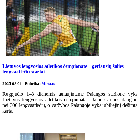
Lietuvos lengvosios atletikos čempionate – geriausių šalies
lengvaatlečių startai
2025 08 01 | Rubrika:
Miestas
Rugpjūčio 1–3 dienomis atnaujintame Palangos stadione vyks
Lietuvos lengvosios atletikos čempionatas. Jame startuos daugiau
nei 300 lengvaatlečių, o varžybos Palangoje vyks jubiliejinį dešimtą
kartą.