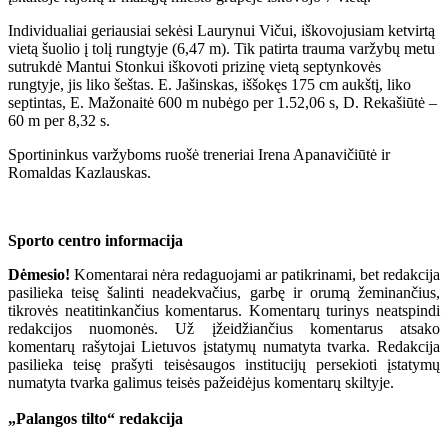
Individualiai geriausiai sekėsi Laurynui Vičui, iškovojusiam ketvirtą
vietą šuolio į tolį rungtyje (6,47 m). Tik patirta trauma varžybų metu
sutrukdė Mantui Stonkui iškovoti prizinę vietą septynkovės
rungtyje, jis liko šeštas. E. Jašinskas, iššokęs 175 cm aukštį, liko
septintas, E. Mažonaitė 600 m nubėgo per 1.52,06 s, D. Rekašiūtė –
60 m per 8,32 s.
Sportininkus varžyboms ruošė treneriai Irena Apanavičiūtė ir
Romaldas Kazlauskas.
Sporto centro informacija
Dėmesio!
Komentarai nėra redaguojami ar patikrinami, bet redakcija
pasilieka teisę šalinti neadekvačius, garbę ir orumą žeminančius,
tikrovės neatitinkančius komentarus. Komentarų turinys neatspindi
redakcijos nuomonės. Už įžeidžiančius komentarus atsako
komentarų rašytojai Lietuvos įstatymų numatyta tvarka. Redakcija
pasilieka teisę prašyti teisėsaugos institucijų persekioti įstatymų
numatyta tvarka galimus teisės pažeidėjus komentarų skiltyje.
„Palangos tilto“ redakcija