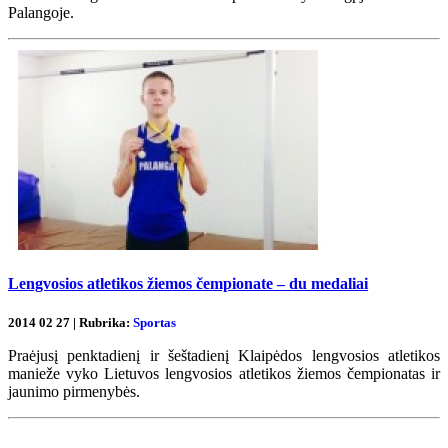
Palangoje.
Lengvosios atletikos žiemos čempionate – du medaliai
2014 02 27 | Rubrika:
Sportas
Praėjusį penktadienį ir šeštadienį Klaipėdos lengvosios atletikos
manieže vyko Lietuvos lengvosios atletikos žiemos čempionatas ir
jaunimo pirmenybės.
Renginių kalendorius