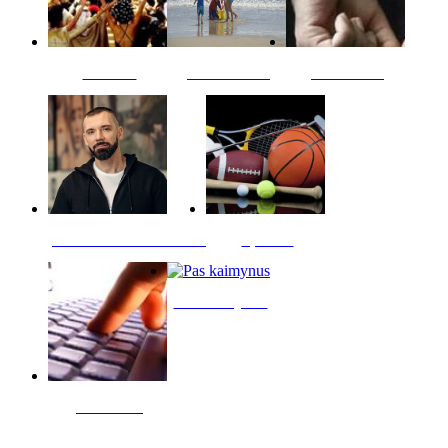
Kultūra
Jūros vaikai
Kriminalai
PT redaktoriaus skiltis
Sportas
Pas kaimynus
Skelbimai