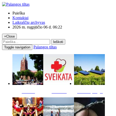
Paieška
Kontaktai
Laikraščių archyvas
2026 m. rugpjūčio 06 d. 06:22
×
Close
Ieškoti
Palangos tiltas
Toggle navigation
Miestas
Sveikata
Verslas pinigai