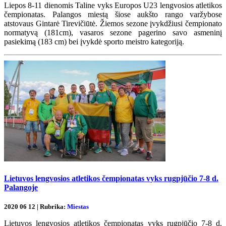
Liepos 8-11 dienomis Taline vyks Europos U23 lengvosios atletikos
čempionatas. Palangos miestą šiose aukšto rango varžybose
atstovaus Gintarė Tirevičiūtė. Žiemos sezone įvykdžiusi čempionato
normatyvą (181cm), vasaros sezone pagerino savo asmeninį
pasiekimą (183 cm) bei įvykdė sporto meistro kategoriją.
Lietuvos lengvosios atletikos čempionatas vyks rugpjūčio 7-8 d.
Palangoje
2020 06 12 | Rubrika:
Miestas
Lietuvos lengvosios atletikos čempionatas vyks rugpjūčio 7-8 d.