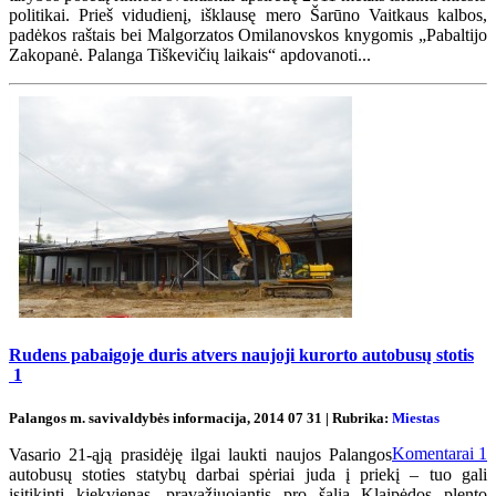
politikai. Prieš vidudienį, išklausę mero Šarūno Vaitkaus kalbos,
padėkos raštais bei Malgorzatos Omilanovskos knygomis „Pabaltijo
Zakopanė. Palanga Tiškevičių laikais“ apdovanoti...
Rudens pabaigoje duris atvers naujoji kurorto autobusų stotis
1
Palangos m. savivaldybės informacija, 2014 07 31 | Rubrika:
Miestas
Komentarai
1
Vasario 21-ąją prasidėję ilgai laukti naujos Palangos
autobusų stoties statybų darbai spėriai juda į priekį – tuo gali
įsitikinti kiekvienas, pravažiuojantis pro šalia Klaipėdos plento