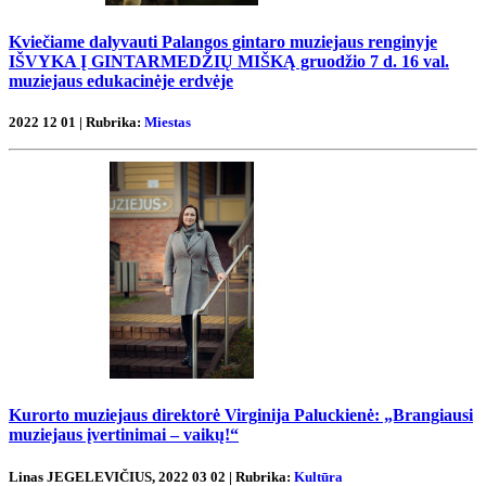
Kviečiame dalyvauti Palangos gintaro muziejaus renginyje
IŠVYKA Į GINTARMEDŽIŲ MIŠKĄ gruodžio 7 d. 16 val.
muziejaus edukacinėje erdvėje
2022 12 01 | Rubrika:
Miestas
Kurorto muziejaus direktorė Virginija Paluckienė: „Brangiausi
muziejaus įvertinimai – vaikų!“
Linas JEGELEVIČIUS, 2022 03 02 | Rubrika:
Kultūra