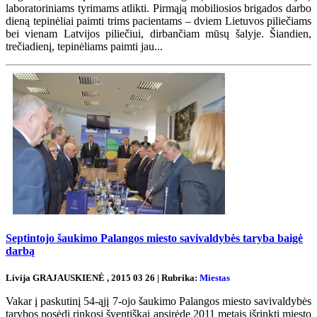
laboratoriniams tyrimams atlikti. Pirmąją mobiliosios brigados darbo
dieną tepinėliai paimti trims pacientams – dviem Lietuvos piliečiams
bei vienam Latvijos piliečiui, dirbančiam mūsų šalyje. Šiandien,
trečiadienį, tepinėliams paimti jau...
Septintojo šaukimo Palangos miesto savivaldybės taryba baigė
darbą
Livija GRAJAUSKIENĖ , 2015 03 26 | Rubrika:
Miestas
Vakar į paskutinį 54-ąjį 7-ojo šaukimo Palangos miesto savivaldybės
tarybos posėdį rinkosi šventiškai apsirėdę 2011 metais išrinkti miesto