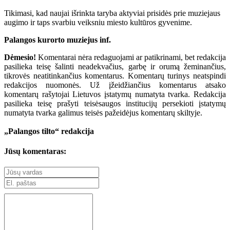
Tikimasi, kad naujai išrinkta taryba aktyviai prisidės prie muziejaus
augimo ir taps svarbiu veiksniu miesto kultūros gyvenime.
Palangos kurorto muziejus inf.
Dėmesio!
Komentarai nėra redaguojami ar patikrinami, bet redakcija
pasilieka teisę šalinti neadekvačius, garbę ir orumą žeminančius,
tikrovės neatitinkančius komentarus. Komentarų turinys neatspindi
redakcijos nuomonės. Už įžeidžiančius komentarus atsako
komentarų rašytojai Lietuvos įstatymų numatyta tvarka. Redakcija
pasilieka teisę prašyti teisėsaugos institucijų persekioti įstatymų
numatyta tvarka galimus teisės pažeidėjus komentarų skiltyje.
„Palangos tilto“ redakcija
Jūsų komentaras: