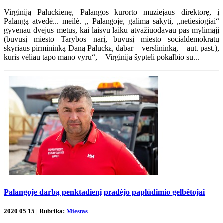
Virginiją Paluckienę, Palangos kurorto muziejaus direktorę, į
Palangą atvedė... meilė. „ Palangoje, galima sakyti, „netiesiogiai“
gyvenau dvejus metus, kai laisvu laiku atvažiuodavau pas mylimąjį
(buvusį miesto Tarybos narį, buvusį miesto socialdemokratų
skyriaus pirmininką Daną Palucką, dabar – verslininką, – aut. past.),
kuris vėliau tapo mano vyru“, – Virginija šypteli pokalbio su...
Palangoje darbą penktadienį pradėjo paplūdimio gelbėtojai
2020 05 15 | Rubrika:
Miestas