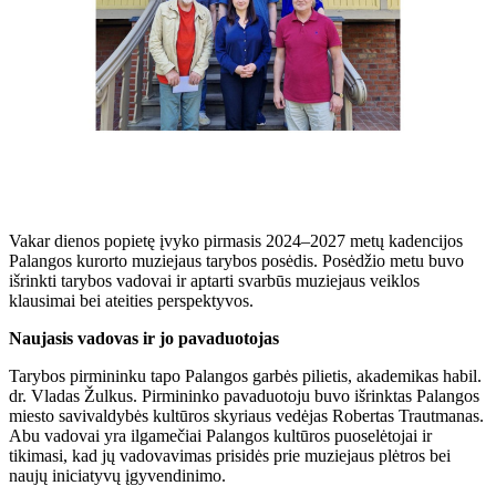
Vakar dienos popietę įvyko pirmasis 2024–2027 metų kadencijos
Palangos kurorto muziejaus tarybos posėdis. Posėdžio metu buvo
išrinkti tarybos vadovai ir aptarti svarbūs muziejaus veiklos
klausimai bei ateities perspektyvos.
Naujasis vadovas ir jo pavaduotojas
Tarybos pirmininku tapo Palangos garbės pilietis, akademikas habil.
dr. Vladas Žulkus. Pirmininko pavaduotoju buvo išrinktas Palangos
miesto savivaldybės kultūros skyriaus vedėjas Robertas Trautmanas.
Abu vadovai yra ilgamečiai Palangos kultūros puoselėtojai ir
tikimasi, kad jų vadovavimas prisidės prie muziejaus plėtros bei
naujų iniciatyvų įgyvendinimo.