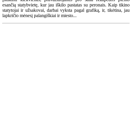
esančią statybvietę, kur jau iškilo pastatas su peronais. Kaip tikino
statytojai ir užsakovai, darbai vyksta pagal grafiką, ir, tikėtina, jau
lapkričio mėnesį palangiškiai ir miesto...
Renginių kalendorius