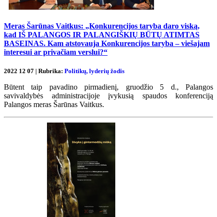
Meras Šarūnas Vaitkus: „Konkurencijos taryba daro viską,
kad IŠ PALANGOS IR PALANGIŠKIŲ BŪTŲ ATIMTAS
BASEINAS. Kam atstovauja Konkurencijos taryba – viešajam
interesui ar privačiam verslui?“
2022 12 07 | Rubrika:
Politikų, lyderių žodis
Būtent taip pavadino pirmadienį, gruodžio 5 d., Palangos
savivaldybės administracijoje įvykusią spaudos konferenciją
Palangos meras Šarūnas Vaitkus.