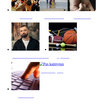
Kultūra
Jūros vaikai
Kriminalai
PT redaktoriaus skiltis
Sportas
Pas kaimynus
Skelbimai