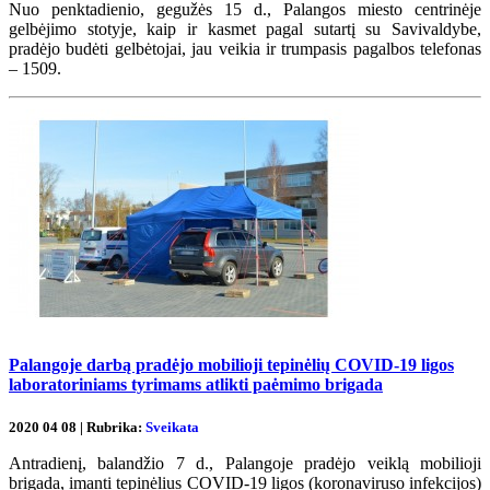
Nuo penktadienio, gegužės 15 d., Palangos miesto centrinėje
gelbėjimo stotyje, kaip ir kasmet pagal sutartį su Savivaldybe,
pradėjo budėti gelbėtojai, jau veikia ir trumpasis pagalbos telefonas
– 1509.
Palangoje darbą pradėjo mobilioji tepinėlių COVID-19 ligos
laboratoriniams tyrimams atlikti paėmimo brigada
2020 04 08 | Rubrika:
Sveikata
Antradienį, balandžio 7 d., Palangoje pradėjo veiklą mobilioji
brigada, imanti tepinėlius COVID-19 ligos (koronaviruso infekcijos)