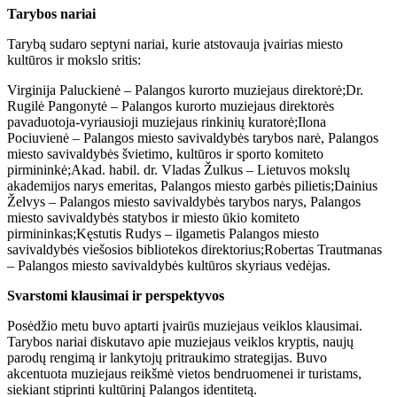
Tarybos nariai
Tarybą sudaro septyni nariai, kurie atstovauja įvairias miesto
kultūros ir mokslo sritis:
Virginija Paluckienė – Palangos kurorto muziejaus direktorė;Dr.
Rugilė Pangonytė – Palangos kurorto muziejaus direktorės
pavaduotoja-vyriausioji muziejaus rinkinių kuratorė;Ilona
Pociuvienė – Palangos miesto savivaldybės tarybos narė, Palangos
miesto savivaldybės švietimo, kultūros ir sporto komiteto
pirmininkė;Akad. habil. dr. Vladas Žulkus – Lietuvos mokslų
akademijos narys emeritas, Palangos miesto garbės pilietis;Dainius
Želvys – Palangos miesto savivaldybės tarybos narys, Palangos
miesto savivaldybės statybos ir miesto ūkio komiteto
pirmininkas;Kęstutis Rudys – ilgametis Palangos miesto
savivaldybės viešosios bibliotekos direktorius;Robertas Trautmanas
– Palangos miesto savivaldybės kultūros skyriaus vedėjas.
Svarstomi klausimai ir perspektyvos
Posėdžio metu buvo aptarti įvairūs muziejaus veiklos klausimai.
Tarybos nariai diskutavo apie muziejaus veiklos kryptis, naujų
parodų rengimą ir lankytojų pritraukimo strategijas. Buvo
akcentuota muziejaus reikšmė vietos bendruomenei ir turistams,
siekiant stiprinti kultūrinį Palangos identitetą.