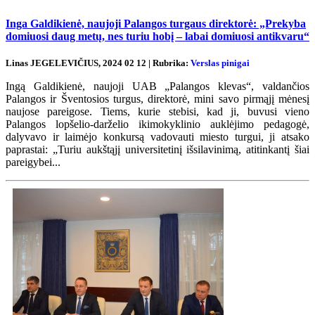
Inga Galdikienė, naujoji Palangos turgaus direktorė: „Prekyba
domiuosi daug metų, nes turiu hobį – labai domiuosi antikvaru“
Linas JEGELEVIČIUS, 2024 02 12 | Rubrika:
Verslas pinigai
Ingą Galdikienė, naujoji UAB „Palangos klevas“, valdančios
Palangos ir Šventosios turgus, direktorė, mini savo pirmąjį mėnesį
naujose pareigose. Tiems, kurie stebisi, kad ji, buvusi vieno
Palangos lopšelio-darželio ikimokyklinio auklėjimo pedagogė,
dalyvavo ir laimėjo konkursą vadovauti miesto turgui, ji atsako
paprastai: „Turiu aukštąjį universitetinį išsilavinimą, atitinkantį šiai
pareigybei...