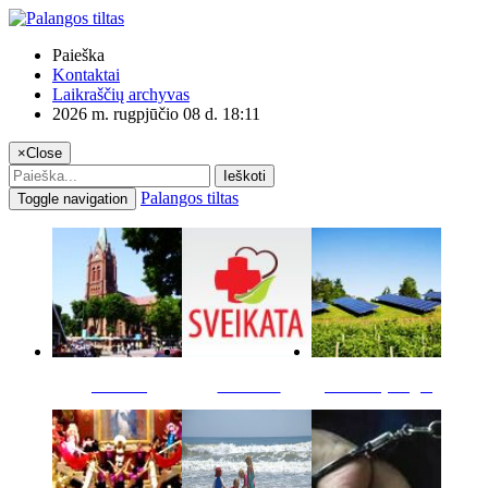
Paieška
Kontaktai
Laikraščių archyvas
2026 m. rugpjūčio 08 d. 18:11
×
Close
Ieškoti
Palangos tiltas
Toggle navigation
Miestas
Sveikata
Verslas pinigai