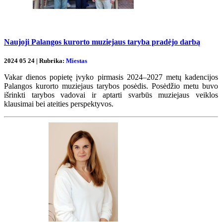
Naujoji Palangos kurorto muziejaus taryba pradėjo darbą
2024 05 24 | Rubrika:
Miestas
Vakar dienos popietę įvyko pirmasis 2024–2027 metų kadencijos
Palangos kurorto muziejaus tarybos posėdis. Posėdžio metu buvo
išrinkti tarybos vadovai ir aptarti svarbūs muziejaus veiklos
klausimai bei ateities perspektyvos.