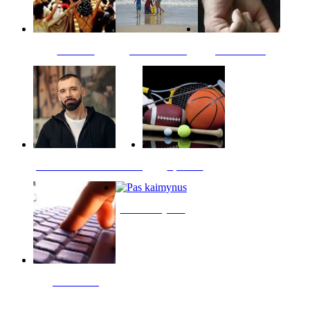
Kultūra
Jūros vaikai
Kriminalai
PT redaktoriaus skiltis
Sportas
Pas kaimynus
Skelbimai