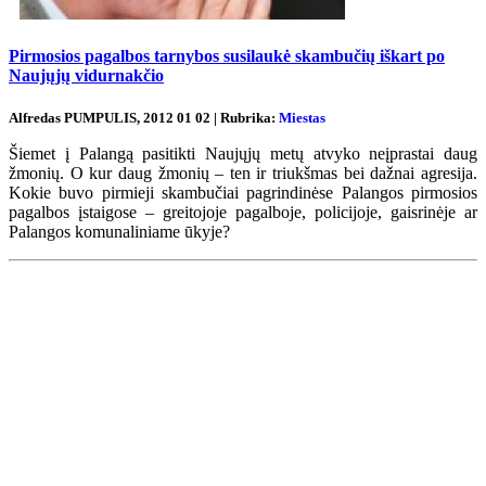
Pirmosios pagalbos tarnybos susilaukė skambučių iškart po
Naujųjų vidurnakčio
Alfredas PUMPULIS, 2012 01 02 | Rubrika:
Miestas
Šiemet į Palangą pasitikti Naujųjų metų atvyko neįprastai daug
žmonių. O kur daug žmonių – ten ir triukšmas bei dažnai agresija.
Kokie buvo pirmieji skambučiai pagrindinėse Palangos pirmosios
pagalbos įstaigose – greitojoje pagalboje, policijoje, gaisrinėje ar
Palangos komunaliniame ūkyje?
Renginių kalendorius