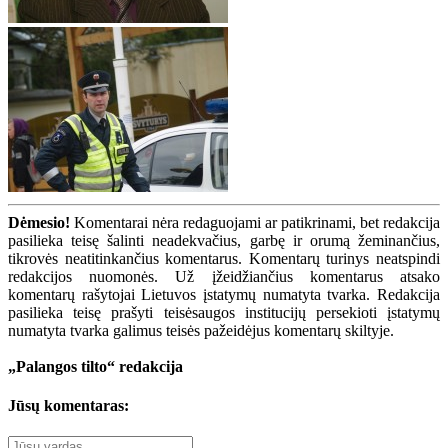
Dėmesio!
Komentarai nėra redaguojami ar patikrinami, bet redakcija
pasilieka teisę šalinti neadekvačius, garbę ir orumą žeminančius,
tikrovės neatitinkančius komentarus. Komentarų turinys neatspindi
redakcijos nuomonės. Už įžeidžiančius komentarus atsako
komentarų rašytojai Lietuvos įstatymų numatyta tvarka. Redakcija
pasilieka teisę prašyti teisėsaugos institucijų persekioti įstatymų
numatyta tvarka galimus teisės pažeidėjus komentarų skiltyje.
„Palangos tilto“ redakcija
Jūsų komentaras: