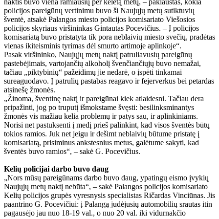
naktis buvo viena ramiausių per keletą metų, – paklaustas, kokia
policijos pareigūnų vertinimu buvo ši Naujųjų metų sutiktuvių
šventė, atsakė Palangos miesto policijos komisariato Viešosios
policijos skyriaus viršininkas Gintautas Pocevičius. – Į policijos
komisariatą buvo pristatyta tik pora neblaivių miesto svečių, pradėtas
vienas ikiteisminis tyrimas dėl smurto artimoje aplinkoje“.
Pasak viršininko, Naujųjų metų naktį patruliavusių pareigūnų
pastebėjimais, vartojančių alkoholį švenčiančiųjų buvo nemažai,
tačiau „piktybinių“ pažeidimų jie nedarė, o įspėti tinkamai
sureaguodavo. Į patrulių pastabas reagavo ir fejerverkus bei petardas
atsinešę žmonės.
„Žinoma, šventinę naktį ir pareigūnai kiek atlaidesni. Tačiau dera
pripažinti, jog po truputį išmokstame švęsti: besilinksminantys
žmonės vis mažiau kelia problemų ir patys sau, ir aplinkiniams.
Norisi net pastuksenti į medį prieš palinkint, kad visos šventės būtų
tokios ramios. Juk net jeigu ir dešimt neblaivių būtume pristatę į
komisariatą, prisiminus ankstesnius metus, galėtume sakyti, kad
šventės buvo ramios“, – sakė G. Pocevičius.
Kelių policijai darbo buvo daug
„Nors mūsų pareigūnams darbo buvo daug, ypatingų eismo įvykių
Naujųjų metų naktį nebūta“, – sakė Palangos policijos komisariato
Kelių policijos grupės vyresnysis specialistas Ričardas Vinciūnas. Jis
paantrino G. Pocevičiui: į Palangą judėjusių automobilių srautas itin
pagausėjo jau nuo 18-19 val., o nuo 20 val. iki vidurnakčio