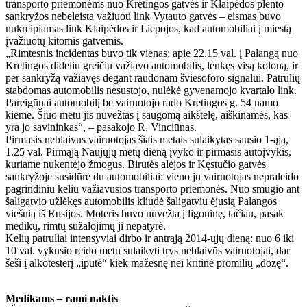
transporto priemonėms nuo Kretingos gatvės ir Klaipėdos plento
sankryžos nebeleista važiuoti link Vytauto gatvės – eismas buvo
nukreipiamas link Klaipėdos ir Liepojos, kad automobiliai į miestą
įvažiuotų kitomis gatvėmis.
„Rimtesnis incidentas buvo tik vienas: apie 22.15 val. į Palangą nuo
Kretingos dideliu greičiu važiavo automobilis, lenkęs visą koloną, ir
per sankryžą važiavęs degant raudonam šviesoforo signalui. Patrulių
stabdomas automobilis nesustojo, nulėkė gyvenamojo kvartalo link.
Pareigūnai automobilį be vairuotojo rado Kretingos g. 54 namo
kieme. Šiuo metu jis nuvežtas į saugomą aikštelę, aiškinamės, kas
yra jo savininkas“, – pasakojo R. Vinciūnas.
Pirmasis neblaivus vairuotojas šiais metais sulaikytas sausio 1-ąją,
1.25 val. Pirmąją Naujųjų metų dieną įvyko ir pirmasis autoįvykis,
kuriame nukentėjo žmogus. Birutės alėjos ir Kęstučio gatvės
sankryžoje susidūrė du automobiliai: vieno jų vairuotojas nepraleido
pagrindiniu keliu važiavusios transporto priemonės. Nuo smūgio ant
šaligatvio užlėkęs automobilis kliudė šaligatviu ėjusią Palangos
viešnią iš Rusijos. Moteris buvo nuvežta į ligoninę, tačiau, pasak
medikų, rimtų sužalojimų ji nepatyrė.
Kelių patruliai intensyviai dirbo ir antrąją 2014-ųjų dieną: nuo 6 iki
10 val. vykusio reido metu sulaikyti trys neblaivūs vairuotojai, dar
šeši į alkotesterį „įpūtė“ kiek mažesnę nei kritinė promilių „dozę“.
Medikams – rami naktis