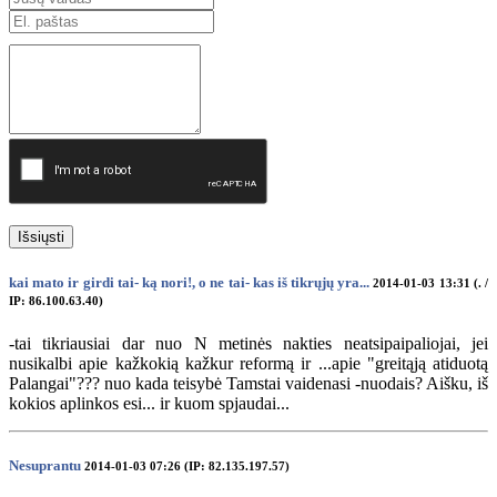
Išsiųsti
kai mato ir girdi tai- ką nori!, o ne tai- kas iš tikrųjų yra...
2014-01-03 13:31 (. /
IP: 86.100.63.40)
-tai tikriausiai dar nuo N metinės nakties neatsipaipaliojai, jei
nusikalbi apie kažkokią kažkur reformą ir ...apie "greitąją atiduotą
Palangai"??? nuo kada teisybė Tamstai vaidenasi -nuodais? Aišku, iš
kokios aplinkos esi... ir kuom spjaudai...
Nesuprantu
2014-01-03 07:26 (IP: 82.135.197.57)