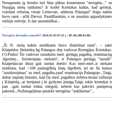
Nesuprantu ją bendro turi šitas piktas komentaras "neregėta..." su
Naujųjų metų sutikimu? Ir kodėl Kirstukas kaltas, kad greitoji,
vykdant reformą visoje Lietuvoje, atiduota Palangai? Jeigu naktis
buvo rami - ačiū Dievui. Pasidžiaukim, o ne nuodais spjaudykimės
viešoje erdvėje. Ir dar anonimiškai...
Neregėta kirstuko ramybė?
2014-01-03 07:11 (. / IP: 86.100.63.40)
„Ši N. metų naktis medikams buvo išskirtinai rami", – sakė
Klaipėdos Jūrininkų lig Palangos dep vadovas Remigijus Kirstukas.
(?)-Puiku! Šis vadovas sunaikino med. greitąją pagalbą, reanimaciją
,ligoninę... fizioterapija- niekinė!.. ir Palangos greitąją "nurašė"
Klaipėdai-tai tikrai gali ramiai ilsėtis! Kas mirė-mirė..ir niekam
neidomu, kad ~100 palangiškių butų išgelbėti, jei ne šis baisus
"susidorojimas" su med. pagalba,ypač reanimacija Palangoje...Taigi,
dabar supratę žmonės, kad čia med. pagalbos nebėra-tiesiai važiuoja
į Klaipėdą...ar kreipiasi į kt gydymo įstaigą.Taigi, tokie kirstukai ir
pan .-gali ramiai toliau miegoti, nebent kas pakvies pampersą
pakeisti...Nužmogėjimas pasiekė neregėtas "aukštumas"...