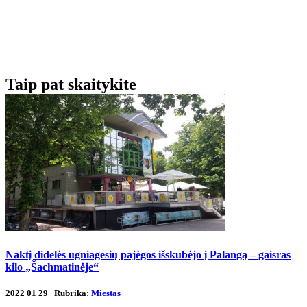
Taip pat skaitykite
Naktį didelės ugniagesių pajėgos išskubėjo į Palangą – gaisras
kilo „Šachmatinėje“
2022 01 29 | Rubrika:
Miestas