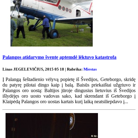
Palangos atidarymo šventę aptemdė lėktuvo katastrofa
Linas JEGELEVIČIUS, 2015 05 18 | Rubrika:
Miestas
Į Palangą šeštadienio vėlyvą popietę iš Švedijos, Geteborgo, skridę
du patyrę pilotai dingo kaip į balą. Baisūs priekaištai užgriuvo ir
Palangos oro uostą: Baltijos jūroje dingusius lietuvius iš Švedijos
išlydėjęs oro uosto vadovas sako, kad skrendant iš Geteborgo į
Klaipėdą Palangos oro uostas kartais kurį laiką neatsiliepdavo į...