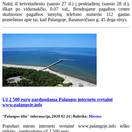
Naktį iš ketvirtadienio (sausio 27 d.) į penktadienį (sausio 28 d.),
iškart po vidurnakčio, 0.07 val., Bendrajame pagalbos centre
skubiosios pagalbos tarnybų telefono numeriu 112 gautas
pranešimas apie tai, kad Palangoje, Basanavičiaus g. 45 dega rūsys.
Už 2 500 eurų parduodama Palangos interneto svetainė
www.palangoje.info
"Palangos tilto" informacija, 2020 02 24 | Rubrika:
Miestas
Populiari miesto interneto svetainė www.palangoje.info ieško
pirkėjo - parduodama už 2 500 eurų.