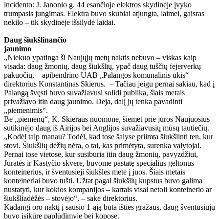
incidento: J. Janonio g. 44 esančioje elektros skydinėje įvyko
trumpasis jungimas. Elektra buvo skubiai atjungta, laimei, gaisras
nekilo – tik skydinėje išsilydė laidai.
Daug šiukšlinančio
jaunimo
„Niekuo ypatinga ši Naujųjų metų naktis nebuvo – viskas kaip
visada: daug žmonių, daug šiukšlių, ypač daug tuščių fejerverkų
pakuočių, – apibendrino UAB „Palangos komunalinis ūkis“
direktorius Konstantinas Skierus. – Tačiau jeigu pernai sakiau, kad į
Palangą švęsti buvo suvažiavusi solidi publika, šiais metais
privažiavo itin daug jaunimo. Deja, dalį jų tenka pavadinti
„piemenimis“.
Be „piemenų“, K. Skieraus nuomone, šiemet prie jūros Naujuosius
sutikinėjo daug iš Airijos bei Anglijos suvažiavusių mūsų tautiečių.
„Kodėl taip manau? Todėl, kad tose šalyse priimta šiukšlinti ten, kur
stovi. Šiukšlių dėžių nėra, o tai, kas primėtyta, surenka valytojai.
Pernai tose vietose, kur susiburia itin daug žmonių, pavyzdžiui,
Jūratės ir Kastyčio skvere, buvome pastatę specialius geltonus
konteinerius, ir šventusieji šiukšles metė į juos. Šiais metais
konteineriai buvo tušti. Užtat pagal šiukšlių kupstus buvo galima
nustatyti, kur kokios kompanijos – kartais visai netoli konteinerio ar
šiukšliadėžės – stovėjo“, – sakė direktorius.
Kadangi oro naktį į sausio 1-ąją būta išties gražaus, daug šventusiųjų
buvo įsikūrę paplūdimyje bei kopose.