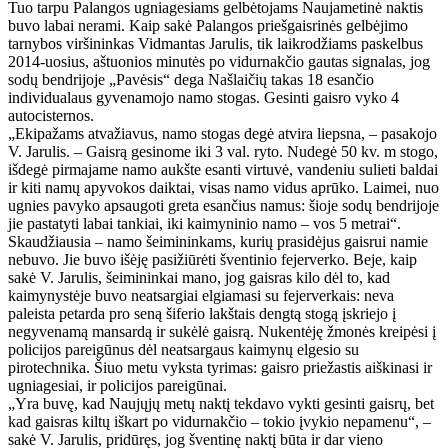
Tuo tarpu Palangos ugniagesiams gelbėtojams Naujametinė naktis
buvo labai nerami. Kaip sakė Palangos priešgaisrinės gelbėjimo
tarnybos viršininkas Vidmantas Jarulis, tik laikrodžiams paskelbus
2014-uosius, aštuonios minutės po vidurnakčio gautas signalas, jog
sodų bendrijoje „Pavėsis“ dega Našlaičių takas 18 esančio
individualaus gyvenamojo namo stogas. Gesinti gaisro vyko 4
autocisternos.
„Ekipažams atvažiavus, namo stogas degė atvira liepsna, – pasakojo
V. Jarulis. – Gaisrą gesinome iki 3 val. ryto. Nudegė 50 kv. m stogo,
išdegė pirmajame namo aukšte esanti virtuvė, vandeniu sulieti baldai
ir kiti namų apyvokos daiktai, visas namo vidus aprūko. Laimei, nuo
ugnies pavyko apsaugoti greta esančius namus: šioje sodų bendrijoje
jie pastatyti labai tankiai, iki kaimyninio namo – vos 5 metrai“.
Skaudžiausia – namo šeimininkams, kurių prasidėjus gaisrui namie
nebuvo. Jie buvo išėję pasižiūrėti šventinio fejerverko. Beje, kaip
sakė V. Jarulis, šeimininkai mano, jog gaisras kilo dėl to, kad
kaimynystėje buvo neatsargiai elgiamasi su fejerverkais: neva
paleista petarda pro seną šiferio lakštais dengtą stogą įskriejo į
negyvenamą mansardą ir sukėlė gaisrą. Nukentėję žmonės kreipėsi į
policijos pareigūnus dėl neatsargaus kaimynų elgesio su
pirotechnika. Šiuo metu vyksta tyrimas: gaisro priežastis aiškinasi ir
ugniagesiai, ir policijos pareigūnai.
„Yra buvę, kad Naujųjų metų naktį tekdavo vykti gesinti gaisrų, bet
kad gaisras kiltų iškart po vidurnakčio – tokio įvykio nepamenu“, –
sakė V. Jarulis, pridūręs, jog šventinę naktį būta ir dar vieno