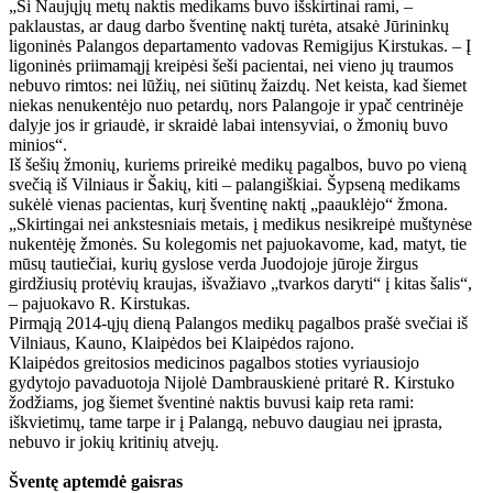
„Ši Naujųjų metų naktis medikams buvo išskirtinai rami, –
paklaustas, ar daug darbo šventinę naktį turėta, atsakė Jūrininkų
ligoninės Palangos departamento vadovas Remigijus Kirstukas. – Į
ligoninės priimamąjį kreipėsi šeši pacientai, nei vieno jų traumos
nebuvo rimtos: nei lūžių, nei siūtinų žaizdų. Net keista, kad šiemet
niekas nenukentėjo nuo petardų, nors Palangoje ir ypač centrinėje
dalyje jos ir griaudė, ir skraidė labai intensyviai, o žmonių buvo
minios“.
Iš šešių žmonių, kuriems prireikė medikų pagalbos, buvo po vieną
svečią iš Vilniaus ir Šakių, kiti – palangiškiai. Šypseną medikams
sukėlė vienas pacientas, kurį šventinę naktį „paauklėjo“ žmona.
„Skirtingai nei ankstesniais metais, į medikus nesikreipė muštynėse
nukentėję žmonės. Su kolegomis net pajuokavome, kad, matyt, tie
mūsų tautiečiai, kurių gyslose verda Juodojoje jūroje žirgus
girdžiusių protėvių kraujas, išvažiavo „tvarkos daryti“ į kitas šalis“,
– pajuokavo R. Kirstukas.
Pirmąją 2014-ųjų dieną Palangos medikų pagalbos prašė svečiai iš
Vilniaus, Kauno, Klaipėdos bei Klaipėdos rajono.
Klaipėdos greitosios medicinos pagalbos stoties vyriausiojo
gydytojo pavaduotoja Nijolė Dambrauskienė pritarė R. Kirstuko
žodžiams, jog šiemet šventinė naktis buvusi kaip reta rami:
iškvietimų, tame tarpe ir į Palangą, nebuvo daugiau nei įprasta,
nebuvo ir jokių kritinių atvejų.
Šventę aptemdė gaisras