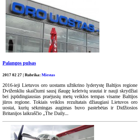
Palangos pulsas
2017 02 27 | Rubrika:
Miestas
2016-ieji Lietuvos oro uostams užtikrino lyderystę Baltijos regione
Dviženkliu skaičiumi sausį išaugę keleivių srautai ir nauji skrydžiai
bei įspūdingiausias praėjusių metų veiklos tempas visame Baltijos
jūros regione. Tokiais veiklos rezultatais džiaugiasi Lietuvos oro
uostai, kurių sėkmingas augimas buvo pastebėtas ir Didžiosios
Britanijos laikraščio „The Daily...