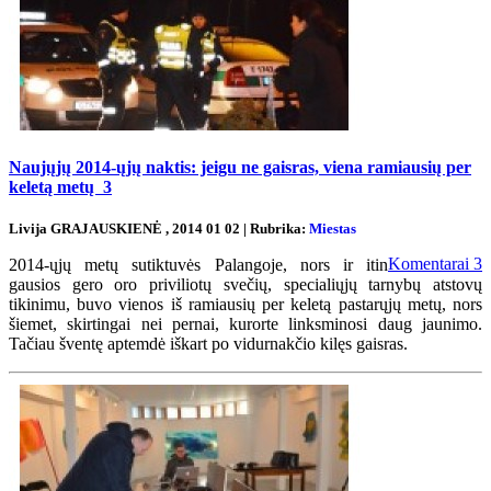
Naujųjų 2014-ųjų naktis: jeigu ne gaisras, viena ramiausių per
keletą metų
3
Livija GRAJAUSKIENĖ , 2014 01 02 | Rubrika:
Miestas
Komentarai
3
2014-ųjų metų sutiktuvės Palangoje, nors ir itin
gausios gero oro priviliotų svečių, specialiųjų tarnybų atstovų
tikinimu, buvo vienos iš ramiausių per keletą pastarųjų metų, nors
šiemet, skirtingai nei pernai, kurorte linksminosi daug jaunimo.
Tačiau šventę aptemdė iškart po vidurnakčio kilęs gaisras.