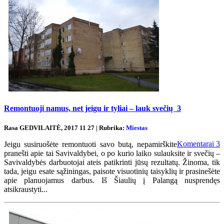
Remontuoji namus, net jeigu ir tyliai – lauk svečių
3
Rasa GEDVILAITĖ, 2017 11 27 | Rubrika:
Miestas
Komentarai
3
Jeigu susiruošėte remontuoti savo butą, nepamirškite
pranešti apie tai Savivaldybei, o po kurio laiko sulauksite ir svečių –
Savivaldybės darbuotojai ateis patikrinti jūsų rezultatų. Žinoma, tik
tada, jeigu esate sąžiningas, paisote visuotinių taisyklių ir prasinešėte
apie planuojamus darbus. Iš Šiaulių į Palangą nusprendęs
atsikraustyti...