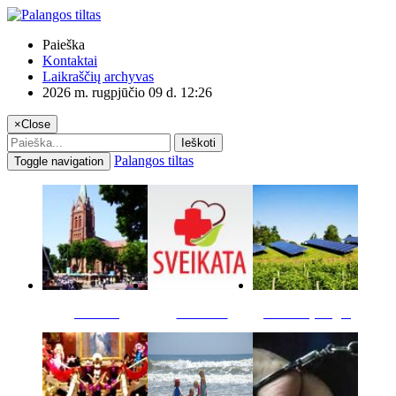
Paieška
Kontaktai
Laikraščių archyvas
2026 m. rugpjūčio 09 d. 12:26
×
Close
Ieškoti
Palangos tiltas
Toggle navigation
Miestas
Sveikata
Verslas pinigai