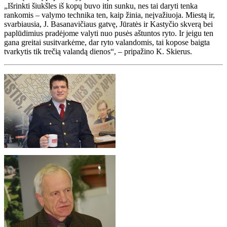
„Išrinkti šiukšles iš kopų buvo itin sunku, nes tai daryti tenka
rankomis – valymo technika ten, kaip žinia, neįvažiuoja. Miestą ir,
svarbiausia, J. Basanavičiaus gatvę, Jūratės ir Kastyčio skverą bei
paplūdimius pradėjome valyti nuo pusės aštuntos ryto. Ir jeigu ten
gana greitai susitvarkėme, dar ryto valandomis, tai kopose baigta
tvarkytis tik trečią valandą dienos“, – pripažino K. Skierus.