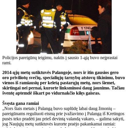
Policijos pareigūnų teigimu, naktis į sausio 1-ąją buvo neįprastai
rami.
2014-ųjų metų sutiktuvės Palangoje, nors ir itin gausios gero
oro priviliotų svečių, specialiųjų tarnybų atstovų tikinimu, buvo
vienos iš ramiausių per keletą pastarųjų metų, nors šiemet,
skirtingai nei pernai, kurorte linksminosi daug jaunimo. Tačiau
šventę aptemdė iškart po vidurnakčio kilęs gaisras.
Švęsta gana ramiai
„Nors šiais metais į Palangą buvo suplūdę labai daug žmonių –
pareigūnams reguliuoti eismą prie įvažiavimo į Palangą iš Kretingos
pusės teko pradėti jau prieš devintą valandą vakaro, – galima sakyti,
jog Naujųjų metų sutiktuvės kurorte praėjo pakankamai ramiai: