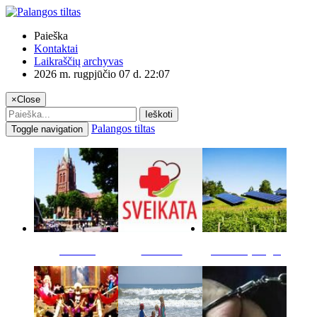
Paieška
Kontaktai
Laikraščių archyvas
2026 m. rugpjūčio 07 d. 22:07
×
Close
Ieškoti
Palangos tiltas
Toggle navigation
Miestas
Sveikata
Verslas pinigai