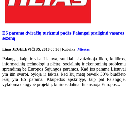
ES parama dviračių turizmui padės Palangai prailginti vasaros
sezoną
Linas JEGELEVIČIUS, 2010 06 30 | Rubrika:
Miestas
Palanga, kaip ir visa Lietuva, sunkiai įsivaizduoja ūkio, kultūros,
informacinių technologijų plėtrą, socialinių ir ekonominių problemų
sprendimą be Europos Sąjungos paramos. Kad jos parama Lietuvai
yra itin svarbi, byloja ir faktas, kad šių metų beveik 30% biudžeto
lėšų yra ES parama. Klaipėdos apskrityje, taip pat Palangoje,
vykdoma daugybė projektų, kuriuos dalinai finansuoja Europos...
Renginių kalendorius