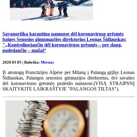
Savanorišką karantiną namuose dėl koronaviruso grėsmės
baigęs Senosios gimnmazijos direktorius Leonas Šidlauskas:
"„Kontroliuojančių dėl koronaviruso grėsmės – per daug,
padedančių – mažai“
2020 03 05 | Rubrika:
Miestas
Iš atostogų Prancūzijos Alpėse per Milaną į Palangą grįžęs Leonas
Šidlauskas, Palangos senosios gimnazijos direktorius, dvi savaites
dėl koronaviruso grėsmės praleido namuose.(VISĄ STRAIPSNĮ
SKAITYKITE LAIKRAŠTYJE "PALANGOS TILTAS").