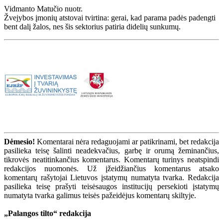
Vidmanto Matučio nuotr.
Žvejybos įmonių atstovai tvirtina: gerai, kad parama padės padengti
bent dalį žalos, nes šis sektorius patiria didelių sunkumų.
Dėmesio!
Komentarai nėra redaguojami ar patikrinami, bet redakcija
pasilieka teisę šalinti neadekvačius, garbę ir orumą žeminančius,
tikrovės neatitinkančius komentarus. Komentarų turinys neatspindi
redakcijos nuomonės. Už įžeidžiančius komentarus atsako
komentarų rašytojai Lietuvos įstatymų numatyta tvarka. Redakcija
pasilieka teisę prašyti teisėsaugos institucijų persekioti įstatymų
numatyta tvarka galimus teisės pažeidėjus komentarų skiltyje.
„Palangos tilto“ redakcija