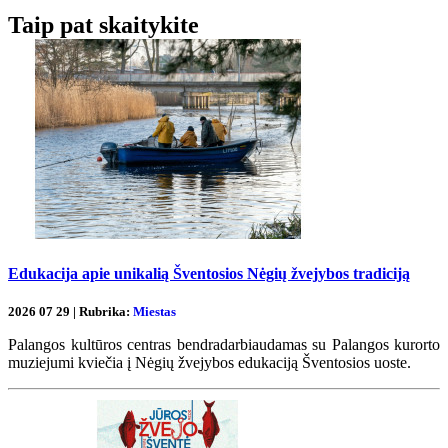
Taip pat skaitykite
Edukacija apie unikalią Šventosios Nėgių žvejybos tradiciją
2026 07 29 | Rubrika:
Miestas
Palangos kultūros centras bendradarbiaudamas su Palangos kurorto
muziejumi kviečia į Nėgių žvejybos edukaciją Šventosios uoste.