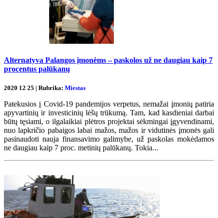
Alternatyva Palangos įmonėms – paskolos už ne daugiau kaip 7
procentus palūkanų
2020 12 25 | Rubrika:
Miestas
Patekusios į Covid-19 pandemijos verpetus, nemažai įmonių patiria
apyvartinių ir investicinių lėšų trūkumą. Tam, kad kasdieniai darbai
būtų tęsiami, o ilgalaikiai plėtros projektai sėkmingai įgyvendinami,
nuo lapkričio pabaigos labai mažos, mažos ir vidutinės įmonės gali
pasinaudoti nauja finansavimo galimybe, už paskolas mokėdamos
ne daugiau kaip 7 proc. metinių palūkanų. Tokia...