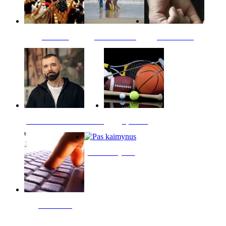
Kultūra
Jūros vaikai
Kriminalai
PT redaktoriaus skiltis
Sportas
Pas kaimynus
Skelbimai