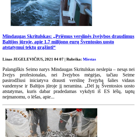
Mindaugas Skritulskas: „Priėmus verslinės žvejybos draudimus
Baltijos jūroje, apie 1.7 milijono eurų Šventosios uosto
atstatymui tektų grąžinti“
Linas JEGELEVIČIUS, 2021 04 07 | Rubrika:
Miestas
Palangiškis Seimo narys Mindaugas Skritulskas neslepia – nesąs nei
žvejys profesionalas, nei žvejybos mėgėjas, tačiau Seime
pasirodžiusi iniciatyva drausti verslinę žvejybą šalies vidaus
vandenyse ir Baltijos jūroje jį neramina. „Dėl jų Šventosios uosto
atstatymas, kuris dabar pradedamas vykdyti iš ES lėšų, taptų
neįmanomu, o lėšas, apie...