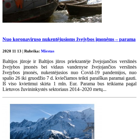
Nuo koronaviruso nukentėjusioms žvejybos įmonėms – parama
2020 11 13 | Rubrika:
Miestas
Baltijos jūroje ir Baltijos jūros priekrantėje žvejojančios verslinės
žvejybos įmonės bei vidaus vandenyse žvejojančios verslinės
žvejybos įmonės, nukentėjusios nuo Covid-19 pandemijos, nuo
spalio 26 iki gruodžio 7 d. kviečiamos teikti paraiškas paramai gauti.
Iš viso kvietimui skirta 1 mln. Eur. Parama bus teikiama pagal
Lietuvos žuvininkystės sektoriaus 2014–2020 metų...