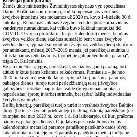
Kriterijai gauti paramą
Žemės ūkio ministerijos Žuvininkystės skyriaus vyr. specialistas
Darius Krištonaitis informuoja, kad kompensacijos verslinės
žvejybos įmonėms bus mokamos už 2020 m. kovo 1–birželio 30 d.
laikotarpį. Remiamas laikinas žvejybos veiklos jūroje arba vidaus
vandenyse nutraukimas, kai veikla buvo laikinai nutraukta dėl
COVID-19 viruso protrūkio. „Jei per kalendorinį mėnesį bendras
žvejybos veiklos dienų skaičius sumažėjo bent viena žvejybos
veiklos diena, lyginant su vidutiniu žvejybos veiklos dienų skaičiumi
per atitinkamą mėnesį 2017–2019 metais, jei pareiškėjai atitinka ir
kitus keliamus reikalavimus, tuomet jie gali pretenduoti į paramą“, –
teigia D. Krištonaitis.
Be jau minėtos sąlygos, pareiškėjai, siekiantys gauti paramą, turi
atitikti ir kitus jiems keliamus reikalavimus. Pirmiausia – jie nuo
2020 m. kovo mėnesio iki laikotarpio, už kurį prašoma paramos,
pabaigos dienos, turėjo turėti perleidžiamąją teisę į žvejybos
galimybes ir teisėtais pagrindais valdė (turėjo nepanaudotas ir
neperleistas) šprotų ir (arba) strimelių bei (arba) lašišų individualias
žvejybos galimybes.
Be šių kriterijų, pareiškėjai turėjo turėti ir verslinės žvejybos Baltijos
jūroje (be teisės žvejoti priekrantėje) leidimą, išduotą pareiškėjui (ne
trumpiau nei nuo 2020 m. kovo 1 d. iki laikotarpio, už kurį prašoma
paramos, pabaigos dienos). O jų laivas per paskutinius dvejus
kalendorinius metus iki paramos paraiškos pateikimo datos (dveji
kalendoriniai metai, ėję prieš paraiškos pateikimo metus) turėjo ne