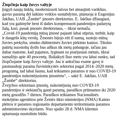
Žiopčioja kaip žuvys valtyje
Įsigyti naujų tinklų, modernizuoti laivus bei atnaujinti variklius,
gavus paramą dėl laikino veiklos sustabdymo, planuoja ir Eugenijus
Jakštas, UAB „Žambė“ įmonės direktorius. E. Jakštas džiaugiasi,
kad yra galimybė bent iš dalies kompensuoti pandemijos padarytą
žalą, kuri, pasak įmonės direktoriaus, – tikrai nemaža.
„Covid-19 pandemiją mūsų įmonė pajautė labai stipriai, turbūt, kaip
ir daugelis kitų verslų. Žmonės bijojo eiti iš namų, sustojo mūsų
žuvies prekyba, smuko didmeninės žuvies pirkimo kainos. Tikslus
patirtų nuostolių dydis bus aiškus tik metų pabaigoje, tačiau jau
dabar matome, kad pajamos, lyginant su praėjusiais metais, tikrai
sumažėjo apie 40 procentų. Išsilaikyti šiuo metu yra labai sunku, tad
žiopčiojame kaip žuvys valtyje. Jau ir anksčiau esame gavę ir
pasinaudoję parama žuvininkystės sektoriui pagal 2014–2020 metų
programą, tad labai šaunu, kad teikiamos paramos ir nuo COVID-19
pandemijos nukentėjusioms įmonėms“, – sakė E. Jakštas, UAB
„Žambė“ direktorius.
Žvejybos sektoriaus įmonių, nukentėjusių nuo COVID-19
pandemijos ir siekiančių gauti paramą, paraiškos priimamos iki 2020
metų gruodžio 7 dienos. Paraiškos teikiamos Nacionalinės
mokėjimo agentūros prie Žemės ūkio ministerijos (NMA) Kaimo
plėtros ir paramos regionams departamento teritoriniams paramos
administravimo skyriams. Nuo spalio 28 d. NMA klientus
aptarnauja nuotoliniu būdu.