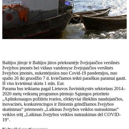
Baltijos jūroje ir Baltijos jūros priekrantėje žvejojančios verslinės
žvejybos įmonės bei vidaus vandenyse žvejojančios verslinės
žvejybos įmonės, nukentėjusios nuo Covid-19 pandemijos, nuo
spalio 26 iki gruodžio 7 d. kviečiamos teikti paraiškas paramai gauti.
Iš viso kvietimui skirta 1 mln. Eur.
Parama bus teikiama pagal Lietuvos žuvininkystės sektoriaus 2014–
2020 metų veiksmų programos pirmojo Sąjungos prioriteto
„Aplinkosaugos požiūriu tvarios, efektyviai išteklius naudojančios,
inovacinės, konkurencingos ir žiniomis grindžiamos žvejybos
skatinimas“ priemonės „Laikinas žvejybos veiklos nutraukimas“
veiklos sritį „Laikinas žvejybos veiklos nutraukimas dėl COVID-
19“.