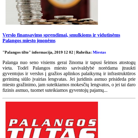
Verslo finansavimo sprendimai, smulkioms ir vidutinėms
Palangos miesto įmonėms
"Palangos tilto" informacija, 2019 12 02 | Rubrika:
Miestas
Palanga nuo seno visiems gerai žinoma ir tapusi šeimos atostogų
vieta. Todėl Palangos miesto savivaldybė norėdama įtraukti
gyventojus ir verslus į gražios aplinkos palaikymą ir infrastruktūros
gerinimą siūlo įvairias lengvatas. Jei juridinis asmuo prisideda prie
miesto gražinimo, jam suteikiamos mokesčių lengvatos, o jei tai daro
fizinis asmuo, tuomet suteikiamos gyventojų pajamų...