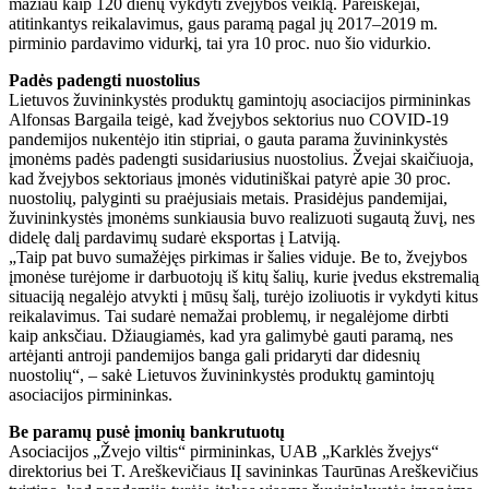
mažiau kaip 120 dienų vykdyti žvejybos veiklą. Pareiškėjai,
atitinkantys reikalavimus, gaus paramą pagal jų 2017–2019 m.
pirminio pardavimo vidurkį, tai yra 10 proc. nuo šio vidurkio.
Padės padengti nuostolius
Lietuvos žuvininkystės produktų gamintojų asociacijos pirmininkas
Alfonsas Bargaila teigė, kad žvejybos sektorius nuo COVID-19
pandemijos nukentėjo itin stipriai, o gauta parama žuvininkystės
įmonėms padės padengti susidariusius nuostolius. Žvejai skaičiuoja,
kad žvejybos sektoriaus įmonės vidutiniškai patyrė apie 30 proc.
nuostolių, palyginti su praėjusiais metais. Prasidėjus pandemijai,
žuvininkystės įmonėms sunkiausia buvo realizuoti sugautą žuvį, nes
didelę dalį pardavimų sudarė eksportas į Latviją.
„Taip pat buvo sumažėjęs pirkimas ir šalies viduje. Be to, žvejybos
įmonėse turėjome ir darbuotojų iš kitų šalių, kurie įvedus ekstremalią
situaciją negalėjo atvykti į mūsų šalį, turėjo izoliuotis ir vykdyti kitus
reikalavimus. Tai sudarė nemažai problemų, ir negalėjome dirbti
kaip anksčiau. Džiaugiamės, kad yra galimybė gauti paramą, nes
artėjanti antroji pandemijos banga gali pridaryti dar didesnių
nuostolių“, – sakė Lietuvos žuvininkystės produktų gamintojų
asociacijos pirmininkas.
Be paramų pusė įmonių bankrutuotų
Asociacijos „Žvejo viltis“ pirmininkas, UAB „Karklės žvejys“
direktorius bei T. Areškevičiaus IĮ savininkas Taurūnas Areškevičius