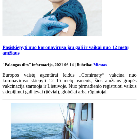
Pasiskiepyti nuo koronaviruso jau gali ir vaikai nuo 12 metų
amžiaus
"Palangos tilto" informacija, 2021 06 14 | Rubrika:
Miestas
Europos vaistų agentūrai leidus „Comirnaty“ vakcina nuo
koronaviruso skiepyti 12–15 metų asmenis, šios amžiaus grupės
vakcinacija startuoja ir Lietuvoje. Nuo pirmadienio registruoti vaikus
skiepijimui gali tėvai (įtėviai), globėjai arba rūpintojai.