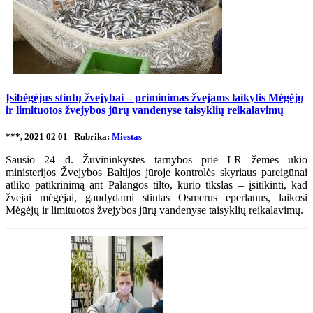
Įsibėgėjus stintų žvejybai – priminimas žvejams laikytis Mėgėjų
ir limituotos žvejybos jūrų vandenyse taisyklių reikalavimų
***, 2021 02 01 | Rubrika:
Miestas
Sausio 24 d. Žuvininkystės tarnybos prie LR žemės ūkio
ministerijos Žvejybos Baltijos jūroje kontrolės skyriaus pareigūnai
atliko patikrinimą ant Palangos tilto, kurio tikslas – įsitikinti, kad
žvejai mėgėjai, gaudydami stintas Osmerus eperlanus, laikosi
Mėgėjų ir limituotos žvejybos jūrų vandenyse taisyklių reikalavimų.