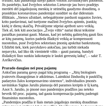
tvirtino, kad pandemija turėjo įtakos visoms žuvininkystės įmonėms.
Jis pastebėjo, kad žvejybos sektorius Lietuvoje jau buvo pradėjęs
merdėti dėl įsigaliojusių menkių ir strimėlių gaudymo draudimų, o
prasidėjus koronaviruso pandemijai susidūrė su dar didesniais
iššūkiais. „Sienos užsidarė, nebegalėjome parduoti sugautos žuvies,
krito pardavimai, tad turėjome mažinti žvejybos apimtis, įrankių
kiekį ir dienų skaičių. Privalėjome stipriai apriboti savo veiklą.
Tiek aš, tiek kiti asociacijos „Žvejo viltis“ nariai tikrai teiksime
paraiškas paramai gauti. Manau, kad jei nebūtų galimybių gauti šios
ar kitų paramų, kurios padeda išlaikyti veiklą ar kompensuoti
nuostolius, pusė žvejybos sektoriaus įmonių apskritai bankrutuotų.
Uždirbti tiek, kiek pavykdavo anksčiau, jau turbūt niekada
nepavyks, tad liko tik vienintelė viltis – gauti paramą, bandyti
išsilaikyti šiuo sunkiu laikotarpiu ir laukti geresnių laikų“, – sakė T.
Areškevičius.
Prarado daugiau nei pusę pajamų
Anksčiau paramą gavęs pagal kitą programą – „Jūrų biologinės
įvairovės išsaugojimas ir atkūrimas. Laimikiui žinduolių ir paukščių
padarytos žalos kompensavimo sistemos“, individualios įmonės
savininkas Sigitas Jarulis planuoja dėl paramos kreiptis ir šį kartą.
Anot S. Jarulio, jo įmonė nuo pandemijos pradžios jau neteko
beveik 60 proc. pajamų, tad gauta kompensacija padėtų padengti
finansinius nuostolius.
„Pandemijos pradžia ir šiais metais įsigaliojęs menkių draudimas