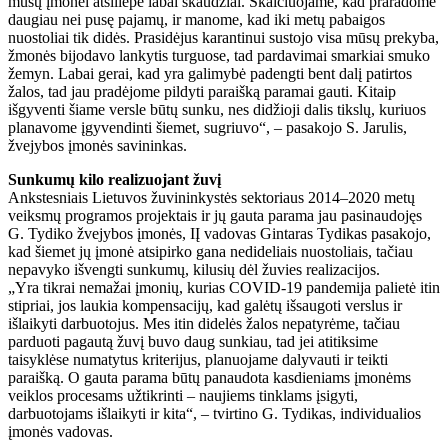
mūsų įmonei atsiliepė labai skaudžiai. Skaičiuojame, kad praradome
daugiau nei pusę pajamų, ir manome, kad iki metų pabaigos
nuostoliai tik didės. Prasidėjus karantinui sustojo visa mūsų prekyba,
žmonės bijodavo lankytis turguose, tad pardavimai smarkiai smuko
žemyn. Labai gerai, kad yra galimybė padengti bent dalį patirtos
žalos, tad jau pradėjome pildyti paraišką paramai gauti. Kitaip
išgyventi šiame versle būtų sunku, nes didžioji dalis tikslų, kuriuos
planavome įgyvendinti šiemet, sugriuvo“, – pasakojo S. Jarulis,
žvejybos įmonės savininkas.
Sunkumų kilo realizuojant žuvį
Ankstesniais Lietuvos žuvininkystės sektoriaus 2014–2020 metų
veiksmų programos projektais ir jų gauta parama jau pasinaudojęs
G. Tydiko žvejybos įmonės, IĮ vadovas Gintaras Tydikas pasakojo,
kad šiemet jų įmonė atsipirko gana nedideliais nuostoliais, tačiau
nepavyko išvengti sunkumų, kilusių dėl žuvies realizacijos.
„Yra tikrai nemažai įmonių, kurias COVID-19 pandemija palietė itin
stipriai, jos laukia kompensacijų, kad galėtų išsaugoti verslus ir
išlaikyti darbuotojus. Mes itin didelės žalos nepatyrėme, tačiau
parduoti pagautą žuvį buvo daug sunkiau, tad jei atitiksime
taisyklėse numatytus kriterijus, planuojame dalyvauti ir teikti
paraišką. O gauta parama būtų panaudota kasdieniams įmonėms
veiklos procesams užtikrinti – naujiems tinklams įsigyti,
darbuotojams išlaikyti ir kita“, – tvirtino G. Tydikas, individualios
įmonės vadovas.