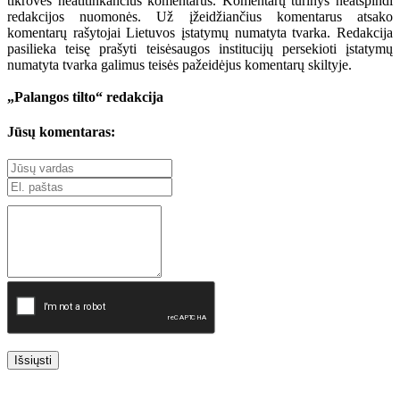
tikrovės neatitinkančius komentarus. Komentarų turinys neatspindi
redakcijos nuomonės. Už įžeidžiančius komentarus atsako
komentarų rašytojai Lietuvos įstatymų numatyta tvarka. Redakcija
pasilieka teisę prašyti teisėsaugos institucijų persekioti įstatymų
numatyta tvarka galimus teisės pažeidėjus komentarų skiltyje.
„Palangos tilto“ redakcija
Jūsų komentaras:
Išsiųsti