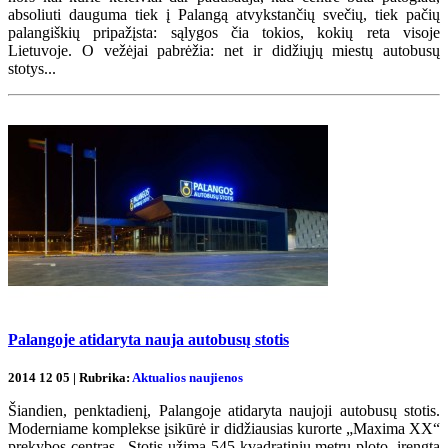
absoliuti dauguma tiek į Palangą atvykstančių svečių, tiek pačių
palangiškių pripažįsta: sąlygos čia tokios, kokių reta visoje
Lietuvoje. O vežėjai pabrėžia: net ir didžiųjų miestų autobusų
stotys...
Palangoje atidaryta nauja autobusų stotis
2014 12 05 | Rubrika:
Aktualios naujienos
Šiandien, penktadienį, Palangoje atidaryta naujoji autobusų stotis.
Moderniame komplekse įsikūrė ir didžiausias kurorte „Maxima XX“
prekybos centras. Stotis užima 545 kvadratinių metrų ploto, įrengta