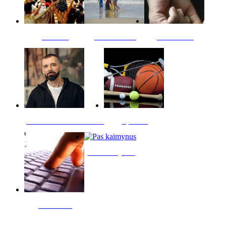
Kultūra
Jūros vaikai
Kriminalai
PT redaktoriaus skiltis
Sportas
Pas kaimynus
Skelbimai