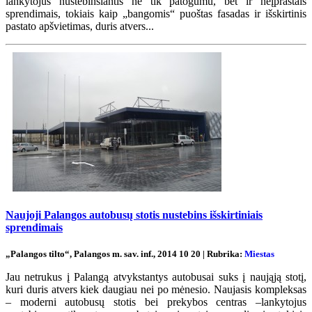
lankytojus nustebinsiantis ne tik patogumu, bet ir neįprastais
sprendimais, tokiais kaip „bangomis“ puoštas fasadas ir išskirtinis
pastato apšvietimas, duris atvers...
Naujoji Palangos autobusų stotis nustebins išskirtiniais
sprendimais
„Palangos tilto“, Palangos m. sav. inf., 2014 10 20 | Rubrika:
Miestas
Jau netrukus į Palangą atvykstantys autobusai suks į naująją stotį,
kuri duris atvers kiek daugiau nei po mėnesio. Naujasis kompleksas
– moderni autobusų stotis bei prekybos centras –lankytojus