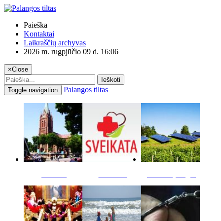
Paieška
Kontaktai
Laikraščių archyvas
2026 m. rugpjūčio 09 d. 16:06
×
Close
Ieškoti
Palangos tiltas
Toggle navigation
Miestas
Sveikata
Verslas pinigai