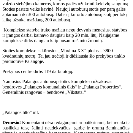
vaizdo stebėjimo kameros, kurios padės užtikrinti keleivių saugumą.
Stoties pastate veiks kavinė. Naujoji autobusų stotis per parą galės
aptarnauti iki 300 autobusų. Dabar į kurorto autobusų stotį per tokį
laiką užsuka maždaug 200 autobusų.
Komplekso statyba truko mažiau negu devynis mėnesius, statybos
ir įrangos darbai kainavo daugiau kaip 20 mln. litų. Naujajame
komplekse dirbs daugiau kaip pusantro šimto žmonių.
Stoties komplekse įsikūrusios „Maxima XX“ plotas – 3800
kvadratinių metrų. Tai jau trečioji ir didžiausia šio prekybos tinklo
parduotuvė Palangoje.
Prekybos centre dirbs 119 darbuotojų.
Naujosios Palangos autobusų stoties komplekso užsakovas –
bendrovės „Palangos komunalinis ūkis“ ir „Palanga Properties“.
Generalinis rangovas – bendrovė „Vikstata.“
„Palangos tilto“ inf.
Dėmesio!
Komentarai nėra redaguojami ar patikrinami, bet redakcija
pasilieka teisę šalinti neadekvačius, garbę ir orumą žeminančius,