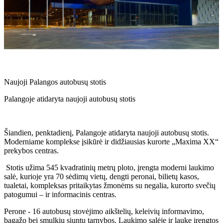
Naujoji Palangos autobusų stotis
Palangoje atidaryta naujoji autobusų stotis
Šiandien, penktadienį, Palangoje atidaryta naujoji autobusų stotis.
Moderniame komplekse įsikūrė ir didžiausias kurorte „Maxima XX“
prekybos centras.
Stotis užima 545 kvadratinių metrų ploto, įrengta moderni laukimo
salė, kurioje yra 70 sėdimų vietų, dengti peronai, bilietų kasos,
tualetai, kompleksas pritaikytas žmonėms su negalia, kurorto svečių
patogumui – ir informacinis centras.
Perone - 16 autobusų stovėjimo aikštelių, keleivių informavimo,
bagažo bei smulkių siuntų tarnybos. Laukimo salėje ir lauke įrengtos