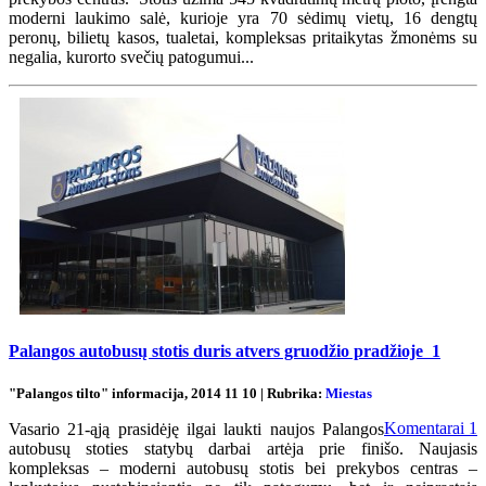
moderni laukimo salė, kurioje yra 70 sėdimų vietų, 16 dengtų
peronų, bilietų kasos, tualetai, kompleksas pritaikytas žmonėms su
negalia, kurorto svečių patogumui...
Palangos autobusų stotis duris atvers gruodžio pradžioje
1
"Palangos tilto" informacija, 2014 11 10 | Rubrika:
Miestas
Komentarai
1
Vasario 21-ąją prasidėję ilgai laukti naujos Palangos
autobusų stoties statybų darbai artėja prie finišo. Naujasis
kompleksas – moderni autobusų stotis bei prekybos centras –