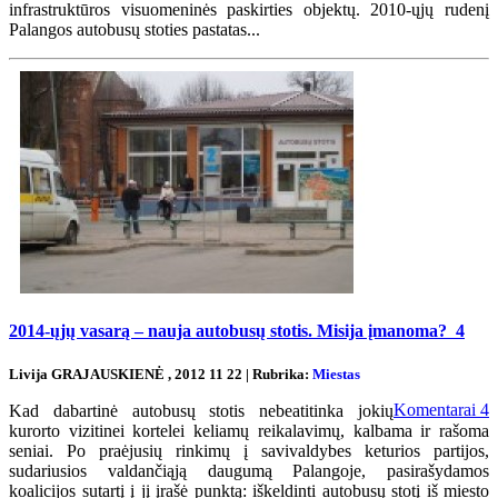
infrastruktūros visuomeninės paskirties objektų. 2010-ųjų rudenį
Palangos autobusų stoties pastatas...
2014-ųjų vasarą – nauja autobusų stotis. Misija įmanoma?
4
Livija GRAJAUSKIENĖ , 2012 11 22 | Rubrika:
Miestas
Komentarai
4
Kad dabartinė autobusų stotis nebeatitinka jokių
kurorto vizitinei kortelei keliamų reikalavimų, kalbama ir rašoma
seniai. Po praėjusių rinkimų į savivaldybes keturios partijos,
sudariusios valdančiąją daugumą Palangoje, pasirašydamos
koalicijos sutartį į jį įrašė punktą: iškeldinti autobusų stotį iš miesto