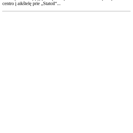
centro į aikštelę prie „Statoil“...
Renginių kalendorius