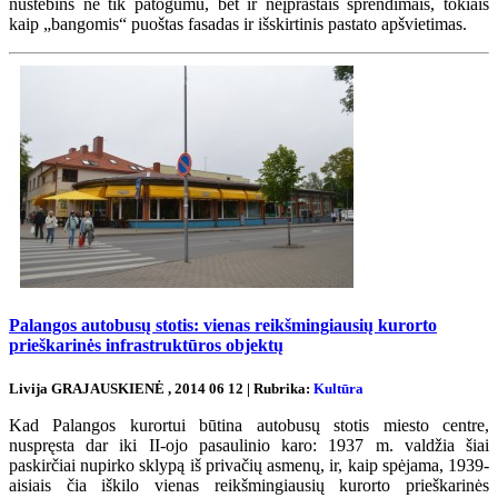
nustebins ne tik patogumu, bet ir neįprastais sprendimais, tokiais
kaip „bangomis“ puoštas fasadas ir išskirtinis pastato apšvietimas.
Palangos autobusų stotis: vienas reikšmingiausių kurorto
prieškarinės infrastruktūros objektų
Livija GRAJAUSKIENĖ , 2014 06 12 | Rubrika:
Kultūra
Kad Palangos kurortui būtina autobusų stotis miesto centre,
nuspręsta dar iki II-ojo pasaulinio karo: 1937 m. valdžia šiai
paskirčiai nupirko sklypą iš privačių asmenų, ir, kaip spėjama, 1939-
aisiais čia iškilo vienas reikšmingiausių kurorto prieškarinės