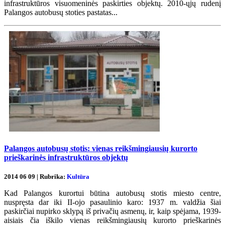
infrastruktūros visuomeninės paskirties objektų. 2010-ųjų rudenį
Palangos autobusų stoties pastatas...
Palangos autobusų stotis: vienas reikšmingiausių kurorto
prieškarinės infrastruktūros objektų
2014 06 09 | Rubrika:
Kultūra
Kad Palangos kurortui būtina autobusų stotis miesto centre,
nuspręsta dar iki II-ojo pasaulinio karo: 1937 m. valdžia šiai
paskirčiai nupirko sklypą iš privačių asmenų, ir, kaip spėjama, 1939-
aisiais čia iškilo vienas reikšmingiausių kurorto prieškarinės