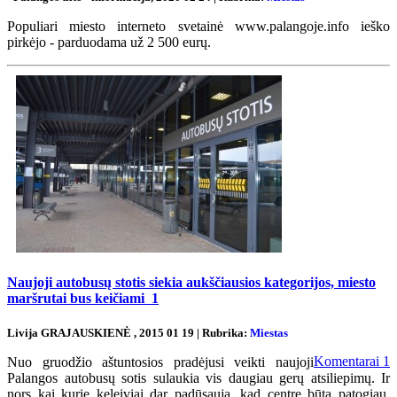
Populiari miesto interneto svetainė www.palangoje.info ieško
pirkėjo - parduodama už 2 500 eurų.
Naujoji autobusų stotis siekia aukščiausios kategorijos, miesto
maršrutai bus keičiami
1
Livija GRAJAUSKIENĖ , 2015 01 19 | Rubrika:
Miestas
Komentarai
1
Nuo gruodžio aštuntosios pradėjusi veikti naujoji
Palangos autobusų sotis sulaukia vis daugiau gerų atsiliepimų. Ir
nors kai kurie keleiviai dar padūsauja, kad centre būta patogiau,