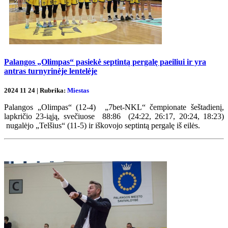
Palangos „Olimpas“ pasiekė septintą pergalę paeiliui ir yra
antras turnyrinėje lentelėje
2024 11 24 | Rubrika:
Miestas
Palangos „Olimpas“ (12-4) „7bet-NKL“ čempionate šeštadienį,
lapkričio 23-iąją, svečiuose 88:86 (24:22, 26:17, 20:24, 18:23)
nugalėjo „Telšius“ (11-5) ir iškovojo septintą pergalę iš eilės.