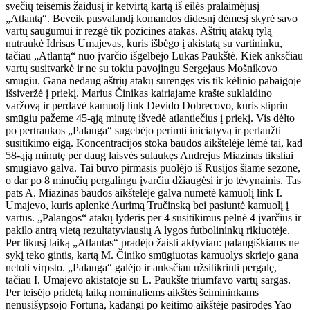
svečių teisėmis žaidusį ir ketvirtą kartą iš eilės pralaimėjusį
„Atlantą“. Beveik pusvalandį komandos didesnį dėmesį skyrė savo
vartų saugumui ir rezgė tik pozicines atakas. Aštrių atakų tylą
nutraukė Idrisas Umajevas, kuris išbėgo į akistatą su vartininku,
tačiau „Atlantą“ nuo įvarčio išgelbėjo Lukas Paukštė. Kiek anksčiau
vartų susitvarkė ir ne su tokiu pavojingu Sergejaus Mošnikovo
smūgiu. Gana nedaug aštrių atakų surengęs vis tik kėlinio pabaigoje
išsiveržė į priekį. Marius Činikas kairiajame krašte suklaidino
varžovą ir perdavė kamuolį link Devido Dobrecovo, kuris stipriu
smūgiu pažeme 45-ąją minutę išvedė atlantiečius į priekį. Vis dėlto
po pertraukos „Palanga“ sugebėjo perimti iniciatyvą ir perlaužti
susitikimo eigą. Koncentracijos stoka baudos aikštelėje lėmė tai, kad
58-ąją minutę per daug laisvės sulaukęs Andrejus Miazinas tiksliai
smūgiavo galva. Tai buvo pirmasis puolėjo iš Rusijos šiame sezone,
o dar po 8 minučių pergalingu įvarčiu džiaugėsi ir jo tėvynainis. Tas
pats A. Miazinas baudos aikštelėje galva numetė kamuolį link I.
Umajevo, kuris aplenkė Aurimą Tručinską bei pasiuntė kamuolį į
vartus. „Palangos“ atakų lyderis per 4 susitikimus pelnė 4 įvarčius ir
pakilo antrą vietą rezultatyviausių A lygos futbolininkų rikiuotėje.
Per likusį laiką „Atlantas“ pradėjo žaisti aktyviau: palangiškiams ne
sykį teko gintis, kartą M. Činiko smūgiuotas kamuolys skriejo gana
netoli virpsto. „Palanga“ galėjo ir anksčiau užsitikrinti pergalę,
tačiau I. Umajevo akistatoje su L. Paukšte triumfavo vartų sargas.
Per teisėjo pridėtą laiką nominaliems aikštės šeimininkams
nenusišypsojo Fortūna, kadangi po keitimo aikštėje pasirodęs Yao