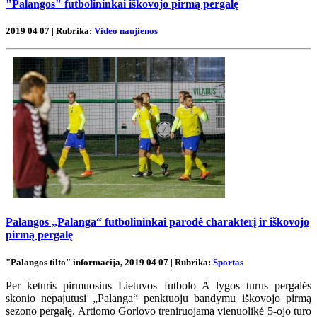
"Palangos" futbolininkai iškovojo pirmą pergalę
2019 04 07 | Rubrika:
Video naujienos
Palangos „Palanga“ futbolininkai parodė charakterį ir iškovojo
pirmą pergalę
"Palangos tilto" informacija, 2019 04 07 | Rubrika:
Sportas
Per keturis pirmuosius Lietuvos futbolo A lygos turus pergalės
skonio nepajutusi „Palanga“ penktuoju bandymu iškovojo pirmą
sezono pergalę. Artiomo Gorlovo treniruojama vienuolikė 5-ojo turo