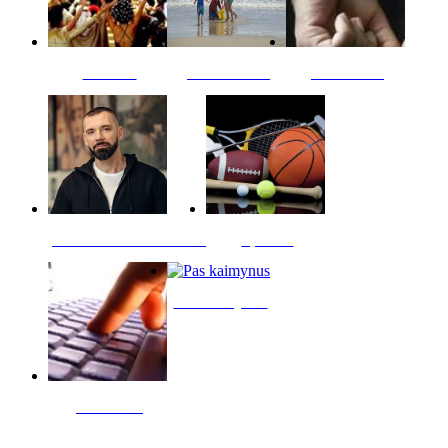
Kultūra
Jūros vaikai
Kriminalai
PT redaktoriaus skiltis
Sportas
Pas kaimynus
Skelbimai