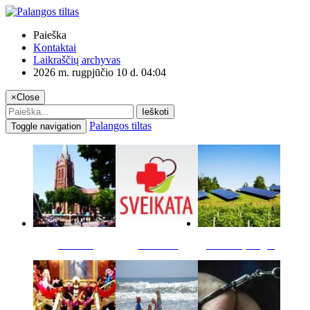
Paieška
Kontaktai
Laikraščių archyvas
2026 m. rugpjūčio 10 d. 04:04
×
Close
Ieškoti
Palangos tiltas
Toggle navigation
Miestas
Sveikata
Verslas pinigai