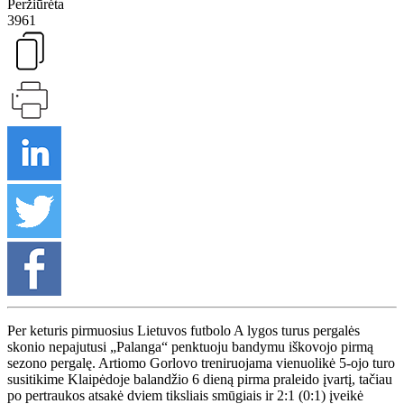
Peržiūrėta
3961
Per keturis pirmuosius Lietuvos futbolo A lygos turus pergalės
skonio nepajutusi „Palanga“ penktuoju bandymu iškovojo pirmą
sezono pergalę. Artiomo Gorlovo treniruojama vienuolikė 5-ojo turo
susitikime Klaipėdoje balandžio 6 dieną pirma praleido įvartį, tačiau
po pertraukos atsakė dviem tiksliais smūgiais ir 2:1 (0:1) įveikė