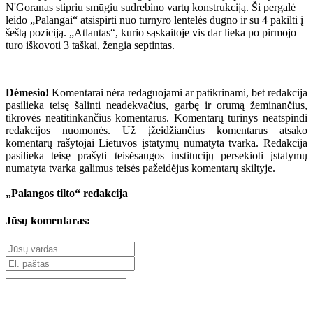
N'Goranas stipriu smūgiu sudrebino vartų konstrukciją. Ši pergalė
leido „Palangai“ atsispirti nuo turnyro lentelės dugno ir su 4 pakilti į
šeštą poziciją. „Atlantas“, kurio sąskaitoje vis dar lieka po pirmojo
turo iškovoti 3 taškai, žengia septintas.
Dėmesio!
Komentarai nėra redaguojami ar patikrinami, bet redakcija
pasilieka teisę šalinti neadekvačius, garbę ir orumą žeminančius,
tikrovės neatitinkančius komentarus. Komentarų turinys neatspindi
redakcijos nuomonės. Už įžeidžiančius komentarus atsako
komentarų rašytojai Lietuvos įstatymų numatyta tvarka. Redakcija
pasilieka teisę prašyti teisėsaugos institucijų persekioti įstatymų
numatyta tvarka galimus teisės pažeidėjus komentarų skiltyje.
„Palangos tilto“ redakcija
Jūsų komentaras: