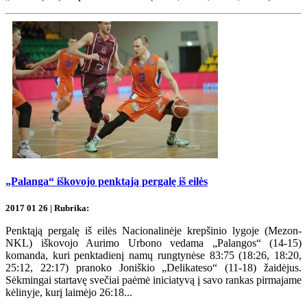
„Palanga“ iškovojo penktąją pergalę iš eilės
2017 01 26 | Rubrika:
Penktąją pergalę iš eilės Nacionalinėje krepšinio lygoje (Mezon-
NKL) iškovojo Aurimo Urbono vedama „Palangos“ (14-15)
komanda, kuri penktadienį namų rungtynėse 83:75 (18:26, 18:20,
25:12, 22:17) pranoko Joniškio „Delikateso“ (11-18) žaidėjus.
Sėkmingai startavę svečiai paėmė iniciatyvą į savo rankas pirmajame
kėlinyje, kurį laimėjo 26:18...