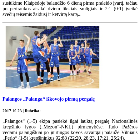
susitikime Klaipėdoje balandžio 6 dieną pirma praleido įvartį, tačiau
po pertraukos atsakė dviem tiksliais smūgiais ir 2:1 (0:1) įveikė
svečių teisėmis žaidusį ir ketvirtą kartą...
Palangos „Palanga“ iškovojo pirmą pergalę
2017 10 23 | Rubrika:
„Palangos“ (1-5) ekipa pasiekė ilgai lauktą pergalę Nacionalinės
krepšinio lygos („Mezon”-NKL) pirmenybėse. Tado Pažėros
vedami palangiškiai po įnirtingos kovos savaitgalį palaužė Vilniaus
„Perlo“ (1-5) krepšininkus 92:88 (22:20, 28:23, 17:21, 25:24).