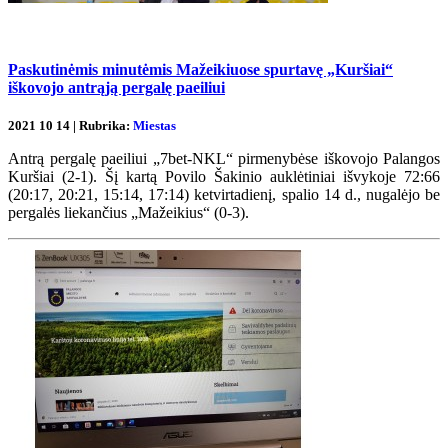
Paskutinėmis minutėmis Mažeikiuose spurtavę „Kuršiai“
iškovojo antrąją pergalę paeiliui
2021 10 14 | Rubrika:
Miestas
Antrą pergalę paeiliui „7bet-NKL“ pirmenybėse iškovojo Palangos
Kuršiai (2-1). Šį kartą Povilo Šakinio auklėtiniai išvykoje 72:66
(20:17, 20:21, 15:14, 17:14) ketvirtadienį, spalio 14 d., nugalėjo be
pergalės liekančius „Mažeikius“ (0-3).