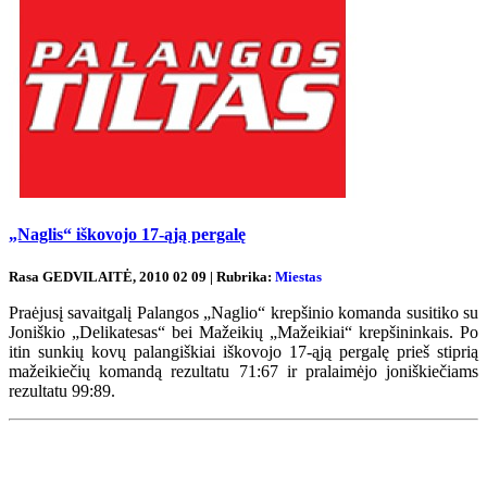
„Naglis“ iškovojo 17-ąją pergalę
Rasa GEDVILAITĖ, 2010 02 09 | Rubrika:
Miestas
Praėjusį savaitgalį Palangos „Naglio“ krepšinio komanda susitiko su
Joniškio „Delikatesas“ bei Mažeikių „Mažeikiai“ krepšininkais. Po
itin sunkių kovų palangiškiai iškovojo 17-ąją pergalę prieš stiprią
mažeikiečių komandą rezultatu 71:67 ir pralaimėjo joniškiečiams
rezultatu 99:89.
Renginių kalendorius