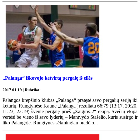
„Palanga“ iškovojo ketvirtą pergalę iš eilės
2017 01 19 | Rubrika:
Palangos krepšinio klubas „Palanga“ pratęsė savo pergalių seriją iki
keturių. Rungtynėse Kaune „Palanga“ rezultatu 66:79 (13:17, 20:20,
11:23, 22:19) šventė pergalę prieš „Žalgiris-2“ ekipą. Svečių ekipa
vertėsi be vieno iš savo lyderių – Mantvydo Stašelio, kuris susirgo ir
liko Palangoje. Rungtynes sėkmingiau pradėjo...