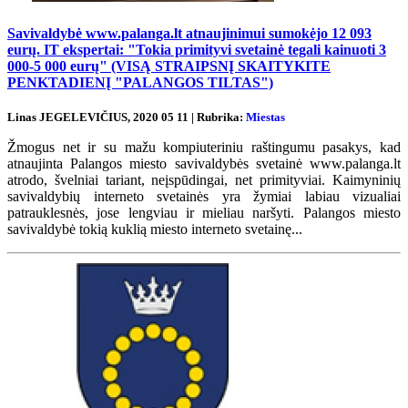
Savivaldybė www.palanga.lt atnaujinimui sumokėjo 12 093
eurų. IT ekspertai: "Tokia primityvi svetainė tegali kainuoti 3
000-5 000 eurų" (VISĄ STRAIPSNĮ SKAITYKITE
PENKTADIENĮ "PALANGOS TILTAS")
Linas JEGELEVIČIUS, 2020 05 11 | Rubrika:
Miestas
Žmogus net ir su mažu kompiuteriniu raštingumu pasakys, kad
atnaujinta Palangos miesto savivaldybės svetainė www.palanga.lt
atrodo, švelniai tariant, neįspūdingai, net primityviai. Kaimyninių
savivaldybių interneto svetainės yra žymiai labiau vizualiai
patrauklesnės, jose lengviau ir mieliau naršyti. Palangos miesto
savivaldybė tokią kuklią miesto interneto svetainę...