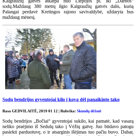
Kalgraužių gatvės atkarpa nuo Liepojos pl. iki „Darbos“
sodų.Maždaug 380 metrų ilgio Kalgraužių gatvės dalis, kurią
Palangai perdavė Kretingos rajono savivaldybė, uždaryta bus
maždaug mėnesį.
Sodų bendrijos gyventojai kilo į kovą dėl panaikinto tako
Rasa GEDVILAITĖ, 2019 01 12 | Rubrika:
Skundų dėžutė
Sodų bendrijos „Bočiai“ gyventojai sukilo, kai pamatė, kad vasarą
neliko praėjimo iš Sedulų tako į Vėžių gatvę. Juo būdavo patogu
pasiekti parduotuvę, o ir atsarginis išėjimas tuo pačiu buvo. Dabar,