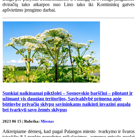
dviračių tako atkarpos nuo Lino tako iki Kontininkų gatvės
apšvietimo įrengimo darbai.
Sunkiai naikinamai piktžolei – Sosnovskio barščiui – plintant ir
užimant vis daugiau teritorijos, Savivaldybė primena apie
būtinybę privačių sklypų savininkams naikinti invazinį augalą
bei tvarkyti savo žemės sklypus
2023 06 15 | Rubrika:
Miestas
Atkreipiame dėmesį, kad pagal Palangos miesto tvarkymo ir švaros
taisyklių 8.1 punkte nurodytus reikalavimus, asmenys privalo nuolat