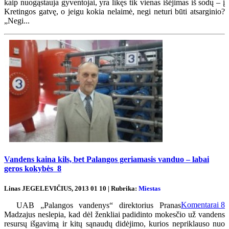
kaip nuogąstauja gyventojai, yra likęs tik vienas išėjimas iš sodų – į
Kretingos gatvę, o jeigu kokia nelaimė, negi neturi būti atsarginio?
„Negi...
Vandens kaina kils, bet Palangos geriamasis vanduo – labai
geros kokybės
8
Linas JEGELEVIČIUS, 2013 01 10 | Rubrika:
Miestas
Komentarai
8
UAB „Palangos vandenys“ direktorius Pranas
Madzajus neslepia, kad dėl ženkliai padidinto mokesčio už vandens
resursų išgavimą ir kitų sąnaudų didėjimo, kurios nepriklauso nuo