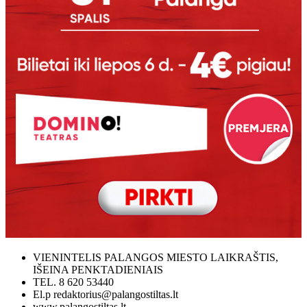
VIENINTELIS PALANGOS MIESTO LAIKRAŠTIS,
IŠEINA PENKTADIENIAIS
TEL. 8 620 53440
El.p redaktorius@palangostiltas.lt
www.palangostiltas.lt