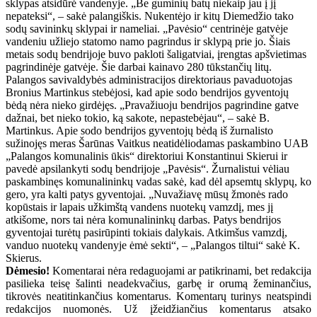
sklypas atsidūrė vandenyje. „Be guminių batų niekaip jau į jį
nepateksi“, – sakė palangiškis. Nukentėjo ir kitų Diemedžio tako
sodų savininkų sklypai ir nameliai. „Pavėsio“ centrinėje gatvėje
vandeniu užliejo statomo namo pagrindus ir sklypą prie jo. Šiais
metais sodų bendrijoje buvo pakloti šaligatviai, įrengtas apšvietimas
pagrindinėje gatvėje. Šie darbai kainavo 280 tūkstančių litų.
Palangos savivaldybės administracijos direktoriaus pavaduotojas
Bronius Martinkus stebėjosi, kad apie sodo bendrijos gyventojų
bėdą nėra nieko girdėjęs. „Pravažiuoju bendrijos pagrindine gatve
dažnai, bet nieko tokio, ką sakote, nepastebėjau“, – sakė B.
Martinkus. Apie sodo bendrijos gyventojų bėdą iš žurnalisto
sužinojęs meras Šarūnas Vaitkus neatidėliodamas paskambino UAB
„Palangos komunalinis ūkis“ direktoriui Konstantinui Skierui ir
pavedė apsilankyti sodų bendrijoje „Pavėsis“. Žurnalistui vėliau
paskambinęs komunalininkų vadas sakė, kad dėl apsemtų sklypų, ko
gero, yra kalti patys gyventojai. „Nuvažiavę mūsų žmonės rado
kopūstais ir lapais užkimštą vandens nuotekų vamzdį, mes jį
atkišome, nors tai nėra komunalininkų darbas. Patys bendrijos
gyventojai turėtų pasirūpinti tokiais dalykais. Atkimšus vamzdį,
vanduo nuotekų vandenyje ėmė sekti“, – „Palangos tiltui“ sakė K.
Skierus.
Dėmesio!
Komentarai nėra redaguojami ar patikrinami, bet redakcija
pasilieka teisę šalinti neadekvačius, garbę ir orumą žeminančius,
tikrovės neatitinkančius komentarus. Komentarų turinys neatspindi
redakcijos nuomonės. Už įžeidžiančius komentarus atsako