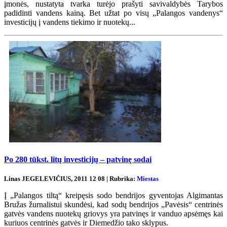
įmonės, nustatyta tvarka turėjo prašyti savivaldybės Tarybos
padidinti vandens kainą. Bet užtat po visų „Palangos vandenys“
investicijų į vandens tiekimo ir nuotekų...
Po 280 tūkst. litų investicijų – patvinę sodai
Linas JEGELEVIČIUS, 2011 12 08 | Rubrika:
Miestas
Į „Palangos tiltą“ kreipęsis sodo bendrijos gyventojas Algimantas
Bružas žurnalistui skundėsi, kad sodų bendrijos „Pavėsis“ centrinės
gatvės vandens nuotekų griovys yra patvinęs ir vanduo apsėmęs kai
kuriuos centrinės gatvės ir Diemedžio tako sklypus.