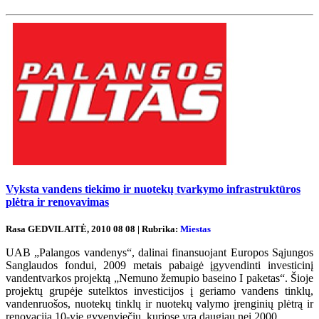
Vyksta vandens tiekimo ir nuotekų tvarkymo infrastruktūros
plėtra ir renovavimas
Rasa GEDVILAITĖ, 2010 08 08 | Rubrika:
Miestas
UAB „Palangos vandenys“, dalinai finansuojant Europos Sąjungos
Sanglaudos fondui, 2009 metais pabaigė įgyvendinti investicinį
vandentvarkos projektą „Nemuno žemupio baseino I paketas“. Šioje
projektų grupėje sutelktos investicijos į geriamo vandens tinklų,
vandenruošos, nuotekų tinklų ir nuotekų valymo įrenginių plėtrą ir
renovaciją 10-yje gyvenviečių, kuriose yra daugiau nei 2000...