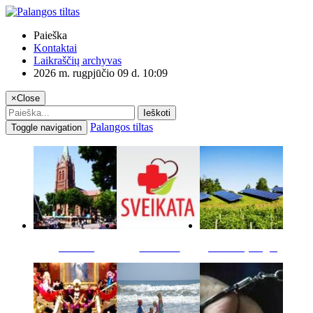
Paieška
Kontaktai
Laikraščių archyvas
2026 m. rugpjūčio 09 d. 10:09
×
Close
Ieškoti
Palangos tiltas
Toggle navigation
Miestas
Sveikata
Verslas pinigai