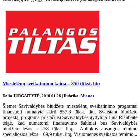
Miestelėnų sveikatinimo kaina – 850 tūkst. litų
Dalia JURGAITYTĖ, 2010 01 26 | Rubrika:
Miestas
Šiemet Savivaldybės biudžete miestelėnų sveikatinimo programai
finansuoti numatyta skirti 857,8 tūkst. litų. Svarstant biudžeto
projektą, programą pristačiusi Savivaldybės gydytoja Lina Riaubaitė
teigė, kad numatomi finansavimo šaltiniai bus Savivaldybės
biudžeto lėšos – 258 tūkst. litų, Aplinkos apsaugos rėmimo
specialiosios lėšos – 69,9 tūkst. litų, Visuomenės sveikatos rėmimo...