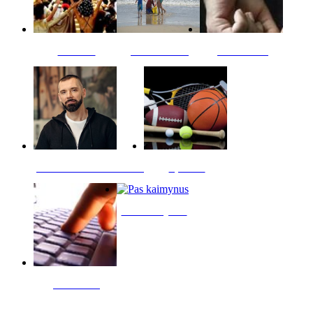
Kultūra
Jūros vaikai
Kriminalai
PT redaktoriaus skiltis
Sportas
Pas kaimynus
Skelbimai