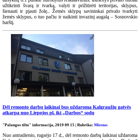
užtikrinti švarą ir tvarką, valyti ir prižiūrėti teritorijas, sklypus,
šienauti ir pjauti žolę.. Žemės sklypų savininkai privalo tvarkyti
žemės sklypus, o tuo pačiu ir naikinti invazinį augalą – Sosnovskio
barštį.
Dėl remonto darbų laikinai bus uždaroma Kalgraužių gatvės
atkarpa nuo Liepojos pl. iki „Darbos“ sodų
"Palangos tilto" informacija, 2019 09 15 | Rubrika:
Miestas
Nuo antradienio, rugsėjo 17 d., dėl remonto darbų laikinai uždaroma