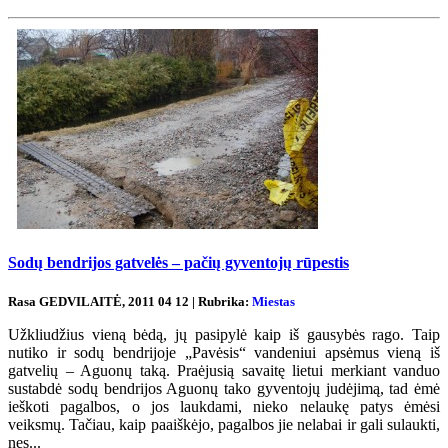
Sodų bendrijos gatvelės – pačių gyventojų rūpestis
Rasa GEDVILAITĖ, 2011 04 12 | Rubrika:
Miestas
Užkliudžius vieną bėdą, jų pasipylė kaip iš gausybės rago. Taip
nutiko ir sodų bendrijoje „Pavėsis“ vandeniui apsėmus vieną iš
gatvelių – Aguonų taką. Praėjusią savaitę lietui merkiant vanduo
sustabdė sodų bendrijos Aguonų tako gyventojų judėjimą, tad ėmė
ieškoti pagalbos, o jos laukdami, nieko nelaukę patys ėmėsi
veiksmų. Tačiau, kaip paaiškėjo, pagalbos jie nelabai ir gali sulaukti,
nes...