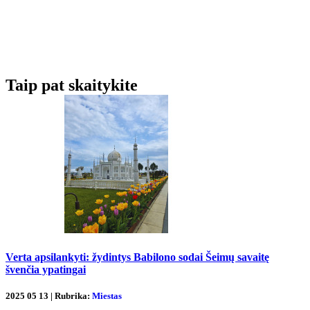
Taip pat skaitykite
Verta apsilankyti: žydintys Babilono sodai Šeimų savaitę
švenčia ypatingai
2025 05 13 | Rubrika:
Miestas