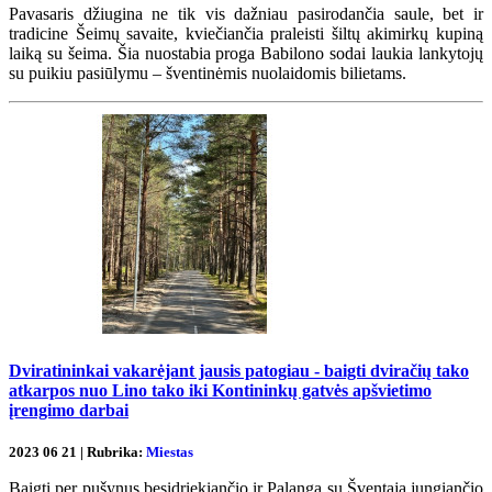
Pavasaris džiugina ne tik vis dažniau pasirodančia saule, bet ir
tradicine Šeimų savaite, kviečiančia praleisti šiltų akimirkų kupiną
laiką su šeima. Šia nuostabia proga Babilono sodai laukia lankytojų
su puikiu pasiūlymu – šventinėmis nuolaidomis bilietams.
Dviratininkai vakarėjant jausis patogiau - baigti dviračių tako
atkarpos nuo Lino tako iki Kontininkų gatvės apšvietimo
įrengimo darbai
2023 06 21 | Rubrika:
Miestas
Baigti per pušynus besidriekiančio ir Palangą su Šventąja jungiančio