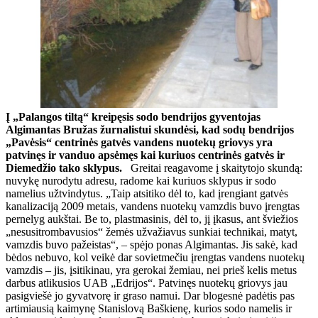
Į „Palangos tiltą“ kreipęsis sodo bendrijos gyventojas
Algimantas Bružas žurnalistui skundėsi, kad sodų bendrijos
„Pavėsis“ centrinės gatvės vandens nuotekų griovys yra
patvinęs ir vanduo apsėmęs kai kuriuos centrinės gatvės ir
Diemedžio tako sklypus.
Greitai reagavome į skaitytojo skundą:
nuvykę nurodytu adresu, radome kai kuriuos sklypus ir sodo
namelius užtvindytus. „Taip atsitiko dėl to, kad įrengiant gatvės
kanalizaciją 2009 metais, vandens nuotekų vamzdis buvo įrengtas
pernelyg aukštai. Be to, plastmasinis, dėl to, jį įkasus, ant šviežios
„nesusitrombavusios“ žemės užvažiavus sunkiai technikai, matyt,
vamzdis buvo pažeistas“, – spėjo ponas Algimantas. Jis sakė, kad
bėdos nebuvo, kol veikė dar sovietmečiu įrengtas vandens nuotekų
vamzdis – jis, įsitikinau, yra gerokai žemiau, nei prieš kelis metus
darbus atlikusios UAB „Edrijos“. Patvinęs nuotekų griovys jau
pasigviešė jo gyvatvorę ir graso namui. Dar blogesnė padėtis pas
artimiausią kaimynę Stanislovą Baškienę, kurios sodo namelis ir