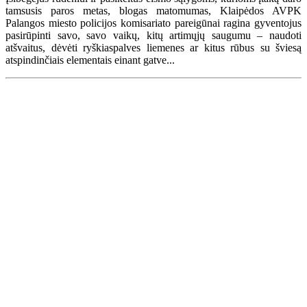
tamsusis paros metas, blogas matomumas, Klaipėdos AVPK
Palangos miesto policijos komisariato pareigūnai ragina gyventojus
pasirūpinti savo, savo vaikų, kitų artimųjų saugumu – naudoti
atšvaitus, dėvėti ryškiaspalves liemenes ar kitus rūbus su šviesą
atspindinčiais elementais einant gatve...
Renginių kalendorius