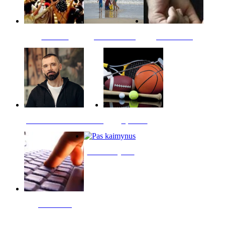
Kultūra
Jūros vaikai
Kriminalai
PT redaktoriaus skiltis
Sportas
Pas kaimynus
Skelbimai