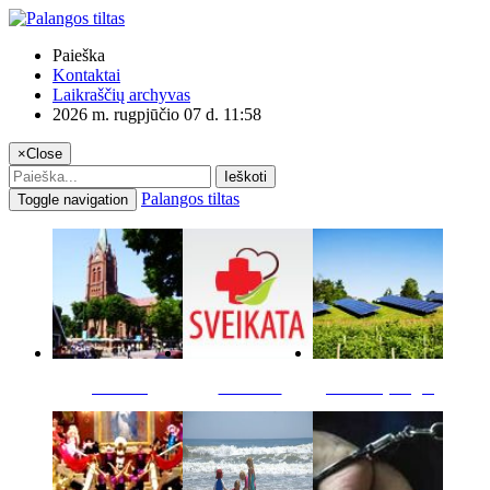
Paieška
Kontaktai
Laikraščių archyvas
2026 m. rugpjūčio 07 d. 11:58
×
Close
Ieškoti
Palangos tiltas
Toggle navigation
Miestas
Sveikata
Verslas pinigai