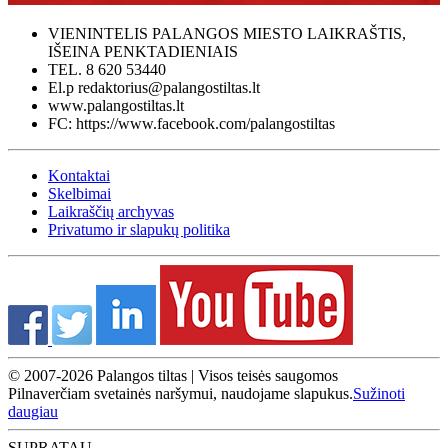
VIENINTELIS PALANGOS MIESTO LAIKRAŠTIS,
IŠEINA PENKTADIENIAIS
TEL. 8 620 53440
El.p redaktorius@palangostiltas.lt
www.palangostiltas.lt
FC: https://www.facebook.com/palangostiltas
Kontaktai
Skelbimai
Laikraščių archyvas
Privatumo ir slapukų politika
© 2007-2026 Palangos tiltas | Visos teisės saugomos
Pilnaverčiam svetainės naršymui, naudojame slapukus.
Sužinoti
daugiau
SUPRATAU