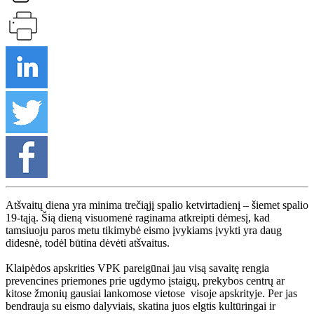
Atšvaitų diena yra minima trečiąjį spalio ketvirtadienį – šiemet spalio
19-tąją. Šią dieną visuomenė raginama atkreipti dėmesį, kad
tamsiuoju paros metu tikimybė eismo įvykiams įvykti yra daug
didesnė, todėl būtina dėvėti atšvaitus.
Klaipėdos apskrities VPK pareigūnai jau visą savaitę rengia
prevencines priemones prie ugdymo įstaigų, prekybos centrų ar
kitose žmonių gausiai lankomose vietose visoje apskrityje. Per jas
bendrauja su eismo dalyviais, skatina juos elgtis kultūringai ir