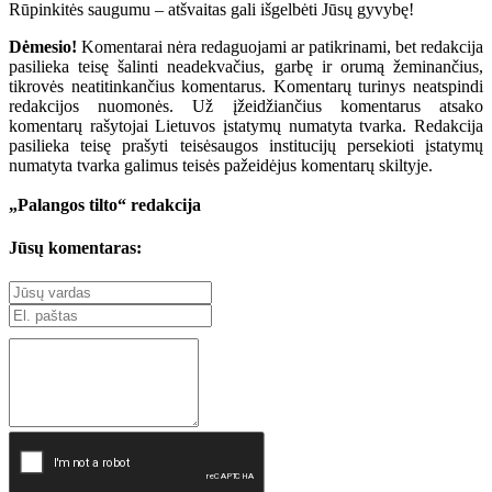
Rūpinkitės saugumu – atšvaitas gali išgelbėti Jūsų gyvybę!
Dėmesio!
Komentarai nėra redaguojami ar patikrinami, bet redakcija
pasilieka teisę šalinti neadekvačius, garbę ir orumą žeminančius,
tikrovės neatitinkančius komentarus. Komentarų turinys neatspindi
redakcijos nuomonės. Už įžeidžiančius komentarus atsako
komentarų rašytojai Lietuvos įstatymų numatyta tvarka. Redakcija
pasilieka teisę prašyti teisėsaugos institucijų persekioti įstatymų
numatyta tvarka galimus teisės pažeidėjus komentarų skiltyje.
„Palangos tilto“ redakcija
Jūsų komentaras: