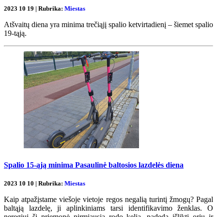
2023 10 19 | Rubrika:
Miestas
Atšvaitų diena yra minima trečiąjį spalio ketvirtadienį – šiemet spalio
19-tąją.
Spalio 15-ąją minima Pasaulinė baltosios lazdelės diena
2023 10 10 | Rubrika:
Miestas
Kaip atpažįstame viešoje vietoje regos negalią turintį žmogų? Pagal
baltąją lazdelę, ji aplinkiniams tarsi identifikavimo ženklas. O
neregiui ši priemonė pirmiausia rodo kelią, padeda išlikti oriu ir