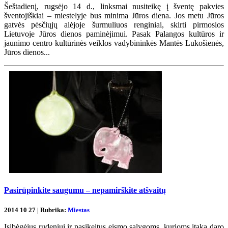
Šeštadienį, rugsėjo 14 d., linksmai nusiteikę į šventę pakvies
šventojiškiai – miestelyje bus minima Jūros diena. Jos metu Jūros
gatvės pėsčiųjų alėjoje šurmuliuos renginiai, skirti pirmosios
Lietuvoje Jūros dienos paminėjimui. Pasak Palangos kultūros ir
jaunimo centro kultūrinės veiklos vadybininkės Mantės Lukošienės,
Jūros dienos...
Pasirūpinkite saugumu – nepamirškite atšvaitų
2014 10 27 | Rubrika:
Miestas
Įsibėgėjus rudeniui ir pasikeitus eismo sąlygoms, kurioms įtaką daro