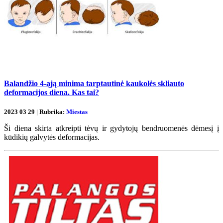
Balandžio 4-ąją minima tarptautinė kaukolės skliauto
deformacijos diena. Kas tai?
2023 03 29 | Rubrika:
Miestas
Ši diena skirta atkreipti tėvų ir gydytojų bendruomenės dėmesį į
kūdikių galvytės deformacijas.