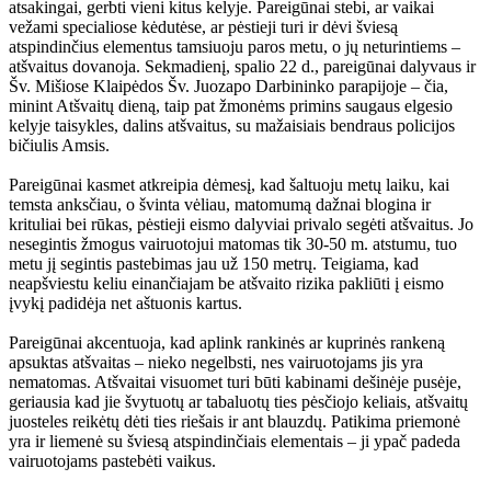
atsakingai, gerbti vieni kitus kelyje. Pareigūnai stebi, ar vaikai
vežami specialiose kėdutėse, ar pėstieji turi ir dėvi šviesą
atspindinčius elementus tamsiuoju paros metu, o jų neturintiems –
atšvaitus dovanoja. Sekmadienį, spalio 22 d., pareigūnai dalyvaus ir
Šv. Mišiose Klaipėdos Šv. Juozapo Darbininko parapijoje – čia,
minint Atšvaitų dieną, taip pat žmonėms primins saugaus elgesio
kelyje taisykles, dalins atšvaitus, su mažaisiais bendraus policijos
bičiulis Amsis.
Pareigūnai kasmet atkreipia dėmesį, kad šaltuoju metų laiku, kai
temsta anksčiau, o švinta vėliau, matomumą dažnai blogina ir
krituliai bei rūkas, pėstieji eismo dalyviai privalo segėti atšvaitus. Jo
nesegintis žmogus vairuotojui matomas tik 30-50 m. atstumu, tuo
metu jį segintis pastebimas jau už 150 metrų. Teigiama, kad
neapšviestu keliu einančiajam be atšvaito rizika pakliūti į eismo
įvykį padidėja net aštuonis kartus.
Pareigūnai akcentuoja, kad aplink rankinės ar kuprinės rankeną
apsuktas atšvaitas – nieko negelbsti, nes vairuotojams jis yra
nematomas. Atšvaitai visuomet turi būti kabinami dešinėje pusėje,
geriausia kad jie švytuotų ar tabaluotų ties pėsčiojo keliais, atšvaitų
juosteles reikėtų dėti ties riešais ir ant blauzdų. Patikima priemonė
yra ir liemenė su šviesą atspindinčiais elementais – ji ypač padeda
vairuotojams pastebėti vaikus.