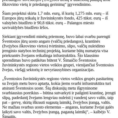
iškrovimo vietų ir priedangų gerinimą“ įgyvendinimo.
Šiam projektui skirta 1,7 mln. eurų, iš kurių 1,275 mln. eurų – iš
Europos jūrų reikalų ir žuvininkystės fondo, 425 tūkst. eurų – iš
valstybės biudžeto ir 90,8 tūkst. eurų – Palangos miesto
savivaldybės biudžeto lėšos.
Siekiant įgyvendinti minėtą priemonę, buvo labai svarbu parengti
Šventosios jūrų uosto angaro (valčių priedangos), krantinės
(žvejybos iškrovimo vietos) tvirtinimo, slipo, valčių nuleidimo
įrenginio statybos techninį projektą, kuriame būtų numatyta visa
priekrantės žvejams reikalinga infrastruktūra. Šio klausimo
sprendimas buvo patikėtas būtent V. Šimaičio Šventosios
žuvininkystės regiono vietos veiklos grupei, vienijančiai Šventosios
žvejus, viešąjį sektorių ir nevyriausybines organizacijas.
„Šventosios žuvininkystės regiono vietos veiklos grupės pasitarimų
su žvejais metu buvo aptarta, kokia jiems svarbi infrastruktūra turi
atsirasti Šventosios uoste. Šių diskusijų metu išgryninome
svarbiausius poreikius – būtina sutvarkyti ir pailginti krantinę, įrengti
slipą, padedantį žvejams lengviau nuleisti į vandenį savo valtis, taip
pat – gervę, skirtą iškrauti sugautą laimikį, žvejybos įrangą, valtis.
Ne mažiau svarbus uosto elementas – angaras, kuriame žvejai galės
laikyti savo valtis, žvejybos įrangą, pagautą laimikį“, – kalbėjo V.
Šimaitis.