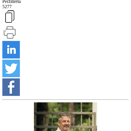
Peržiūrėta
5277