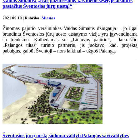
Vaidas Šimaitis: „Dar pažiūrėsime, kas kieno šešėlyje atsidurs
pastačius Šventosios jūrų uostą!“
2021 09 19 | Rubrika:
Miestas
Žinomas pajūrio verslininkas Vaidas Šimaitis džiūgauja – jo ilgai
brandinta Šventosios jūrų uosto atstatymo vizija yra įgyvendinama
su trenksmu. Kalbėdamas su „Lietuvos pajūriu“, laikraščio
„Palangos tiltas“ turinio partneriu, jis juokavo, kad, projektą
pabaigus, galbūt Šventoji – nors laikinai – užgoš Palangą.
Šventosios jūrų uostą siūloma valdyti Palangos savivaldybės