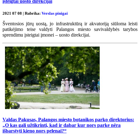
įsteigtai uosto direkcijai
2021 07 08 | Rubrika:
Verslas pinigai
Šventosios jūrų uostą, jo infrastruktūrą ir akvatoriją siūloma leisti
patikėjimo teise valdyti Palangos miesto savivaldybės tarybos
sprendimu įsteigtai įmonei – uosto direkcijai.
Valdas Pakusas, Palangos miesto botanikos parko direktorius:
„O kas gali užtikrinti, kad ir dabar kur nors parke nėra
išbarstyti kieno nors pelenai?“