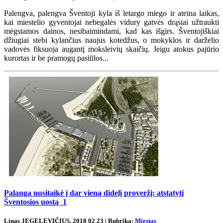
Palengva, palengva Šventoji kyla iš letargo miego ir ateina laikas,
kai miestelio gyventojai nebegalės vidury gatvės drąsiai užtraukti
mėgstamos dainos, nesibaimindami, kad kas išgirs. Šventojiškiai
džiugiai stebi kylančius naujus kotedžus, o mokyklos ir darželio
vadovės fiksuoja augantį moksleivių skaičių. Jeigu atokus pajūrio
kurortas ir be pramogų pasiūlos...
Palanga nusitaikė į dar vieną didelį proveržį: atstatyti
Šventosios uostą
1
Linas JEGELEVIČIUS, 2018 02 23 | Rubrika:
Miestas