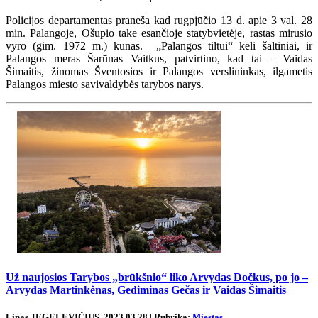
Policijos departamentas praneša kad rugpjūčio 13 d. apie 3 val. 28
min. Palangoje, Ošupio take esančioje statybvietėje, rastas mirusio
vyro (gim. 1972 m.) kūnas. „Palangos tiltui“ keli šaltiniai, ir
Palangos meras Šarūnas Vaitkus, patvirtino, kad tai – Vaidas
Šimaitis, žinomas Šventosios ir Palangos verslininkas, ilgametis
Palangos miesto savivaldybės tarybos narys.
Už naujosios Tarybos „brūkšnio“ liko Arvydas Dočkus, po jo –
Arvydas Martinkėnas, Gediminas Gečas ir Vaidas Šimaitis
Linas JEGELEVIČIUS, 2023 03 28 | Rubrika:
Miestas