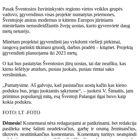
Pasak Šventosios žuvininkystės regiono vietos veiklos grupės
vadovo, įgyvendinus visas projekte numatytas priemones,
Šventojoje atsiras modernus ir kitiems Europos jūriniams
miesteliams nenusileidžiantis žvejų uostas, kurio gyvenvietė daug
metų neturėjo.
Minėtam projektui įgyvendinti jau vykdomi viešieji pirkimai,
rangovą parinkti tikimasi gruodį, darbus pradėti – kitąmet. Projektą
įgyvendinti planuojama iki 2023 metų.
O kai bus pastatytas Šventosios jūrų uostas, tai dar neaišku, kas
kieno šešėlyje atsidurs, pusiau juokais, pusiau rimtai sako
verslininkas.
„Pamatysime. Aš galvoju, kad pasistačius uostą kažin kas kieno
podukra bus, jeigu juokiantis sakytume“, – juokėsi V. Šimaitis, jam
priminus populiarųjį mitą, esą Šventoji Palangai ilgai buvo kaip
kokia podukra.
FOTO: LT -FOTO
Dėmesio!
Komentarai nėra redaguojami ar patikrinami, bet redakcija
pasilieka teisę šalinti neadekvačius, garbę ir orumą žeminančius,
tikrovės neatitinkančius komentarus. Komentarų turinys neatspindi