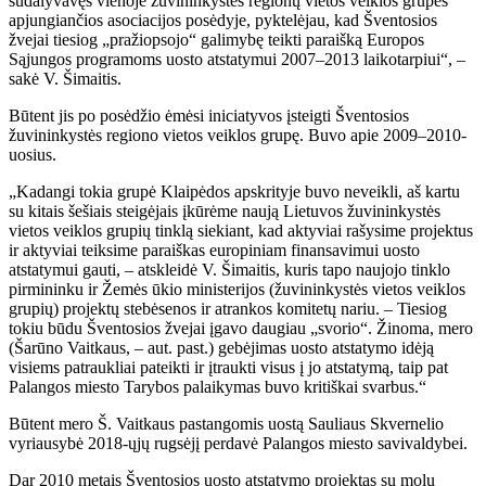
sudalyvavęs vienoje žuvininkystės regionų vietos veiklos grupes
apjungiančios asociacijos posėdyje, pyktelėjau, kad Šventosios
žvejai tiesiog „pražiopsojo“ galimybę teikti paraišką Europos
Sąjungos programoms uosto atstatymui 2007–2013 laikotarpiui“, –
sakė V. Šimaitis.
Būtent jis po posėdžio ėmėsi iniciatyvos įsteigti Šventosios
žuvininkystės regiono vietos veiklos grupę. Buvo apie 2009–2010-
uosius.
„Kadangi tokia grupė Klaipėdos apskrityje buvo neveikli, aš kartu
su kitais šešiais steigėjais įkūrėme naują Lietuvos žuvininkystės
vietos veiklos grupių tinklą siekiant, kad aktyviai rašysime projektus
ir aktyviai teiksime paraiškas europiniam finansavimui uosto
atstatymui gauti, – atskleidė V. Šimaitis, kuris tapo naujojo tinklo
pirmininku ir Žemės ūkio ministerijos (žuvininkystės vietos veiklos
grupių) projektų stebėsenos ir atrankos komitetų nariu. – Tiesiog
tokiu būdu Šventosios žvejai įgavo daugiau „svorio“. Žinoma, mero
(Šarūno Vaitkaus, – aut. past.) gebėjimas uosto atstatymo idėją
visiems patraukliai pateikti ir įtraukti visus į jo atstatymą, taip pat
Palangos miesto Tarybos palaikymas buvo kritiškai svarbus.“
Būtent mero Š. Vaitkaus pastangomis uostą Sauliaus Skvernelio
vyriausybė 2018-ųjų rugsėjį perdavė Palangos miesto savivaldybei.
Dar 2010 metais Šventosios uosto atstatymo projektas su molų