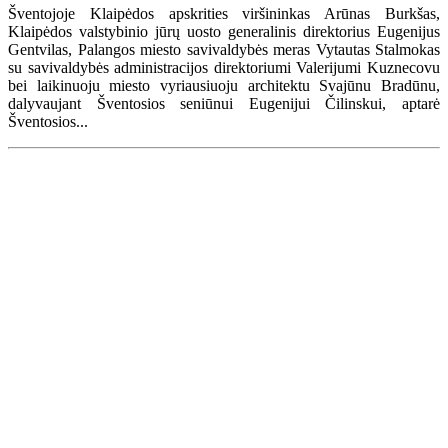
Šventojoje Klaipėdos apskrities viršininkas Arūnas Burkšas,
Klaipėdos valstybinio jūrų uosto generalinis direktorius Eugenijus
Gentvilas, Palangos miesto savivaldybės meras Vytautas Stalmokas
su savivaldybės administracijos direktoriumi Valerijumi Kuznecovu
bei laikinuoju miesto vyriausiuoju architektu Svajūnu Bradūnu,
dalyvaujant Šventosios seniūnui Eugenijui Čilinskui, aptarė
Šventosios...
Renginių kalendorius