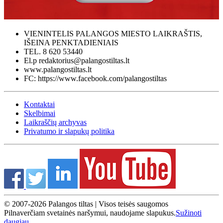
VIENINTELIS PALANGOS MIESTO LAIKRAŠTIS,
IŠEINA PENKTADIENIAIS
TEL. 8 620 53440
El.p redaktorius@palangostiltas.lt
www.palangostiltas.lt
FC: https://www.facebook.com/palangostiltas
Kontaktai
Skelbimai
Laikraščių archyvas
Privatumo ir slapukų politika
© 2007-2026 Palangos tiltas | Visos teisės saugomos
Pilnaverčiam svetainės naršymui, naudojame slapukus.
Sužinoti
daugiau