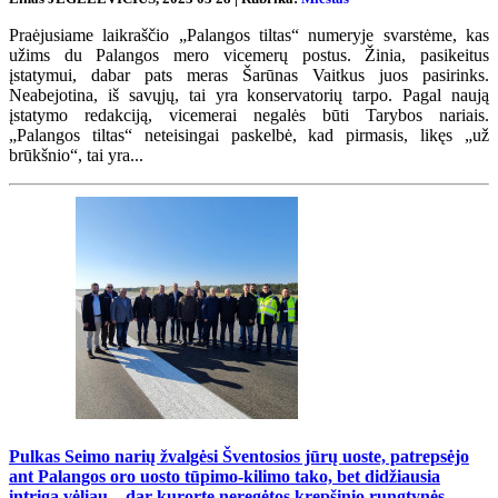
Praėjusiame laikraščio „Palangos tiltas“ numeryje svarstėme, kas
užims du Palangos mero vicemerų postus. Žinia, pasikeitus
įstatymui, dabar pats meras Šarūnas Vaitkus juos pasirinks.
Neabejotina, iš savųjų, tai yra konservatorių tarpo. Pagal naują
įstatymo redakciją, vicemerai negalės būti Tarybos nariais.
„Palangos tiltas“ neteisingai paskelbė, kad pirmasis, likęs „už
brūkšnio“, tai yra...
Pulkas Seimo narių žvalgėsi Šventosios jūrų uoste, patrepsėjo
ant Palangos oro uosto tūpimo-kilimo tako, bet didžiausia
intriga vėliau – dar kurorte neregėtos krepšinio rungtynės