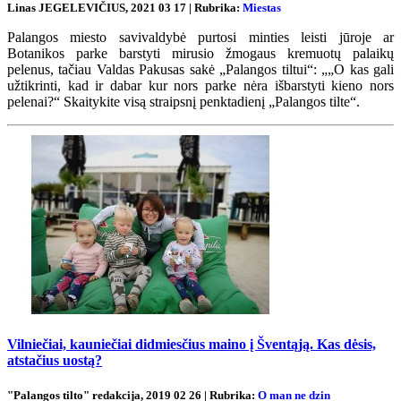
Linas JEGELEVIČIUS, 2021 03 17 | Rubrika:
Miestas
Palangos miesto savivaldybė purtosi minties leisti jūroje ar
Botanikos parke barstyti mirusio žmogaus kremuotų palaikų
pelenus, tačiau Valdas Pakusas sakė „Palangos tiltui“: „„O kas gali
užtikrinti, kad ir dabar kur nors parke nėra išbarstyti kieno nors
pelenai?“ Skaitykite visą straipsnį penktadienį „Palangos tilte“.
Vilniečiai, kauniečiai didmiesčius maino į Šventąją. Kas dėsis,
atstačius uostą?
"Palangos tilto" redakcija, 2019 02 26 | Rubrika:
O man ne dzin