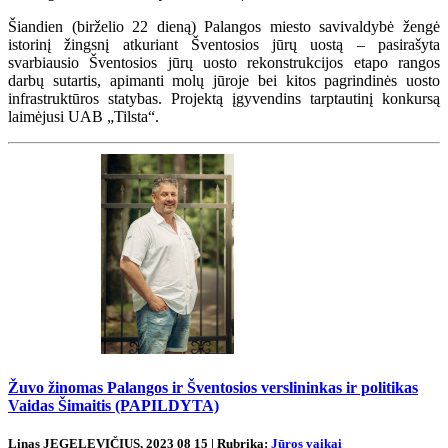
Šiandien (birželio 22 dieną) Palangos miesto savivaldybė žengė
istorinį žingsnį atkuriant Šventosios jūrų uostą – pasirašyta
svarbiausio Šventosios jūrų uosto rekonstrukcijos etapo rangos
darbų sutartis, apimanti molų jūroje bei kitos pagrindinės uosto
infrastruktūros statybas. Projektą įgyvendins tarptautinį konkursą
laimėjusi UAB „Tilsta“.
Žuvo žinomas Palangos ir Šventosios verslininkas ir politikas
Vaidas Šimaitis (PAPILDYTA)
Linas JEGELEVIČIUS, 2023 08 15 | Rubrika:
Jūros vaikai