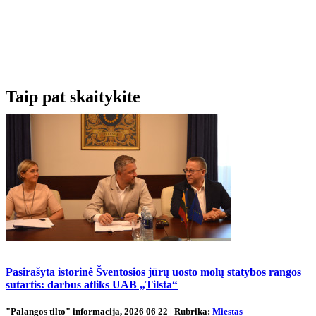
Taip pat skaitykite
Pasirašyta istorinė Šventosios jūrų uosto molų statybos rangos
sutartis: darbus atliks UAB „Tilsta“
"Palangos tilto" informacija, 2026 06 22 | Rubrika:
Miestas