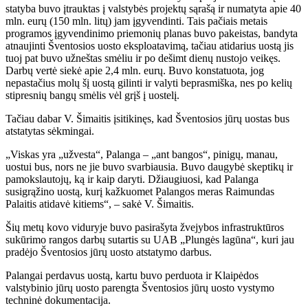
statyba buvo įtrauktas į valstybės projektų sąrašą ir numatyta apie 40
mln. eurų (150 mln. litų) jam įgyvendinti. Tais pačiais metais
programos įgyvendinimo priemonių planas buvo pakeistas, bandyta
atnaujinti Šventosios uosto eksploatavimą, tačiau atidarius uostą jis
tuoj pat buvo užneštas smėliu ir po dešimt dienų nustojo veikęs.
Darbų vertė siekė apie 2,4 mln. eurų. Buvo konstatuota, jog
nepastačius molų šį uostą gilinti ir valyti beprasmiška, nes po kelių
stipresnių bangų smėlis vėl grįš į uostelį.
Tačiau dabar V. Šimaitis įsitikinęs, kad Šventosios jūrų uostas bus
atstatytas sėkmingai.
„Viskas yra „užvesta“, Palanga – „ant bangos“, pinigų, manau,
uostui bus, nors ne jie buvo svarbiausia. Buvo daugybė skeptikų ir
pamokslautojų, ką ir kaip daryti. Džiaugiuosi, kad Palanga
susigrąžino uostą, kurį kažkuomet Palangos meras Raimundas
Palaitis atidavė kitiems“, – sakė V. Šimaitis.
Šių metų kovo viduryje buvo pasirašyta žvejybos infrastruktūros
sukūrimo rangos darbų sutartis su UAB „Plungės lagūna“, kuri jau
pradėjo Šventosios jūrų uosto atstatymo darbus.
Palangai perdavus uostą, kartu buvo perduota ir Klaipėdos
valstybinio jūrų uosto parengta Šventosios jūrų uosto vystymo
techninė dokumentacija.