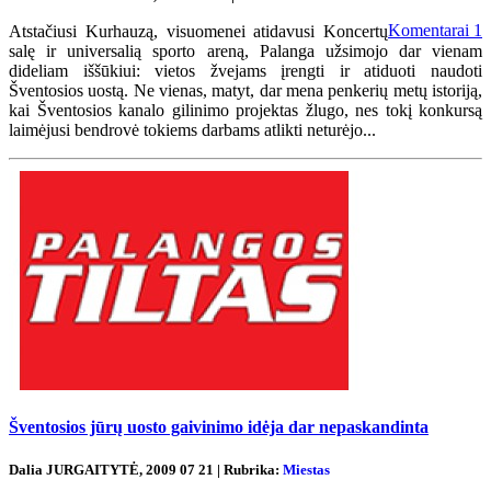
Komentarai
1
Atstačiusi Kurhauzą, visuomenei atidavusi Koncertų
salę ir universalią sporto areną, Palanga užsimojo dar vienam
dideliam iššūkiui: vietos žvejams įrengti ir atiduoti naudoti
Šventosios uostą. Ne vienas, matyt, dar mena penkerių metų istoriją,
kai Šventosios kanalo gilinimo projektas žlugo, nes tokį konkursą
laimėjusi bendrovė tokiems darbams atlikti neturėjo...
Šventosios jūrų uosto gaivinimo idėja dar nepaskandinta
Dalia JURGAITYTĖ, 2009 07 21 | Rubrika:
Miestas