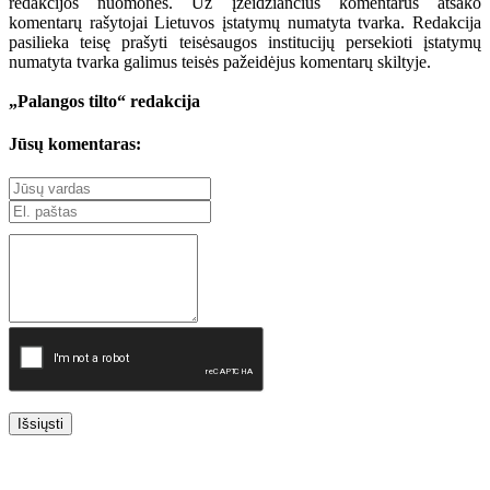
redakcijos nuomonės. Už įžeidžiančius komentarus atsako
komentarų rašytojai Lietuvos įstatymų numatyta tvarka. Redakcija
pasilieka teisę prašyti teisėsaugos institucijų persekioti įstatymų
numatyta tvarka galimus teisės pažeidėjus komentarų skiltyje.
„Palangos tilto“ redakcija
Jūsų komentaras:
Išsiųsti