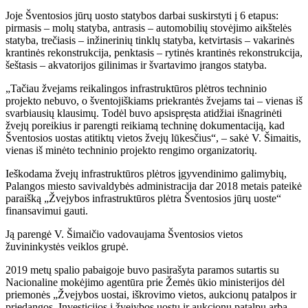
Joje Šventosios jūrų uosto statybos darbai suskirstyti į 6 etapus:
pirmasis – molų statyba, antrasis – automobilių stovėjimo aikštelės
statyba, trečiasis – inžinerinių tinklų statyba, ketvirtasis – vakarinės
krantinės rekonstrukcija, penktasis – rytinės krantinės rekonstrukcija,
šeštasis – akvatorijos gilinimas ir švartavimo įrangos statyba.
„Tačiau žvejams reikalingos infrastruktūros plėtros techninio
projekto nebuvo, o šventojiškiams priekrantės žvejams tai – vienas iš
svarbiausių klausimų. Todėl buvo apsispręsta atidžiai išnagrinėti
žvejų poreikius ir parengti reikiamą techninę dokumentaciją, kad
Šventosios uostas atitiktų vietos žvejų lūkesčius“, – sakė V. Šimaitis,
vienas iš minėto techninio projekto rengimo organizatorių.
Ieškodama žvejų infrastruktūros plėtros įgyvendinimo galimybių,
Palangos miesto savivaldybės administracija dar 2018 metais pateikė
paraišką „Žvejybos infrastruktūros plėtra Šventosios jūrų uoste“
finansavimui gauti.
Ją parengė V. Šimaičio vadovaujama Šventosios vietos
žuvininkystės veiklos grupė.
2019 metų spalio pabaigoje buvo pasirašyta paramos sutartis su
Nacionaline mokėjimo agentūra prie Žemės ūkio ministerijos dėl
priemonės „Žvejybos uostai, iškrovimo vietos, aukcionų patalpos ir
priedangos. Investicijos į žvejybos uostų ir aukcionų patalpų arba