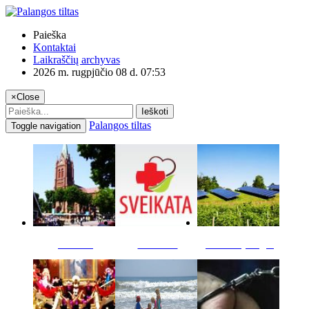
Paieška
Kontaktai
Laikraščių archyvas
2026 m. rugpjūčio 08 d. 07:53
×
Close
Ieškoti
Palangos tiltas
Toggle navigation
Miestas
Sveikata
Verslas pinigai