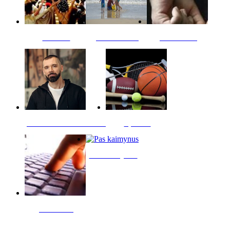
Kultūra
Jūros vaikai
Kriminalai
PT redaktoriaus skiltis
Sportas
Pas kaimynus
Skelbimai