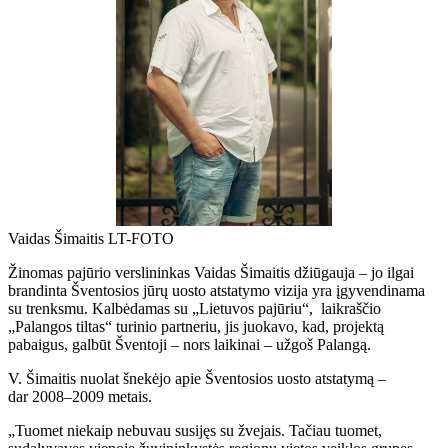
Vaidas Šimaitis LT-FOTO
Žinomas pajūrio verslininkas Vaidas Šimaitis džiūgauja – jo ilgai
brandinta Šventosios jūrų uosto atstatymo vizija yra įgyvendinama
su trenksmu. Kalbėdamas su „Lietuvos pajūriu“, laikraščio
„Palangos tiltas“ turinio partneriu, jis juokavo, kad, projektą
pabaigus, galbūt Šventoji – nors laikinai – užgoš Palangą.
V. Šimaitis nuolat šnekėjo apie Šventosios uosto atstatymą –
dar 2008–2009 metais.
„Tuomet niekaip nebuvau susijęs su žvejais. Tačiau tuomet,