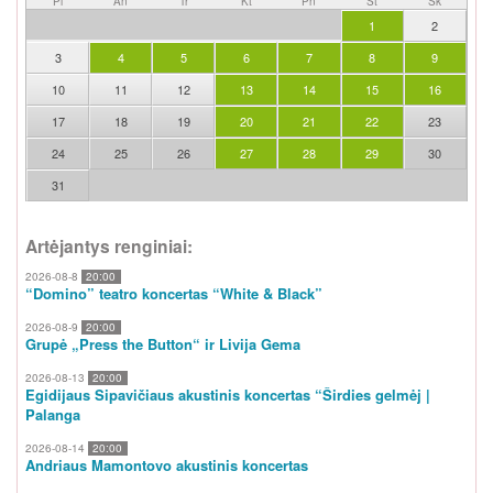
Pi
An
Tr
Kt
Pn
Št
Sk
1
2
3
4
5
6
7
8
9
10
11
12
13
14
15
16
17
18
19
20
21
22
23
24
25
26
27
28
29
30
31
Artėjantys renginiai:
2026-08-8
20:00
“Domino” teatro koncertas “White & Black”
2026-08-9
20:00
Grupė „Press the Button“ ir Livija Gema
2026-08-13
20:00
Egidijaus Sipavičiaus akustinis koncertas “Širdies gelmėj |
Palanga
2026-08-14
20:00
Andriaus Mamontovo akustinis koncertas