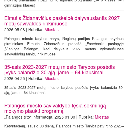
gimnazijos klases)
Eimutis Židanavičius paskelbė dalyvausiantis 2027
metų savivaldos rinkimuose
2026 05 08 | Rubrika:
Miestas
Palangos miesto tarybos narys, Regionų partijos Palangos skyriaus
pirmininkas Eimutis Židanavičius pranešė „Facebook“ puslapyje
„Vieninga Palanga“, kad dalyvaus 2027 metais vyksiančiuose
savivaldybių tarybų rinkimuose.
35-asis 2023-2027 metų miesto Tarybos posėdis
įvyks balandžio 30-ąją, jame – 64 klausimai
2026 04 25 | Rubrika:
Miestas
35-asis 2023-2027 metų miesto Tarybos posėdis įvyks balandžio 30-
ąją, jame – 64 klausimai.
Palangos miesto savivaldybė tęsia sėkmingą
mokymo plaukti programą
„Palangos tilto“ informacija, 2025 01 30 | Rubrika:
Miestas
Ketvirtadienį, sausio 30 dieną, Palangos miesto Taryba patvirtino 2025–