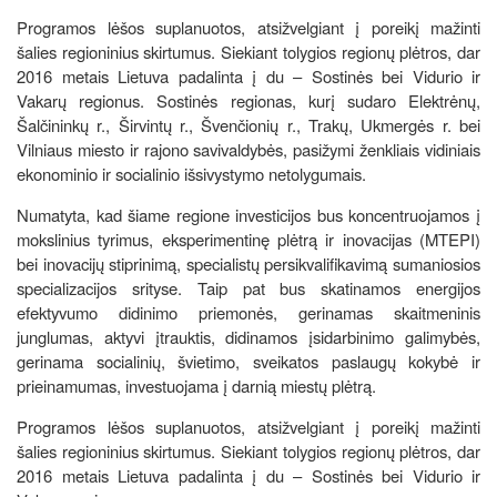
Programos lėšos suplanuotos, atsižvelgiant į poreikį mažinti
šalies regioninius skirtumus. Siekiant tolygios regionų plėtros, dar
2016 metais Lietuva padalinta į du – Sostinės bei Vidurio ir
Vakarų regionus. Sostinės regionas, kurį sudaro Elektrėnų,
Šalčininkų r., Širvintų r., Švenčionių r., Trakų, Ukmergės r. bei
Vilniaus miesto ir rajono savivaldybės, pasižymi ženkliais vidiniais
ekonominio ir socialinio išsivystymo netolygumais.
Numatyta, kad šiame regione investicijos bus koncentruojamos į
mokslinius tyrimus, eksperimentinę plėtrą ir inovacijas (MTEPI)
bei inovacijų stiprinimą, specialistų persikvalifikavimą sumaniosios
specializacijos srityse. Taip pat bus skatinamos energijos
efektyvumo didinimo priemonės, gerinamas skaitmeninis
junglumas, aktyvi įtrauktis, didinamos įsidarbinimo galimybės,
gerinama socialinių, švietimo, sveikatos paslaugų kokybė ir
prieinamumas, investuojama į darnią miestų plėtrą.
Programos lėšos suplanuotos, atsižvelgiant į poreikį mažinti
šalies regioninius skirtumus. Siekiant tolygios regionų plėtros, dar
2016 metais Lietuva padalinta į du – Sostinės bei Vidurio ir