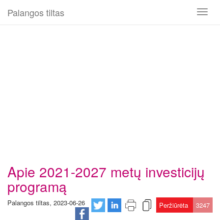
Palangos tiltas
Toggl
naviga
Apie 2021-2027 metų investicijų
programą
Palangos tiltas, 2023-06-26
Peržiūrėta
3247