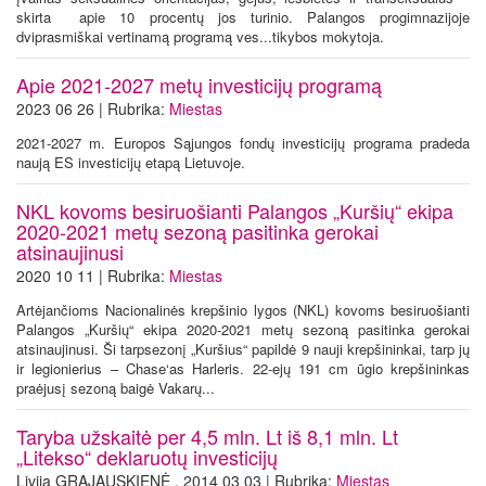
skirta apie 10 procentų jos turinio. Palangos progimnazijoje
dviprasmiškai vertinamą programą ves...tikybos mokytoja.
Apie 2021-2027 metų investicijų programą
2023 06 26 | Rubrika:
Miestas
2021-2027 m. Europos Sąjungos fondų investicijų programa pradeda
naują ES investicijų etapą Lietuvoje.
NKL kovoms besiruošianti Palangos „Kuršių“ ekipa
2020-2021 metų sezoną pasitinka gerokai
atsinaujinusi
2020 10 11 | Rubrika:
Miestas
Artėjančioms Nacionalinės krepšinio lygos (NKL) kovoms besiruošianti
Palangos „Kuršių“ ekipa 2020-2021 metų sezoną pasitinka gerokai
atsinaujinusi. Ši tarpsezonį „Kuršius“ papildė 9 nauji krepšininkai, tarp jų
ir legionierius – Chase‘as Harleris. 22-ejų 191 cm ūgio krepšininkas
praėjusį sezoną baigė Vakarų...
Taryba užskaitė per 4,5 mln. Lt iš 8,1 mln. Lt
„Litekso“ deklaruotų investicijų
Livija GRAJAUSKIENĖ , 2014 03 03 | Rubrika:
Miestas