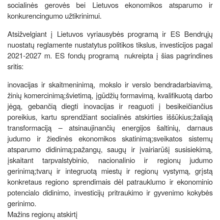
socialinės gerovės bei Lietuvos ekonomikos atsparumo ir
konkurencingumo užtikrinimui.
Atsižvelgiant į Lietuvos vyriausybės programą ir ES Bendrųjų
nuostatų reglamente nustatytus politikos tikslus, investicijos pagal
2021-2027 m. ES fondų programą nukreipta į šias pagrindines
sritis:
inovacijas ir skaitmeninimą, mokslo ir verslo bendradarbiavimą,
žinių komercinimą;švietimą, įgūdžių formavimą, kvalifikuotą darbo
jėgą, gebančią diegti inovacijas ir reaguoti į besikeičiančius
poreikius, kartu sprendžiant socialinės atskirties iššūkius;žaliąją
transformaciją – atsinaujinančių energijos šaltinių, darnaus
judumo ir žiedinės ekonomikos skatinimą;sveikatos sistemų
atsparumo didinimą;pažangų, saugų ir įvairiarūšį susisiekimą,
įskaitant tarpvalstybinio, nacionalinio ir regionų judumo
gerinimą;tvarų ir integruotą miestų ir regionų vystymą, grįstą
konkretaus regiono sprendimais dėl patrauklumo ir ekonominio
potencialo didinimo, investicijų pritraukimo ir gyvenimo kokybės
gerinimo.
Mažins regionų atskirtį