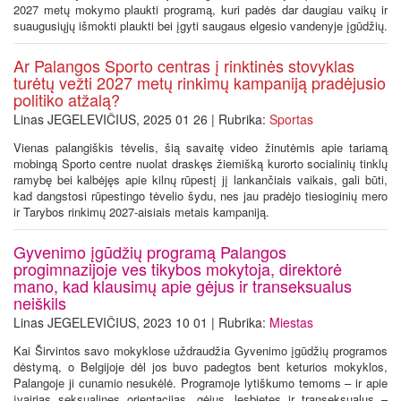
2027 metų mokymo plaukti programą, kuri padės dar daugiau vaikų ir
suaugusiųjų išmokti plaukti bei įgyti saugaus elgesio vandenyje įgūdžių.
Ar Palangos Sporto centras į rinktinės stovyklas
turėtų vežti 2027 metų rinkimų kampaniją pradėjusio
politiko atžalą?
Linas JEGELEVIČIUS, 2025 01 26 | Rubrika:
Sportas
Vienas palangiškis tėvelis, šią savaitę video žinutėmis apie tariamą
mobingą Sporto centre nuolat draskęs žiemišką kurorto socialinių tinklų
ramybę bei kalbėjęs apie kilnų rūpestį jį lankančiais vaikais, gali būti,
kad dangstosi rūpestingo tėvelio šydu, nes jau pradėjo tiesioginių mero
ir Tarybos rinkimų 2027-aisiais metais kampaniją.
Gyvenimo įgūdžių programą Palangos
progimnazijoje ves tikybos mokytoja, direktorė
mano, kad klausimų apie gėjus ir transeksualus
neiškils
Linas JEGELEVIČIUS, 2023 10 01 | Rubrika:
Miestas
Kai Širvintos savo mokyklose uždraudžia Gyvenimo įgūdžių programos
dėstymą, o Belgijoje dėl jos buvo padegtos bent keturios mokyklos,
Palangoje ji cunamio nesukėlė. Programoje lytiškumo temoms – ir apie
įvairias seksualines orientacijas, gėjus, lesbietes ir transeksualus –