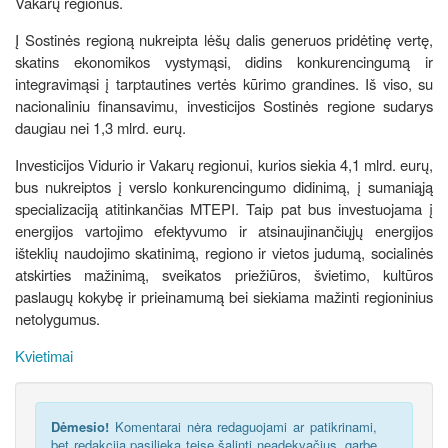
Vakarų regionus.
Į Sostinės regioną nukreipta lėšų dalis generuos pridėtinę vertę,
skatins ekonomikos vystymąsi, didins konkurencingumą ir
integravimąsi į tarptautines vertės kūrimo grandines. Iš viso, su
nacionaliniu finansavimu, investicijos Sostinės regione sudarys
daugiau nei 1,3 mlrd. eurų.
Investicijos Vidurio ir Vakarų regionui, kurios siekia 4,1 mlrd. eurų,
bus nukreiptos į verslo konkurencingumo didinimą, į sumaniąją
specializaciją atitinkančias MTEPI. Taip pat bus investuojama į
energijos vartojimo efektyvumo ir atsinaujinančiųjų energijos
išteklių naudojimo skatinimą, regiono ir vietos judumą, socialinės
atskirties mažinimą, sveikatos priežiūros, švietimo, kultūros
paslaugų kokybę ir prieinamumą bei siekiama mažinti regioninius
netolygumus.
Kvietimai
Dėmesio!
Komentarai nėra redaguojami ar patikrinami,
bet redakcija pasilieka teisę šalinti neadekvačius, garbę