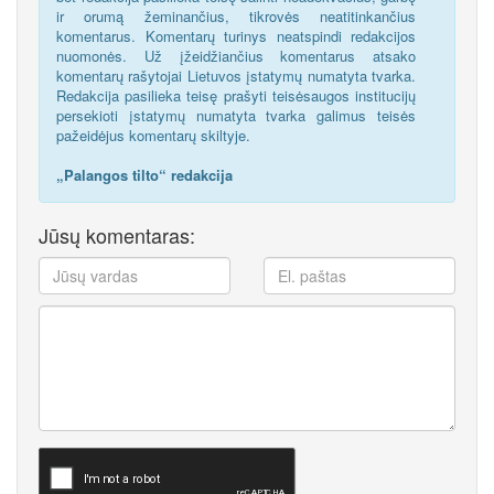
ir orumą žeminančius, tikrovės neatitinkančius
komentarus. Komentarų turinys neatspindi redakcijos
nuomonės. Už įžeidžiančius komentarus atsako
komentarų rašytojai Lietuvos įstatymų numatyta tvarka.
Redakcija pasilieka teisę prašyti teisėsaugos institucijų
persekioti įstatymų numatyta tvarka galimus teisės
pažeidėjus komentarų skiltyje.
„Palangos tilto“ redakcija
Jūsų komentaras: