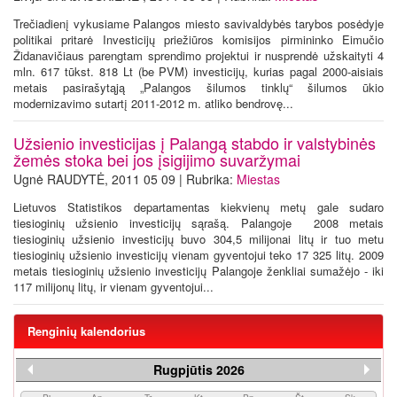
Trečiadienį vykusiame Palangos miesto savivaldybės tarybos posėdyje
politikai pritarė Investicijų priežiūros komisijos pirmininko Eimučio
Židanavičiaus parengtam sprendimo projektui ir nusprendė užskaityti 4
mln. 617 tūkst. 818 Lt (be PVM) investicijų, kurias pagal 2000-aisiais
metais pasirašytąją „Palangos šilumos tinklų“ šilumos ūkio
modernizavimo sutartį 2011-2012 m. atliko bendrovę...
Užsienio investicijas į Palangą stabdo ir valstybinės
žemės stoka bei jos įsigijimo suvaržymai
Ugnė RAUDYTĖ, 2011 05 09 | Rubrika:
Miestas
Lietuvos Statistikos departamentas kiekvienų metų gale sudaro
tiesioginių užsienio investicijų sąrašą. Palangoje 2008 metais
tiesioginių užsienio investicijų buvo 304,5 milijonai litų ir tuo metu
tiesioginių užsienio investicijų vienam gyventojui teko 17 325 litų. 2009
metais tiesioginių užsienio investicijų Palangoje ženkliai sumažėjo - iki
117 milijonų litų, ir vienam gyventojui...
Renginių kalendorius
Rugpjūtis 2026