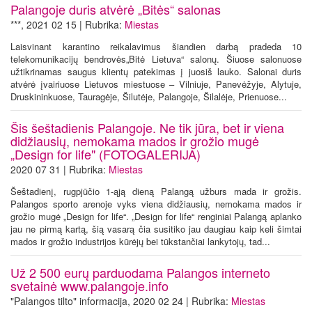
Palangoje duris atvėrė „Bitės“ salonas
***, 2021 02 15 | Rubrika:
Miestas
Laisvinant karantino reikalavimus šiandien darbą pradeda 10
telekomunikacijų bendrovės„Bitė Lietuva“ salonų. Šiuose salonuose
užtikrinamas saugus klientų patekimas į juosiš lauko. Salonai duris
atvėrė įvairiuose Lietuvos miestuose – Vilniuje, Panevėžyje, Alytuje,
Druskininkuose, Tauragėje, Šilutėje, Palangoje, Šilalėje, Prienuose...
Šis šeštadienis Palangoje. Ne tik jūra, bet ir viena
didžiausių, nemokama mados ir grožio mugė
„Design for life" (FOTOGALERIJA)
2020 07 31 | Rubrika:
Miestas
Šeštadienį, rugpjūčio 1-ąją dieną Palangą užburs mada ir grožis.
Palangos sporto arenoje vyks viena didžiausių, nemokama mados ir
grožio mugė „Design for life“. „Design for life“ renginiai Palangą aplanko
jau ne pirmą kartą, šią vasarą čia susitiko jau daugiau kaip keli šimtai
mados ir grožio industrijos kūrėjų bei tūkstančiai lankytojų, tad...
Už 2 500 eurų parduodama Palangos interneto
svetainė www.palangoje.info
"Palangos tilto" informacija, 2020 02 24 | Rubrika:
Miestas