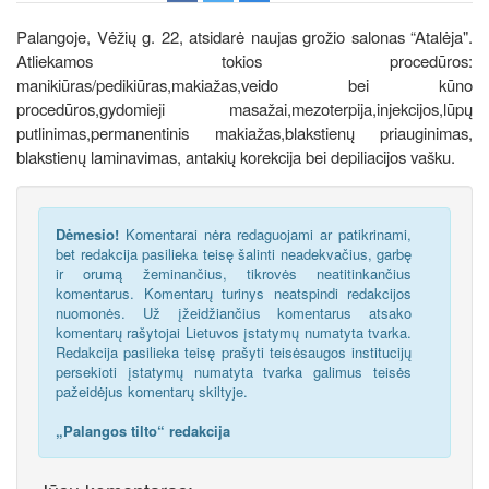
Palangoje, Vėžių g. 22, atsidarė naujas grožio salonas “Atalėja".
Atliekamos tokios procedūros:
manikiūras/pedikiūras,makiažas,veido bei kūno
procedūros,gydomieji masažai,mezoterpija,injekcijos,lūpų
putlinimas,permanentinis makiažas,blakstienų priauginimas,
blakstienų laminavimas, antakių korekcija bei depiliacijos vašku.
Dėmesio!
Komentarai nėra redaguojami ar patikrinami,
bet redakcija pasilieka teisę šalinti neadekvačius, garbę
ir orumą žeminančius, tikrovės neatitinkančius
komentarus. Komentarų turinys neatspindi redakcijos
nuomonės. Už įžeidžiančius komentarus atsako
komentarų rašytojai Lietuvos įstatymų numatyta tvarka.
Redakcija pasilieka teisę prašyti teisėsaugos institucijų
persekioti įstatymų numatyta tvarka galimus teisės
pažeidėjus komentarų skiltyje.
„Palangos tilto“ redakcija