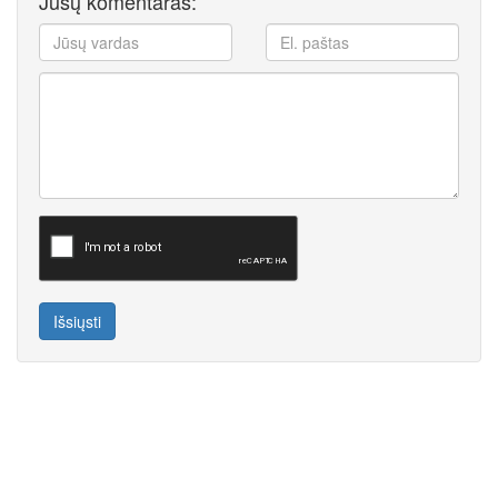
Jūsų komentaras:
Išsiųsti