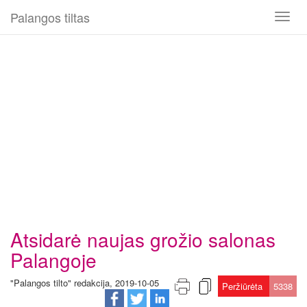
Palangos tiltas
Toggl
naviga
Atsidarė naujas grožio salonas
Palangoje
"Palangos tilto" redakcija, 2019-10-05
Peržiūrėta
5338