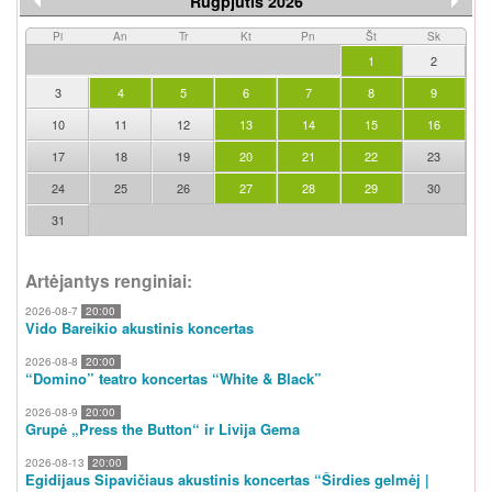
Rugpjūtis 2026
Pi
An
Tr
Kt
Pn
Št
Sk
1
2
3
4
5
6
7
8
9
10
11
12
13
14
15
16
17
18
19
20
21
22
23
24
25
26
27
28
29
30
31
Artėjantys renginiai:
2026-08-7
20:00
Vido Bareikio akustinis koncertas
2026-08-8
20:00
“Domino” teatro koncertas “White & Black”
2026-08-9
20:00
Grupė „Press the Button“ ir Livija Gema
2026-08-13
20:00
Egidijaus Sipavičiaus akustinis koncertas “Širdies gelmėj |