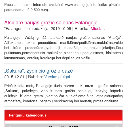
Populiari miesto interneto svetainė www.palangoje.info ieško pirkėjo -
parduodama už 2 500 eurų.
Atsidarė naujas grožio salonas Palangoje
"Palangos tilto" redakcija, 2019 10 05 | Rubrika:
Miestas
Palangoje, Vėžių g. 22, atsidarė naujas grožio salonas “Atalėja".
Atliekamos tokios procedūros: manikiūras/pedikiūras,makiažas,veido
bei kūno procedūros,gydomieji masažai,mezoterpija,injekcijos,lūpų
putlinimas,permanentinis makiažas,blakstienų priauginimas, blakstienų
laminavimas, antakių korekcija bei depiliacijos vašku.
„Sakura“: žydinčio grožio oazė
2015 12 21 | Rubrika:
Verslas pinigai
Prieš keletą metų Palangoje duris atvėrė jauki oazė – grožio salonas
„Sakura“, pakylėjęs viso kurorto grožio paslaugų kokybę laipteliu
aukštyn. Klientai greitai įvertino čia skleidžiamą šiltą, atpalaiduojančią
atmosferą, komfortą, pagarbų bendravimą bei meistrų profesionalumą.
Renginių kalendorius