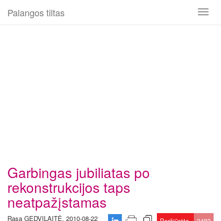
Palangos tiltas
Toggl
naviga
Garbingas jubiliatas po
rekonstrukcijos taps
neatpažįstamas
Rasa GEDVILAITĖ, 2010-08-22
Peržiūrėta
3483