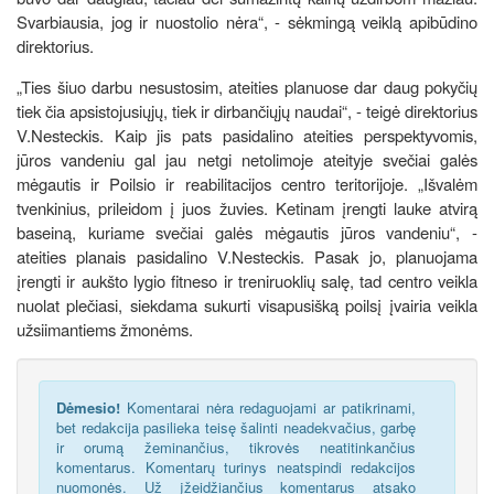
Svarbiausia, jog ir nuostolio nėra“, - sėkmingą veiklą apibūdino
direktorius.
„Ties šiuo darbu nesustosim, ateities planuose dar daug pokyčių
tiek čia apsistojusiųjų, tiek ir dirbančiųjų naudai“, - teigė direktorius
V.Nesteckis. Kaip jis pats pasidalino ateities perspektyvomis,
jūros vandeniu gal jau netgi netolimoje ateityje svečiai galės
mėgautis ir Poilsio ir reabilitacijos centro teritorijoje. „Išvalėm
tvenkinius, prileidom į juos žuvies. Ketinam įrengti lauke atvirą
baseiną, kuriame svečiai galės mėgautis jūros vandeniu“, -
ateities planais pasidalino V.Nesteckis. Pasak jo, planuojama
įrengti ir aukšto lygio fitneso ir treniruoklių salę, tad centro veikla
nuolat plečiasi, siekdama sukurti visapusišką poilsį įvairia veikla
užsiimantiems žmonėms.
Dėmesio!
Komentarai nėra redaguojami ar patikrinami,
bet redakcija pasilieka teisę šalinti neadekvačius, garbę
ir orumą žeminančius, tikrovės neatitinkančius
komentarus. Komentarų turinys neatspindi redakcijos
nuomonės. Už įžeidžiančius komentarus atsako