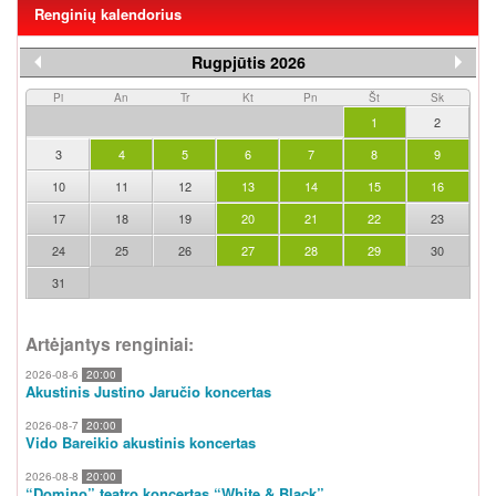
Renginių kalendorius
Rugpjūtis 2026
Pi
An
Tr
Kt
Pn
Št
Sk
1
2
3
4
5
6
7
8
9
10
11
12
13
14
15
16
17
18
19
20
21
22
23
24
25
26
27
28
29
30
31
Artėjantys renginiai:
2026-08-6
20:00
Akustinis Justino Jaručio koncertas
2026-08-7
20:00
Vido Bareikio akustinis koncertas
2026-08-8
20:00
“Domino” teatro koncertas “White & Black”