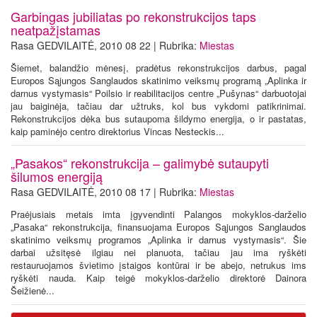
Garbingas jubiliatas po rekonstrukcijos taps
neatpažįstamas
Rasa GEDVILAITĖ, 2010 08 22 | Rubrika:
Miestas
Šiemet, balandžio mėnesį, pradėtus rekonstrukcijos darbus, pagal
Europos Sąjungos Sanglaudos skatinimo veiksmų programą „Aplinka ir
darnus vystymasis“ Poilsio ir reabilitacijos centre „Pušynas“ darbuotojai
jau baiginėja, tačiau dar užtruks, kol bus vykdomi patikrinimai.
Rekonstrukcijos dėka bus sutaupoma šildymo energija, o ir pastatas,
kaip paminėjo centro direktorius Vincas Nesteckis...
„Pasakos“ rekonstrukcija – galimybė sutaupyti
šilumos energiją
Rasa GEDVILAITĖ, 2010 08 17 | Rubrika:
Miestas
Praėjusiais metais imta įgyvendinti Palangos mokyklos-darželio
„Pasaka“ rekonstrukcija, finansuojama Europos Sąjungos Sanglaudos
skatinimo veiksmų programos „Aplinka ir darnus vystymasis“. Šie
darbai užsitęsė ilgiau nei planuota, tačiau jau ima ryškėti
restauruojamos švietimo įstaigos kontūrai ir be abejo, netrukus ims
ryškėti nauda. Kaip teigė mokyklos-darželio direktorė Dainora
Šeižienė...