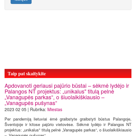
Taip pat skaitykite
Apdovanoti geriausi pajūrio būstai – sėkmė lydėjo ir
Palangos NT projektus: „unikalus" titulą pelnė
„Vanagupės parkas“, o šiuolaikiškiausio –
„Vanagupės pušynas“
2023 02 05 | Rubrika:
Miestas
Per pandemiją lietuviai ėmė graibstyte graibstyti būstus Palangoje,
Šventojoje ir kitose pajūrio vietovėse. Sėkmė lydėjo ir Palangos NT
projektus: „unikalus" titulą pelnė „Vanagupės parkas“, o šiuolaikiškiausio
– „Vanagupės pušynas“.