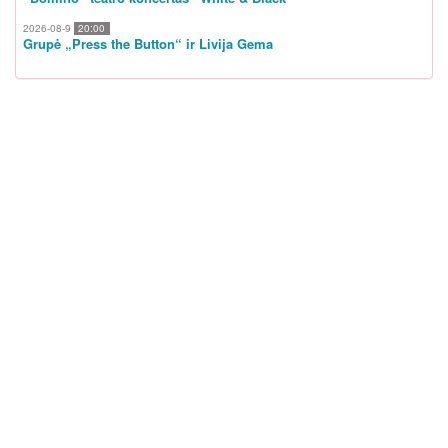
2026-08-9
20:00
Grupė „Press the Button“ ir Livija Gema