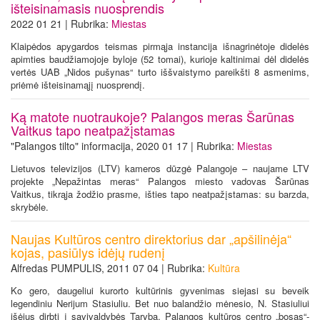
išteisinamasis nuosprendis
2022 01 21 | Rubrika:
Miestas
Klaipėdos apygardos teismas pirmąja instancija išnagrinėtoje didelės
apimties baudžiamojoje byloje (52 tomai), kurioje kaltinimai dėl didelės
vertės UAB „Nidos pušynas“ turto iššvaistymo pareikšti 8 asmenims,
priėmė išteisinamąjį nuosprendį.
Ką matote nuotraukoje? Palangos meras Šarūnas
Vaitkus tapo neatpažįstamas
"Palangos tilto" informacija, 2020 01 17 | Rubrika:
Miestas
Lietuvos televizijos (LTV) kameros dūzgė Palangoje – naujame LTV
projekte „Nepažintas meras“ Palangos miesto vadovas Šarūnas
Vaitkus, tikrąja žodžio prasme, išties tapo neatpažįstamas: su barzda,
skrybėle.
Naujas Kultūros centro direktorius dar „apšilinėja“
kojas, pasiūlys idėjų rudenį
Alfredas PUMPULIS, 2011 07 04 | Rubrika:
Kultūra
Ko gero, daugeliui kurorto kultūrinis gyvenimas siejasi su beveik
legendiniu Nerijum Stasiuliu. Bet nuo balandžio mėnesio, N. Stasiuliui
išėjus dirbti į savivaldybės Tarybą, Palangos kultūros centro „bosas“-