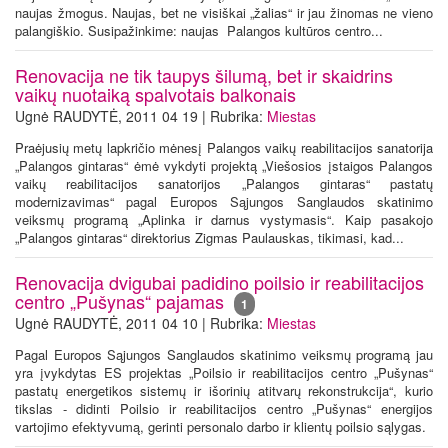
naujas žmogus. Naujas, bet ne visiškai „žalias“ ir jau žinomas ne vieno
palangiškio. Susipažinkime: naujas Palangos kultūros centro...
Renovacija ne tik taupys šilumą, bet ir skaidrins
vaikų nuotaiką spalvotais balkonais
Ugnė RAUDYTĖ, 2011 04 19 | Rubrika:
Miestas
Praėjusių metų lapkričio mėnesį Palangos vaikų reabilitacijos sanatorija
„Palangos gintaras“ ėmė vykdyti projektą „Viešosios įstaigos Palangos
vaikų reabilitacijos sanatorijos „Palangos gintaras“ pastatų
modernizavimas“ pagal Europos Sąjungos Sanglaudos skatinimo
veiksmų programą „Aplinka ir darnus vystymasis“. Kaip pasakojo
„Palangos gintaras“ direktorius Zigmas Paulauskas, tikimasi, kad...
Renovacija dvigubai padidino poilsio ir reabilitacijos
centro „Pušynas“ pajamas
1
Ugnė RAUDYTĖ, 2011 04 10 | Rubrika:
Miestas
Pagal Europos Sąjungos Sanglaudos skatinimo veiksmų programą jau
yra įvykdytas ES projektas „Poilsio ir reabilitacijos centro „Pušynas“
pastatų energetikos sistemų ir išorinių atitvarų rekonstrukcija“, kurio
tikslas - didinti Poilsio ir reabilitacijos centro „Pušynas“ energijos
vartojimo efektyvumą, gerinti personalo darbo ir klientų poilsio sąlygas.