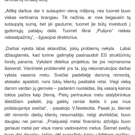
„Atlikę darbus dar ir sutaupėm vieną milijoną, nes tuomet buvo
viskas vertinama brangiau. Tik nežinia, ar mes begausim tą
sutaupytą sumą, bet jei gautume, tuomet jie būtų investuoti į
gydomųjų patalpų dalis. Tuomet tikrai „Pušyno“ niekas
nebeatpažintų“, - šypsojosi direktorius.
„Darbai vyksta labai sklandžiai, jokių problemų nekyla. Labai
džiaugiamės, kad turime galimybę pasinaudoti ES struktūrinių
fondų parama. Vykdant didelius projektus, be jos neįmanoma
išsiversti. Vienintelė problemėlė yra ta, jog rekonstrukcijos darbai
vyksta vasaros metu. Svečiai pastebėję daromą remontą,
atsisako apsistoti, nors tokių klientų pasitaikė retai. Visgi viską
darom vardan jų gerovės – padarėm nuolaidas, šią vasarą kainos
tokios pačios kaip žiemą. Pietų pertraukos metu statybininkus
išleidžiam pailsėti, jog galėtų ramiai ilsėtis ir pas mus
poilsiaujantys svečiai“, - pasakojo V.Nesteckis. Pasak jo, šiemet
dėl remonto darbų klientų nesumažėjo, netgi atvirkščiai, buvo
daugiau nei pernai. „Praėjusieji metai finansiniu atžvilgiu buvo
geriausi metai per visus mano vadovavimo metus. Šiemet svečių
buvo dar daugiau, tačiau dėl sumažintų kainų uždirbom mažiau.