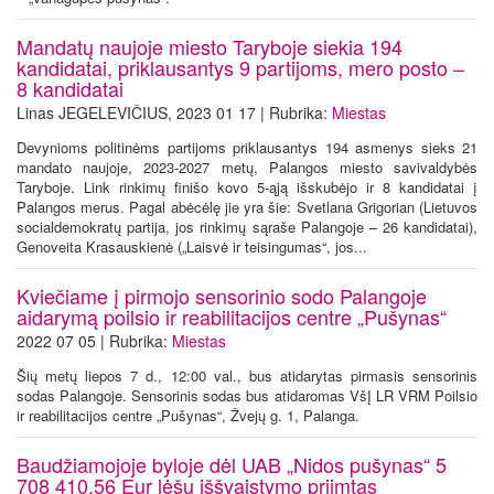
Mandatų naujoje miesto Taryboje siekia 194
kandidatai, priklausantys 9 partijoms, mero posto –
8 kandidatai
Linas JEGELEVIČIUS, 2023 01 17 | Rubrika:
Miestas
Devynioms politinėms partijoms priklausantys 194 asmenys sieks 21
mandato naujoje, 2023-2027 metų, Palangos miesto savivaldybės
Taryboje. Link rinkimų finišo kovo 5-ąją išskubėjo ir 8 kandidatai į
Palangos merus. Pagal abėcėlę jie yra šie: Svetlana Grigorian (Lietuvos
socialdemokratų partija, jos rinkimų sąraše Palangoje – 26 kandidatai),
Genoveita Krasauskienė („Laisvė ir teisingumas“, jos...
Kviečiame į pirmojo sensorinio sodo Palangoje
aidarymą poilsio ir reabilitacijos centre „Pušynas“
2022 07 05 | Rubrika:
Miestas
Šių metų liepos 7 d., 12:00 val., bus atidarytas pirmasis sensorinis
sodas Palangoje. Sensorinis sodas bus atidaromas VšĮ LR VRM Poilsio
ir reabilitacijos centre „Pušynas“, Žvejų g. 1, Palanga.
Baudžiamojoje byloje dėl UAB „Nidos pušynas“ 5
708 410,56 Eur lėšų iššvaistymo priimtas