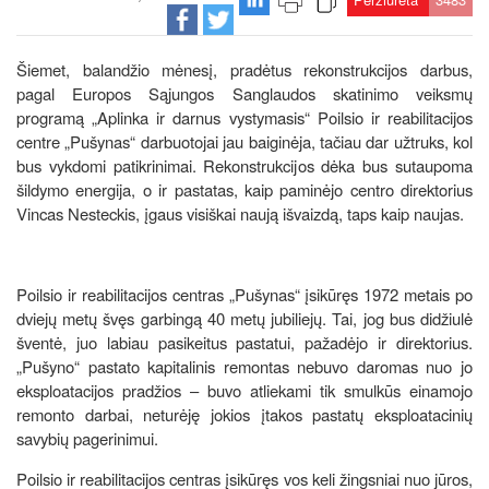
Šiemet, balandžio mėnesį, pradėtus rekonstrukcijos darbus,
pagal Europos Sąjungos Sanglaudos skatinimo veiksmų
programą „Aplinka ir darnus vystymasis“ Poilsio ir reabilitacijos
centre „Pušynas“ darbuotojai jau baiginėja, tačiau dar užtruks, kol
bus vykdomi patikrinimai. Rekonstrukcijos dėka bus sutaupoma
šildymo energija, o ir pastatas, kaip paminėjo centro direktorius
Vincas Nesteckis, įgaus visiškai naują išvaizdą, taps kaip naujas.
Poilsio ir reabilitacijos centras „Pušynas“ įsikūręs 1972 metais po
dviejų metų švęs garbingą 40 metų jubiliejų. Tai, jog bus didžiulė
šventė, juo labiau pasikeitus pastatui, pažadėjo ir direktorius.
„Pušyno“ pastato kapitalinis remontas nebuvo daromas nuo jo
eksploatacijos pradžios – buvo atliekami tik smulkūs einamojo
remonto darbai, neturėję jokios įtakos pastatų eksploatacinių
savybių pagerinimui.
Poilsio ir reabilitacijos centras įsikūręs vos keli žingsniai nuo jūros,