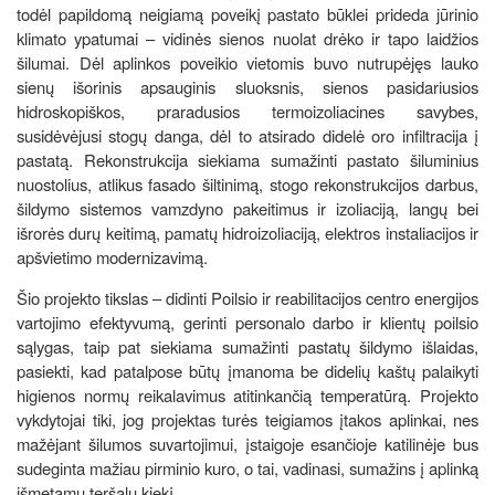
todėl papildomą neigiamą poveikį pastato būklei prideda jūrinio
klimato ypatumai – vidinės sienos nuolat drėko ir tapo laidžios
šilumai. Dėl aplinkos poveikio vietomis buvo nutrupėjęs lauko
sienų išorinis apsauginis sluoksnis, sienos pasidariusios
hidroskopiškos, praradusios termoizoliacines savybes,
susidėvėjusi stogų danga, dėl to atsirado didelė oro infiltracija į
pastatą. Rekonstrukcija siekiama sumažinti pastato šiluminius
nuostolius, atlikus fasado šiltinimą, stogo rekonstrukcijos darbus,
šildymo sistemos vamzdyno pakeitimus ir izoliaciją, langų bei
išrorės durų keitimą, pamatų hidroizoliaciją, elektros instaliacijos ir
apšvietimo modernizavimą.
Šio projekto tikslas – didinti Poilsio ir reabilitacijos centro energijos
vartojimo efektyvumą, gerinti personalo darbo ir klientų poilsio
sąlygas, taip pat siekiama sumažinti pastatų šildymo išlaidas,
pasiekti, kad patalpose būtų įmanoma be didelių kaštų palaikyti
higienos normų reikalavimus atitinkančią temperatūrą. Projekto
vykdytojai tiki, jog projektas turės teigiamos įtakos aplinkai, nes
mažėjant šilumos suvartojimui, įstaigoje esančioje katilinėje bus
sudeginta mažiau pirminio kuro, o tai, vadinasi, sumažins į aplinką
išmetamų teršalų kiekį.