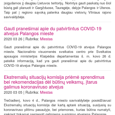
įsigydamos jį daugiau Lietuvos teritorijų. Norintys gauti paskatą nuo šiol
būstą gali planuoti ir Gargžduose, Tauragėje, dalyje Palangos ir Utenos.
Taip pat į regiono sąvoką patenka daugiau vietovių Vilniaus rajono
savivaldybėje.
Gauti pranešimai apie du patvirtintus COVID-19
atvejus Palangos mieste
2020 03 26 | Rubrika:
Miestas
Gauti pranešimai apie du patvirtintus COVID-19 atvejus Palangos
mieste. Nacionalinio visuomenės sveikatos centro prie Sveikatos
apsaugos ministerijos Klaipėdos departamentas š. m. kovo 26 d.
pateikė informaciją, kad yra gauti pranešimai apie du patvirtintus
COVID-19 atvejus Palangos mieste.
Ekstremalių situacijų komisija priėmė sprendimus
bei rekomendacijas dėl būtinų veiksmų, įtarus
galimus koronaviruso atvejus
2020 03 05 | Rubrika:
Miestas
Trečiadienį, kovo 4 d., Palangos miesto savivaldybėje posėdžiavusi
Ekstremalių situacijų komisija dar kartą aptarė situaciją, susijusią su
koronaviruso plitimu pasaulyje, bei priemones, kurias būtina numatyti,
siekiant tinkamai pasirengti galimiems susirgimo atvejams Palangoje.