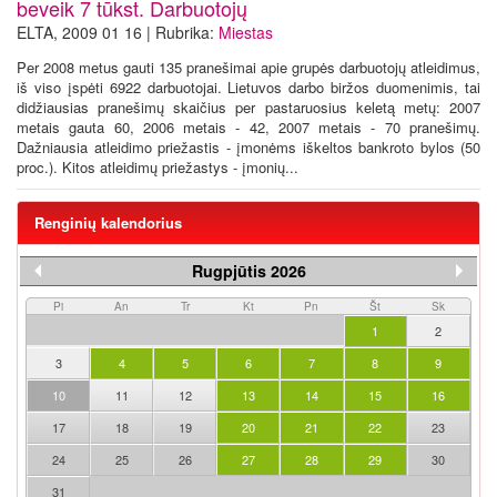
beveik 7 tūkst. Darbuotojų
ELTA, 2009 01 16 | Rubrika:
Miestas
Per 2008 metus gauti 135 pranešimai apie grupės darbuotojų atleidimus,
iš viso įspėti 6922 darbuotojai. Lietuvos darbo biržos duomenimis, tai
didžiausias pranešimų skaičius per pastaruosius keletą metų: 2007
metais gauta 60, 2006 metais - 42, 2007 metais - 70 pranešimų.
Dažniausia atleidimo priežastis - įmonėms iškeltos bankroto bylos (50
proc.). Kitos atleidimų priežastys - įmonių...
Renginių kalendorius
Rugpjūtis 2026
Pi
An
Tr
Kt
Pn
Št
Sk
1
2
3
4
5
6
7
8
9
10
11
12
13
14
15
16
17
18
19
20
21
22
23
24
25
26
27
28
29
30
31