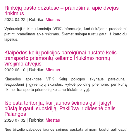
Rinkėjų pašto dėžutėse – pranešimai apie dvejus
rinkimus
2024 04 22 | Rubrika:
Miestas
Vyriausioji rinkimų komisija (VRK) informuoja, kad rinkėjams pradedami
platinti pranešimai apie rinkimus. Šiemet rinkėjai turėtų gauti iš karto du
lapelius.
Klaipėdos kelių policijos pareigūnai nustatė kelis
transporto priemonių keliamo triukšmo normų
viršijimo atvejus
2022 06 10 | Rubrika:
Miestas
Klaipėdos apskrities VPK Kelių policijos skyriaus pareigūnai,
reaguodami į gyventojų skundus, vykdė policinę priemonę, per kurią
tikrino transporto priemonių keliamo triukšmo lygį.
Išplėsta teritorija, kur jaunos šeimos gali įsigyti
būstą ir gauti subsidiją. Pakliūva ir didesnė dalis
Palangos
2020 07 02 | Rubrika:
Miestas
Nuo birželio pabaigos jaunos šeimos paskatą pirmam būstui gali gauti