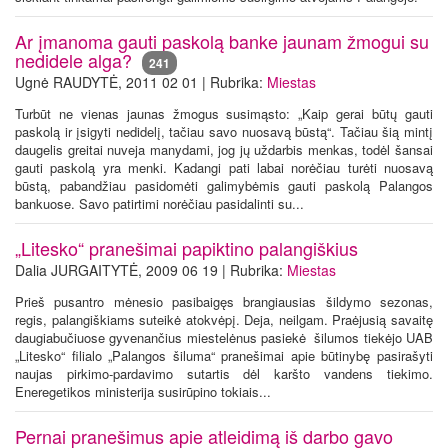
Ar įmanoma gauti paskolą banke jaunam žmogui su
nedidele alga?
241
Ugnė RAUDYTĖ, 2011 02 01 | Rubrika:
Miestas
Turbūt ne vienas jaunas žmogus susimąsto: „Kaip gerai būtų gauti
paskolą ir įsigyti nedidelį, tačiau savo nuosavą būstą“. Tačiau šią mintį
daugelis greitai nuveja manydami, jog jų uždarbis menkas, todėl šansai
gauti paskolą yra menki. Kadangi pati labai norėčiau turėti nuosavą
būstą, pabandžiau pasidomėti galimybėmis gauti paskolą Palangos
bankuose. Savo patirtimi norėčiau pasidalinti su...
„Litesko“ pranešimai papiktino palangiškius
Dalia JURGAITYTĖ, 2009 06 19 | Rubrika:
Miestas
Prieš pusantro mėnesio pasibaigęs brangiausias šildymo sezonas,
regis, palangiškiams suteikė atokvėpį. Deja, neilgam. Praėjusią savaitę
daugiabučiuose gyvenančius miestelėnus pasiekė šilumos tiekėjo UAB
„Litesko“ filialo „Palangos šiluma“ pranešimai apie būtinybę pasirašyti
naujas pirkimo-pardavimo sutartis dėl karšto vandens tiekimo.
Eneregetikos ministerija susirūpino tokiais...
Pernai pranešimus apie atleidimą iš darbo gavo