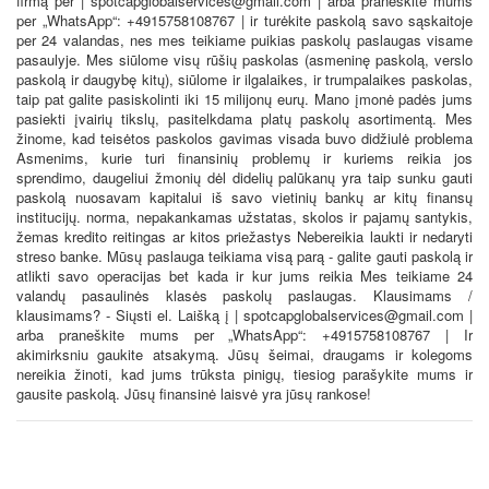
firmą per | spotcapglobalservices@gmail.com | arba praneškite mums
per „WhatsApp“: +4915758108767 | ir turėkite paskolą savo sąskaitoje
per 24 valandas, nes mes teikiame puikias paskolų paslaugas visame
pasaulyje. Mes siūlome visų rūšių paskolas (asmeninę paskolą, verslo
paskolą ir daugybę kitų), siūlome ir ilgalaikes, ir trumpalaikes paskolas,
taip pat galite pasiskolinti iki 15 milijonų eurų. Mano įmonė padės jums
pasiekti įvairių tikslų, pasitelkdama platų paskolų asortimentą. Mes
žinome, kad teisėtos paskolos gavimas visada buvo didžiulė problema
Asmenims, kurie turi finansinių problemų ir kuriems reikia jos
sprendimo, daugeliui žmonių dėl didelių palūkanų yra taip sunku gauti
paskolą nuosavam kapitalui iš savo vietinių bankų ar kitų finansų
institucijų. norma, nepakankamas užstatas, skolos ir pajamų santykis,
žemas kredito reitingas ar kitos priežastys Nebereikia laukti ir nedaryti
streso banke. Mūsų paslauga teikiama visą parą - galite gauti paskolą ir
atlikti savo operacijas bet kada ir kur jums reikia Mes teikiame 24
valandų pasaulinės klasės paskolų paslaugas. Klausimams /
klausimams? - Siųsti el. Laišką į | spotcapglobalservices@gmail.com |
arba praneškite mums per „WhatsApp“: +4915758108767 | Ir
akimirksniu gaukite atsakymą. Jūsų šeimai, draugams ir kolegoms
nereikia žinoti, kad jums trūksta pinigų, tiesiog parašykite mums ir
gausite paskolą. Jūsų finansinė laisvė yra jūsų rankose!