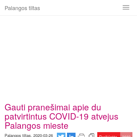
Palangos tiltas
Toggl
naviga
Gauti pranešimai apie du
patvirtintus COVID-19 atvejus
Palangos mieste
Palangos tiltas, 2020-03-26
Peržiūrėta
3669