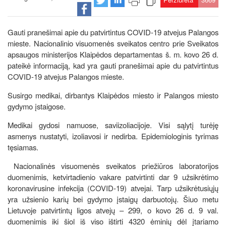
Gauti pranešimai apie du patvirtintus COVID-19 atvejus Palangos
mieste. Nacionalinio visuomenės sveikatos centro prie Sveikatos
apsaugos ministerijos Klaipėdos departamentas š. m. kovo 26 d.
pateikė informaciją, kad yra gauti pranešimai apie du patvirtintus
COVID-19 atvejus Palangos mieste.
Susirgo medikai, dirbantys Klaipėdos miesto ir Palangos miesto
gydymo įstaigose.
Medikai gydosi namuose, saviizoliacijoje. Visi sąlytį turėję
asmenys nustatyti, izoliavosi ir nedirba. Epidemiologinis tyrimas
tęsiamas.
Nacionalinės visuomenės sveikatos priežiūros laboratorijos
duomenimis, ketvirtadienio vakare patvirtinti dar 9 užsikrėtimo
koronavirusine infekcija (COVID-19) atvejai. Tarp užsikrėtusiųjų
yra užsienio karių bei gydymo įstaigų darbuotojų. Šiuo metu
Lietuvoje patvirtintų ligos atvejų – 299, o kovo 26 d. 9 val.
duomenimis iki šiol iš viso ištirti 4320 ėminių dėl įtariamo