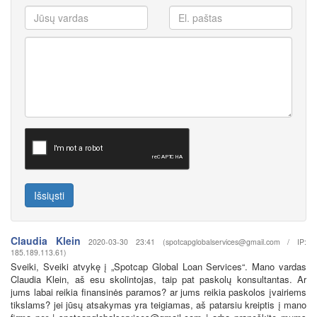
Išsiųsti
Claudia Klein
2020-03-30 23:41 (spotcapglobalservices@gmail.com / IP:
185.189.113.61)
Sveiki, Sveiki atvykę į „Spotcap Global Loan Services“. Mano vardas
Claudia Klein, aš esu skolintojas, taip pat paskolų konsultantas. Ar
jums labai reikia finansinės paramos? ar jums reikia paskolos įvairiems
tikslams? jei jūsų atsakymas yra teigiamas, aš patarsiu kreiptis į mano