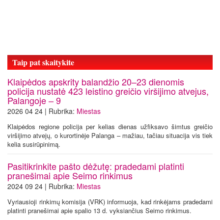
Taip pat skaitykite
Klaipėdos apskrity balandžio 20–23 dienomis
policija nustatė 423 leistino greičio viršijimo atvejus,
Palangoje – 9
2026 04 24 | Rubrika:
Miestas
Klaipėdos regione policija per kelias dienas užfiksavo šimtus greičio
viršijimo atvejų, o kurortinėje Palanga – mažiau, tačiau situacija vis tiek
kelia susirūpinimą.
Pasitikrinkite pašto dėžutę: pradedami platinti
pranešimai apie Seimo rinkimus
2024 09 24 | Rubrika:
Miestas
Vyriausioji rinkimų komisija (VRK) informuoja, kad rinkėjams pradedami
platinti pranešimai apie spalio 13 d. vyksiančius Seimo rinkimus.