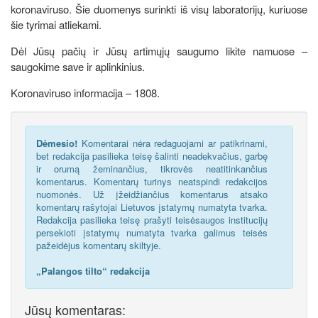
koronaviruso. Šie duomenys surinkti iš visų laboratorijų, kuriuose
šie tyrimai atliekami.
Dėl Jūsų pačių ir Jūsų artimųjų saugumo likite namuose –
saugokime save ir aplinkinius.
Koronaviruso informacija – 1808.
Dėmesio!
Komentarai nėra redaguojami ar patikrinami,
bet redakcija pasilieka teisę šalinti neadekvačius, garbę
ir orumą žeminančius, tikrovės neatitinkančius
komentarus. Komentarų turinys neatspindi redakcijos
nuomonės. Už įžeidžiančius komentarus atsako
komentarų rašytojai Lietuvos įstatymų numatyta tvarka.
Redakcija pasilieka teisę prašyti teisėsaugos institucijų
persekioti įstatymų numatyta tvarka galimus teisės
pažeidėjus komentarų skiltyje.
„Palangos tilto“ redakcija
Jūsų komentaras: