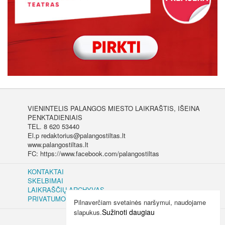
VIENINTELIS PALANGOS MIESTO LAIKRAŠTIS, IŠEINA
PENKTADIENIAIS
TEL. 8 620 53440
El.p redaktorius@palangostiltas.lt
www.palangostiltas.lt
FC: https://www.facebook.com/palangostiltas
KONTAKTAI
SKELBIMAI
LAIKRAŠČIŲ ARCHYVAS
PRIVATUMO IR SLAPUKŲ POLITIKA
Pilnaverčiam svetainės naršymui, naudojame
Sužinoti daugiau
slapukus.