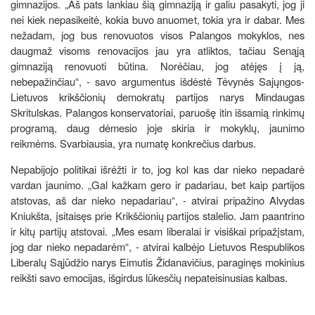
gimnazijos. „Aš pats lankiau šią gimnaziją ir galiu pasakyti, jog ji
nei kiek nepasikeitė, kokia buvo anuomet, tokia yra ir dabar. Mes
nežadam, jog bus renovuotos visos Palangos mokyklos, nes
daugmaž visoms renovacijos jau yra atliktos, tačiau Senąją
gimnaziją renovuoti būtina. Norėčiau, jog atėjęs į ją,
nebepažinčiau“, - savo argumentus išdėstė Tėvynės Sajųngos-
Lietuvos krikščionių demokratų partijos narys Mindaugas
Skritulskas. Palangos konservatoriai, paruošę itin išsamią rinkimų
programą, daug dėmesio joje skiria ir mokyklų, jaunimo
reikmėms. Svarbiausia, yra numatę konkrečius darbus.
Nepabijojo politikai išrėžti ir to, jog kol kas dar nieko nepadarė
vardan jaunimo. „Gal kažkam gero ir padariau, bet kaip partijos
atstovas, aš dar nieko nepadariau“, - atvirai pripažino Alvydas
Kniukšta, įsitaisęs prie Krikščionių partijos stalelio. Jam paantrino
ir kitų partijų atstovai. „Mes esam liberalai ir visiškai pripažįstam,
jog dar nieko nepadarėm“, - atvirai kalbėjo Lietuvos Respublikos
Liberalų Sąjūdžio narys Eimutis Židanavičius, paraginęs mokinius
reikšti savo emocijas, išgirdus lūkesčių nepateisinusias kalbas.