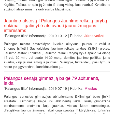
rūgštis. Tačiau, ar apie ją žinote iš tiesų viską, kas svarbu? Kviečiame
sužinoti atsakymus į svarbiausius klausimus.
Jaunimo atstovų į Palangos Jaunimo reikalų tarybą
rinkimai – galimybė atstovauti jauno žmogaus
interesams
"Palangos tilto" informacija, 2019 10 12 | Rubrika:
Jūros vaikai
Palangos miesto savivaldybė kviečia aktyvius, jaunus ir veiklius
žmones įsilieti į Savivaldybės jaunimo reikalų tarybos (SJRT) gretas.
Jaunimo atstovų rinkimai į jaunimo reikalų tarybą vyks spalio 24 dieną
17 val. 30 min. Jei esate 14-29 metų, domitės jaunimo politika, jums
svarbu, kaip jaunas žmogus jaučiasi Palangoje, turite idėjų, pasiūlymų ir
norite jas įgyvendinti, kandidatuokite į...
Palangos senąją gimnaziją baigė 79 abiturientų
laida
"Palangos tilto" informacija, 2019 07 19 | Rubrika:
Miestas
Palangos senosios gimnazijos abiturientams iškilmingai buvo įteikti
atestatai. Gimnaziją baigė 79 abiturientų laida, kurią gimnazijos
bendruomenė prisimins kaip jautrius, vienas kitam dėmesingus,
draugiškus jaunus žmones, labai organizuotas ir kūrybiškas, turinčias