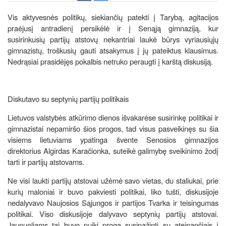
Vis aktyvesnės politikų, siekiančių patekti į Tarybą, agitacijos
praėjusį antradienį persikėlė ir į Senąją gimnaziją, kur
susirinkusių partijų atstovų nekantriai laukė būrys vyriausiųjų
gimnazistų, troškusių gauti atsakymus į jų pateiktus klausimus.
Nedrąsiai prasidėjęs pokalbis netruko peraugti į karštą diskusiją.
Diskutavo su septynių partijų politikais
Lietuvos valstybės atkūrimo dienos išvakarėse susirinkę politikai ir
gimnazistai nepamiršo šios progos, tad visus pasveikinęs su šia
visiems lietuviams ypatinga švente Senosios gimnazijos
direktorius Algirdas Karačionka, suteikė galimybę sveikinimo žodį
tarti ir partijų atstovams.
Ne visi laukti partijų atstovai užėmė savo vietas, du staliukai, prie
kurių maloniai ir buvo pakviesti politikai, liko tušti, diskusijoje
nedalyvavo Naujosios Sąjungos ir partijos Tvarka ir teisingumas
politikai. Viso diskusijoje dalyvavo septynių partijų atstovai.
Jaunuoliams tai buvo puiki proga susipažinti su ateinančiais į