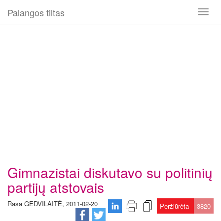
Palangos tiltas
Toggl
naviga
Gimnazistai diskutavo su politinių
partijų atstovais
Rasa GEDVILAITĖ, 2011-02-20
Peržiūrėta
3820