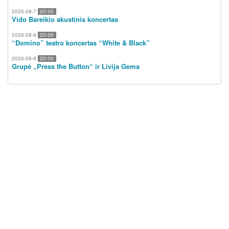
2026-08-7
20:00
Vido Bareikio akustinis koncertas
2026-08-8
20:00
“Domino” teatro koncertas “White & Black”
2026-08-9
20:00
Grupė „Press the Button“ ir Livija Gema