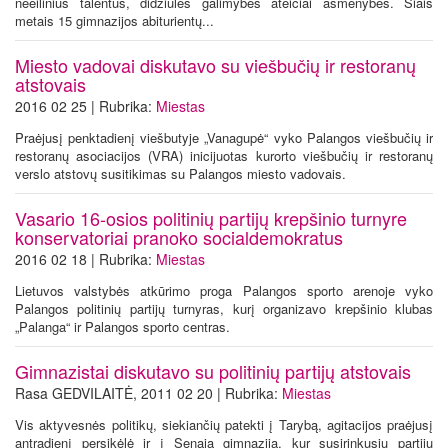
neeilinius talentus, didžiules galimybes ateičiai asmenybes. Šiais
metais 15 gimnazijos abiturientų...
Miesto vadovai diskutavo su viešbučių ir restoranų
atstovais
2016 02 25 | Rubrika:
Miestas
Praėjusį penktadienį viešbutyje „Vanagupė“ vyko Palangos viešbučių ir
restoranų asociacijos (VRA) inicijuotas kurorto viešbučių ir restoranų
verslo atstovų susitikimas su Palangos miesto vadovais.
Vasario 16-osios politinių partijų krepšinio turnyre
konservatoriai pranoko socialdemokratus
2016 02 18 | Rubrika:
Miestas
Lietuvos valstybės atkūrimo proga Palangos sporto arenoje vyko
Palangos politinių partijų turnyras, kurį organizavo krepšinio klubas
„Palanga“ ir Palangos sporto centras.
Gimnazistai diskutavo su politinių partijų atstovais
Rasa GEDVILAITĖ, 2011 02 20 | Rubrika:
Miestas
Vis aktyvesnės politikų, siekiančių patekti į Tarybą, agitacijos praėjusį
antradienį persikėlė ir į Senąją gimnaziją, kur susirinkusių partijų