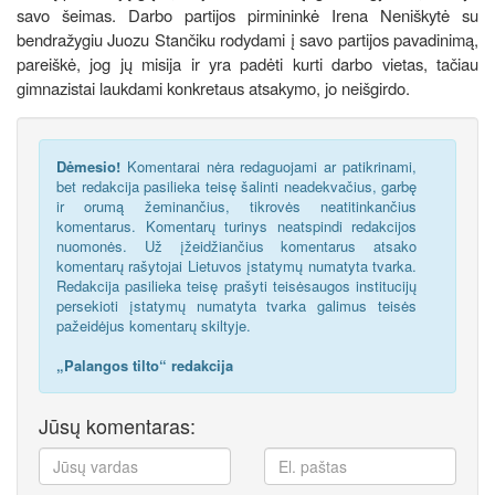
savo šeimas. Darbo partijos pirmininkė Irena Neniškytė su
bendražygiu Juozu Stančiku rodydami į savo partijos pavadinimą,
pareiškė, jog jų misija ir yra padėti kurti darbo vietas, tačiau
gimnazistai laukdami konkretaus atsakymo, jo neišgirdo.
Dėmesio!
Komentarai nėra redaguojami ar patikrinami,
bet redakcija pasilieka teisę šalinti neadekvačius, garbę
ir orumą žeminančius, tikrovės neatitinkančius
komentarus. Komentarų turinys neatspindi redakcijos
nuomonės. Už įžeidžiančius komentarus atsako
komentarų rašytojai Lietuvos įstatymų numatyta tvarka.
Redakcija pasilieka teisę prašyti teisėsaugos institucijų
persekioti įstatymų numatyta tvarka galimus teisės
pažeidėjus komentarų skiltyje.
„Palangos tilto“ redakcija
Jūsų komentaras: