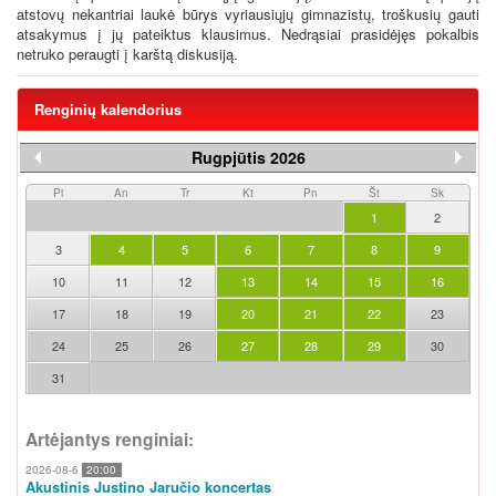
atstovų nekantriai laukė būrys vyriausiųjų gimnazistų, troškusių gauti
atsakymus į jų pateiktus klausimus. Nedrąsiai prasidėjęs pokalbis
netruko peraugti į karštą diskusiją.
Renginių kalendorius
Rugpjūtis 2026
Pi
An
Tr
Kt
Pn
Št
Sk
1
2
3
4
5
6
7
8
9
10
11
12
13
14
15
16
17
18
19
20
21
22
23
24
25
26
27
28
29
30
31
Artėjantys renginiai:
2026-08-6
20:00
Akustinis Justino Jaručio koncertas