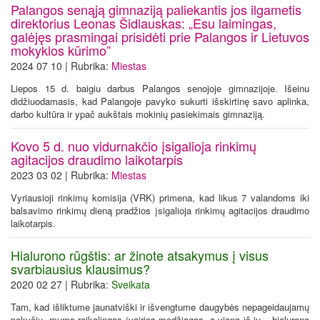
Palangos senąją gimnaziją paliekantis jos ilgametis
direktorius Leonas Šidlauskas: „Esu laimingas,
galėjęs prasmingai prisidėti prie Palangos ir Lietuvos
mokyklos kūrimo”
2024 07 10 | Rubrika:
Miestas
Liepos 15 d. baigiu darbus Palangos senojoje gimnazijoje. Išeinu
didžiuodamasis, kad Palangoje pavyko sukurti išskirtinę savo aplinka,
darbo kultūra ir ypač aukštais mokinių pasiekimais gimnaziją.
Kovo 5 d. nuo vidurnakčio įsigalioja rinkimų
agitacijos draudimo laikotarpis
2023 03 02 | Rubrika:
Miestas
Vyriausioji rinkimų komisija (VRK) primena, kad likus 7 valandoms iki
balsavimo rinkimų dieną pradžios įsigalioja rinkimų agitacijos draudimo
laikotarpis.
Hialurono rūgštis: ar žinote atsakymus į visus
svarbiausius klausimus?
2020 02 27 | Rubrika:
Sveikata
Tam, kad išliktume jaunatviški ir išvengtume daugybės nepageidaujamų
pokyčių, mums reikalingos įvairios medžiagos, o viena iš jų – hialurono