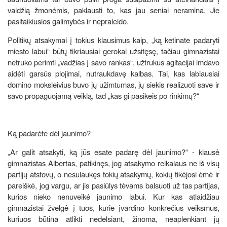
valdžią žmonėmis, paklausti to, kas jau seniai neramina. Jie
pasitaikiusios galimybės ir nepraleido.
Politikų atsakymai į tokius klausimus kaip, „ką ketinate padaryti
miesto labui“ būtų tikriausiai gerokai užsitęsę, tačiau gimnazistai
netruko perimti „vadžias į savo rankas“, užtrukus agitacijai imdavo
aidėti garsūs plojimai, nutraukdavę kalbas. Tai, kas labiausiai
domino moksleivius buvo jų užimtumas, jų siekis realizuoti save ir
savo propaguojamą veiklą, tad „kas gi pasikeis po rinkimų?“
Ką padarėte dėl jaunimo?
„Ar galit atsakyti, ką jūs esate padarę dėl jaunimo?“ - klausė
gimnazistas Albertas, patikinęs, jog atsakymo reikalaus ne iš visų
partijų atstovų, o nesulaukęs tokių atsakymų, kokių tikėjosi ėmė ir
pareiškė, jog vargu, ar jis pasiūlys tėvams balsuoti už tas partijas,
kurios nieko nenuveikė jaunimo labui. Kur kas atlaidžiau
gimnazistai žvelgė į tuos, kurie įvardino konkrečius veiksmus,
kuriuos būtina atlikti nedelsiant, žinoma, neaplenkiant jų