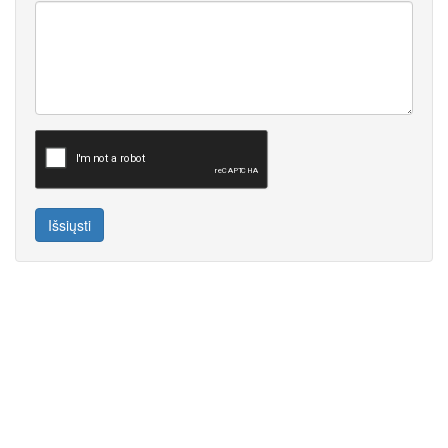
Išsiųsti