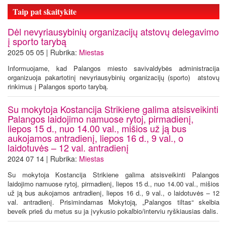
Taip pat skaitykite
Dėl nevyriausybinių organizacijų atstovų delegavimo
į sporto tarybą
2025 05 05 | Rubrika:
Miestas
Informuojame, kad Palangos miesto savivaldybės administracija
organizuoja pakartotinį nevyriausybinių organizacijų (sporto) atstovų
rinkimus į Palangos sporto tarybą.
Su mokytoja Kostancija Strikiene galima atsisveikinti
Palangos laidojimo namuose rytoj, pirmadienį,
liepos 15 d., nuo 14.00 val., mišios už ją bus
aukojamos antradienį, liepos 16 d., 9 val., o
laidotuvės – 12 val. antradienį
2024 07 14 | Rubrika:
Miestas
Su mokytoja Kostancija Strikiene galima atsisveikinti Palangos
laidojimo namuose rytoj, pirmadienį, liepos 15 d., nuo 14.00 val., mišios
už ją bus aukojamos antradienį, liepos 16 d., 9 val., o laidotuvės – 12
val. antradienį. Prisimindamas Mokytoją, „Palangos tiltas“ skelbia
beveik prieš du metus su ja įvykusio pokalbio/interviu ryškiausias dalis.