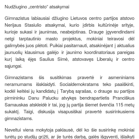
Nudžiugino „centristo“ atsakymai
Gimnazistus labiausiai džiugino Lietuvos centro partijos atstovo
Nerijaus Stasiulio atsakymai, kurio įdirbis kultūrinėje srityje,
kurioje sukasi ir jaunimas, neabejotinas. Drauge įgyvendindami
netgi tarptautinio masto projektus, mokiniai teiravosi dėl
galimybės juos plėtoti. Puikiai pasitarnauti, atsakinėjant į aktualius
jaunuolių klausimus galėjo ir jaunimo koordinatoriaus pareigas
kurį laiką ėjęs Saulius Simė, atstovavęs Liberalų ir centro
sąjungai.
Gimnazistams šis susitikimas pravertė ir asmeniniams
neramumams išsklaidyti. Socialdemokratams teko paaiškinti,
kodėl keitėsi jų kandidatų į Tarybą sąrašas, o drauge su partijos
pirmininku Danu Palucku atvykęs bendrapartietis Pranciškus
Samauskas atskleidė ir tai, jog jų partija šiemet švenčia 115 metų
sukaktį. Taigi, diskusija visapusiškai pravertė susirinkusiems
gimnazistams.
Neveltui viena mokytoja paklausė, dėl ko šie susirinkę mokiniai
turėtų po studijų grįžti, ar jie turės darbą, galės išgyventi, išlaikyti