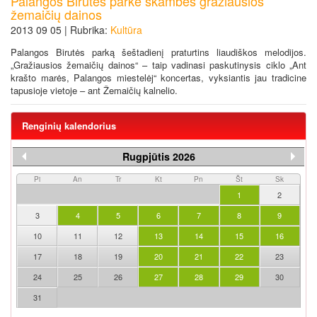
Palangos Birutės parke skambės gražiausios
žemaičių dainos
2013 09 05 | Rubrika:
Kultūra
Palangos Birutės parką šeštadienį praturtins liaudiškos melodijos.
„Gražiausios žemaičių dainos“ – taip vadinasi paskutinysis ciklo „Ant
krašto marės, Palangos miestelėj“ koncertas, vyksiantis jau tradicine
tapusioje vietoje – ant Žemaičių kalnelio.
Renginių kalendorius
Rugpjūtis 2026
Pi
An
Tr
Kt
Pn
Št
Sk
1
2
3
4
5
6
7
8
9
10
11
12
13
14
15
16
17
18
19
20
21
22
23
24
25
26
27
28
29
30
31