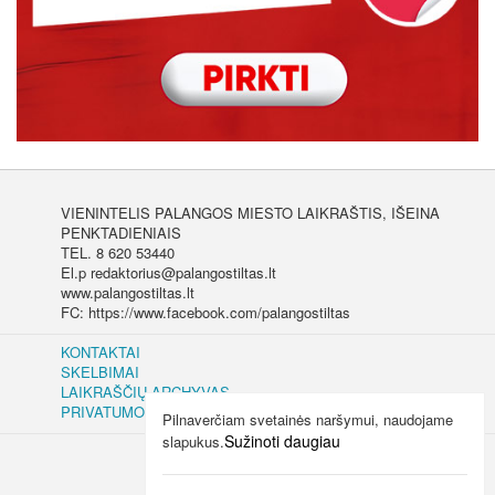
VIENINTELIS PALANGOS MIESTO LAIKRAŠTIS, IŠEINA
PENKTADIENIAIS
TEL. 8 620 53440
El.p redaktorius@palangostiltas.lt
www.palangostiltas.lt
FC: https://www.facebook.com/palangostiltas
KONTAKTAI
SKELBIMAI
LAIKRAŠČIŲ ARCHYVAS
PRIVATUMO IR SLAPUKŲ POLITIKA
Pilnaverčiam svetainės naršymui, naudojame
Sužinoti daugiau
slapukus.