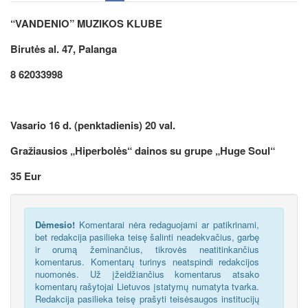
“VANDENIO” MUZIKOS KLUBE
Birutės al. 47, Palanga
8 62033998
Vasario 16 d. (penktadienis) 20 val.
Gražiausios „Hiperbolės“ dainos su grupe „Huge Soul“
35 Eur
Dėmesio!
Komentarai nėra redaguojami ar patikrinami,
bet redakcija pasilieka teisę šalinti neadekvačius, garbę
ir orumą žeminančius, tikrovės neatitinkančius
komentarus. Komentarų turinys neatspindi redakcijos
nuomonės. Už įžeidžiančius komentarus atsako
komentarų rašytojai Lietuvos įstatymų numatyta tvarka.
Redakcija pasilieka teisę prašyti teisėsaugos institucijų