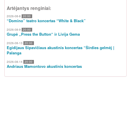
Artėjantys renginiai:
2026-08-8
20:00
“Domino” teatro koncertas “White & Black”
2026-08-9
20:00
Grupė „Press the Button“ ir Livija Gema
2026-08-13
20:00
Egidijaus Sipavičiaus akustinis koncertas “Širdies gelmėj |
Palanga
2026-08-14
20:00
Andriaus Mamontovo akustinis koncertas