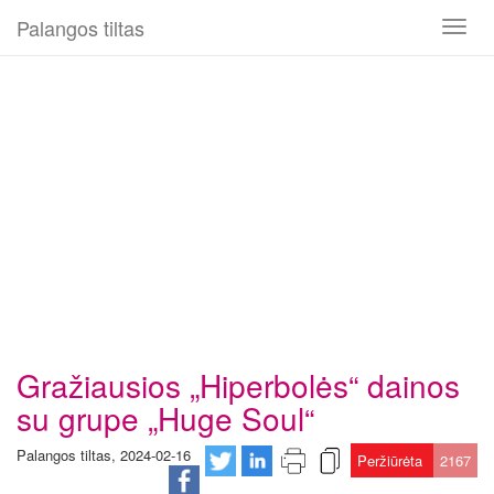
Palangos tiltas
Toggl
naviga
Gražiausios „Hiperbolės“ dainos
su grupe „Huge Soul“
Palangos tiltas, 2024-02-16
Peržiūrėta
2167