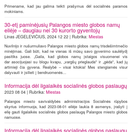
Primename, kad jau galima teikti prašymus dėl socialinės paramos
mokiniams.
30-etį paminėjusių Palangos miesto globos namų
eilėje – daugiau nei 30 kurorto gyventojų
Linas JEGELEVIČIUS, 2024 12 22 | Rubrika:
Miestas
Nuvilnijo ir nušurmuliavo Palangos miesto globos namų trisdešimtmečio
minėjimas. Gali būti, kad ne vienas iš mūsų savo gyvenimo saulėlydį
pasitiks juose. „Gaila, kad globos namų įstaigos visuomenei vis
dar asocijuojasi su blogu kvapu, „vargšų prieglauda" ir „gėda", kad jų
artimieji čia gyvena. Realybė – visai kitokia! Mes stengiamės visur
dalyvauti ir įsilieti į bendruomenės...
Informacija dėl ilgalaikės socialinės globos paslaugų
2023 08 04 | Rubrika:
Miestas
Palangos miesto savivaldybės administracijos Socialinės rūpybos
skyrius informuoja, kad 2023-08-01 eilėje laukia 8 asmenys, įrašyti į
eilę gauti ilgalaikės socialinės globos paslaugą Palangos miesto globos
namuose.
Informacija dėl ilgalaikės socialinės globos paslaugų