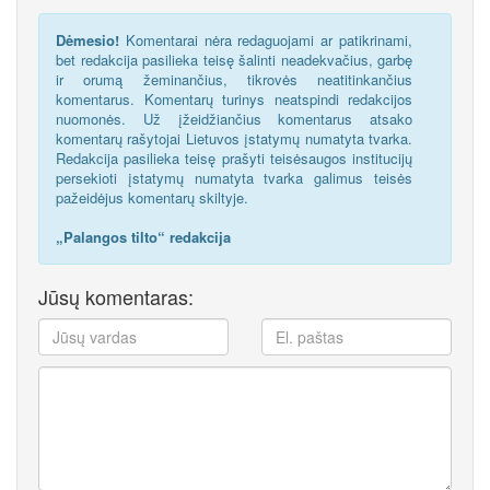
Dėmesio!
Komentarai nėra redaguojami ar patikrinami,
bet redakcija pasilieka teisę šalinti neadekvačius, garbę
ir orumą žeminančius, tikrovės neatitinkančius
komentarus. Komentarų turinys neatspindi redakcijos
nuomonės. Už įžeidžiančius komentarus atsako
komentarų rašytojai Lietuvos įstatymų numatyta tvarka.
Redakcija pasilieka teisę prašyti teisėsaugos institucijų
persekioti įstatymų numatyta tvarka galimus teisės
pažeidėjus komentarų skiltyje.
„Palangos tilto“ redakcija
Jūsų komentaras: