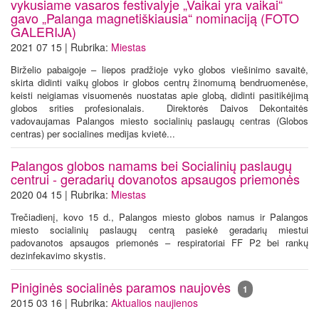
vykusiame vasaros festivalyje „Vaikai yra vaikai“
gavo „Palanga magnetiškiausia“ nominaciją (FOTO
GALERIJA)
2021 07 15 | Rubrika:
Miestas
Birželio pabaigoje – liepos pradžioje vyko globos viešinimo savaitė,
skirta didinti vaikų globos ir globos centrų žinomumą bendruomenėse,
keisti neigiamas visuomenės nuostatas apie globą, didinti pasitikėjimą
globos srities profesionalais. Direktorės Daivos Dekontaitės
vadovaujamas Palangos miesto socialinių paslaugų centras (Globos
centras) per socialines medijas kvietė...
Palangos globos namams bei Socialinių paslaugų
centrui - geradarių dovanotos apsaugos priemonės
2020 04 15 | Rubrika:
Miestas
Trečiadienį, kovo 15 d., Palangos miesto globos namus ir Palangos
miesto socialinių paslaugų centrą pasiekė geradarių miestui
padovanotos apsaugos priemonės – respiratoriai FF P2 bei rankų
dezinfekavimo skystis.
Piniginės socialinės paramos naujovės
1
2015 03 16 | Rubrika:
Aktualios naujienos