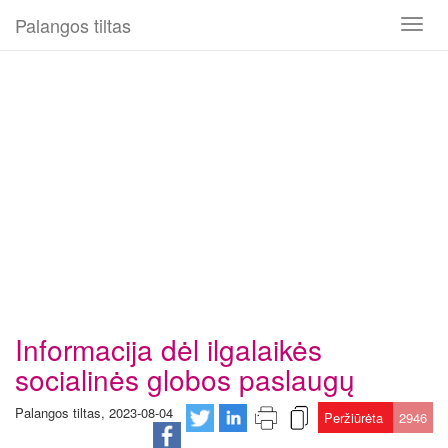
Palangos tiltas
Toggl
naviga
Informacija dėl ilgalaikės
socialinės globos paslaugų
Palangos tiltas, 2023-08-04
Peržiūrėta
2946