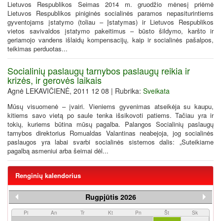
Lietuvos Respublikos Seimas 2014 m. gruodžio mėnesį priėmė
Lietuvos Respublikos piniginės socialinės paramos nepasiturintiems
gyventojams įstatymo (toliau – Įstatymas) ir Lietuvos Respublikos
vietos savivaldos įstatymo pakeitimus – būsto šildymo, karšto ir
geriamojo vandens išlaidų kompensacijų, kaip ir socialinės pašalpos,
teikimas perduotas...
Socialinių paslaugų tarnybos paslaugų reikia ir
krizės, ir gerovės laikais
Agnė LEKAVIČIENĖ, 2011 12 08 | Rubrika:
Sveikata
Mūsų visuomenė – įvairi. Vieniems gyvenimas atseikėja su kaupu,
kitiems savo vietą po saule tenka išsikovoti patiems. Tačiau yra ir
tokių, kuriems būtina mūsų pagalba. Palangos Socialinių paslaugų
tarnybos direktorius Romualdas Valantinas neabejoja, jog socialinės
paslaugos yra labai svarbi socialinės sistemos dalis: „Suteikiame
pagalbą asmeniui arba šeimai dėl...
Renginių kalendorius
Rugpjūtis 2026
Pi
An
Tr
Kt
Pn
Št
Sk