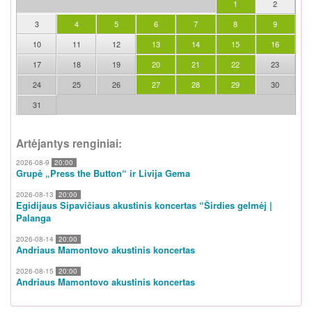
1
2
3
4
5
6
7
8
9
10
11
12
13
14
15
16
17
18
19
20
21
22
23
24
25
26
27
28
29
30
31
Artėjantys renginiai:
2026-08-9
20:00
Grupė „Press the Button“ ir Livija Gema
2026-08-13
20:00
Egidijaus Sipavičiaus akustinis koncertas “Širdies gelmėj |
Palanga
2026-08-14
20:00
Andriaus Mamontovo akustinis koncertas
2026-08-15
20:00
Andriaus Mamontovo akustinis koncertas