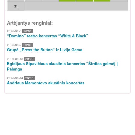
31
Artėjantys renginiai:
2026-08-8
20:00
“Domino” teatro koncertas “White & Black”
2026-08-9
20:00
Grupė „Press the Button“ ir Livija Gema
2026-08-13
20:00
Egidijaus Sipavičiaus akustinis koncertas “Širdies gelmėj |
Palanga
2026-08-14
20:00
Andriaus Mamontovo akustinis koncertas