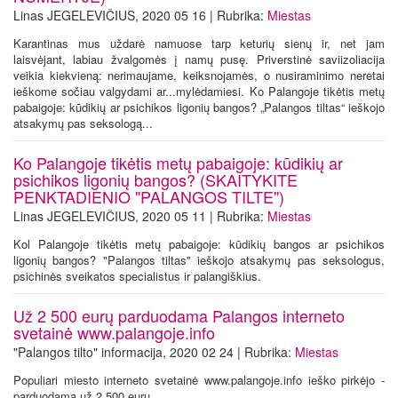
Linas JEGELEVIČIUS, 2020 05 16 | Rubrika:
Miestas
Karantinas mus uždarė namuose tarp keturių sienų ir, net jam
laisvėjant, labiau žvalgomės į namų pusę. Priverstinė saviizoliacija
veikia kiekvieną: nerimaujame, keiksnojamės, o nusiraminimo neretai
ieškome sočiau valgydami ar...mylėdamiesi. Ko Palangoje tikėtis metų
pabaigoje: kūdikių ar psichikos ligonių bangos? „Palangos tiltas“ ieškojo
atsakymų pas seksologą...
Ko Palangoje tikėtis metų pabaigoje: kūdikių ar
psichikos ligonių bangos? (SKAITYKITE
PENKTADIENIO "PALANGOS TILTE")
Linas JEGELEVIČIUS, 2020 05 11 | Rubrika:
Miestas
Kol Palangoje tikėtis metų pabaigoje: kūdikių bangos ar psichikos
ligonių bangos? "Palangos tiltas" ieškojo atsakymų pas seksologus,
psichinės sveikatos specialistus ir palangiškius.
Už 2 500 eurų parduodama Palangos interneto
svetainė www.palangoje.info
"Palangos tilto" informacija, 2020 02 24 | Rubrika:
Miestas
Populiari miesto interneto svetainė www.palangoje.info ieško pirkėjo -
parduodama už 2 500 eurų.