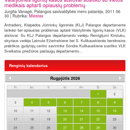
medikais aptarti opiausių problemų
Jurgita Vanagė, Palangos savivaldybės mero patarėja, 2011 06
30 | Rubrika:
Miestas
Antradienį, Klaipėdos Jūrininkų ligoninės (KLJ) Palangos departamente
lankėsi bei opiausias problemas aptarė Valstybinės ligonių kasos (VLK)
atstovai. Su KLJ Palangos departamento vedėju Remigijumi Kirstuku,
skyriaus vedėja Laimute Ežerinskiene bei S. Kulikauskienės bendrosios
praktikos gydytojų centro savininke Sondra Kulikauskiene susitiko VLK
Sveikatos priežiūros paslaugų departamento...
Renginių kalendorius
Rugpjūtis 2026
Pi
An
Tr
Kt
Pn
Št
Sk
1
2
3
4
5
6
7
8
9
10
11
12
13
14
15
16
17
18
19
20
21
22
23
24
25
26
27
28
29
30