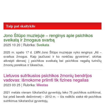
Taip pat skaitykite
Jono Šliūpo muziejuje – renginys apie psichikos
sveikatą ir žmogaus svarbą
2025 10 20 | Rubrika:
Sveikata
2025 m. spalio 17 d. LMN Jono Šliūpo muziejuje vyko renginys „Aš –
svarbus žmogus. Kaip jaučiuosi ir ko norėčiau gyvenime“, skirtas
atkreipti dėmesį į psichikos sveikatą bei psichikos negalią turinčių
žmonių poreikius ir lūkesčius.
Lietuvos sutrikusios psichikos žmonių bendrijos
vadovas: išmokome priimti tik fizines negalias
2023 03 25 | Rubrika:
Miestas
2021 metais vienam tūkstančiui gyventojų teko 75 psichikos sutrikimai,
kai prieš beveik dešimtmetį – 2012 m. – šis rodiklis siekė 49 psichikos
sutrikimus tūkstančiui gyventojų.