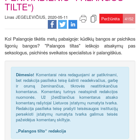
TILTE")
Linas JEGELEVIČIUS, 2020-05-11
Peržiūrėta
4152
Kol Palangoje tikėtis metų pabaigoje: kūdikių bangos ar psichikos
ligonių bangos? "Palangos tiltas" ieškojo atsakymų pas
seksologus, psichinės sveikatos specialistus ir palangiškius.
Dėmesio!
Komentarai nėra redaguojami ar patikrinami,
bet redakcija pasilieka teisę šalinti neadekvačius, garbę
ir orumą žeminančius, tikrovės neatitinkančius
komentarus. Komentarų turinys neatspindi redakcijos
nuomonės. Už įžeidžiančius komentarus atsako
komentarų rašytojai Lietuvos įstatymų numatyta tvarka.
Redakcija pasilieka teisę prašyti teisėsaugos institucijų
persekioti įstatymų numatyta tvarka galimus teisės
pažeidėjus komentarų skiltyje.
„Palangos tilto“ redakcija