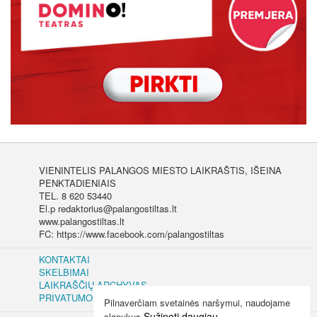
VIENINTELIS PALANGOS MIESTO LAIKRAŠTIS, IŠEINA
PENKTADIENIAIS
TEL. 8 620 53440
El.p redaktorius@palangostiltas.lt
www.palangostiltas.lt
FC: https://www.facebook.com/palangostiltas
KONTAKTAI
SKELBIMAI
LAIKRAŠČIŲ ARCHYVAS
PRIVATUMO IR SLAPUKŲ POLITIKA
Pilnaverčiam svetainės naršymui, naudojame
Sužinoti daugiau
slapukus.