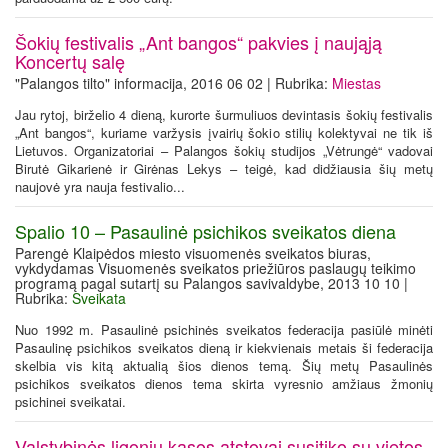
Šokių festivalis „Ant bangos“ pakvies į naująją
Koncertų salę
"Palangos tilto" informacija, 2016 06 02 | Rubrika:
Miestas
Jau rytoj, birželio 4 dieną, kurorte šurmuliuos devintasis šokių festivalis
„Ant bangos“, kuriame varžysis įvairių šokio stilių kolektyvai ne tik iš
Lietuvos. Organizatoriai – Palangos šokių studijos „Vėtrungė“ vadovai
Birutė Gikarienė ir Girėnas Lekys – teigė, kad didžiausia šių metų
naujovė yra nauja festivalio...
Spalio 10 – Pasaulinė psichikos sveikatos diena
Parengė Klaipėdos miesto visuomenės sveikatos biuras,
vykdydamas Visuomenės sveikatos priežiūros paslaugų teikimo
programą pagal sutartį su Palangos savivaldybe, 2013 10 10 |
Rubrika:
Sveikata
Nuo 1992 m. Pasaulinė psichinės sveikatos federacija pasiūlė minėti
Pasaulinę psichikos sveikatos dieną ir kiekvienais metais ši federacija
skelbia vis kitą aktualią šios dienos temą. Šių metų Pasaulinės
psichikos sveikatos dienos tema skirta vyresnio amžiaus žmonių
psichinei sveikatai.
Valstybinės ligonių kasos atstovai susitiko su vietos