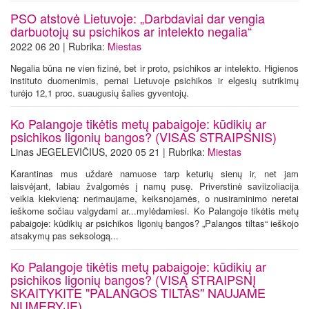
PSO atstovė Lietuvoje: „Darbdaviai dar vengia
darbuotojų su psichikos ar intelekto negalia“
2022 06 20 | Rubrika:
Miestas
Negalia būna ne vien fizinė, bet ir proto, psichikos ar intelekto. Higienos
instituto duomenimis, pernai Lietuvoje psichikos ir elgesių sutrikimų
turėjo 12,1 proc. suaugusių šalies gyventojų.
Ko Palangoje tikėtis metų pabaigoje: kūdikių ar
psichikos ligonių bangos? (VISAS STRAIPSNIS)
Linas JEGELEVIČIUS, 2020 05 21 | Rubrika:
Miestas
Karantinas mus uždarė namuose tarp keturių sienų ir, net jam
laisvėjant, labiau žvalgomės į namų pusę. Priverstinė saviizoliacija
veikia kiekvieną: nerimaujame, keiksnojamės, o nusiraminimo neretai
ieškome sočiau valgydami ar...mylėdamiesi. Ko Palangoje tikėtis metų
pabaigoje: kūdikių ar psichikos ligonių bangos? „Palangos tiltas“ ieškojo
atsakymų pas seksologą...
Ko Palangoje tikėtis metų pabaigoje: kūdikių ar
psichikos ligonių bangos? (VISĄ STRAIPSNĮ
SKAITYKITE "PALANGOS TILTAS" NAUJAME
NUMERYJE)