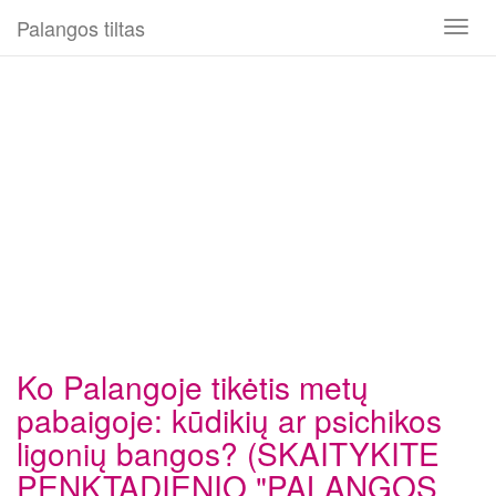
Palangos tiltas
Toggl
naviga
Ko Palangoje tikėtis metų
pabaigoje: kūdikių ar psichikos
ligonių bangos? (SKAITYKITE
PENKTADIENIO "PALANGOS