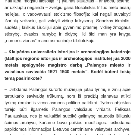
Pati labai mėgstu filosofiją ir į įvairias situacijas – ar lydėtų sėkmė,
ar užkluptų neganda – žvelgiu gana filosofiškai. Ir tuo metu ašarų
neliejau, o vadovavausi stoicizmo filosofija: kai negali suvaldyti
išorinių veiksnių, gali valdyti vidinę laikyseną. Senekos išmintis,
sudėta į laiškus Liucilijui apie gyvenimo prasmę, vidinę žmogaus
stiprybę, dvasios ramybę ir didybę, iki šiol man yra knyga
„numeris vienas“ mano asmeninėje bibliotekoje.
– Klaipėdos universiteto Istorijos ir archeologijos katedroje
(Baltijos regiono istorijos ir archeologijos institute) jūs 2020
metais apsigynėte magistro darbą „Palangos miesto ir
valsčiaus savivalda 1921–1940 metais“. Kodėl būtent tokią
temą pasirinkote?
– Dirbdama Palangos kurorto muziejuje jutau tyrimų ir žinių apie
tarpukario savivaldą trūkumą, nors iš pradžių planavau atlikti
tyrimą remiantis vieno asmens politine patirtimi. Tyrimo objektas
turėjo būti ilgametis Palangos valsčiaus viršaitis Feliksas
Paulauskas, nes jo vaikaičiai suteikė galimybę naudotis išlikusiu
šeimos archyvu, kuriame buvo puikios medžiagos. Ieškodama
papildomos informacijos Lietuvos centriniame valstybės archyve,