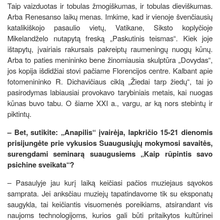
Taip vaizduotas ir tobulas žmogiškumas, ir tobulas dieviškumas.
Arba Renesanso laikų menas. Imkime, kad ir vienoje švenčiausių
katalikiškojo pasaulio vietų, Vatikane, Siksto koplyčioje
Mikelandželo nutapytą freską „Paskutinis teismas“. Kiek joje
ištapytų, įvairiais rakursais pakreiptų raumeningų nuogų kūnų.
Arba to paties menininko bene žinomiausia skulptūra „Dovydas“,
jos kopija išdidžiai stovi pačiame Florencijos centre. Kalbant apie
fotomenininko R. Dichavičiaus ciklą „Žiedai tarp žiedų“, tai jo
pasirodymas labiausiai provokavo tarybiniais metais, kai nuogas
kūnas buvo tabu. O šiame XXI a., vargu, ar ką nors stebintų ir
piktintų.
– Bet, sutikite: „Anapilis“ įvairėja, lapkričio 15-21 dienomis
prisijungėte prie vykusios Suaugusiųjų mokymosi savaitės,
surengdami seminarą suaugusiems „Kaip rūpintis savo
psichine sveikata“?
– Pasaulyje jau kurį laiką keičiasi pačios muziejaus sąvokos
samprata. Jei anksčiau muziejų tapatindavome tik su eksponatų
saugykla, tai keičiantis visuomenės poreikiams, atsirandant vis
naujoms technologijoms, kurios gali būti pritaikytos kultūrinei