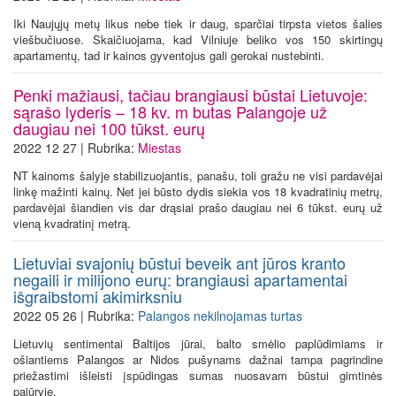
Iki Naujųjų metų likus nebe tiek ir daug, sparčiai tirpsta vietos šalies
viešbučiuose. Skaičiuojama, kad Vilniuje beliko vos 150 skirtingų
apartamentų, tad ir kainos gyventojus gali gerokai nustebinti.
Penki mažiausi, tačiau brangiausi būstai Lietuvoje:
sąrašo lyderis – 18 kv. m butas Palangoje už
daugiau nei 100 tūkst. eurų
2022 12 27 | Rubrika:
Miestas
NT kainoms šalyje stabilizuojantis, panašu, toli gražu ne visi pardavėjai
linkę mažinti kainų. Net jei būsto dydis siekia vos 18 kvadratinių metrų,
pardavėjai šiandien vis dar drąsiai prašo daugiau nei 6 tūkst. eurų už
vieną kvadratinį metrą.
Lietuviai svajonių būstui beveik ant jūros kranto
negaili ir milijono eurų: brangiausi apartamentai
išgraibstomi akimirksniu
2022 05 26 | Rubrika:
Palangos nekilnojamas turtas
Lietuvių sentimentai Baltijos jūrai, balto smėlio paplūdimiams ir
ošiantiems Palangos ar Nidos pušynams dažnai tampa pagrindine
priežastimi išleisti įspūdingas sumas nuosavam būstui gimtinės
pajūryje.