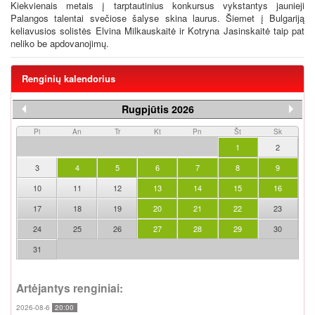
Kiekvienais metais į tarptautinius konkursus vykstantys jaunieji
Palangos talentai svečiose šalyse skina laurus. Šiemet į Bulgariją
keliavusios solistės Elvina Milkauskaitė ir Kotryna Jasinskaitė taip pat
neliko be apdovanojimų.
Renginių kalendorius
Rugpjūtis 2026
Pi
An
Tr
Kt
Pn
Št
Sk
1
2
3
4
5
6
7
8
9
10
11
12
13
14
15
16
17
18
19
20
21
22
23
24
25
26
27
28
29
30
31
Artėjantys renginiai:
2026-08-6
20:00