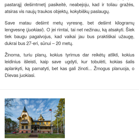
pastarąjį dešimtmetį pasikeitė, neabejoju, kad ir toliau gražės,
atsiras vis naujų traukos objektų, kokybiškų paslaugų.
Save matau dešimt metų vyresnę, bet dešimt kilogramų
lengvesnę (
juokiasi
). O jei rimtai, tai net nežinau, ką atsakyti. Šiek
tiek baugu pagalvojus, kad vaikai jau bus praktiškai užaugę,
dukrai bus 27-eri, sūnui – 20 metų.
Žinoma, turiu planų, kokius tyrimus dar reikėtų atlikti, kokius
leidinius išleisti, kaip save ugdyti, kur tobulėti, kokias šalis
aplankyti, ką pamatyti, bet kas gali žinoti... Žmogus planuoja, o
Dievas juokiasi.