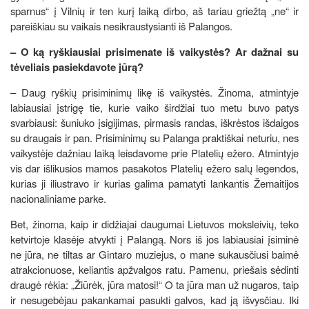
sparnus“ į Vilnių ir ten kurį laiką dirbo, aš tariau griežtą „ne“ ir
pareiškiau su vaikais nesikraustysianti iš Palangos.
– O ką ryškiausiai prisimenate iš vaikystės? Ar dažnai su
tėveliais pasiekdavote jūrą?
– Daug ryškių prisiminimų likę iš vaikystės. Žinoma, atmintyje
labiausiai įstrigę tie, kurie vaiko širdžiai tuo metu buvo patys
svarbiausi: šuniuko įsigijimas, pirmasis randas, iškrėstos išdaigos
su draugais ir pan. Prisiminimų su Palanga praktiškai neturiu, nes
vaikystėje dažniau laiką leisdavome prie Platelių ežero. Atmintyje
vis dar išlikusios mamos pasakotos Platelių ežero salų legendos,
kurias ji iliustravo ir kurias galima pamatyti lankantis Žemaitijos
nacionaliniame parke.
Bet, žinoma, kaip ir didžiajai daugumai Lietuvos moksleivių, teko
ketvirtoje klasėje atvykti į Palangą. Nors iš jos labiausiai įsiminė
ne jūra, ne tiltas ar Gintaro muziejus, o mane sukausčiusi baimė
atrakcionuose, keliantis apžvalgos ratu. Pamenu, priešais sėdinti
draugė rėkia: „Žiūrėk, jūra matosi!“ O ta jūra man už nugaros, taip
ir nesugebėjau pakankamai pasukti galvos, kad ją išvysčiau. Iki