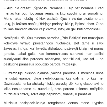
– Argi čia drąsa? (
Šypsosi
). Nemanau. Taip pat nemanau, kad
menas turi būti ribojamas remiantis kitų suvokimu ar supratimu.
Meno raida nebūtų nė kiek pasistūmėjusi ir vis dar pieštume ant
uolų, jei kažkas nebūtų išdrįsęs padaryti kitaip, išplėsti ribas. O be
to, kas šiandien atrodo kaip erezija, rytoj jau gali būti ortodoksalu.
Neslėpsiu, dėl jūsų minėtos parodos „Prie Baltijos“ net muziejaus
kolektyve vyravo prieštaringos nuotaikos. Bet tame ir slypi
žavesys, intriga, kuri kviečia diskutuoti, pažvelgti kitaip nei mums
įprasta. Labai gaila, kad koronavirusas sutrukdė man pačiai
sudalyvauti šios parodos atidaryme, bet tikiuosi, kad tai – ne
paskutinė panašaus pobūdžio paroda muziejuje.
O muziejuje eksponuojamos įvairios parodos ir meninės ribos
nenustatinėjamos, tikrai nediktuojama kas galima, o kas ne.
Dažniausiai tenka atsisakyti tokių parodų, dėl kurių eksponavimo
laiko nesutariame su autoriumi, arba paroda tinkamai neišpildo
muziejaus erdvių, reikalauja papildomų finansų ir panašiai.
Muziejus nesispecializuoja rengdamas vienos meno krypties