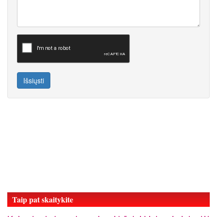
Išsiųsti
Taip pat skaitykite