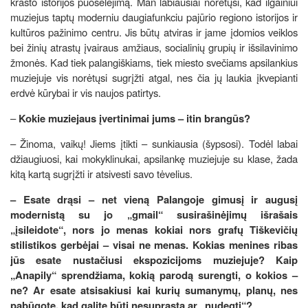
krašto istorijos puoselėjimą. Man labiausiai norėtųsi, kad ilgainiui
muziejus taptų moderniu daugiafunkciu pajūrio regiono istorijos ir
kultūros pažinimo centru. Jis būtų atviras ir jame įdomios veiklos
bei žinių atrastų įvairaus amžiaus, socialinių grupių ir išsilavinimo
žmonės. Kad tiek palangiškiams, tiek miesto svečiams apsilankius
muziejuje vis norėtųsi sugrįžti atgal, nes čia jų laukia įkvepianti
erdvė kūrybai ir vis naujos patirtys.
–
Kokie muziejaus įvertinimai jums – itin brangūs?
– Žinoma, vaikų! Jiems įtikti – sunkiausia (šypsosi). Todėl labai
džiaugiuosi, kai mokyklinukai, apsilankę muziejuje su klase, žada
kitą kartą sugrįžti ir atsivesti savo tėvelius.
– Esate drąsi – net vieną Palangoje gimusį ir augusį
modernistą su jo „gmail“ susirašinėjimų išrašais
„įsileidote“, nors jo menas kokiai nors grafų Tiškevičių
stilistikos gerbėjai – visai ne menas. Kokias menines ribas
jūs esate nustačiusi ekspozicijoms muziejuje? Kaip
„Anapily“ sprendžiama, kokią parodą surengti, o kokios –
ne? Ar esate atsisakiusi kai kurių sumanymų, planų, nes
pabūgote, kad galite būti nesuprasta ar „nudegti“?