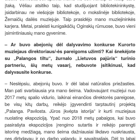
įtaką. Vėliau atsitiko taip, kad studijuojant bibliotekininkystę,
įsidarbinau ne viešojoje bibliotekoje, o mokslinėje bibliotekoje,
Žemaičių dailės muziejuje. Taip prasidėjo mano muziejininkės
karjera. Metai, praleisti kunigaikščių Oginskių rūmuose, buvo vieni
įsimintiniausių mano gyvenime.
– Ar buvo abejonių dėl dalyvavimo konkurse Kurorto
muziejaus direktoriaus/-ės pareigoms užimti? Kai šnekėjote
su „Palangos tiltu“, žurnalo „Lietuvos pajūris“ turinio
partneriu, šių metų vasarį, nebuvote įsitikinusi, kad
dalyvausite konkurse.
– Neslėpsiu, abejonių buvo. Ir dėl labai natūralios priežasties.
Man pati svarbiausia yra mano šeima. Vadovaujant muziejui nuo
2017 metų spalio vidurio, laikinai einančios direktorės pareigose,
be visų kitų darbų, reikėjo įgyvendinti tarptautinį projektą
„Palanga. Pavilosta. Jūros įkvėpta istorija“ ir kurti muziejaus
nuolatinę ekspoziciją. Ypač nuo 2018 metų pabaigos, kai buvo
pasirašyta ekspozicijos įrengimo sutartis ir reikėjo parengti
istorinę medžiagą, mano šeima dažniausiai likdavo nuskriausta,
nes dirbdavau ir po darbo valandų, ir savaitgaliais. Dėl to labai