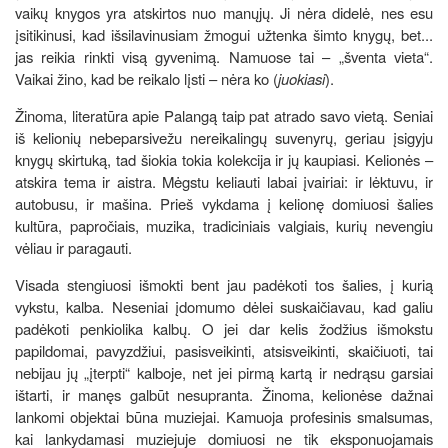
vaikų knygos yra atskirtos nuo manųjų. Ji nėra didelė, nes esu
įsitikinusi, kad išsilavinusiam žmogui užtenka šimto knygų, bet...
jas reikia rinkti visą gyvenimą. Namuose tai – „šventa vieta“.
Vaikai žino, kad be reikalo lįsti – nėra ko (
juokiasi
).
Žinoma, literatūra apie Palangą taip pat atrado savo vietą. Seniai
iš kelionių nebeparsivežu nereikalingų suvenyrų, geriau įsigyju
knygų skirtuką, tad šiokia tokia kolekcija ir jų kaupiasi. Kelionės –
atskira tema ir aistra. Mėgstu keliauti labai įvairiai: ir lėktuvu, ir
autobusu, ir mašina. Prieš vykdama į kelionę domiuosi šalies
kultūra, papročiais, muzika, tradiciniais valgiais, kurių nevengiu
vėliau ir paragauti.
Visada stengiuosi išmokti bent jau padėkoti tos šalies, į kurią
vykstu, kalba. Neseniai įdomumo dėlei suskaičiavau, kad galiu
padėkoti penkiolika kalbų. O jei dar kelis žodžius išmokstu
papildomai, pavyzdžiui, pasisveikinti, atsisveikinti, skaičiuoti, tai
nebijau jų „įterpti“ kalboje, net jei pirmą kartą ir nedrąsu garsiai
ištarti, ir manęs galbūt nesupranta. Žinoma, kelionėse dažnai
lankomi objektai būna muziejai. Kamuoja profesinis smalsumas,
kai lankydamasi muziejuje domiuosi ne tik eksponuojamais