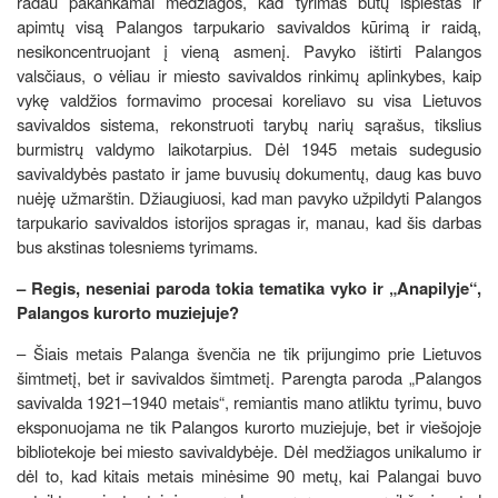
radau pakankamai medžiagos, kad tyrimas būtų išplėstas ir
apimtų visą Palangos tarpukario savivaldos kūrimą ir raidą,
nesikoncentruojant į vieną asmenį. Pavyko ištirti Palangos
valsčiaus, o vėliau ir miesto savivaldos rinkimų aplinkybes, kaip
vykę valdžios formavimo procesai koreliavo su visa Lietuvos
savivaldos sistema, rekonstruoti tarybų narių sąrašus, tikslius
burmistrų valdymo laikotarpius. Dėl 1945 metais sudegusio
savivaldybės pastato ir jame buvusių dokumentų, daug kas buvo
nuėję užmarštin. Džiaugiuosi, kad man pavyko užpildyti Palangos
tarpukario savivaldos istorijos spragas ir, manau, kad šis darbas
bus akstinas tolesniems tyrimams.
– Regis, neseniai paroda tokia tematika vyko ir „Anapilyje“,
Palangos kurorto muziejuje?
– Šiais metais Palanga švenčia ne tik prijungimo prie Lietuvos
šimtmetį, bet ir savivaldos šimtmetį. Parengta paroda „Palangos
savivalda 1921–1940 metais“, remiantis mano atliktu tyrimu, buvo
eksponuojama ne tik Palangos kurorto muziejuje, bet ir viešojoje
bibliotekoje bei miesto savivaldybėje. Dėl medžiagos unikalumo ir
dėl to, kad kitais metais minėsime 90 metų, kai Palangai buvo