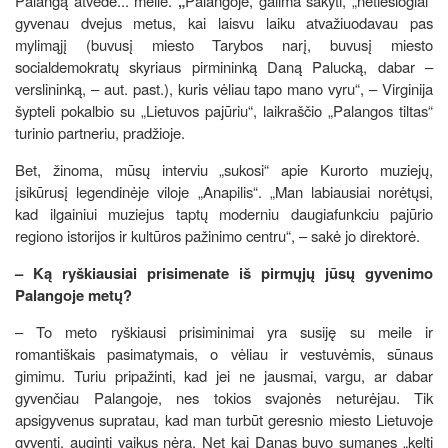
Palangą atvedė... meilė.
„
Palangoje, galima sakyti, „netiesiogiai“
gyvenau dvejus metus, kai laisvu laiku atvažiuodavau pas
mylimąjį (buvusį miesto Tarybos narį, buvusį miesto
socialdemokratų skyriaus pirmininką Daną Palucką, dabar –
verslininką, – aut. past.), kuris vėliau tapo mano vyru“, – Virginija
šypteli pokalbio su „Lietuvos pajūriu“, laikraščio „Palangos tiltas“
turinio partneriu, pradžioje.
Bet, žinoma, mūsų interviu „sukosi“ apie Kurorto muziejų,
įsikūrusį legendinėje viloje „Anapilis“. „Man labiausiai norėtųsi,
kad ilgainiui muziejus taptų moderniu daugiafunkciu pajūrio
regiono istorijos ir kultūros pažinimo centru“, – sakė jo direktorė.
– Ką ryškiausiai prisimenate iš pirmųjų jūsų gyvenimo
Palangoje metų?
– To meto ryškiausi prisiminimai yra susiję su meile ir
romantiškais pasimatymais, o vėliau ir vestuvėmis, sūnaus
gimimu. Turiu pripažinti, kad jei ne jausmai, vargu, ar dabar
gyvenčiau Palangoje, nes tokios svajonės neturėjau. Tik
apsigyvenus supratau, kad man turbūt geresnio miesto Lietuvoje
gyventi, auginti vaikus nėra. Net kai Danas buvo sumanęs „kelti