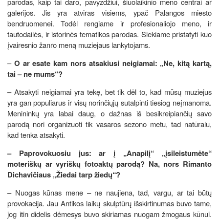
parodas, kaip tai daro, pavyzdžiui, šiuolaikinio meno centrai ar
galerijos. Jis yra atviras visiems, ypač Palangos miesto
bendruomenei. Todėl rengiame ir profesionaliojo meno, ir
tautodailės, ir istorinės tematikos parodas. Siekiame pristatyti kuo
įvairesnio žanro meną muziejaus lankytojams.
–
O ar esate kam nors atsakiusi neigiamai: „Ne, kitą kartą,
tai – ne mums“?
– Atsakyti neigiamai yra tekę, bet tik dėl to, kad mūsų muziejus
yra gan populiarus ir visų norinčiųjų sutalpinti tiesiog neįmanoma.
Menininkų yra labai daug, o dažnas iš besikreipiančių savo
parodą nori organizuoti tik vasaros sezono metu, tad natūralu,
kad tenka atsakyti.
– Paprovokuosiu jus: ar į „Anapilį“ „įsileistumėte“
moteriškų ar vyriškų fotoaktų parodą? Na, nors Rimanto
Dichavičiaus „Žiedai tarp žiedų“?
– Nuogas kūnas mene – ne naujiena, tad, vargu, ar tai būtų
provokacija. Jau Antikos laikų skulptūrų išskirtinumas buvo tame,
jog itin didelis dėmesys buvo skiriamas nuogam žmogaus kūnui.