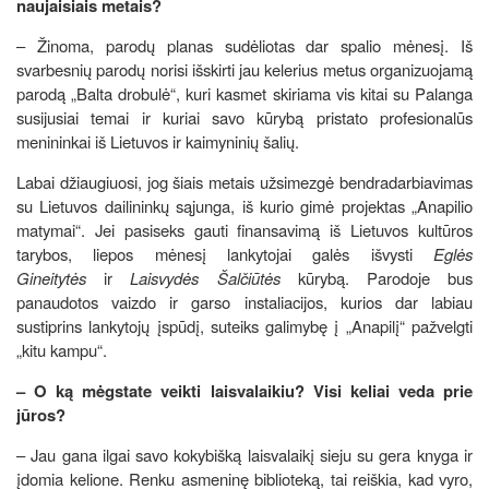
naujaisiais metais?
– Žinoma, parodų planas sudėliotas dar spalio mėnesį. Iš
svarbesnių parodų norisi išskirti jau kelerius metus organizuojamą
parodą „Balta drobulė“, kuri kasmet skiriama vis kitai su Palanga
susijusiai temai ir kuriai savo kūrybą pristato profesionalūs
menininkai iš Lietuvos ir kaimyninių šalių.
Labai džiaugiuosi, jog šiais metais užsimezgė bendradarbiavimas
su Lietuvos dailininkų sąjunga, iš kurio gimė projektas „Anapilio
matymai“. Jei pasiseks gauti finansavimą iš Lietuvos kultūros
tarybos, liepos mėnesį lankytojai galės išvysti
Eglės
Gineitytės
ir
Laisvydės Šalčiūtės
kūrybą. Parodoje bus
panaudotos vaizdo ir garso instaliacijos, kurios dar labiau
sustiprins lankytojų įspūdį, suteiks galimybę į „Anapilį“ pažvelgti
„kitu kampu“.
– O ką mėgstate veikti laisvalaikiu? Visi keliai veda prie
jūros?
– Jau gana ilgai savo kokybišką laisvalaikį sieju su gera knyga ir
įdomia kelione. Renku asmeninę biblioteką, tai reiškia, kad vyro,