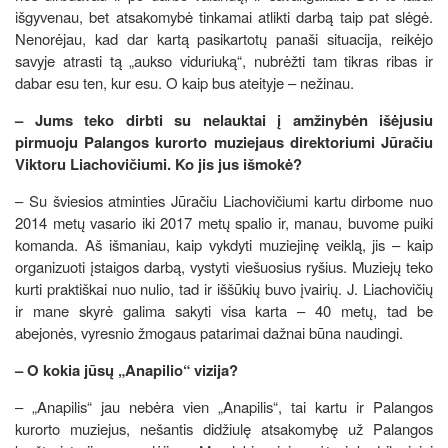
išgyvenau, bet atsakomybė tinkamai atlikti darbą taip pat slėgė.
Nenorėjau, kad dar kartą pasikartotų panaši situacija, reikėjo
savyje atrasti tą „aukso viduriuką“, nubrėžti tam tikras ribas ir
dabar esu ten, kur esu. O kaip bus ateityje – nežinau.
– Jums teko dirbti su nelauktai į amžinybėn išėjusiu
pirmuoju Palangos kurorto muziejaus direktoriumi Jūračiu
Viktoru Liachovičiumi. Ko jis jus išmokė?
– Su šviesios atminties Jūračiu Liachovičiumi kartu dirbome nuo
2014 metų vasario iki 2017 metų spalio ir, manau, buvome puiki
komanda. Aš išmaniau, kaip vykdyti muziejinę veiklą, jis – kaip
organizuoti įstaigos darbą, vystyti viešuosius ryšius. Muziejų teko
kurti praktiškai nuo nulio, tad ir iššūkių buvo įvairių. J. Liachovičių
ir mane skyrė galima sakyti visa karta – 40 metų, tad be
abejonės, vyresnio žmogaus patarimai dažnai būna naudingi.
– O kokia jūsų „Anapilio“ vizija?
– „Anapilis“ jau nebėra vien „Anapilis“, tai kartu ir Palangos
kurorto muziejus, nešantis didžiulę atsakomybę už Palangos