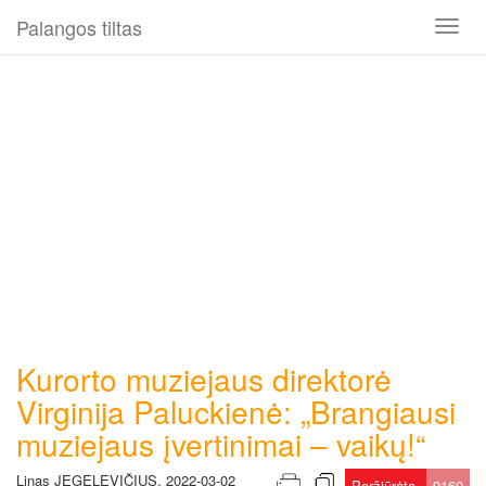
Palangos tiltas
Toggl
naviga
Kurorto muziejaus direktorė
Virginija Paluckienė: „Brangiausi
muziejaus įvertinimai – vaikų!“
Linas JEGELEVIČIUS, 2022-03-02
Peržiūrėta
9160