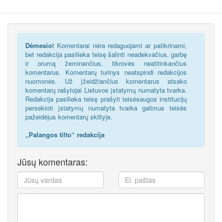
Dėmesio!
Komentarai nėra redaguojami ar patikrinami,
bet redakcija pasilieka teisę šalinti neadekvačius, garbę
ir orumą žeminančius, tikrovės neatitinkančius
komentarus. Komentarų turinys neatspindi redakcijos
nuomonės. Už įžeidžiančius komentarus atsako
komentarų rašytojai Lietuvos įstatymų numatyta tvarka.
Redakcija pasilieka teisę prašyti teisėsaugos institucijų
persekioti įstatymų numatyta tvarka galimus teisės
pažeidėjus komentarų skiltyje.
„Palangos tilto“ redakcija
Jūsų komentaras: