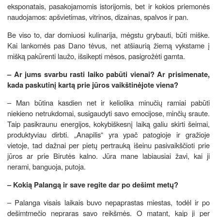
eksponatais, pasakojamomis istorijomis, bet ir kokios priemonės
naudojamos: apšvietimas, vitrinos, dizainas, spalvos ir pan.
Be viso to, dar domiuosi kulinarija, mėgstu grybauti, būti miške.
Kai lankomės pas Dano tėvus, net atšiaurią žiemą vykstame į
mišką pakūrenti laužo, išsikepti mėsos, pasigrožėti gamta.
– Ar jums svarbu rasti laiko pabūti vienai? Ar prisimenate,
kada paskutinį kartą prie jūros vaikštinėjote viena?
– Man būtina kasdien net ir keliolika minučių ramiai pabūti
niekieno netrukdomai, susigaudyti savo emocijose, minčių sraute.
Taip pasikraunu energijos, kokybiškesnį laiką galiu skirti šeimai,
produktyviau dirbti. „Anapilis“ yra ypač patogioje ir gražioje
vietoje, tad dažnai per pietų pertrauką išeinu pasivaikščioti prie
jūros ar prie Birutės kalno. Jūra mane labiausiai žavi, kai ji
nerami, banguoja, putoja.
– Kokią Palangą ir save regite dar po dešimt metų?
– Palanga visais laikais buvo nepaprastas miestas, todėl ir po
dešimtmečio nepraras savo reikšmės. O matant, kaip ji per