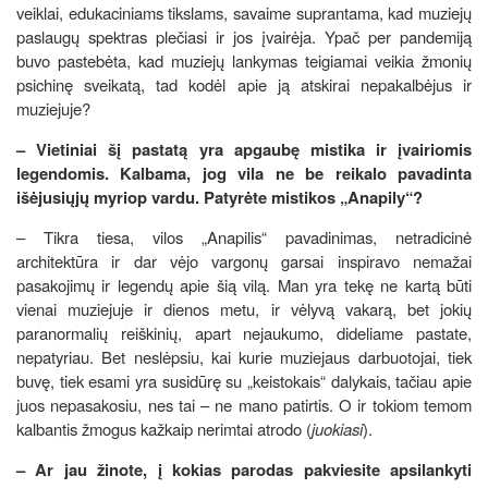
veiklai, edukaciniams tikslams, savaime suprantama, kad muziejų
paslaugų spektras plečiasi ir jos įvairėja. Ypač per pandemiją
buvo pastebėta, kad muziejų lankymas teigiamai veikia žmonių
psichinę sveikatą, tad kodėl apie ją atskirai nepakalbėjus ir
muziejuje?
– Vietiniai šį pastatą yra apgaubę mistika ir įvairiomis
legendomis. Kalbama, jog vila ne be reikalo pavadinta
išėjusiųjų myriop vardu. Patyrėte mistikos „Anapily“?
– Tikra tiesa, vilos „Anapilis“ pavadinimas, netradicinė
architektūra ir dar vėjo vargonų garsai inspiravo nemažai
pasakojimų ir legendų apie šią vilą. Man yra tekę ne kartą būti
vienai muziejuje ir dienos metu, ir vėlyvą vakarą, bet jokių
paranormalių reiškinių, apart nejaukumo, dideliame pastate,
nepatyriau. Bet neslėpsiu, kai kurie muziejaus darbuotojai, tiek
buvę, tiek esami yra susidūrę su „keistokais“ dalykais, tačiau apie
juos nepasakosiu, nes tai – ne mano patirtis. O ir tokiom temom
kalbantis žmogus kažkaip nerimtai atrodo (
juokiasi
).
– Ar jau žinote, į kokias parodas pakviesite apsilankyti