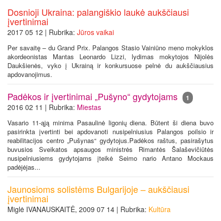
Dosnioji Ukraina: palangiškio laukė aukščiausi
įvertinimai
2017 05 12 | Rubrika:
Jūros vaikai
Per savaitę – du Grand Prix. Palangos Stasio Vainiūno meno mokyklos
akordeonistas Mantas Leonardo Lizzi, lydimas mokytojos Nijolės
Daukšienės, vyko į Ukrainą ir konkursuose pelnė du aukščiausius
apdovanojimus.
Padėkos ir įvertinimai „Pušyno“ gydytojams
1
2016 02 11 | Rubrika:
Miestas
Vasario 11-ąją minima Pasaulinė ligonių diena. Būtent ši diena buvo
pasirinkta įvertinti bei apdovanoti nusipelniusius Palangos poilsio ir
reabilitacijos centro „Pušynas“ gydytojus.Padėkos raštus, pasirašytus
buvusios Sveikatos apsaugos ministrės Rimantės Šalaševičiūtės
nusipelniusiems gydytojams įteikė Seimo nario Antano Mockaus
padėjėjas...
Jaunosioms solistėms Bulgarijoje – aukščiausi
įvertinimai
Miglė IVANAUSKAITĖ, 2009 07 14 | Rubrika:
Kultūra