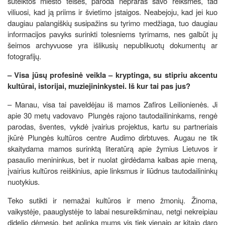
suteiktos miesto teisės, paroda nepraras savo reikšmės, tad
viliuosi, kad ją priims ir švietimo įstaigos. Neabejoju, kad jei kuo
daugiau palangiškių susipažins su tyrimo medžiaga, tuo daugiau
informacijos pavyks surinkti tolesniems tyrimams, nes galbūt jų
šeimos archyvuose yra išlikusių nepublikuotų dokumentų ar
fotografijų.
– Visa jūsų profesinė veikla – kryptinga, su stipriu akcentu
kultūrai, istorijai, muziejininkystei. Iš kur tai pas jus?
– Manau, visa tai paveldėjau iš mamos Zafiros Leilionienės. Ji
apie 30 metų vadovavo Plungės rajono tautodailininkams, rengė
parodas, šventes, vykdė įvairius projektus, kartu su partneriais
įkūrė Plungės kultūros centre Audimo dirbtuves. Augau ne tik
skaitydama mamos surinktą literatūrą apie žymius Lietuvos ir
pasaulio menininkus, bet ir nuolat girdėdama kalbas apie meną,
įvairius kultūros reiškinius, apie linksmus ir liūdnus tautodailininkų
nuotykius.
Teko sutikti ir nemažai kultūros ir meno žmonių. Žinoma,
vaikystėje, paauglystėje to labai nesureikšminau, netgi nekreipiau
didelio dėmesio, bet aplinka mums vis tiek vienaip ar kitaip daro