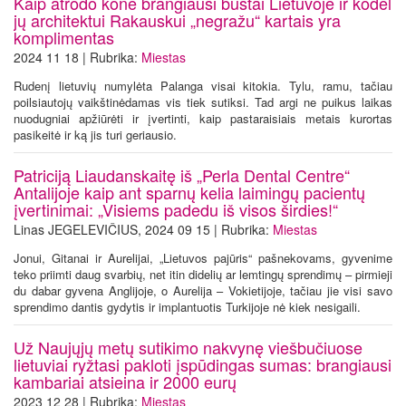
Kaip atrodo kone brangiausi būstai Lietuvoje ir kodėl
jų architektui Rakauskui „negražu“ kartais yra
komplimentas
2024 11 18 | Rubrika:
Miestas
Rudenį lietuvių numylėta Palanga visai kitokia. Tylu, ramu, tačiau
poilsiautojų vaikštinėdamas vis tiek sutiksi. Tad argi ne puikus laikas
nuodugniai apžiūrėti ir įvertinti, kaip pastaraisiais metais kurortas
pasikeitė ir ką jis turi geriausio.
Patriciją Liaudanskaitę iš „Perla Dental Centre“
Antalijoje kaip ant sparnų kelia laimingų pacientų
įvertinimai: „Visiems padedu iš visos širdies!“
Linas JEGELEVIČIUS, 2024 09 15 | Rubrika:
Miestas
Jonui, Gitanai ir Aurelijai, „Lietuvos pajūris“ pašnekovams, gyvenime
teko priimti daug svarbių, net itin didelių ar lemtingų sprendimų – pirmieji
du dabar gyvena Anglijoje, o Aurelija – Vokietijoje, tačiau jie visi savo
sprendimo dantis gydytis ir implantuotis Turkijoje nė kiek nesigaili.
Už Naujųjų metų sutikimo nakvynę viešbučiuose
lietuviai ryžtasi pakloti įspūdingas sumas: brangiausi
kambariai atsieina ir 2000 eurų
2023 12 28 | Rubrika:
Miestas