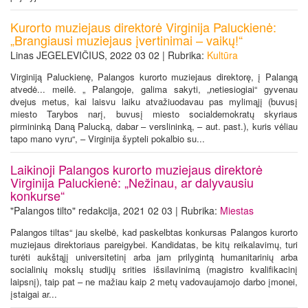
Kurorto muziejaus direktorė Virginija Paluckienė:
„Brangiausi muziejaus įvertinimai – vaikų!“
Linas JEGELEVIČIUS, 2022 03 02 | Rubrika:
Kultūra
Virginiją Paluckienę, Palangos kurorto muziejaus direktorę, į Palangą
atvedė... meilė. „ Palangoje, galima sakyti, „netiesiogiai“ gyvenau
dvejus metus, kai laisvu laiku atvažiuodavau pas mylimąjį (buvusį
miesto Tarybos narį, buvusį miesto socialdemokratų skyriaus
pirmininką Daną Palucką, dabar – verslininką, – aut. past.), kuris vėliau
tapo mano vyru“, – Virginija šypteli pokalbio su...
Laikinoji Palangos kurorto muziejaus direktorė
Virginija Paluckienė: „Nežinau, ar dalyvausiu
konkurse“
"Palangos tilto" redakcija, 2021 02 03 | Rubrika:
Miestas
Palangos tiltas“ jau skelbė, kad paskelbtas konkursas Palangos kurorto
muziejaus direktoriaus pareigybei. Kandidatas, be kitų reikalavimų, turi
turėti aukštąjį universitetinį arba jam prilygintą humanitarinių arba
socialinių mokslų studijų srities išsilavinimą (magistro kvalifikacinį
laipsnį), taip pat – ne mažiau kaip 2 metų vadovaujamojo darbo įmonei,
įstaigai ar...