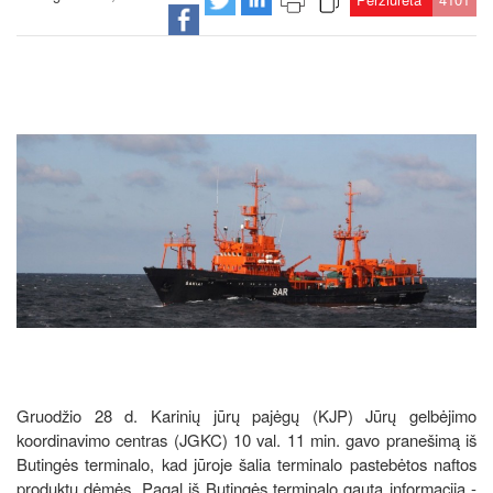
Gruodžio 28 d. Karinių jūrų pajėgų (KJP) Jūrų gelbėjimo
koordinavimo centras (JGKC) 10 val. 11 min. gavo pranešimą iš
Butingės terminalo, kad jūroje šalia terminalo pastebėtos naftos
produktų dėmės. Pagal iš Butingės terminalo gautą informaciją -