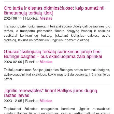
Oro tarša ir eismas didmiesčiuose: kaip sumažinti
išmetamųjų teršalų kiekį
2024 06 11 | Rubrika:
Miestas
Transporto priemonių išmetami teršalai sudaro didelę dalį pasaulinės oro
taršos, o transporto priemonės išmeta daugybę žmonių ir aplinkos
sveikatai kenksmingų teršalų, įskaitant kietąsias daleles, azoto
dioksidą, lakiuosius organinius junginius ir pažemio ozoną.
Gausiai išsiliejusių teršalų surinkimas jūroje ties
Būtinge baigtas – bus skaičiuojama žala aplinkai
2024 02 09 | Rubrika:
Miestas
Teršalų surinkimas Baltijos jūroje ties Būtingės naftos terminalu baigtas,
aplinkosaugininkai skaičiuos, kokio masto žala padaryta į jūrą išsiliejus
naftai.
„Ignitis renewables“ tiriant Baltijos jūros dugną
rastas laivas
2023 12 05 | Rubrika:
Miestas
Tarptautinei žaliosios energetikos bendrovei „Ignitis renewables“
vykdant Baltijos jūros dugno tyrimus, skirtus įvertinti galimybes statyti