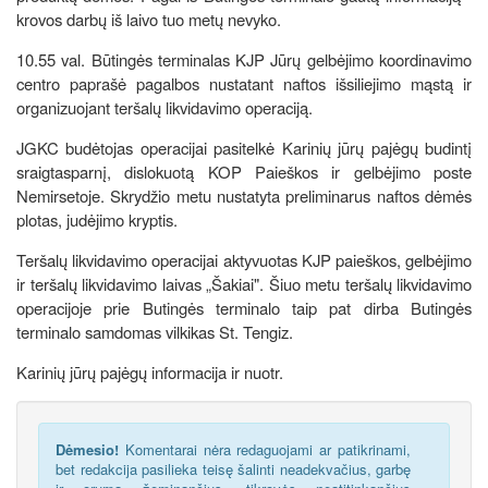
krovos darbų iš laivo tuo metų nevyko.
10.55 val. Būtingės terminalas KJP Jūrų gelbėjimo koordinavimo
centro paprašė pagalbos nustatant naftos išsiliejimo mąstą ir
organizuojant teršalų likvidavimo operaciją.
JGKC budėtojas operacijai pasitelkė Karinių jūrų pajėgų budintį
sraigtasparnį, dislokuotą KOP Paieškos ir gelbėjimo poste
Nemirsetoje. Skrydžio metu nustatyta preliminarus naftos dėmės
plotas, judėjimo kryptis.
Teršalų likvidavimo operacijai aktyvuotas KJP paieškos, gelbėjimo
ir teršalų likvidavimo laivas „Šakiai". Šiuo metu teršalų likvidavimo
operacijoje prie Butingės terminalo taip pat dirba Butingės
terminalo samdomas vilkikas St. Tengiz.
Karinių jūrų pajėgų informacija ir nuotr.
Dėmesio!
Komentarai nėra redaguojami ar patikrinami,
bet redakcija pasilieka teisę šalinti neadekvačius, garbę