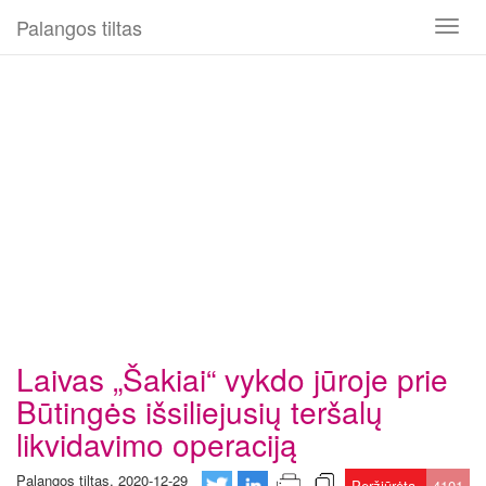
Palangos tiltas
Toggl
naviga
Laivas „Šakiai“ vykdo jūroje prie
Būtingės išsiliejusių teršalų
likvidavimo operaciją
Palangos tiltas, 2020-12-29
Peržiūrėta
4101