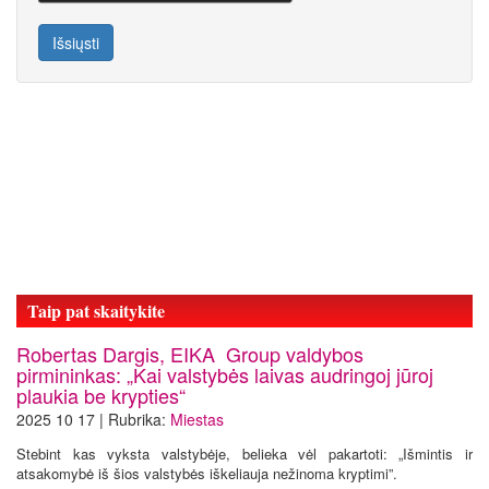
Išsiųsti
Taip pat skaitykite
Robertas Dargis, EIKA Group valdybos
pirmininkas: „Kai valstybės laivas audringoj jūroj
plaukia be krypties“
2025 10 17 | Rubrika:
Miestas
Stebint kas vyksta valstybėje, belieka vėl pakartoti: „Išmintis ir
atsakomybė iš šios valstybės iškeliauja nežinoma kryptimi”.