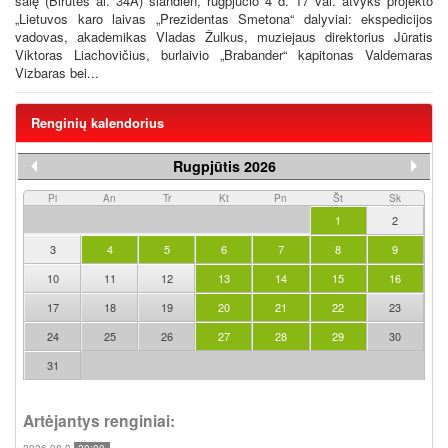
salę (Birutės al. 34A) šiandien, rugpjūčio 4 d. 17 val. atvyks projekto
„Lietuvos karo laivas „Prezidentas Smetona“ dalyviai: ekspedicijos
vadovas, akademikas Vladas Žulkus, muziejaus direktorius Jūratis
Viktoras Liachovičius, burlaivio „Brabander“ kapitonas Valdemaras
Vizbaras bei...
Renginių kalendorius
Rugpjūtis 2026
Pi
An
Tr
Kt
Pn
Št
Sk
1
2
3
4
5
6
7
8
9
10
11
12
13
14
15
16
17
18
19
20
21
22
23
24
25
26
27
28
29
30
31
Artėjantys renginiai:
2026-08-9
20:00