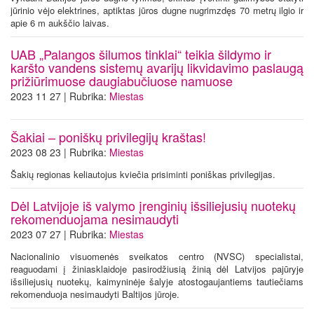
jūrinio vėjo elektrines, aptiktas jūros dugne nugrimzdęs 70 metrų ilgio ir
apie 6 m aukščio laivas.
UAB „Palangos šilumos tinklai“ teikia šildymo ir
karšto vandens sistemų avarijų likvidavimo paslaugą
prižiūrimuose daugiabučiuose namuose
2023 11 27 | Rubrika:
Miestas
Šakiai – poniškų privilegijų kraštas!
2023 08 23 | Rubrika:
Miestas
Šakių regionas keliautojus kviečia prisiminti poniškas privilegijas.
Dėl Latvijoje iš valymo įrenginių išsiliejusių nuotekų
rekomenduojama nesimaudyti
2023 07 27 | Rubrika:
Miestas
Nacionalinio visuomenės sveikatos centro (NVSC) specialistai,
reaguodami į žiniasklaidoje pasirodžiusią žinią dėl Latvijos pajūryje
išsiliejusių nuotekų, kaimyninėje šalyje atostogaujantiems tautiečiams
rekomenduoja nesimaudyti Baltijos jūroje.