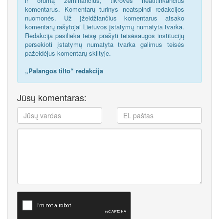
ir orumą žeminančius, tikrovės neatitinkančius
komentarus. Komentarų turinys neatspindi redakcijos
nuomonės. Už įžeidžiančius komentarus atsako
komentarų rašytojai Lietuvos įstatymų numatyta tvarka.
Redakcija pasilieka teisę prašyti teisėsaugos institucijų
persekioti įstatymų numatyta tvarka galimus teisės
pažeidėjus komentarų skiltyje.
„Palangos tilto“ redakcija
Jūsų komentaras: