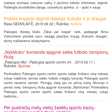
įvairaus amžiaus Lietuvos vaikų ir jaunimo futbolo rinktinėse, atgimė.
Padengta šiuolaikiška danga, sutvarkyta aplinka. Ji – jauki ir saugi.
Poetės knygoje atgimė išdykęs Kukutis ir jo draugai
Rasa GEDVILAITĖ, 2019 06 22 | Rubrika:
Kultūra
Palangos literatų klubo „Takai per kopas“ narė, pedagogė Alma
Viskontienė pristatė savo naująją poezijos knygą „Kukučio draugai“,
skirtą mažiesiems skaitytojams.
„Nykštuko“ komanda apgynė salės futbolo čempionų
titulą
„Palangos tilto“, Palangos sporto centro inf. , 2013 02 11 |
Rubrika:
Sportas
Penktadienį Palangos sporto centro sporto salėje finišavo visą mėnesį
vykęs tradicinis atviras salės futbolo mėgėjų turnyras Palangos sporto
centro taurėms laimėti. Pirmąją vietą jau ne pirmą kartą iškovojo ir
pernai metų čempionų titulą apgynė komanda „Nykštukas“.Penktadienį
Palangos sporto centro sporto salėje finišavo visą mėnesį vykęs
tradicinis...
Per pustrečių metų vietoj žadėtų sporto bazių -