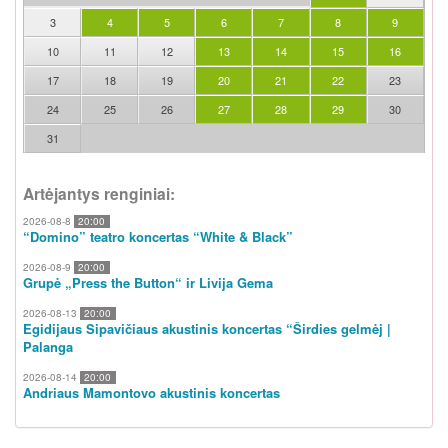
3
4
5
6
7
8
9
10
11
12
13
14
15
16
17
18
19
20
21
22
23
24
25
26
27
28
29
30
31
Artėjantys renginiai:
2026-08-8
20:00
“Domino” teatro koncertas “White & Black”
2026-08-9
20:00
Grupė „Press the Button“ ir Livija Gema
2026-08-13
20:00
Egidijaus Sipavičiaus akustinis koncertas “Širdies gelmėj |
Palanga
2026-08-14
20:00
Andriaus Mamontovo akustinis koncertas