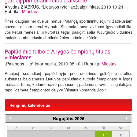
gardelį primenanti futbolo aikštelė
Alvydas ZIABKUS, “Lietuvos ryto” apžvalgininkas, 2010 10 24 |
Rubrika:
Miestas
Prieš daugiau nei dvejus metus Palangą sportininkų rojumi žadėjusiam
paversti miesto merui Vytautui Stalmokui savo vizijoms įgyvendinti liko
vos keturi mėnesiai, o kurortas tegali pasigirti šalia V.Jurgučio vidurinės
mokyklos atsiradusia dirbtinės žolės futbolo aikštele.
Paplūdimio futbolo A lygos čempionų titulas –
vilniečiams
„Palangos tilto“ informacija, 2010 08 10 | Rubrika:
Miestas
Praėjusį šeštadienį paplūdimyje prie centrinės gelbėjimo stoties
sužaistas baigiamasis Lietuvos paplūdimio futbolo čempionato A lygos
trečiasis turas, kuriame savo pranašumą pademonstravo ir nugalėtojais
tapo ilgametė čempionato dalyvė Vilniaus komanda „Igol“.
Renginių kalendorius
Rugpjūtis 2026
Pi
An
Tr
Kt
Pn
Št
Sk
1
2