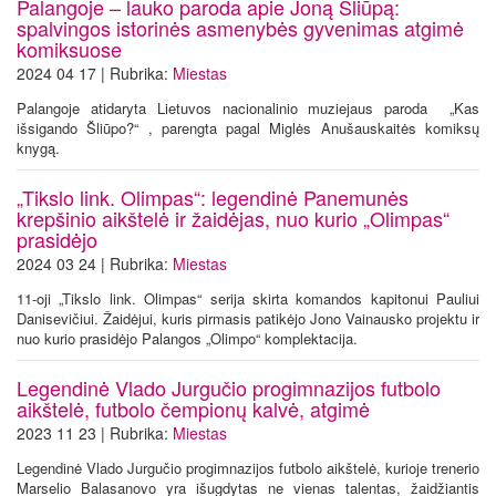
Palangoje – lauko paroda apie Joną Šliūpą:
spalvingos istorinės asmenybės gyvenimas atgimė
komiksuose
2024 04 17 | Rubrika:
Miestas
Palangoje atidaryta Lietuvos nacionalinio muziejaus paroda „Kas
išsigando Šliūpo?“ , parengta pagal Miglės Anušauskaitės komiksų
knygą.
„Tikslo link. Olimpas“: legendinė Panemunės
krepšinio aikštelė ir žaidėjas, nuo kurio „Olimpas“
prasidėjo
2024 03 24 | Rubrika:
Miestas
11-oji „Tikslo link. Olimpas“ serija skirta komandos kapitonui Pauliui
Danisevičiui. Žaidėjui, kuris pirmasis patikėjo Jono Vainausko projektu ir
nuo kurio prasidėjo Palangos „Olimpo“ komplektacija.
Legendinė Vlado Jurgučio progimnazijos futbolo
aikštelė, futbolo čempionų kalvė, atgimė
2023 11 23 | Rubrika:
Miestas
Legendinė Vlado Jurgučio progimnazijos futbolo aikštelė, kurioje trenerio
Marselio Balasanovo yra išugdytas ne vienas talentas, žaidžiantis