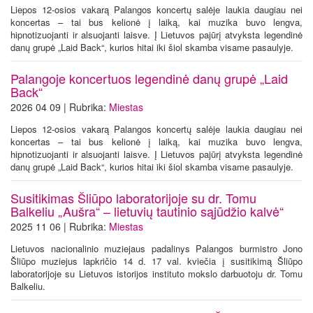
Liepos 12-osios vakarą Palangos koncertų salėje laukia daugiau nei
koncertas – tai bus kelionė į laiką, kai muzika buvo lengva,
hipnotizuojanti ir alsuojanti laisve. Į Lietuvos pajūrį atvyksta legendinė
danų grupė „Laid Back“, kurios hitai iki šiol skamba visame pasaulyje.
Palangoje koncertuos legendinė danų grupė „Laid
Back“
2026 04 09 | Rubrika:
Miestas
Liepos 12-osios vakarą Palangos koncertų salėje laukia daugiau nei
koncertas – tai bus kelionė į laiką, kai muzika buvo lengva,
hipnotizuojanti ir alsuojanti laisve. Į Lietuvos pajūrį atvyksta legendinė
danų grupė „Laid Back“, kurios hitai iki šiol skamba visame pasaulyje.
Susitikimas Šliūpo laboratorijoje su dr. Tomu
Balkeliu „Aušra“ – lietuvių tautinio sąjūdžio kalvė“
2025 11 06 | Rubrika:
Miestas
Lietuvos nacionalinio muziejaus padalinys Palangos burmistro Jono
Šliūpo muziejus lapkričio 14 d. 17 val. kviečia į susitikimą Šliūpo
laboratorijoje su Lietuvos istorijos instituto mokslo darbuotoju dr. Tomu
Balkeliu.