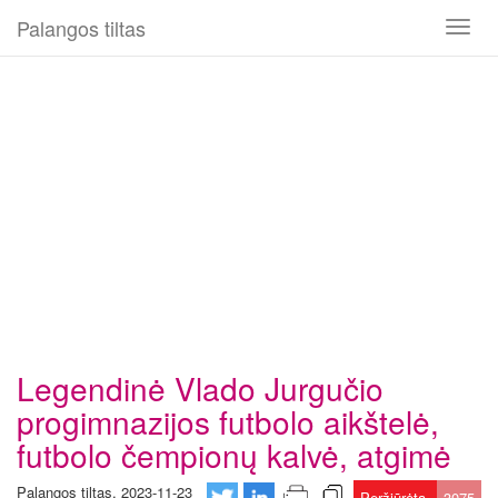
Palangos tiltas
Toggl
naviga
Legendinė Vlado Jurgučio
progimnazijos futbolo aikštelė,
futbolo čempionų kalvė, atgimė
Palangos tiltas, 2023-11-23
Peržiūrėta
3075