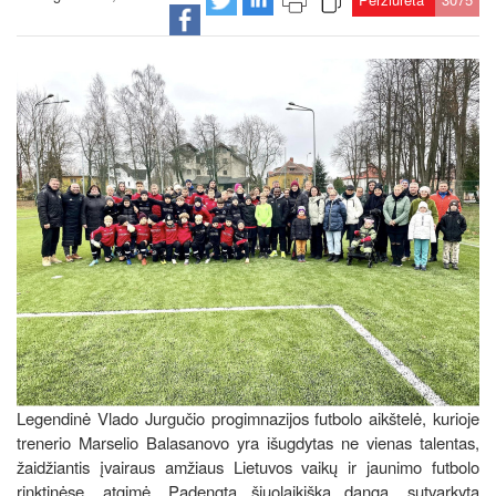
Legendinė Vlado Jurgučio progimnazijos futbolo aikštelė, kurioje
trenerio Marselio Balasanovo yra išugdytas ne vienas talentas,
žaidžiantis įvairaus amžiaus Lietuvos vaikų ir jaunimo futbolo
rinktinėse, atgimė. Padengta šiuolaikiška danga, sutvarkyta