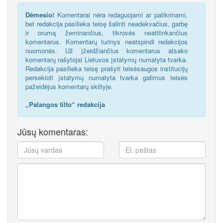
Dėmesio!
Komentarai nėra redaguojami ar patikrinami,
bet redakcija pasilieka teisę šalinti neadekvačius, garbę
ir orumą žeminančius, tikrovės neatitinkančius
komentarus. Komentarų turinys neatspindi redakcijos
nuomonės. Už įžeidžiančius komentarus atsako
komentarų rašytojai Lietuvos įstatymų numatyta tvarka.
Redakcija pasilieka teisę prašyti teisėsaugos institucijų
persekioti įstatymų numatyta tvarka galimus teisės
pažeidėjus komentarų skiltyje.
„Palangos tilto“ redakcija
Jūsų komentaras: