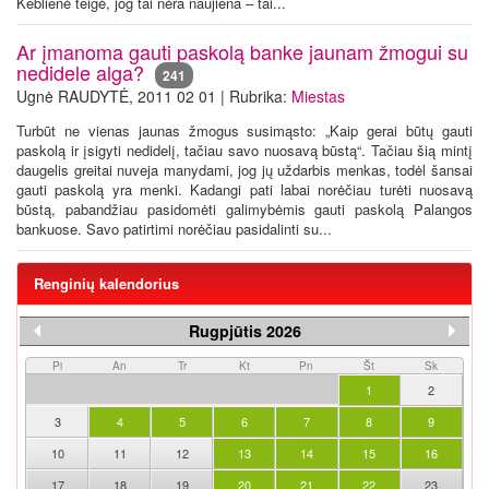
Keblienė teigė, jog tai nėra naujiena – tai...
Ar įmanoma gauti paskolą banke jaunam žmogui su
nedidele alga?
241
Ugnė RAUDYTĖ, 2011 02 01 | Rubrika:
Miestas
Turbūt ne vienas jaunas žmogus susimąsto: „Kaip gerai būtų gauti
paskolą ir įsigyti nedidelį, tačiau savo nuosavą būstą“. Tačiau šią mintį
daugelis greitai nuveja manydami, jog jų uždarbis menkas, todėl šansai
gauti paskolą yra menki. Kadangi pati labai norėčiau turėti nuosavą
būstą, pabandžiau pasidomėti galimybėmis gauti paskolą Palangos
bankuose. Savo patirtimi norėčiau pasidalinti su...
Renginių kalendorius
Rugpjūtis 2026
Pi
An
Tr
Kt
Pn
Št
Sk
1
2
3
4
5
6
7
8
9
10
11
12
13
14
15
16
17
18
19
20
21
22
23