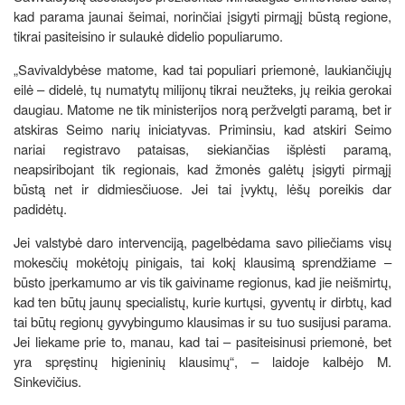
kad parama jaunai šeimai, norinčiai įsigyti pirmąjį būstą regione,
tikrai pasiteisino ir sulaukė didelio populiarumo.
„Savivaldybėse matome, kad tai populiari priemonė, laukiančiųjų
eilė – didelė, tų numatytų milijonų tikrai neužteks, jų reikia gerokai
daugiau. Matome ne tik ministerijos norą peržvelgti paramą, bet ir
atskiras Seimo narių iniciatyvas. Priminsiu, kad atskiri Seimo
nariai registravo pataisas, siekiančias išplėsti paramą,
neapsiribojant tik regionais, kad žmonės galėtų įsigyti pirmąjį
būstą net ir didmiesčiuose. Jei tai įvyktų, lėšų poreikis dar
padidėtų.
Jei valstybė daro intervenciją, pagelbėdama savo piliečiams visų
mokesčių mokėtojų pinigais, tai kokį klausimą sprendžiame –
būsto įperkamumo ar vis tik gaiviname regionus, kad jie neišmirtų,
kad ten būtų jaunų specialistų, kurie kurtųsi, gyventų ir dirbtų, kad
tai būtų regionų gyvybingumo klausimas ir su tuo susijusi parama.
Jei liekame prie to, manau, kad tai – pasiteisinusi priemonė, bet
yra spręstinų higieninių klausimų“, – laidoje kalbėjo M.
Sinkevičius.