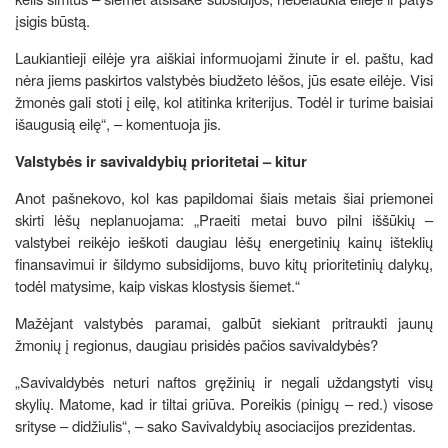
įsigis būstą.
Laukiantieji eilėje yra aiškiai informuojami žinute ir el. paštu, kad
nėra jiems paskirtos valstybės biudžeto lėšos, jūs esate eilėje. Visi
žmonės gali stoti į eilę, kol atitinka kriterijus. Todėl ir turime baisiai
išaugusią eilę“, – komentuoja jis.
Valstybės ir savivaldybių prioritetai – kitur
Anot pašnekovo, kol kas papildomai šiais metais šiai priemonei
skirti lėšų neplanuojama: „Praeiti metai buvo pilni iššūkių –
valstybei reikėjo ieškoti daugiau lėšų energetinių kainų išteklių
finansavimui ir šildymo subsidijoms, buvo kitų prioritetinių dalykų,
todėl matysime, kaip viskas klostysis šiemet.“
Mažėjant valstybės paramai, galbūt siekiant pritraukti jaunų
žmonių į regionus, daugiau prisidės pačios savivaldybės?
„Savivaldybės neturi naftos gręžinių ir negali uždangstyti visų
skylių. Matome, kad ir tiltai griūva. Poreikis (pinigų – red.) visose
srityse – didžiulis“, – sako Savivaldybių asociacijos prezidentas.