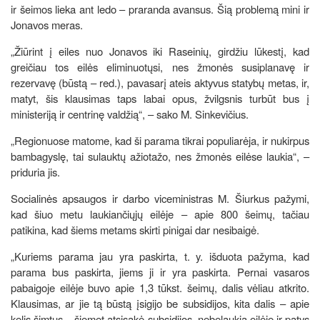
ir šeimos lieka ant ledo – praranda avansus. Šią problemą mini ir
Jonavos meras.
„Žiūrint į eiles nuo Jonavos iki Raseinių, girdžiu lūkestį, kad
greičiau tos eilės eliminuotųsi, nes žmonės susiplanavę ir
rezervavę (būstą – red.), pavasarį ateis aktyvus statybų metas, ir,
matyt, šis klausimas taps labai opus, žvilgsnis turbūt bus į
ministeriją ir centrinę valdžią“, – sako M. Sinkevičius.
„Regionuose matome, kad ši parama tikrai populiarėja, ir nukirpus
bambagyslę, tai sulauktų ažiotažo, nes žmonės eilėse laukia“, –
priduria jis.
Socialinės apsaugos ir darbo viceministras M. Šiurkus pažymi,
kad šiuo metu laukiančiųjų eilėje – apie 800 šeimų, tačiau
patikina, kad šiems metams skirti pinigai dar nesibaigė.
„Kuriems parama jau yra paskirta, t. y. išduota pažyma, kad
parama bus paskirta, jiems ji ir yra paskirta. Pernai vasaros
pabaigoje eilėje buvo apie 1,3 tūkst. šeimų, dalis vėliau atkrito.
Klausimas, ar jie tą būstą įsigijo be subsidijos, kita dalis – apie
kelis šimtus – šiemet atsisakė subsidijos, nebelaukia eilėje ir patys