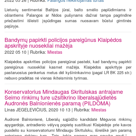
Lietuvių sentimentai Baltijos jūrai, balto smėlio paplūdimiams ir
ošiantiems Palangos ar Nidos pušynams dažnai tampa pagrindine
priežastimi išleisti įspūdingas sumas nuosavam būstui gimtinės
pajūryje.
Bandymų papirkti policijos pareigūnus Klaipėdos
apskrityje nuosekliai mažėja
2022 05 10 | Rubrika:
Miestas
Klaipėdos apskrities policijos pareigūnai pastebi, kad bandymų papirkti
pareigūnus nuosekliai kasmet mažėja. Klaipėdos apskrityje per
pastaruosius penkerius metus dėl kyšininkavimo (pagal LR BK 225 str.)
nebuvo pradėtas nė vienas ikiteisminis tyrimas.
Konservatorius Mindaugas Skritulskas antrajame
Seimo rinkimų ture užsitikrino liberalsąjūdietės
Audronės Balnionienės paramą (PILDOMA)
Linas JEGELEVIČIUS, 2020 10 13 | Rubrika:
Miestas
Audronė Balnionienė, Liberalų sąjūdžio kandidatė Mėguvos rinkimų
apygardoje, antradienio vėlyvą popietę susitikusi Klaipėdoje prie kavos
puodelio su konservatoriumi Mindaugu Skritulsku, išreiškė jam paramą
antrajame rinkimų ture. „Taip, tokią paramą man pavyko gauti,“ –