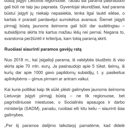
būstą įsigyti Lietuvos regionuose. Tačiau šia parama pasinaudoti
gali būti ne taip jau paprasta. Gyventojai skundžiasi, kad parama
būstui įsigyti jų niekaip nepasiekia, tenka ilgai laukti eilėse, o
kartais ir prarasti pardavėjui sumokėtus avansus. Šiemet įsigyti
pirmąjį būstą jaunoms šeimoms gali būti dar sudėtingiau –
subsidijoms skirta tris kartus mažiau lėšų nei pernai. Negana to,
svarstoma peržiūrėti ir kriterijus, kam tokią paramą skirti.
Ruošiasi siaurinti paramos gavėjų ratą
Nuo 2018 m., kai įsigalioji parama, iš valstybės biudžeto iš viso
skirta apie 70 mln. eurų. Ja pasinaudojo apie 5 tūkst. šeimų, iš
kurių dar apie 1000 gavo papildomų subsidijų, t. y. pasikeitus
aplinkybėms – gimus pirmam ar antram vaikui.
Kai kurie politikai kaip tik siūlė plėsti galimybes jaunoms šeimoms
Lietuvoje įsigyti pirmąjį būstą – ne tik regionuose, bet
pagrindiniuose miestuose, o Socialinės apsaugos ir darbo
ministerija (SADM), panašu, ruošiasi eiti kitu keliu – siaurinti šias
galimybes.
„Per šį paramos dalijimo laikotarpį pamatėme, kad didelė