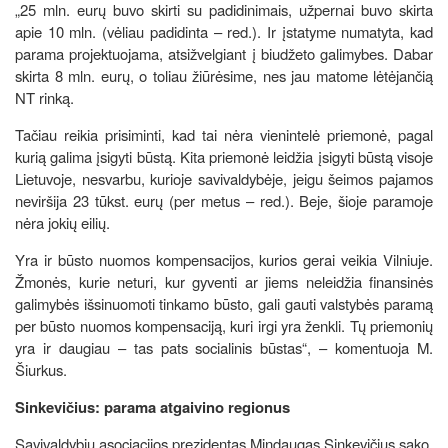
„25 mln. eurų buvo skirti su padidinimais, užpernai buvo skirta
apie 10 mln. (vėliau padidinta – red.). Ir įstatyme numatyta, kad
parama projektuojama, atsižvelgiant į biudžeto galimybes. Dabar
skirta 8 mln. eurų, o toliau žiūrėsime, nes jau matome lėtėjančią
NT rinką.
Tačiau reikia prisiminti, kad tai nėra vienintelė priemonė, pagal
kurią galima įsigyti būstą. Kita priemonė leidžia įsigyti būstą visoje
Lietuvoje, nesvarbu, kurioje savivaldybėje, jeigu šeimos pajamos
neviršija 23 tūkst. eurų (per metus – red.). Beje, šioje paramoje
nėra jokių eilių.
Yra ir būsto nuomos kompensacijos, kurios gerai veikia Vilniuje.
Žmonės, kurie neturi, kur gyventi ar jiems neleidžia finansinės
galimybės išsinuomoti tinkamo būsto, gali gauti valstybės paramą
per būsto nuomos kompensaciją, kuri irgi yra ženkli. Tų priemonių
yra ir daugiau – tas pats socialinis būstas“, – komentuoja M.
Šiurkus.
Sinkevičius: parama atgaivino regionus
Savivaldybių asociacijos prezidentas Mindaugas Sinkevičius sako,