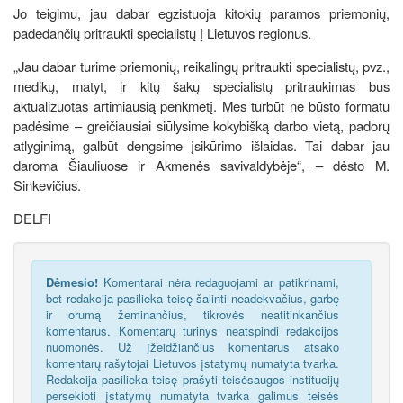
Jo teigimu, jau dabar egzistuoja kitokių paramos priemonių,
padedančių pritraukti specialistų į Lietuvos regionus.
„Jau dabar turime priemonių, reikalingų pritraukti specialistų, pvz.,
medikų, matyt, ir kitų šakų specialistų pritraukimas bus
aktualizuotas artimiausią penkmetį. Mes turbūt ne būsto formatu
padėsime – greičiausiai siūlysime kokybišką darbo vietą, padorų
atlyginimą, galbūt dengsime įsikūrimo išlaidas. Tai dabar jau
daroma Šiauliuose ir Akmenės savivaldybėje“, – dėsto M.
Sinkevičius.
DELFI
Dėmesio!
Komentarai nėra redaguojami ar patikrinami,
bet redakcija pasilieka teisę šalinti neadekvačius, garbę
ir orumą žeminančius, tikrovės neatitinkančius
komentarus. Komentarų turinys neatspindi redakcijos
nuomonės. Už įžeidžiančius komentarus atsako
komentarų rašytojai Lietuvos įstatymų numatyta tvarka.
Redakcija pasilieka teisę prašyti teisėsaugos institucijų
persekioti įstatymų numatyta tvarka galimus teisės