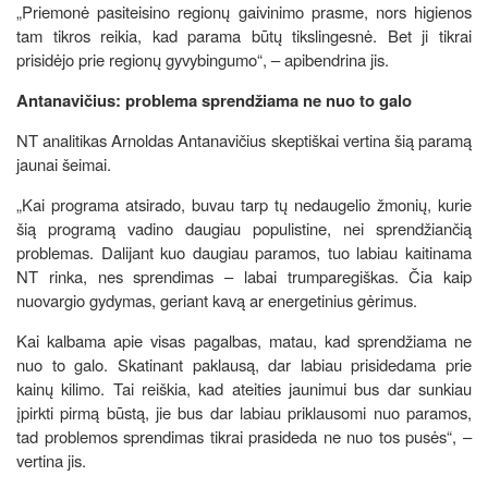
„Priemonė pasiteisino regionų gaivinimo prasme, nors higienos
tam tikros reikia, kad parama būtų tikslingesnė. Bet ji tikrai
prisidėjo prie regionų gyvybingumo“, – apibendrina jis.
Antanavičius: problema sprendžiama ne nuo to galo
NT analitikas Arnoldas Antanavičius skeptiškai vertina šią paramą
jaunai šeimai.
„Kai programa atsirado, buvau tarp tų nedaugelio žmonių, kurie
šią programą vadino daugiau populistine, nei sprendžiančią
problemas. Dalijant kuo daugiau paramos, tuo labiau kaitinama
NT rinka, nes sprendimas – labai trumparegiškas. Čia kaip
nuovargio gydymas, geriant kavą ar energetinius gėrimus.
Kai kalbama apie visas pagalbas, matau, kad sprendžiama ne
nuo to galo. Skatinant paklausą, dar labiau prisidedama prie
kainų kilimo. Tai reiškia, kad ateities jaunimui bus dar sunkiau
įpirkti pirmą būstą, jie bus dar labiau priklausomi nuo paramos,
tad problemos sprendimas tikrai prasideda ne nuo tos pusės“, –
vertina jis.