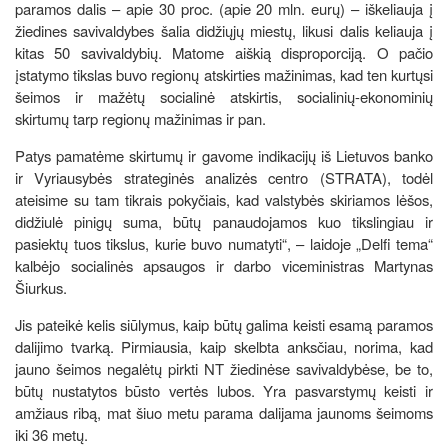
paramos dalis – apie 30 proc. (apie 20 mln. eurų) – iškeliauja į
žiedines savivaldybes šalia didžiųjų miestų, likusi dalis keliauja į
kitas 50 savivaldybių. Matome aiškią disproporciją. O pačio
įstatymo tikslas buvo regionų atskirties mažinimas, kad ten kurtųsi
šeimos ir mažėtų socialinė atskirtis, socialinių-ekonominių
skirtumų tarp regionų mažinimas ir pan.
Patys pamatėme skirtumų ir gavome indikacijų iš Lietuvos banko
ir Vyriausybės strateginės analizės centro (STRATA), todėl
ateisime su tam tikrais pokyčiais, kad valstybės skiriamos lėšos,
didžiulė pinigų suma, būtų panaudojamos kuo tikslingiau ir
pasiektų tuos tikslus, kurie buvo numatyti“, – laidoje „Delfi tema“
kalbėjo socialinės apsaugos ir darbo viceministras Martynas
Šiurkus.
Jis pateikė kelis siūlymus, kaip būtų galima keisti esamą paramos
dalijimo tvarką. Pirmiausia, kaip skelbta anksčiau, norima, kad
jauno šeimos negalėtų pirkti NT žiedinėse savivaldybėse, be to,
būtų nustatytos būsto vertės lubos. Yra pasvarstymų keisti ir
amžiaus ribą, mat šiuo metu parama dalijama jaunoms šeimoms
iki 36 metų.