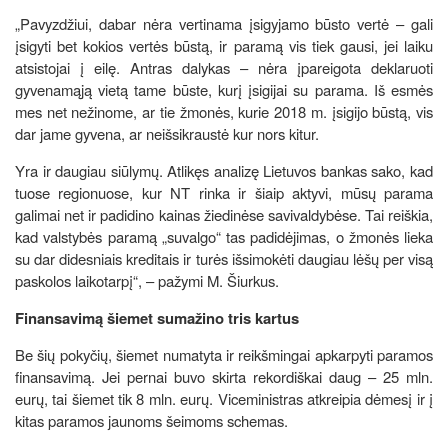
„Pavyzdžiui, dabar nėra vertinama įsigyjamo būsto vertė – gali
įsigyti bet kokios vertės būstą, ir paramą vis tiek gausi, jei laiku
atsistojai į eilę. Antras dalykas – nėra įpareigota deklaruoti
gyvenamąją vietą tame būste, kurį įsigijai su parama. Iš esmės
mes net nežinome, ar tie žmonės, kurie 2018 m. įsigijo būstą, vis
dar jame gyvena, ar neišsikraustė kur nors kitur.
Yra ir daugiau siūlymų. Atlikęs analizę Lietuvos bankas sako, kad
tuose regionuose, kur NT rinka ir šiaip aktyvi, mūsų parama
galimai net ir padidino kainas žiedinėse savivaldybėse. Tai reiškia,
kad valstybės paramą „suvalgo“ tas padidėjimas, o žmonės lieka
su dar didesniais kreditais ir turės išsimokėti daugiau lėšų per visą
paskolos laikotarpį“, – pažymi M. Šiurkus.
Finansavimą šiemet sumažino tris kartus
Be šių pokyčių, šiemet numatyta ir reikšmingai apkarpyti paramos
finansavimą. Jei pernai buvo skirta rekordiškai daug – 25 mln.
eurų, tai šiemet tik 8 mln. eurų. Viceministras atkreipia dėmesį ir į
kitas paramos jaunoms šeimoms schemas.