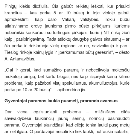
Pinigų kiekis didžiulis. Čia galbūt reikėtų ieškoti, kur prisukti
kranelius – kas perka 5 ar 10 būstą ir toje vietoje galbūt
apmokestinti, kaip daro Vakarų valstybės. Tokiu būdu
atlaisviname erdvę jauniems pirmo būsto pirkėjams, kuriems
nebereikia konkuruoti su turtingais pirkėjais, kurie į NT rinką žiūri
kaip į pasipinigavimą. Tada atšoktų daugybę galvos skausmų – ar
čia perka ir deklaruoja vietą regione, ar ne, savivaliauja ir pan..
Tiesiog rinkoje kainų lygis ir įperkamumas būtų geresnis“, – dėsto
A. Antanavičius.
„Gal ir gerai, kad sumažino paramą ir nebeeikvoja mokesčių
mokėtojų pinigų, bet kartu blogai, nes kaip išspręsti kainų kilimo
problemą, kaip pažaboti visų spekuliantus, akumuliuotojus, kurie
perka po 10 ar 20 būstų“, – apibendrina jis.
Gyventojai paramos laukia pusmetį, praranda avansus
Dar viena egzistuojanti problema – milžiniškos eilės
savivaldybėse laukiančių jaunų šeimų, norinčių pasinaudoti
parama. Gyventojai skundžiasi, kad eilėje tenka laukti pusę metų
ar net ilgiau. O pardavėjai nesutinka tiek laukti, nutraukia sutartis,