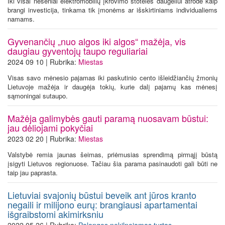
Iki visai neseniai elektromobilių įkrovimo stotelės daugeliui atrodė kaip
brangi investicija, tinkama tik įmonėms ar išskirtiniams individualiems
namams.
Gyvenančių „nuo algos iki algos“ mažėja, vis
daugiau gyventojų taupo reguliariai
2024 09 10 | Rubrika:
Miestas
Visas savo mėnesio pajamas iki paskutinio cento išleidžiančių žmonių
Lietuvoje mažėja ir daugėja tokių, kurie dalį pajamų kas mėnesį
sąmoningai sutaupo.
Mažėja galimybės gauti paramą nuosavam būstui:
jau dėliojami pokyčiai
2023 02 20 | Rubrika:
Miestas
Valstybė remia jaunas šeimas, priėmusias sprendimą pirmąjį būstą
įsigyti Lietuvos regionuose. Tačiau šia parama pasinaudoti gali būti ne
taip jau paprasta.
Lietuviai svajonių būstui beveik ant jūros kranto
negaili ir milijono eurų: brangiausi apartamentai
išgraibstomi akimirksniu
2022 05 26 | Rubrika:
Palangos nekilnojamas turtas