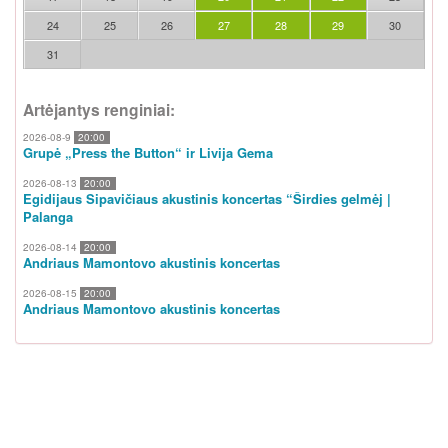
24
25
26
27
28
29
30
31
Artėjantys renginiai:
2026-08-9
20:00
Grupė „Press the Button“ ir Livija Gema
2026-08-13
20:00
Egidijaus Sipavičiaus akustinis koncertas “Širdies gelmėj |
Palanga
2026-08-14
20:00
Andriaus Mamontovo akustinis koncertas
2026-08-15
20:00
Andriaus Mamontovo akustinis koncertas