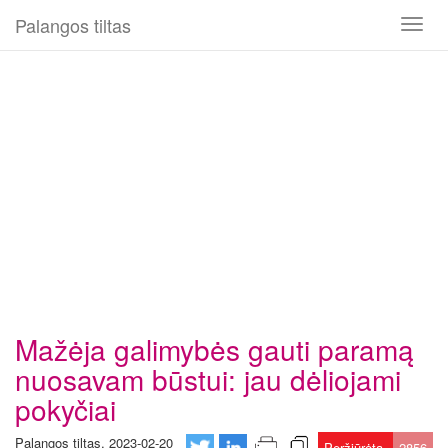
Palangos tiltas
Toggl
naviga
Mažėja galimybės gauti paramą
nuosavam būstui: jau dėliojami
pokyčiai
Palangos tiltas, 2023-02-20
Peržiūrėta
2856