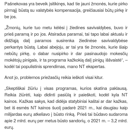
Pašnekovas yra beveik įsitikinęs, kad tie jauni žmonės, kurie pirko
pirmąjį būstą su valstybės kompensacija, greičiausiai būtų pirkę ir
be jos.
„Žmonių, kurie tuo metu kėlėsi į žiedines savivaldybes, buvo ir
prieš paramą ir po jos. Atsiradus paramai, tai tapo labai aktualu ir
didžiąją dalį paramos susirenka žiedinėse savivaldybėse
perkantys būstą. Labai abejoju, ar tai yra tie žmonės, kurie šiaip
nebūtų pirkę, o dabar nusipirko ir dar pasinaudojo mokesčių
mokėtojų pinigais, ir ta programa kažkokią dalį pinigų iššvaistė“, –
kodėl tai populistinis sprendimas, mano NT ekspertas.
Anot jo, problemos priežasčių reikia ieškoti visai kitur.
„Skeptiškai žiūriu į visas programas, kurios skatina paklausą.
Reikia žiūrėti, kaip didinti pasiūlą ir paieškoti, kodėl kyla NT
kainos. Kažkas sakys, kad didėja statybiniai kaštai ar dar kažkas,
bet iš esmės NT kainos šuolį padarė 2021 m., kai daugiau kaip
milijardas eurų atkeliavo į būsto rinką. Prieš tai būdavo sudaroma
apie 2 mlrd. eurų per metus būsto sandorių, o 2021 m. – 3,2 mlrd.
eurų.