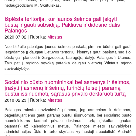
nedaugžodžiavo M. Skritulskas.
Išplėsta teritorija, kur jaunos šeimos gali įsigyti
būstą ir gauti subsidiją. Pakliūva ir didesnė dalis
Palangos
2020 07 02 | Rubrika:
Miestas
Nuo birželio pabaigos jaunos šeimos paskatą pirmam būstui gali gauti
įsigydamos jį daugiau Lietuvos teritorijų. Norintys gauti paskatą nuo šiol
būstą gali planuoti ir Gargžduose, Tauragėje, dalyje Palangos ir Utenos.
Taip pat į regiono sąvoką patenka daugiau vietovių Vilniaus rajono
savivaldybėje.
Socialinio būsto nuomininkai bei asmenys ir šeimos,
įrašyti į asmenų ir šeimų, turinčių teisę į paramą
būstui išsinuomoti, sąrašus privalo deklaruoti turtą
2018 02 23 | Rubrika:
Miestas
Palangos miesto savivaldybė primena, jog asmenims ir šeimoms,
pageidaujantiems gauti paramą būstui išsinuomoti, bei socialinio būsto
nuomininkams kasmet privalu deklaruoti turtą (įskaitant gautas
pajamas) už kalendorinius metus. Palangos miesto savivaldybės
administracijos Ūkio ir turto skyriaus vyriausioji specialistė Audrutė