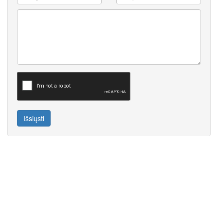
Išsiųsti