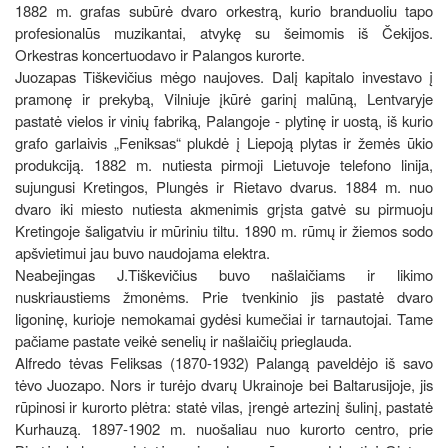
1882 m. grafas subūrė dvaro orkestrą, kurio branduoliu tapo
profesionalūs muzikantai, atvykę su šeimomis iš Čekijos.
Orkestras koncertuodavo ir Palangos kurorte.
Juozapas Tiškevičius mėgo naujoves. Dalį kapitalo investavo į
pramonę ir prekybą, Vilniuje įkūrė garinį malūną, Lentvaryje
pastatė vielos ir vinių fabriką, Palangoje - plytinę ir uostą, iš kurio
grafo garlaivis „Feniksas“ plukdė į Liepoją plytas ir žemės ūkio
produkciją. 1882 m. nutiesta pirmoji Lietuvoje telefono linija,
sujungusi Kretingos, Plungės ir Rietavo dvarus. 1884 m. nuo
dvaro iki miesto nutiesta akmenimis grįsta gatvė su pirmuoju
Kretingoje šaligatviu ir mūriniu tiltu. 1890 m. rūmų ir žiemos sodo
apšvietimui jau buvo naudojama elektra.
Neabejingas J.Tiškevičius buvo našlaičiams ir likimo
nuskriaustiems žmonėms. Prie tvenkinio jis pastatė dvaro
ligoninę, kurioje nemokamai gydėsi kumečiai ir tarnautojai. Tame
pačiame pastate veikė senelių ir našlaičių prieglauda.
Alfredo tėvas Feliksas (1870-1932) Palangą paveldėjo iš savo
tėvo Juozapo. Nors ir turėjo dvarų Ukrainoje bei Baltarusijoje, jis
rūpinosi ir kurorto plėtra: statė vilas, įrengė artezinį šulinį, pastatė
Kurhauzą. 1897-1902 m. nuošaliau nuo kurorto centro, prie