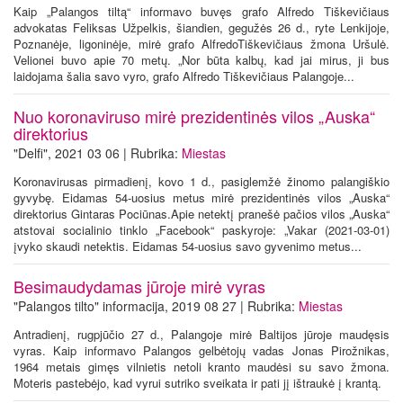
Kaip „Palangos tiltą“ informavo buvęs grafo Alfredo Tiškevičiaus
advokatas Feliksas Užpelkis, šiandien, gegužės 26 d., ryte Lenkijoje,
Poznanėje, ligoninėje, mirė grafo AlfredoTiškevičiaus žmona Uršulė.
Velionei buvo apie 70 metų. „Nor būta kalbų, kad jai mirus, ji bus
laidojama šalia savo vyro, grafo Alfredo Tiškevičiaus Palangoje...
Nuo koronaviruso mirė prezidentinės vilos „Auska“
direktorius
"Delfi", 2021 03 06 | Rubrika:
Miestas
Koronavirusas pirmadienį, kovo 1 d., pasiglemžė žinomo palangiškio
gyvybę. Eidamas 54-uosius metus mirė prezidentinės vilos „Auska“
direktorius Gintaras Pociūnas.Apie netektį pranešė pačios vilos „Auska“
atstovai socialinio tinklo „Facebook“ paskyroje: „Vakar (2021-03-01)
įvyko skaudi netektis. Eidamas 54-uosius savo gyvenimo metus...
Besimaudydamas jūroje mirė vyras
"Palangos tilto" informacija, 2019 08 27 | Rubrika:
Miestas
Antradienį, rugpjūčio 27 d., Palangoje mirė Baltijos jūroje maudęsis
vyras. Kaip informavo Palangos gelbėtojų vadas Jonas Pirožnikas,
1964 metais gimęs vilnietis netoli kranto maudėsi su savo žmona.
Moteris pastebėjo, kad vyrui sutriko sveikata ir pati jį ištraukė į krantą.