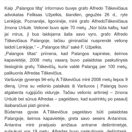
Kaip „Palangos tiltą“ informavo buvęs grafo Alfredo Tiškevičiaus
advokatas Feliksas Užpelkis, šiandien, gegužės 26 d., ryte
Lenkijoje, Poznanėje, ligoninėje, mirė grafo AlfredoTiškevičiaus
žmona Uršulė. Velionei buvo apie 70 metų. „Nor būta kalbų, kad
jai mirus, ji bus laidojama šalia savo vyro, grafo Alfredo
Tiškevičiaus Palangoje, tačiau giminaičiai nusprendė velionę
laidoti Lenkijoje,“ – „Palangos tiltui“ sakė F. Užpelkis.
„Palangos tiltas“ primena, kad Palangos kapinėse, šeimos
kapavietėje, 2008 metų vasarą buvo palaidotas paskutinysis
tiesioginis grafų Tiškevičių, kurie valdė Palangą per 100 metų,
palikuonis Alfredas Tiškevičius.
Varšuvoje gyvenęs 94-erių A.Tiškevičius mirė 2008 metų liepos 9
dieną. Urna su velionio palaikais iš Varšuvos į Palangą buvo
atgabenta rugpjūčio viduryje. Tačiau velionio artimieji – žmona
Uršulė bei sūnus Alfredas – pageidavo, kad susirinktų po pasaulį
išsibarsčiusi plati giminė.
Būdamas gyvas A.Tiškevičius pageidavo būti palaidotas
Palangoje, šeimos kapavietėje, greta savo sesers Antaninos.
Antanina mirė praėjusio amžiaus antrame dešimtmetyje,
sulaukusi vos 19 metų. Alfredas buvo paskutinysis, dešimtasis,