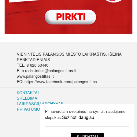
VIENINTELIS PALANGOS MIESTO LAIKRAŠTIS, IŠEINA
PENKTADIENIAIS
TEL. 8 620 53440
El.p redaktorius@palangostiltas.lt
www.palangostiltas.lt
FC: https://www.facebook.com/palangostiltas
KONTAKTAI
SKELBIMAI
LAIKRAŠČIŲ ARCHYVAS
PRIVATUMO IR SLAPUKŲ POLITIKA
Pilnaverčiam svetainės naršymui, naudojame
Sužinoti daugiau
slapukus.
SUPRATAU