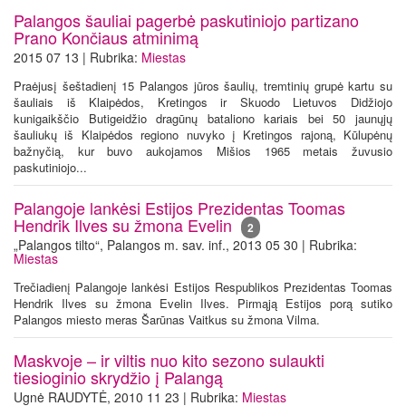
Palangos šauliai pagerbė paskutiniojo partizano
Prano Končiaus atminimą
2015 07 13 | Rubrika:
Miestas
Praėjusį šeštadienį 15 Palangos jūros šaulių, tremtinių grupė kartu su
šauliais iš Klaipėdos, Kretingos ir Skuodo Lietuvos Didžiojo
kunigaikščio Butigeidžio dragūnų bataliono kariais bei 50 jaunųjų
šauliukų iš Klaipėdos regiono nuvyko į Kretingos rajoną, Kūlupėnų
bažnyčią, kur buvo aukojamos Mišios 1965 metais žuvusio
paskutiniojo...
Palangoje lankėsi Estijos Prezidentas Toomas
Hendrik Ilves su žmona Evelin
2
„Palangos tilto“, Palangos m. sav. inf., 2013 05 30 | Rubrika:
Miestas
Trečiadienį Palangoje lankėsi Estijos Respublikos Prezidentas Toomas
Hendrik Ilves su žmona Evelin Ilves. Pirmąją Estijos porą sutiko
Palangos miesto meras Šarūnas Vaitkus su žmona Vilma.
Maskvoje – ir viltis nuo kito sezono sulaukti
tiesioginio skrydžio į Palangą
Ugnė RAUDYTĖ, 2010 11 23 | Rubrika:
Miestas