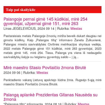
Taip pat skaitykite
Palangoje pernai gimė 145 kūdikiai, mirė 254
gyventojai, užpernai gimė 151, mirė 263
Linas JEGELEVIČIUS, 2024 09 14 | Rubrika:
Miestas
Pastaraisiais metais Palangoje žmonių miršta beveik dukart daugiau nei
gimsta kūdikių. Kaip „Palangos tiltą“ informavo Žaneta Žulkuvienė,
Palangos miesto savivaldybės Civilinės metrikacijos skyriaus vedėja,
2022 metais Palangoje gimė 151 kūdikiai, mirė 263 gyventojai, 2023
metais gimė 145, mirė 254. Tiesa, Palanga yra viena iš nedaugelio
savivaldybių šalyje su teigiamu gyventojų saldo – į ją...
Mirė maestro Stasio Povilaičio žmona Birutė
2024 09 06 | Rubrika:
Miestas
Penktadienio vakarą Lietuvą apskriejo liūdna žinia. Rugsėjo 5-ąją mirė
maestro Stasio Povilaičio žmona Birutė.
Palangą aplankė Prezidentas Gitanas Nausėda su
žmona
"Palangos tilto" informacija, 2024 08 16 | Rubrika:
Miestas