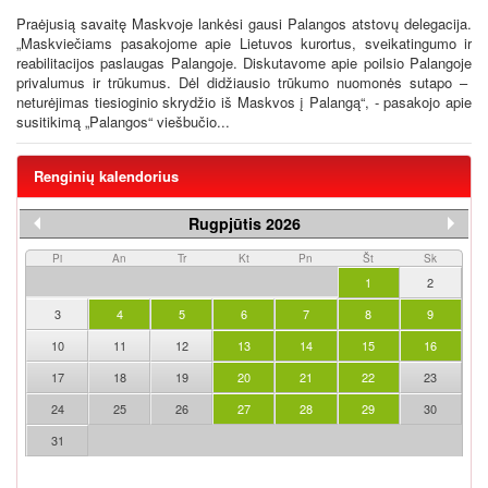
Praėjusią savaitę Maskvoje lankėsi gausi Palangos atstovų delegacija.
„Maskviečiams pasakojome apie Lietuvos kurortus, sveikatingumo ir
reabilitacijos paslaugas Palangoje. Diskutavome apie poilsio Palangoje
privalumus ir trūkumus. Dėl didžiausio trūkumo nuomonės sutapo –
neturėjimas tiesioginio skrydžio iš Maskvos į Palangą“, - pasakojo apie
susitikimą „Palangos“ viešbučio...
Renginių kalendorius
Rugpjūtis 2026
Pi
An
Tr
Kt
Pn
Št
Sk
1
2
3
4
5
6
7
8
9
10
11
12
13
14
15
16
17
18
19
20
21
22
23
24
25
26
27
28
29
30
31