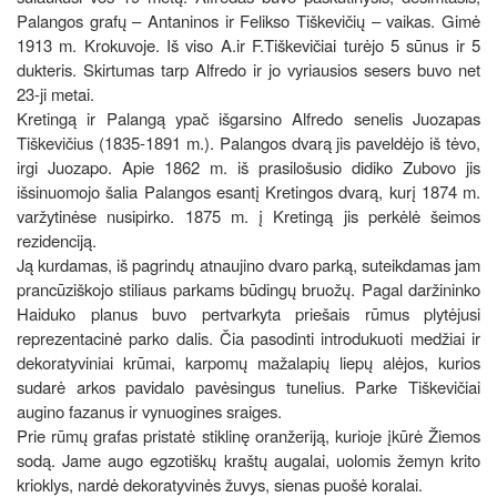
Palangos grafų – Antaninos ir Felikso Tiškevičių – vaikas. Gimė
1913 m. Krokuvoje. Iš viso A.ir F.Tiškevičiai turėjo 5 sūnus ir 5
dukteris. Skirtumas tarp Alfredo ir jo vyriausios sesers buvo net
23-ji metai.
Kretingą ir Palangą ypač išgarsino Alfredo senelis Juozapas
Tiškevičius (1835-1891 m.). Palangos dvarą jis paveldėjo iš tėvo,
irgi Juozapo. Apie 1862 m. iš prasilošusio didiko Zubovo jis
išsinuomojo šalia Palangos esantį Kretingos dvarą, kurį 1874 m.
varžytinėse nusipirko. 1875 m. į Kretingą jis perkėlė šeimos
rezidenciją.
Ją kurdamas, iš pagrindų atnaujino dvaro parką, suteikdamas jam
prancūziškojo stiliaus parkams būdingų bruožų. Pagal daržininko
Haiduko planus buvo pertvarkyta priešais rūmus plytėjusi
reprezentacinė parko dalis. Čia pasodinti introdukuoti medžiai ir
dekoratyviniai krūmai, karpomų mažalapių liepų alėjos, kurios
sudarė arkos pavidalo pavėsingus tunelius. Parke Tiškevičiai
augino fazanus ir vynuogines sraiges.
Prie rūmų grafas pristatė stiklinę oranžeriją, kurioje įkūrė Žiemos
sodą. Jame augo egzotiškų kraštų augalai, uolomis žemyn krito
krioklys, nardė dekoratyvinės žuvys, sienas puošė koralai.