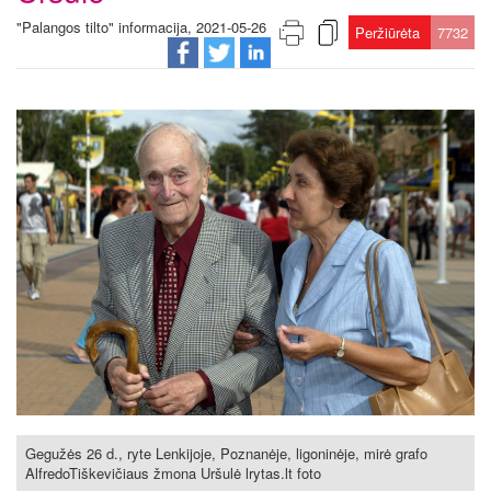
"Palangos tilto" informacija, 2021-05-26
Peržiūrėta
7732
Gegužės 26 d., ryte Lenkijoje, Poznanėje, ligoninėje, mirė grafo
AlfredoTiškevičiaus žmona Uršulė lrytas.lt foto