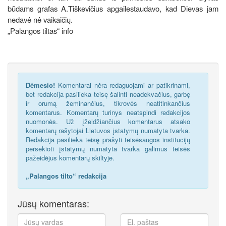
būdams grafas A.Tiškevičius apgailestaudavo, kad Dievas jam
nedavė nė vaikaičių.
„Palangos tiltas“ info
Dėmesio!
Komentarai nėra redaguojami ar patikrinami,
bet redakcija pasilieka teisę šalinti neadekvačius, garbę
ir orumą žeminančius, tikrovės neatitinkančius
komentarus. Komentarų turinys neatspindi redakcijos
nuomonės. Už įžeidžiančius komentarus atsako
komentarų rašytojai Lietuvos įstatymų numatyta tvarka.
Redakcija pasilieka teisę prašyti teisėsaugos institucijų
persekioti įstatymų numatyta tvarka galimus teisės
pažeidėjus komentarų skiltyje.
„Palangos tilto“ redakcija
Jūsų komentaras: