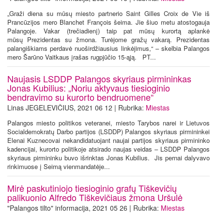
„Graži diena su mūsų miesto partnerio Saint Gilles Croix de Vie iš
Prancūzijos mero Blanchet François šeima. Jie šiuo metu atostogauja
Palangoje. Vakar (trečiadienį) taip pat mūsų kurortą aplankė
mūsų Prezidentas su žmona. Turėjome gražų vakarą. Prezidentas
palangiškiams perdavė nuoširdžiausius linkėjimus,“ – skelbia Palangos
mero Šarūno Vaitkaus įrašas rugpjūčio 15-ąją. PT...
Naujasis LSDDP Palangos skyriaus pirmininkas
Jonas Kubilius: „Noriu aktyvaus tiesioginio
bendravimo su kurorto bendruomene“
Linas JEGELEVIČIUS, 2021 06 12 | Rubrika:
Miestas
Palangos miesto politikos veteranei, miesto Tarybos narei ir Lietuvos
Socialdemokratų Darbo partijos (LSDDP) Palangos skyriaus pirmininkei
Elenai Kuznecovai nekandidatuojant naujai partijos skyriaus pirmininko
kadencijai, kurorto politikoje atsirado naujas veidas – LSDDP Palangos
skyriaus pirmininku buvo išrinktas Jonas Kubilius. Jis pernai dalyvavo
rinkimuose į Seimą vienmandatėje...
Mirė paskutiniojo tiesioginio grafų Tiškevičių
palikuonio Alfredo Tiškevičiaus žmona Uršulė
"Palangos tilto" informacija, 2021 05 26 | Rubrika:
Miestas