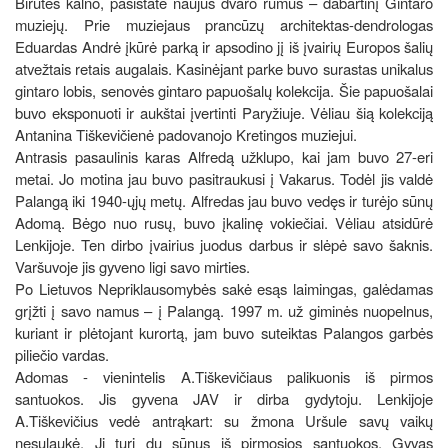
Birutės kalno, pasistatė naujus dvaro rūmus – dabartinį Gintaro
muziejų. Prie muziejaus prancūzų architektas-dendrologas
Eduardas Andrė įkūrė parką ir apsodino jį iš įvairių Europos šalių
atvežtais retais augalais. Kasinėjant parke buvo surastas unikalus
gintaro lobis, senovės gintaro papuošalų kolekcija. Šie papuošalai
buvo eksponuoti ir aukštai įvertinti Paryžiuje. Vėliau šią kolekciją
Antanina Tiškevičienė padovanojo Kretingos muziejui.
Antrasis pasaulinis karas Alfredą užklupo, kai jam buvo 27-eri
metai. Jo motina jau buvo pasitraukusi į Vakarus. Todėl jis valdė
Palangą iki 1940-ųjų metų. Alfredas jau buvo vedęs ir turėjo sūnų
Adomą. Bėgo nuo rusų, buvo įkalinę vokiečiai. Vėliau atsidūrė
Lenkijoje. Ten dirbo įvairius juodus darbus ir slėpė savo šaknis.
Varšuvoje jis gyveno ligi savo mirties.
Po Lietuvos Nepriklausomybės sakė esąs laimingas, galėdamas
grįžti į savo namus – į Palangą. 1997 m. už giminės nuopelnus,
kuriant ir plėtojant kurortą, jam buvo suteiktas Palangos garbės
piliečio vardas.
Adomas - vienintelis A.Tiškevičiaus palikuonis iš pirmos
santuokos. Jis gyvena JAV ir dirba gydytoju. Lenkijoje
A.Tiškevičius vedė antrąkart: su žmona Uršule savų vaikų
nesulaukė. Ji turi du sūnus iš pirmosios santuokos. Gyvas