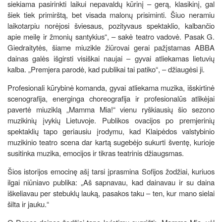
siekiama pasirinkti laikui nepavaldų kūrinį – gerą, klasikinį, gal
šiek tiek primirštą, bet visada malonų prisiminti. Šiuo neramiu
laikotarpiu norėjosi šviesaus, pozityvaus spektaklio, kalbančio
apie meilę ir žmonių santykius“, – sakė teatro vadovė. Pasak G.
Giedraitytės, šiame miuzikle žiūrovai gerai pažįstamas ABBA
dainas galės išgirsti visiškai naujai – gyvai atliekamas lietuvių
kalba. „Premjera parodė, kad publikai tai patiko“, – džiaugėsi ji.
Profesionali kūrybinė komanda, gyvai atliekama muzika, išskirtinė
scenografija, energinga choreografija ir profesionalūs atlikėjai
pavertė miuziklą „Mamma Mia!“ vienu ryškiausių šio sezono
muzikinių įvykių Lietuvoje. Publikos ovacijos po premjerinių
spektaklių tapo geriausiu įrodymu, kad Klaipėdos valstybinio
muzikinio teatro scena dar kartą sugebėjo sukurti šventę, kurioje
susitinka muzika, emocijos ir tikras teatrinis džiaugsmas.
Šios istorijos emocinę ašį tarsi įprasmina Sofijos žodžiai, kuriuos
ilgai niūniavo publika: „Aš sapnavau, kad dainavau ir su daina
iškeliavau per stebuklų lauką, pasakos taku – ten, kur mano sielai
šilta ir jauku.“