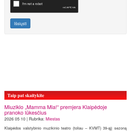
Išsiųsti
Taip pat skaitykite
Miuziklo „Mamma Mia!“ premjera Klaipėdoje
pranoko lūkesčius
2026 05 10 | Rubrika:
Miestas
Klaipėdos valstybinio muzikinio teatro (toliau – KVMT) 39-ąjį sezoną