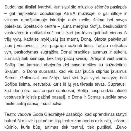
Sudėtinga tiksliai įvardyti, kur slypi šio miuziklo sėkmės paslaptis
– gal neįtikėtinai populiarioje ABBA muzikoje, o gal šiltoje ir
visiems atpažįstamoje istorijoje apie meilę, šeimą bei savęs
paieškas. Spektaklio centre – jauna mergina Sofija, besiruošianti
vestuvėms ir netikėtai sužinanti, kad jos tėvas gali būti vienas iš
trijų vyrų, kadaise mylėjusių jos mamą Doną. Slapta pakvietusi
juos į vestuves, ji tikisi pagaliau sužinoti tiesą. Tačiau netikėtas
vyrų pasirodymas sugrąžina Donai praeities jausmus ir sukelia
sumaištį tiek šeimoje, tiek tarp pačių svečių. Artėjant vestuvėms
Sofiją ima kamuoti abejonės dėl savo ateities su sužadėtiniu
Skajumi, o Dona supranta, kad vis dar jaučia stiprius jausmus
Semui. Galiausiai paaiškėja, kad visi trys vyrai pasiryžę būti
Sofijos šeima, nesvarbu, kuris iš jų yra tikrasis tėvas. Supratusi,
kad dar nėra pasirengusi santuokai, Sofija nusprendžia atidėti
vestuves ir leistis pažinti pasaulį, o Dona ir Semas suteikia savo
meilei antrą šansą ir susituokia.
Teatro vadovė Goda Giedraitytė pasakojo, kad sprendimas statyti
būtent šį miuziklą gimė po ilgų teatro komandos diskusijų, ieškant
kūrinio, kuris būtų artimas tiek teatrui, tiek publikai. „Buvo