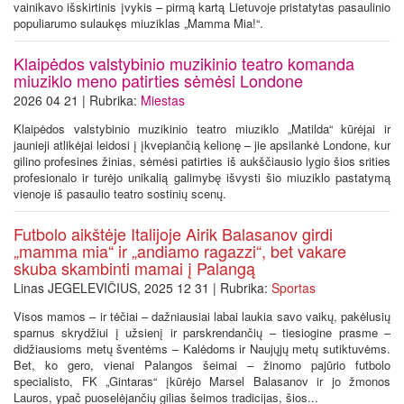
vainikavo išskirtinis įvykis – pirmą kartą Lietuvoje pristatytas pasaulinio
populiarumo sulaukęs miuziklas „Mamma Mia!“.
Klaipėdos valstybinio muzikinio teatro komanda
miuziklo meno patirties sėmėsi Londone
2026 04 21 | Rubrika:
Miestas
Klaipėdos valstybinio muzikinio teatro miuziklo „Matilda“ kūrėjai ir
jaunieji atlikėjai leidosi į įkvepiančią kelionę – jie apsilankė Londone, kur
gilino profesines žinias, sėmėsi patirties iš aukščiausio lygio šios srities
profesionalo ir turėjo unikalią galimybę išvysti šio miuziklo pastatymą
vienoje iš pasaulio teatro sostinių scenų.
Futbolo aikštėje Italijoje Airik Balasanov girdi
„mamma mia“ ir „andiamo ragazzi“, bet vakare
skuba skambinti mamai į Palangą
Linas JEGELEVIČIUS, 2025 12 31 | Rubrika:
Sportas
Visos mamos – ir tėčiai – dažniausiai labai laukia savo vaikų, pakėlusių
sparnus skrydžiui į užsienį ir parskrendančių – tiesiogine prasme –
didžiausioms metų šventėms – Kalėdoms ir Naujųjų metų sutiktuvėms.
Bet, ko gero, vienai Palangos šeimai – žinomo pajūrio futbolo
specialisto, FK „Gintaras“ įkūrėjo Marsel Balasanov ir jo žmonos
Lauros, ypač puoselėjančių gilias šeimos tradicijas, šios...