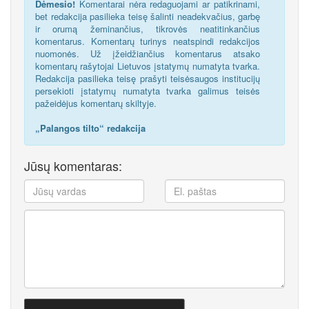
Dėmesio!
Komentarai nėra redaguojami ar patikrinami,
bet redakcija pasilieka teisę šalinti neadekvačius, garbę
ir orumą žeminančius, tikrovės neatitinkančius
komentarus. Komentarų turinys neatspindi redakcijos
nuomonės. Už įžeidžiančius komentarus atsako
komentarų rašytojai Lietuvos įstatymų numatyta tvarka.
Redakcija pasilieka teisę prašyti teisėsaugos institucijų
persekioti įstatymų numatyta tvarka galimus teisės
pažeidėjus komentarų skiltyje.
„Palangos tilto“ redakcija
Jūsų komentaras: