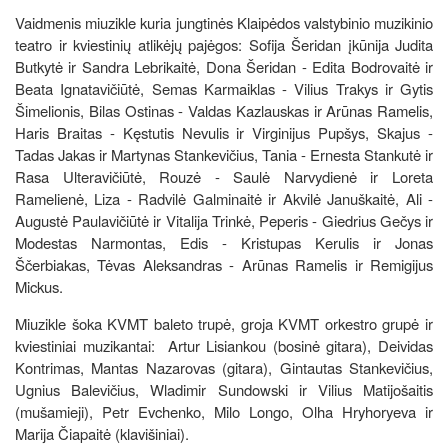
Vaidmenis miuzikle kuria jungtinės Klaipėdos valstybinio muzikinio
teatro ir kviestinių atlikėjų pajėgos: Sofija Šeridan įkūnija Judita
Butkytė ir Sandra Lebrikaitė, Dona Šeridan - Edita Bodrovaitė ir
Beata Ignatavičiūtė, Semas Karmaiklas - Vilius Trakys ir Gytis
Šimelionis, Bilas Ostinas - Valdas Kazlauskas ir Arūnas Ramelis,
Haris Braitas - Kęstutis Nevulis ir Virginijus Pupšys, Skajus -
Tadas Jakas ir Martynas Stankevičius, Tania - Ernesta Stankutė ir
Rasa Ulteravičiūtė, Rouzė - Saulė Narvydienė ir Loreta
Ramelienė, Liza - Radvilė Galminaitė ir Akvilė Januškaitė, Ali -
Augustė Paulavičiūtė ir Vitalija Trinkė, Peperis - Giedrius Gečys ir
Modestas Narmontas, Edis - Kristupas Kerulis ir Jonas
Ščerbiakas, Tėvas Aleksandras - Arūnas Ramelis ir Remigijus
Mickus.
Miuzikle šoka KVMT baleto trupė, groja KVMT orkestro grupė ir
kviestiniai muzikantai: Artur Lisiankou (bosinė gitara), Deividas
Kontrimas, Mantas Nazarovas (gitara), Gintautas Stankevičius,
Ugnius Balevičius, Wladimir Sundowski ir Vilius Matijošaitis
(mušamieji), Petr Evchenko, Milo Longo, Olha Hryhoryeva ir
Marija Čiapaitė (klavišiniai).