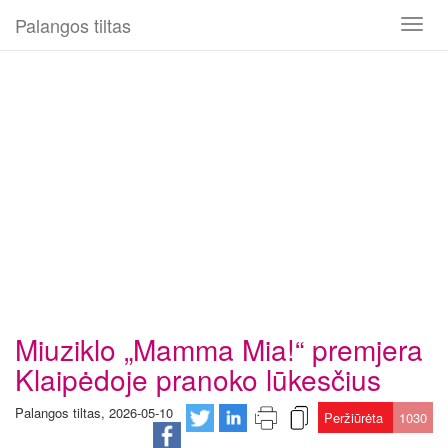
Palangos tiltas
Toggl
naviga
Miuziklo „Mamma Mia!“ premjera
Klaipėdoje pranoko lūkesčius
Palangos tiltas, 2026-05-10
Peržiūrėta
1030