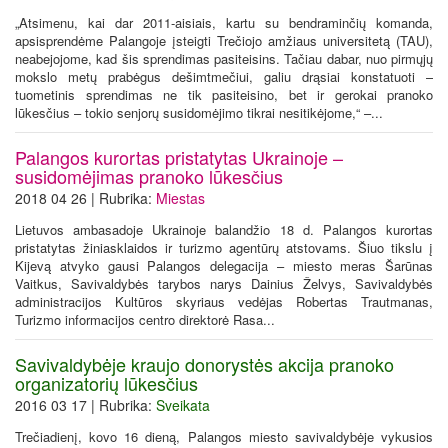
„Atsimenu, kai dar 2011-aisiais, kartu su bendraminčių komanda,
apsisprendėme Palangoje įsteigti Trečiojo amžiaus universitetą (TAU),
neabejojome, kad šis sprendimas pasiteisins. Tačiau dabar, nuo pirmųjų
mokslo metų prabėgus dešimtmečiui, galiu drąsiai konstatuoti –
tuometinis sprendimas ne tik pasiteisino, bet ir gerokai pranoko
lūkesčius – tokio senjorų susidomėjimo tikrai nesitikėjome,“ –...
Palangos kurortas pristatytas Ukrainoje –
susidomėjimas pranoko lūkesčius
2018 04 26 | Rubrika:
Miestas
Lietuvos ambasadoje Ukrainoje balandžio 18 d. Palangos kurortas
pristatytas žiniasklaidos ir turizmo agentūrų atstovams. Šiuo tikslu į
Kijevą atvyko gausi Palangos delegacija – miesto meras Šarūnas
Vaitkus, Savivaldybės tarybos narys Dainius Želvys, Savivaldybės
administracijos Kultūros skyriaus vedėjas Robertas Trautmanas,
Turizmo informacijos centro direktorė Rasa...
Savivaldybėje kraujo donorystės akcija pranoko
organizatorių lūkesčius
2016 03 17 | Rubrika:
Sveikata
Trečiadienį, kovo 16 dieną, Palangos miesto savivaldybėje vykusios