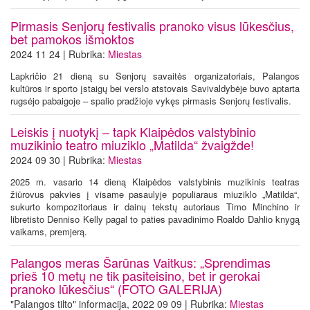
Pirmasis Senjorų festivalis pranoko visus lūkesčius,
bet pamokos išmoktos
2024 11 24 | Rubrika:
Miestas
Lapkričio 21 dieną su Senjorų savaitės organizatoriais, Palangos
kultūros ir sporto įstaigų bei verslo atstovais Savivaldybėje buvo aptarta
rugsėjo pabaigoje – spalio pradžioje vykęs pirmasis Senjorų festivalis.
Leiskis į nuotykį – tapk Klaipėdos valstybinio
muzikinio teatro miuziklo „Matilda“ žvaigžde!
2024 09 30 | Rubrika:
Miestas
2025 m. vasario 14 dieną Klaipėdos valstybinis muzikinis teatras
žiūrovus pakvies į visame pasaulyje populiaraus miuziklo „Matilda“,
sukurto kompozitoriaus ir dainų tekstų autoriaus Timo Minchino ir
libretisto Denniso Kelly pagal to paties pavadinimo Roaldo Dahlio knygą
vaikams, premjerą.
Palangos meras Šarūnas Vaitkus: „Sprendimas
prieš 10 metų ne tik pasiteisino, bet ir gerokai
pranoko lūkesčius“ (FOTO GALERIJA)
"Palangos tilto" informacija, 2022 09 09 | Rubrika:
Miestas