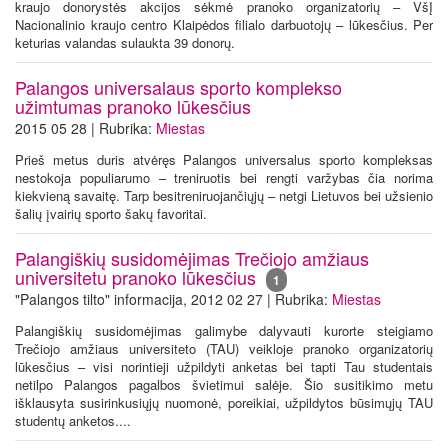
kraujo donorystės akcijos sėkmė pranoko organizatorių – VšĮ
Nacionalinio kraujo centro Klaipėdos filialo darbuotojų – lūkesčius. Per
keturias valandas sulaukta 39 donorų.
Palangos universalaus sporto komplekso
užimtumas pranoko lūkesčius
2015 05 28 | Rubrika:
Miestas
Prieš metus duris atvėręs Palangos universalus sporto kompleksas
nestokoja populiarumo – treniruotis bei rengti varžybas čia norima
kiekvieną savaitę. Tarp besitreniruojančiųjų – netgi Lietuvos bei užsienio
šalių įvairių sporto šakų favoritai.
Palangiškių susidomėjimas Trečiojo amžiaus
universitetu pranoko lūkesčius
1
"Palangos tilto" informacija, 2012 02 27 | Rubrika:
Miestas
Palangiškių susidomėjimas galimybe dalyvauti kurorte steigiamo
Trečiojo amžiaus universiteto (TAU) veikloje pranoko organizatorių
lūkesčius – visi norintieji užpildyti anketas bei tapti Tau studentais
netilpo Palangos pagalbos švietimui salėje. Šio susitikimo metu
išklausyta susirinkusiųjų nuomonė, poreikiai, užpildytos būsimųjų TAU
studentų anketos....