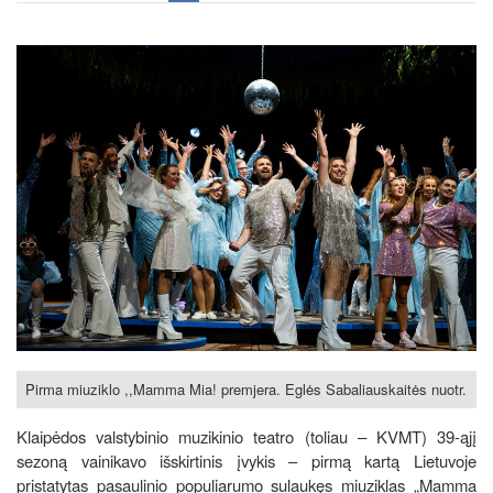
Pirma miuziklo ,,Mamma Mia! premjera. Eglės Sabaliauskaitės nuotr.
Klaipėdos valstybinio muzikinio teatro (toliau – KVMT) 39-ąjį
sezoną vainikavo išskirtinis įvykis – pirmą kartą Lietuvoje
pristatytas pasaulinio populiarumo sulaukęs miuziklas „Mamma