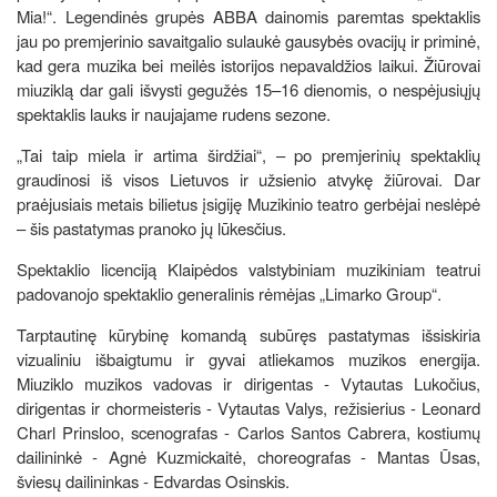
Mia!“. Legendinės grupės ABBA dainomis paremtas spektaklis
jau po premjerinio savaitgalio sulaukė gausybės ovacijų ir priminė,
kad gera muzika bei meilės istorijos nepavaldžios laikui. Žiūrovai
miuziklą dar gali išvysti gegužės 15–16 dienomis, o nespėjusiųjų
spektaklis lauks ir naujajame rudens sezone.
„Tai taip miela ir artima širdžiai“, – po premjerinių spektaklių
graudinosi iš visos Lietuvos ir užsienio atvykę žiūrovai. Dar
praėjusiais metais bilietus įsigiję Muzikinio teatro gerbėjai neslėpė
– šis pastatymas pranoko jų lūkesčius.
Spektaklio licenciją Klaipėdos valstybiniam muzikiniam teatrui
padovanojo spektaklio generalinis rėmėjas „Limarko Group“.
Tarptautinę kūrybinę komandą subūręs pastatymas išsiskiria
vizualiniu išbaigtumu ir gyvai atliekamos muzikos energija.
Miuziklo muzikos vadovas ir dirigentas - Vytautas Lukočius,
dirigentas ir chormeisteris - Vytautas Valys, režisierius - Leonard
Charl Prinsloo, scenografas - Carlos Santos Cabrera, kostiumų
dailininkė - Agnė Kuzmickaitė, choreografas - Mantas Ūsas,
šviesų dailininkas - Edvardas Osinskis.