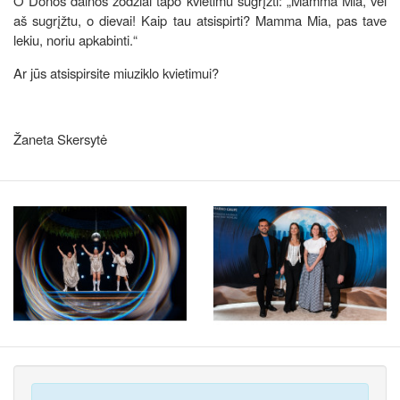
O Donos dainos žodžiai tapo kvietimu sugrįžti: „Mamma Mia, vėl
aš sugrįžtu, o dievai! Kaip tau atsispirti? Mamma Mia, pas tave
lekiu, noriu apkabinti.“
Ar jūs atsispirsite miuziklo kvietimui?
Žaneta Skersytė