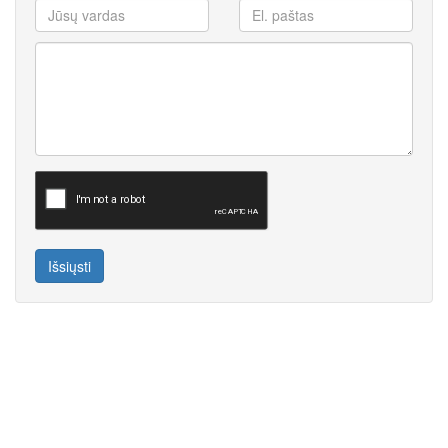
Išsiųsti