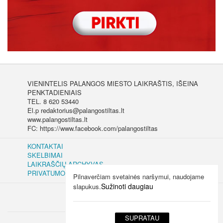
VIENINTELIS PALANGOS MIESTO LAIKRAŠTIS, IŠEINA
PENKTADIENIAIS
TEL. 8 620 53440
El.p redaktorius@palangostiltas.lt
www.palangostiltas.lt
FC: https://www.facebook.com/palangostiltas
KONTAKTAI
SKELBIMAI
LAIKRAŠČIŲ ARCHYVAS
PRIVATUMO IR SLAPUKŲ POLITIKA
Pilnaverčiam svetainės naršymui, naudojame
Sužinoti daugiau
slapukus.
SUPRATAU