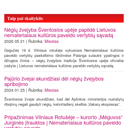
Taip pat skaitykite
Nėgių žvejyba Šventosios upėje papildė Lietuvos
nematerialaus kultūros paveldo vertybių sąvadą
2026 05 21 | Rubrika:
Miestas
Gegužės 19 d. Vilniaus rotušėje vykusiose Nematerialaus kultūros
paveldo vertybių paskelbimo iškilmėse Palanga sulaukė ypatingos ir
džiugios žinios – nėgių žvejybos tradicija Šventosios upėje oficialiai
įrašyta į Lietuvos nematerialaus kultūros paveldo vertybių sąvadą.
Pajūrio žvejai skundžiasi dėl nėgių žvejybos
apribojimo
2024 01 25 | Rubrika:
Miestas
Šventosios žvejai skundžiasi, kad dėl Aplinkos ministerijos nustatytų
ribojimų negali gaudyti nėgių, ketvirtadienį skelbia „Vakarų ekspresas“.
Pripažinimas Vilniaus Rotušėje – kurorto „Mėguvos“
Jurginės įtrauktos į Nematerialaus kultūros paveldo
vertybių sąvadą