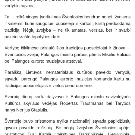
vertybių sąvadą.
Tai – reikšmingas įvertinimas Šventosios bendruomenei, žvejams
ir visiems, kurie saugo bei puoselėja iš kartos į kartą perduodamą
tradiciją. Nėgių žvejyba – ne tik amatas, verslas, bet ir svarbi
pajūrio krašto tapatybės dalis.
Vertybę iškilmėse pristatė šios tradicijos puoselėtojai ir žinovai –
Šventosios žvejai, Palangos miesto garbės pilietis Mikelis Balčius
bei Palangos kurorto muziejaus atstovai.
Paraišką Lietuvos nematerialaus kultūros paveldo vertybių
sąvadui parengė Palangos kurorto muziejus komanda kartu su
tradicijos puoselėtojais ir vietos bendruomene.
Svarbią dieną kartu dalyvavo ir Palangos miesto savivaldybės
Kultūros skyriaus vedėjas Robertas Trautmanas bei Tarybos
narys Nerijus Stasiulis.
Šventėje buvo pristatoma trylika nacionalinį sąvadą papildžiusių
gyvojo paveldo reiškinių. Be nėgių žvejybos Šventosios upėje,
pristatytos Trijų Karalių vaikštynės Darsūniškyje, Lietuvininkų