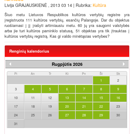
Livija GRAJAUSKIENĖ , 2013 03 14 | Rubrika:
Kultūra
Šiuo metu Lietuvos Respublikos kultūros vertybių registre yra
įregistruota 111 kultūros vertybių, esančių Palangoje. Dar du objektus
ruošiamasi į jį įrašyti artimiausiu metu. 60 jų yra saugomi valstybės
arba jie turi kultūros paminklo statusą, 51 objektas yra tik įtrauktas į
kultūros vertybių registrą. Kas gi valdo minėtąsias vertybes?
Renginių kalendorius
Rugpjūtis 2026
Pi
An
Tr
Kt
Pn
Št
Sk
1
2
3
4
5
6
7
8
9
10
11
12
13
14
15
16
17
18
19
20
21
22
23
24
25
26
27
28
29
30
31