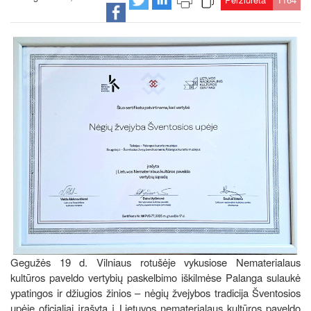
Gegužės 19 d. Vilniaus rotušėje vykusiose Nematerialaus
kultūros paveldo vertybių paskelbimo iškilmėse Palanga sulaukė
ypatingos ir džiugios žinios – nėgių žvejybos tradicija Šventosios
upėje oficialiai įrašyta į Lietuvos nematerialaus kultūros paveldo