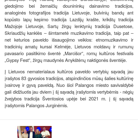
giedojimo bei žemaičių dounininkų dainavimo tradicijos,
analoginės fotografijos tradicija Lietuvoje, bulvinių bandų ant
kopūsto lapų kepimo tradicija Lazdijų krašte, krikštų tradicija
Mažojoje Lietuvoje, Sartų žirgų lenktynių tradicija Dusetose,
Skriaudžių kanklės – šimtametė muzikavimo tradicija, taip pat –
net keturios paveldo išsaugojimo veiklos: etnomuzikavimo ir
tradicinių amatų kursai Kelmėje, Lietuvos moldavų ir rumunų
pavasario pasitikimo šventė „Marcišor“, romų kultūros festivalis
„Gypsy Fest“, žirgų maudynės Anykštėnų naktigonės šventėje.
Į Lietuvos nematerialaus kultūros paveldo vertybių sąvadą jau
įrašytos 83 gyvosios tradicijos, atspindinčios mūsų šalies kultūrinę
įvairovę ir gyvą paveldą. Nuo šiol Palangos miesto savivaldybė
gali didžiuotis jau dviem į šį sąvadą įrašytomis vertybėmis - nėgių
žvejybos tradicija Šventosios upėje bei 2021 m. į šį sąvadą
įrašytomis Palangos Jurginėmis.