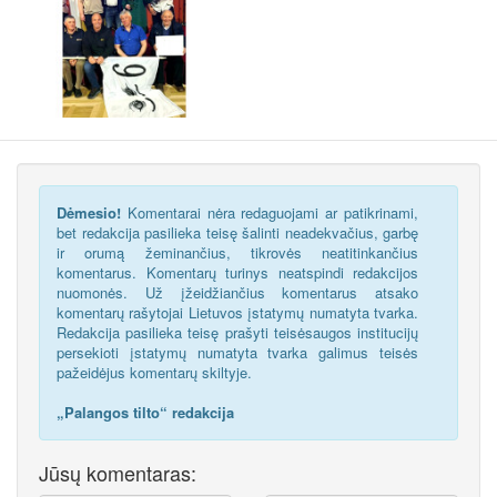
Dėmesio!
Komentarai nėra redaguojami ar patikrinami,
bet redakcija pasilieka teisę šalinti neadekvačius, garbę
ir orumą žeminančius, tikrovės neatitinkančius
komentarus. Komentarų turinys neatspindi redakcijos
nuomonės. Už įžeidžiančius komentarus atsako
komentarų rašytojai Lietuvos įstatymų numatyta tvarka.
Redakcija pasilieka teisę prašyti teisėsaugos institucijų
persekioti įstatymų numatyta tvarka galimus teisės
pažeidėjus komentarų skiltyje.
„Palangos tilto“ redakcija
Jūsų komentaras: