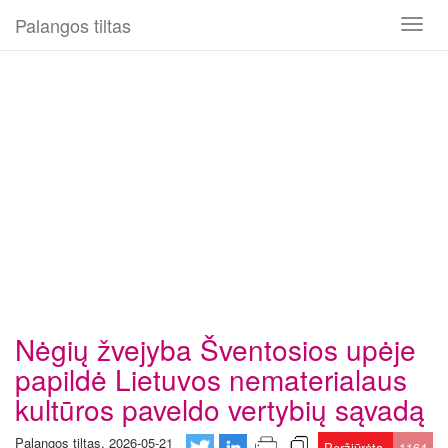
Palangos tiltas
Toggl
naviga
Nėgių žvejyba Šventosios upėje
papildė Lietuvos nematerialaus
kultūros paveldo vertybių sąvadą
Palangos tiltas, 2026-05-21
Peržiūrėta
1164