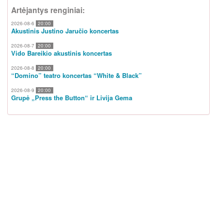
Artėjantys renginiai:
2026-08-6
20:00
Akustinis Justino Jaručio koncertas
2026-08-7
20:00
Vido Bareikio akustinis koncertas
2026-08-8
20:00
“Domino” teatro koncertas “White & Black”
2026-08-9
20:00
Grupė „Press the Button“ ir Livija Gema