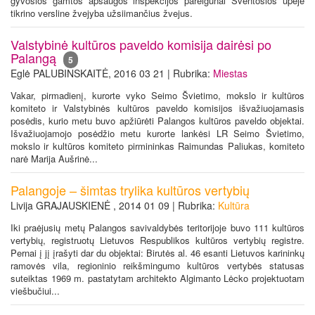
gyvosios gamtos apsaugos inspekcijos pareigūnai Šventosios upėje
tikrino versline žvejyba užsiimančius žvejus.
Valstybinė kultūros paveldo komisija dairėsi po
Palangą
5
Eglė PALUBINSKAITĖ, 2016 03 21 | Rubrika:
Miestas
Vakar, pirmadienį, kurorte vyko Seimo Švietimo, mokslo ir kultūros
komiteto ir Valstybinės kultūros paveldo komisijos išvažiuojamasis
posėdis, kurio metu buvo apžiūrėti Palangos kultūros paveldo objektai.
Išvažiuojamojo posėdžio metu kurorte lankėsi LR Seimo Švietimo,
mokslo ir kultūros komiteto pirmininkas Raimundas Paliukas, komiteto
narė Marija Aušrinė...
Palangoje – šimtas trylika kultūros vertybių
Livija GRAJAUSKIENĖ , 2014 01 09 | Rubrika:
Kultūra
Iki praėjusių metų Palangos savivaldybės teritorijoje buvo 111 kultūros
vertybių, registruotų Lietuvos Respublikos kultūros vertybių registre.
Pernai į jį įrašyti dar du objektai: Birutės al. 46 esanti Lietuvos karininkų
ramovės vila, regioninio reikšmingumo kultūros vertybės statusas
suteiktas 1969 m. pastatytam architekto Algimanto Lėcko projektuotam
viešbučiui...