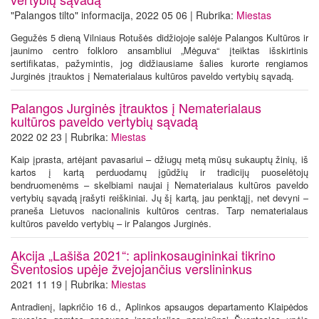
"Palangos tilto" informacija, 2022 05 06 | Rubrika:
Miestas
Gegužės 5 dieną Vilniaus Rotušės didžiojoje salėje Palangos Kultūros ir
jaunimo centro folkloro ansambliui „Mėguva“ įteiktas išskirtinis
sertifikatas, pažymintis, jog didžiausiame šalies kurorte rengiamos
Jurginės įtrauktos į Nematerialaus kultūros paveldo vertybių sąvadą.
Palangos Jurginės įtrauktos į Nematerialaus
kultūros paveldo vertybių sąvadą
2022 02 23 | Rubrika:
Miestas
Kaip įprasta, artėjant pavasariui – džiugų metą mūsų sukauptų žinių, iš
kartos į kartą perduodamų įgūdžių ir tradicijų puoselėtojų
bendruomenėms – skelbiami naujai į Nematerialaus kultūros paveldo
vertybių sąvadą įrašyti reiškiniai. Jų šį kartą, jau penktąjį, net devyni –
praneša Lietuvos nacionalinis kultūros centras. Tarp nematerialaus
kultūros paveldo vertybių – ir Palangos Jurginės.
Akcija „Lašiša 2021“: aplinkosaugininkai tikrino
Šventosios upėje žvejojančius verslininkus
2021 11 19 | Rubrika:
Miestas
Antradienį, lapkričio 16 d., Aplinkos apsaugos departamento Klaipėdos