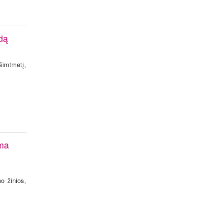
dą
šimtmetį,
oma
o žinios,