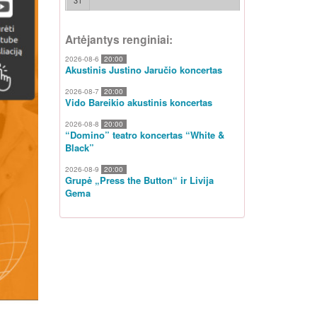
31
Artėjantys renginiai:
2026-08-6
20:00
Akustinis Justino Jaručio koncertas
2026-08-7
20:00
Vido Bareikio akustinis koncertas
2026-08-8
20:00
“Domino” teatro koncertas “White &
Black”
2026-08-9
20:00
Grupė „Press the Button“ ir Livija
Gema