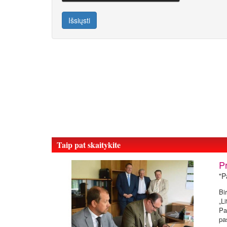
Išsiųsti
Taip pat skaitykite
P
"P
Bi
„L
Pa
pa