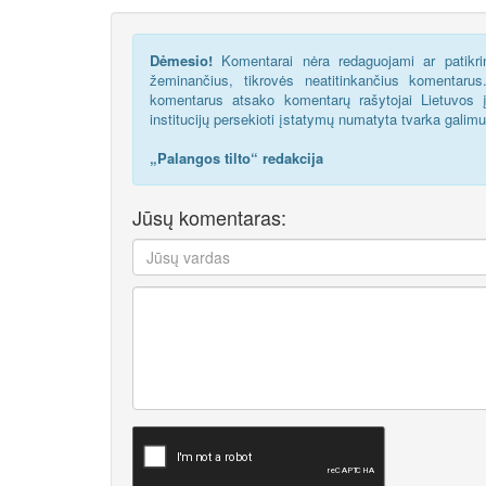
Dėmesio!
Komentarai nėra redaguojami ar patikrin
žeminančius, tikrovės neatitinkančius komentaru
komentarus atsako komentarų rašytojai Lietuvos į
institucijų persekioti įstatymų numatyta tvarka galim
„Palangos tilto“ redakcija
Jūsų komentaras: