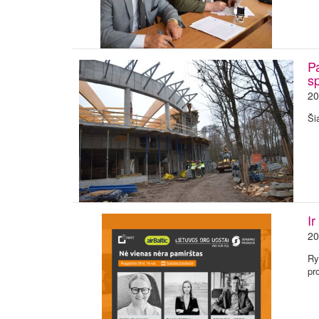
P
sp
20
Ši
Ir
20
Ry
pr