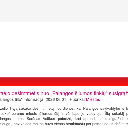
raėjo dešimtmetis nuo „Palangos šilumos tinklų“ susigrą
alangos tilto" informacija, 2026 06 01 | Rubrika:
Miestas
rželio 1-ąją sukako dešimt metų nuo dienos, kai Palangos savivaldybė iš 
itesko“ perėmė miesto šilumos ūkį ir vėl tapo jo valdytoja. Šią sukaktį p
langos meras Šarūnas Vaitkus pabrėžė, kad sprendimas susigrąžinti st
slaugą į savivaldos rankas buvo vienas svarbiausių per pastaruosius dešimt