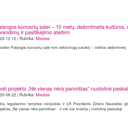
alangos koncertų salei – 10 metų: dešimtmetis kultūros, 
rendimų ir pasitikėjimo ateitimi
25 12 12 | Rubrika:
Miestas
andien Palangos koncertų salė mini reikšmingą sukaktį – veiklos dešimtmetį.
 vėl projekto „Nė vienas nėra pamirštas“ nuotolinė paskai
25 08 22 | Rubrika:
Miestas
šių reguliavimo tarnybos inicijuotas ir LR Prezidento Gitano Nausėdos g
ojektas „Nė vienas nėra pamirštas“ ir vėl Jus kviečia į nuotolinę paskaitą!