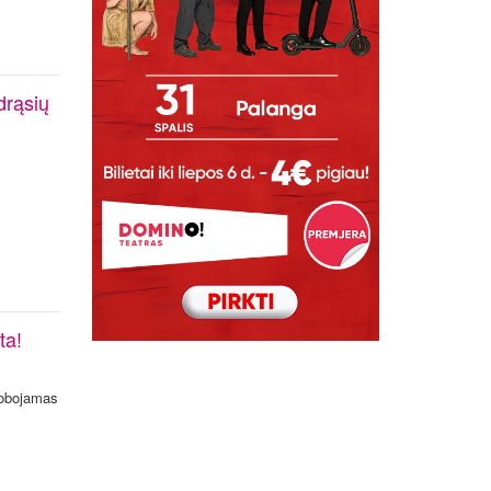
drąsių
ta!
lobojamas