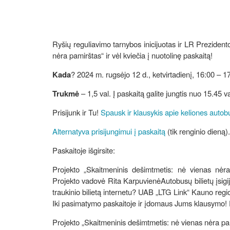
Ryšių reguliavimo tarnybos inicijuotas ir LR Prezide
nėra pamirštas“ ir vėl kviečia į nuotolinę paskaitą!
Kada
? 2024 m. rugsėjo 12 d., ketvirtadienį, 16:00 – 17
Trukmė
– 1,5 val. Į paskaitą galite jungtis nuo 15.45 va
Prisijunk ir Tu!
Spausk ir klausykis apie keliones autobu
Alternatyva prisijungimui į paskaitą
(tik renginio dieną).
Paskaitoje išgirsite:
Projekto „Skaitmeninis dešimtmetis: nė vienas nėra
Projekto vadovė Rita KarpuvienėAutobusų bilietų įsigi
traukinio bilietą internetu? UAB „LTG Link“ Kauno re
Iki pasimatymo paskaitoje ir įdomaus Jums klausymo! P
Projekto „Skaitmeninis dešimtmetis: nė vienas nėra pa