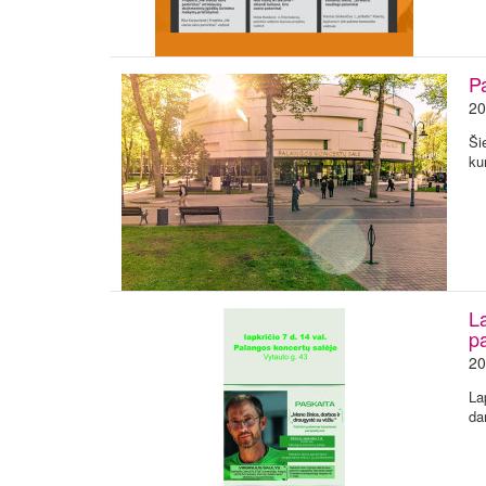
P
20
Ši
ku
L
pa
20
La
da