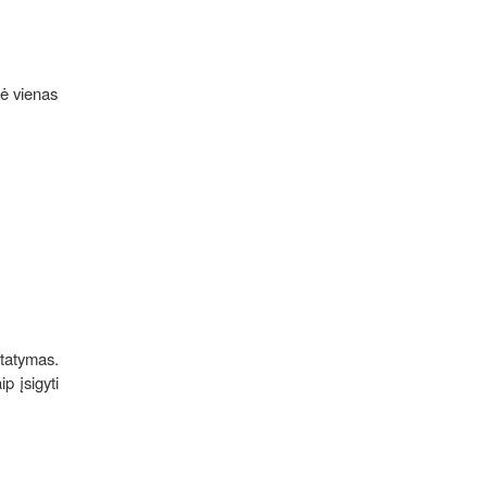
nė vienas
tatymas.
p įsigyti