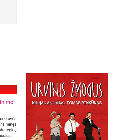
žinimo
bendrovės
risiminęs
rateginę
mečius.