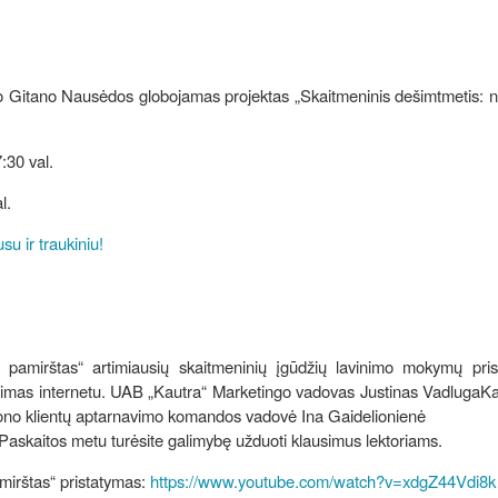
nto Gitano Nausėdos globojamas projektas „Skaitmeninis dešimtmetis: 
:30 val.
l.
su ir traukiniu!
 pamirštas“ artimiausių skaitmeninių įgūdžių lavinimo mokymų pris
jimas internetu. UAB „Kautra“ Marketingo vadovas Justinas VadlugaKai
giono klientų aptarnavimo komandos vadovė Ina Gaidelionienė
askaitos metu turėsite galimybę užduoti klausimus lektoriams.
mirštas“ pristatymas:
https://www.youtube.com/watch?v=xdgZ44Vdi8k