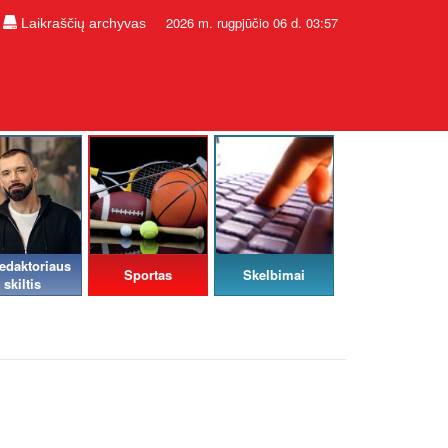
2026 m. rugpjūčio 06 d. 03:57
Laikraščių archyvas
edaktoriaus
Sportas
Skelbimai
skiltis