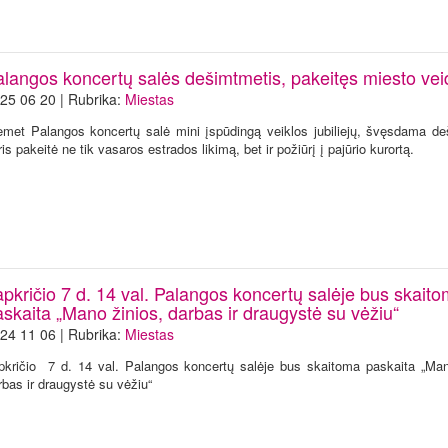
alangos koncertų salės dešimtmetis, pakeitęs miesto vei
25 06 20 | Rubrika:
Miestas
emet Palangos koncertų salė mini įspūdingą veiklos jubiliejų, švęsdama de
ris pakeitė ne tik vasaros estrados likimą, bet ir požiūrį į pajūrio kurortą.
apkričio 7 d. 14 val. Palangos koncertų salėje bus skait
skaita „Mano žinios, darbas ir draugystė su vėžiu“
24 11 06 | Rubrika:
Miestas
pkričio 7 d. 14 val. Palangos koncertų salėje bus skaitoma paskaita „Man
rbas ir draugystė su vėžiu“