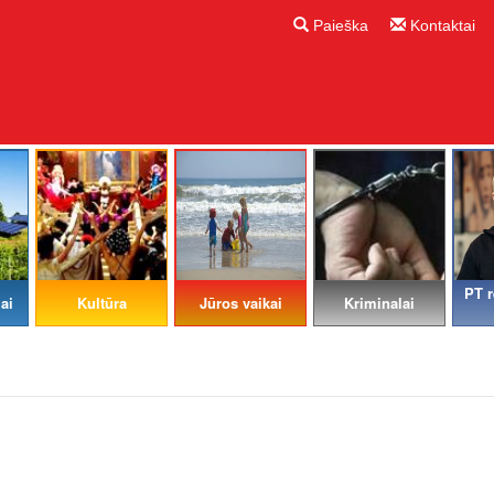
Paieška
Kontaktai
PT r
ai
Kultūra
Jūros vaikai
Kriminalai