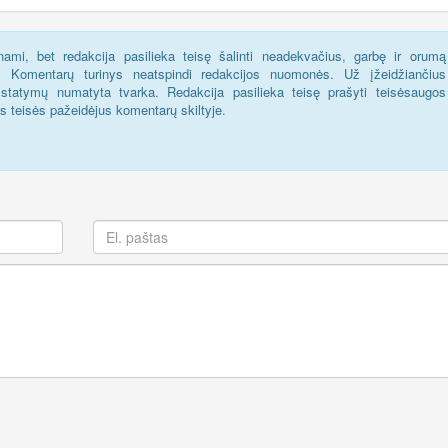
ami, bet redakcija pasilieka teisę šalinti neadekvačius, garbę ir orumą
s. Komentarų turinys neatspindi redakcijos nuomonės. Už įžeidžiančius
statymų numatyta tvarka. Redakcija pasilieka teisę prašyti teisėsaugos
us teisės pažeidėjus komentarų skiltyje.