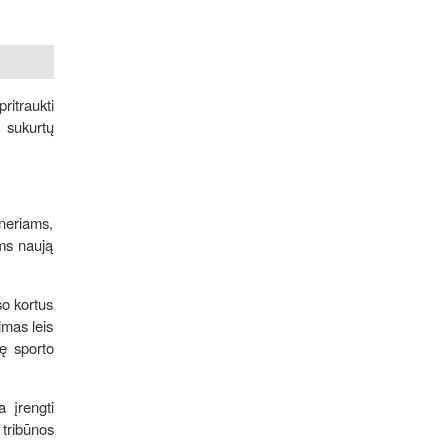
itraukti
r sukurtų
eneriams,
oms naują
so kortus
imas leis
nę sporto
a įrengti
tribūnos