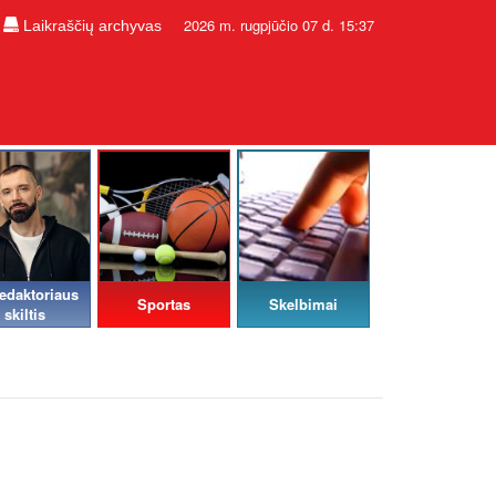
2026 m. rugpjūčio 07 d. 15:37
Laikraščių archyvas
edaktoriaus
Sportas
Skelbimai
skiltis