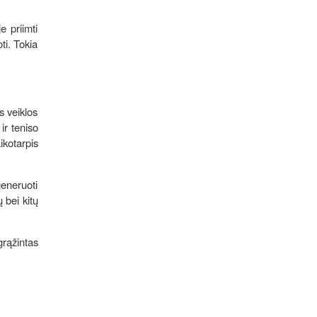
e priimti
oti. Tokia
s veiklos
ir teniso
ikotarpis
generuoti
 bei kitų
grąžintas