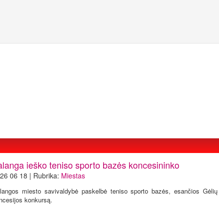
alanga ieško teniso sporto bazės koncesininko
26 06 18 | Rubrika:
Miestas
langos miesto savivaldybė paskelbė teniso sporto bazės, esančios Gėlių 
ncesijos konkursą.