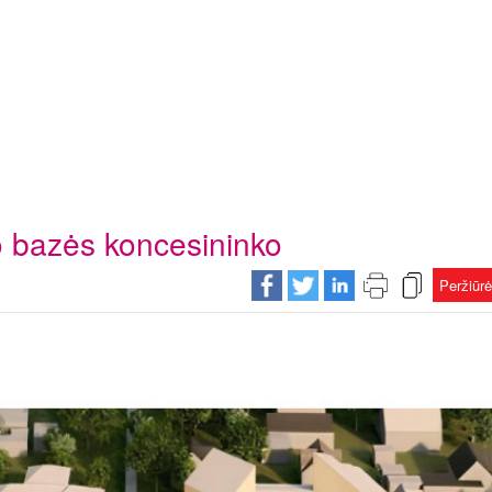
o bazės koncesininko
Peržiūr