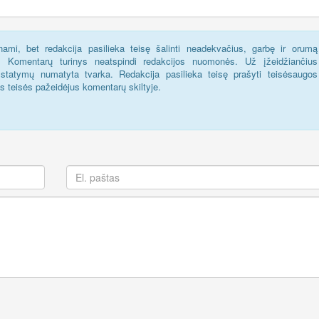
ami, bet redakcija pasilieka teisę šalinti neadekvačius, garbę ir orumą
s. Komentarų turinys neatspindi redakcijos nuomonės. Už įžeidžiančius
statymų numatyta tvarka. Redakcija pasilieka teisę prašyti teisėsaugos
us teisės pažeidėjus komentarų skiltyje.