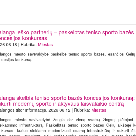
alanga ieško partnerių – paskelbtas teniso sporto bazės
oncesijos konkursas
26 06 18 | Rubrika:
Miestas
langos miesto savivaldybė paskelbė teniso sporto bazės, esančios Gėlių 
ncesijos konkursą.
alanga skelbia teniso sporto bazės koncesijos konkursą: 
kurti modernų sporto ir aktyvaus laisvalaikio centrą
alangos tilto" informacija, 2026 06 12 | Rubrika:
Miestas
langos miesto savivaldybė žengia dar vieną svarbų žingsnį plėtojant 
eikatinimo infrastruktūrą. Paskelbtas teniso sporto bazės Gėlių aikštėje k
nkursas, kuriuo siekiama modernizuoti esamą infrastruktūrą ir sukurti šiu
orto centrą, atitinkantį tiek profesionalių sportininkų, tiek miesto ben