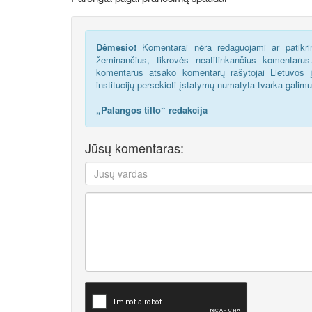
Dėmesio!
Komentarai nėra redaguojami ar patikrin
žeminančius, tikrovės neatitinkančius komentaru
komentarus atsako komentarų rašytojai Lietuvos į
institucijų persekioti įstatymų numatyta tvarka galim
„Palangos tilto“ redakcija
Jūsų komentaras: