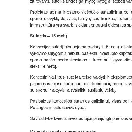
žiūrovams, suteiksiančios galimybę patogiai stebėti var
Projektas apima ir esamo viešbučio atnaujinimą bei a
sporto stovyklų dalyvius, turnyrų sportininkus, trenerius 
infrastruktūra yra svarbi siekiant pritraukti didesnius sp
Sutartis – 15 metų
Koncesijos sutartį planuojama sudaryti 15 metų laikotar
vykdymo sąlygomis nebūtų pasiekta investuoto kapitalo 
sporto bazės modernizavimas – turės būti įgyvendintos
sieks 14 metų.
Koncesininkui bus suteikta teisė valdyti ir eksploatu
pajamas iš teniso kortų nuomos, treniruočių organizavi
su sportu ir aktyviu laisvalaikiu susijusių veiklų.
Pasibaigus koncesijos sutarties galiojimui, visas per
Palangos miesto savivaldybei.
Savivaldybė kviečia investuotojus prisijungti prie šios vi
Parengta pagal pranešimą spaudai