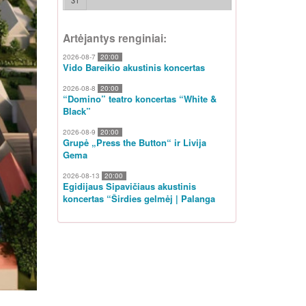
31
Artėjantys renginiai:
2026-08-7
20:00
Vido Bareikio akustinis koncertas
2026-08-8
20:00
“Domino” teatro koncertas “White &
Black”
2026-08-9
20:00
Grupė „Press the Button“ ir Livija
Gema
2026-08-13
20:00
Egidijaus Sipavičiaus akustinis
koncertas “Širdies gelmėj | Palanga