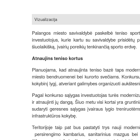
Vizualizacija
Palangos miesto savivaldybė paskelbė teniso sporto
investuotojus, kurie kartu su savivaldybe prisidėtų pr
šiuolaikišką, įvairių poreikių tenkinančią sporto erdvę.
Atnaujins teniso kortus
Planuojama, kad atnaujinta teniso bazė taps moderniu 
miesto bendruomenei bei kurorto svečiams. Konkursu si
kokybinį lygį, atveriant galimybes organizuoti aukštesnio
Pagal konkurso sąlygas investuotojas turės modernizuo
ir atnaujinti jų dangą. Šiuo metu visi kortai yra grunti
sudaryti geresnes sąlygas įvairaus lygio treniruotėms,
infrastruktūros kokybę.
Teritorijoje taip pat bus pastatyti trys nauji modern
persirengimo kambarius, sanitarinius mazgus bei ki