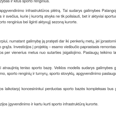
žybas ir kitus sporto renginius.
pgyvendinimo infrastruktūros plėtrą. Tai sudarys galimybes Palangoj
ir svečius, kurie į kurortą atvyks ne tik poilsiauti, bet ir aktyviai sportu
orto renginius bei ilginti aktyvųjį sezoną kurorte.
piui, numatant galimybę ją pratęsti dar iki penkerių metų, jei įprastomi
grąža. Investicijos į projektą – esamo viešbučio paprastasis remontas 
 per vienerius metus nuo sutarties įsigaliojimo. Paslaugų teikimo la
oti atnaujintą teniso sporto bazę. Veiklos modelis sudarys galimybes 
mo, sporto renginių ir turnyrų, sporto stovyklų, apgyvendinimo paslaugų
 jos laikotarpį koncesininkui perduotas sporto bazės kompleksas bus 
zijos įgyvendinimo ir kartu kurti sporto infrastruktūrą kurorte.