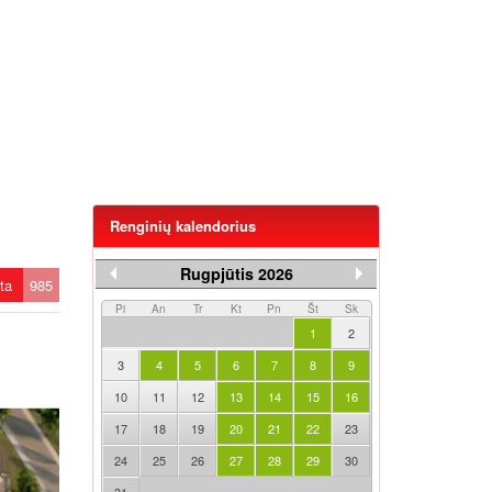
Renginių kalendorius
Rugpjūtis 2026
ėta
985
Pi
An
Tr
Kt
Pn
Št
Sk
1
2
3
4
5
6
7
8
9
10
11
12
13
14
15
16
17
18
19
20
21
22
23
24
25
26
27
28
29
30