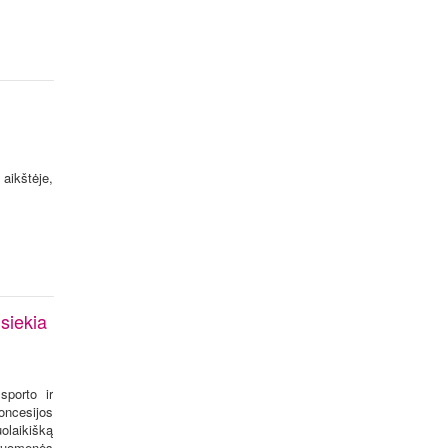
aikštėje,
siekia
sporto ir
oncesijos
olaikišką
druomenės