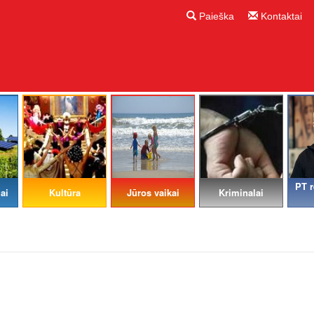
Paieška
Kontaktai
PT r
ai
Kultūra
Jūros vaikai
Kriminalai