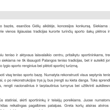
 bazės, esančios Gėlių aikštėje, koncesijos konkursą. Siekiama pr
ie vienos ilgiausias tradicijas kurorte turinčių sporto šakų plėtros i
teniso ir aktyvaus laisvalaikio centru, pritaikytu sportininkams, tr
ekiama ne tik išsaugoti Palangos teniso tradicijas, bet ir suteikti j
 lygio sporto renginius bei plėtoti sportinį turizmą.
ti visą teniso sporto bazę. Numatyta rekonstruoti visus septynis teni
niai, o po rekonstrukcijos trys jų bus įrengti su kieta danga. Toks sprend
 rengti nacionalinius ir tarptautinius turnyrus bei užtikrinti aukštes
ūs statiniai, skirti sportininkų ir teisėjų poreikiams. Juose numatom
tas reikalingas pagalbines patalpas. Greta kortų atsiras atviros 