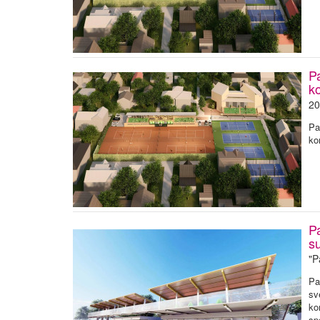
P
k
20
Pa
ko
P
su
"P
Pa
sv
ko
sp