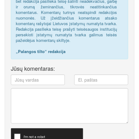
bet redakcija pasilieka teisę šalinti neadekvačius, garbę
ir orumą žeminančius, tikrovės neatitinkančius
komentarus. Komentarų turinys neatspindi redakcijos
nuomonės. Už įžeidžiančius komentarus atsako
komentarų rašytojai Lietuvos įstatymų numatyta tvarka.
Redakcija pasilieka teisę prašyti teisėsaugos institucijų
persekioti įstatymų numatyta tvarka galimus teisės
pažeidėjus komentarų skiltyje.
„Palangos tilto“ redakcija
Jūsų komentaras: