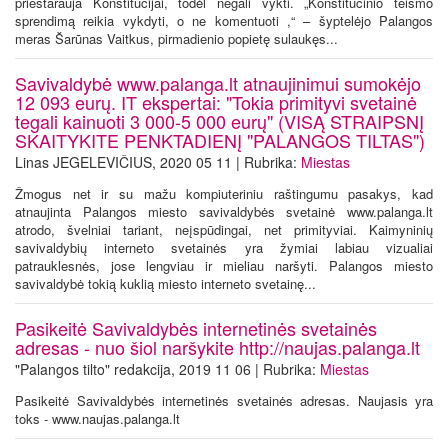
prieštarauja Konstitucijai, todėl negali vykti. „Konstitucinio teismo
sprendimą reikia vykdyti, o ne komentuoti ,“ – šyptelėjo Palangos
meras Šarūnas Vaitkus, pirmadienio popietę sulaukęs...
Savivaldybė www.palanga.lt atnaujinimui sumokėjo
12 093 eurų. IT ekspertai: "Tokia primityvi svetainė
tegali kainuoti 3 000-5 000 eurų" (VISĄ STRAIPSNĮ
SKAITYKITE PENKTADIENĮ "PALANGOS TILTAS")
Linas JEGELEVIČIUS, 2020 05 11 | Rubrika:
Miestas
Žmogus net ir su mažu kompiuteriniu raštingumu pasakys, kad
atnaujinta Palangos miesto savivaldybės svetainė www.palanga.lt
atrodo, švelniai tariant, neįspūdingai, net primityviai. Kaimyninių
savivaldybių interneto svetainės yra žymiai labiau vizualiai
patrauklesnės, jose lengviau ir mieliau naršyti. Palangos miesto
savivaldybė tokią kuklią miesto interneto svetainę...
Pasikeitė Savivaldybės internetinės svetainės
adresas - nuo šiol naršykite http://naujas.palanga.lt
"Palangos tilto" redakcija, 2019 11 06 | Rubrika:
Miestas
Pasikeitė Savivaldybės internetinės svetainės adresas. Naujasis yra
toks - www.naujas.palanga.lt