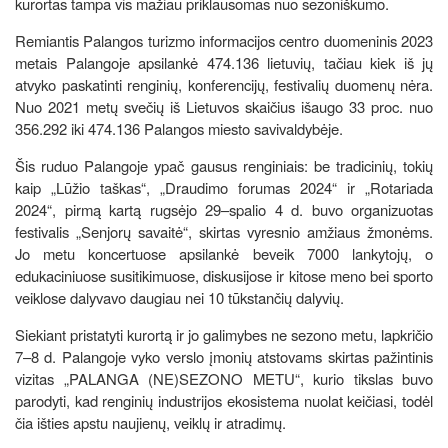
kurortas tampa vis mažiau priklausomas nuo sezoniškumo.
Remiantis Palangos turizmo informacijos centro duomeninis 2023
metais Palangoje apsilankė 474.136 lietuvių, tačiau kiek iš jų
atvyko paskatinti renginių, konferencijų, festivalių duomenų nėra.
Nuo 2021 metų svečių iš Lietuvos skaičius išaugo 33 proc. nuo
356.292 iki 474.136 Palangos miesto savivaldybėje.
Šis ruduo Palangoje ypač gausus renginiais: be tradicinių, tokių
kaip „Lūžio taškas“, „Draudimo forumas 2024“ ir „Rotariada
2024“, pirmą kartą rugsėjo 29–spalio 4 d. buvo organizuotas
festivalis „Senjorų savaitė“, skirtas vyresnio amžiaus žmonėms.
Jo metu koncertuose apsilankė beveik 7000 lankytojų, o
edukaciniuose susitikimuose, diskusijose ir kitose meno bei sporto
veiklose dalyvavo daugiau nei 10 tūkstančių dalyvių.
Siekiant pristatyti kurortą ir jo galimybes ne sezono metu, lapkričio
7–8 d. Palangoje vyko verslo įmonių atstovams skirtas pažintinis
vizitas „PALANGA (NE)SEZONO METU“, kurio tikslas buvo
parodyti, kad renginių industrijos ekosistema nuolat keičiasi, todėl
čia išties apstu naujienų, veiklų ir atradimų.