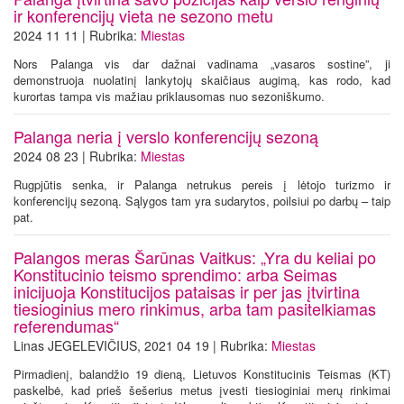
ir konferencijų vieta ne sezono metu
2024 11 11 | Rubrika:
Miestas
Nors Palanga vis dar dažnai vadinama „vasaros sostine”, ji
demonstruoja nuolatinį lankytojų skaičiaus augimą, kas rodo, kad
kurortas tampa vis mažiau priklausomas nuo sezoniškumo.
Palanga neria į verslo konferencijų sezoną
2024 08 23 | Rubrika:
Miestas
Rugpjūtis senka, ir Palanga netrukus pereis į lėtojo turizmo ir
konferencijų sezoną. Sąlygos tam yra sudarytos, poilsiui po darbų – taip
pat.
Palangos meras Šarūnas Vaitkus: „Yra du keliai po
Konstitucinio teismo sprendimo: arba Seimas
inicijuoja Konstitucijos pataisas ir per jas įtvirtina
tiesioginius mero rinkimus, arba tam pasitelkiamas
referendumas“
Linas JEGELEVIČIUS, 2021 04 19 | Rubrika:
Miestas
Pirmadienį, balandžio 19 dieną, Lietuvos Konstitucinis Teismas (KT)
paskelbė, kad prieš šešerius metus įvesti tiesioginiai merų rinkimai