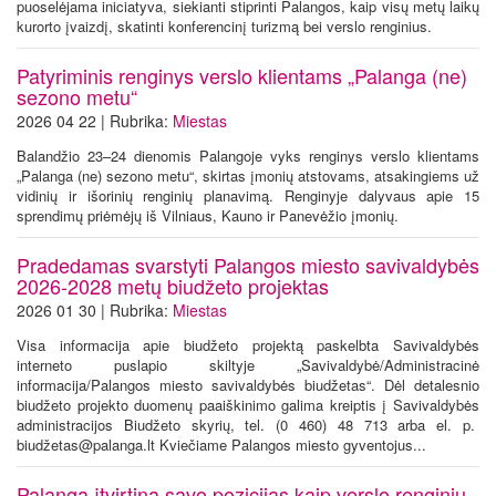
puoselėjama iniciatyva, siekianti stiprinti Palangos, kaip visų metų laikų
kurorto įvaizdį, skatinti konferencinį turizmą bei verslo renginius.
Patyriminis renginys verslo klientams „Palanga (ne)
sezono metu“
2026 04 22 | Rubrika:
Miestas
Balandžio 23–24 dienomis Palangoje vyks renginys verslo klientams
„Palanga (ne) sezono metu“, skirtas įmonių atstovams, atsakingiems už
vidinių ir išorinių renginių planavimą. Renginyje dalyvaus apie 15
sprendimų priėmėjų iš Vilniaus, Kauno ir Panevėžio įmonių.
Pradedamas svarstyti Palangos miesto savivaldybės
2026-2028 metų biudžeto projektas
2026 01 30 | Rubrika:
Miestas
Visa informacija apie biudžeto projektą paskelbta Savivaldybės
interneto puslapio skiltyje „Savivaldybė/Administracinė
informacija/Palangos miesto savivaldybės biudžetas“. Dėl detalesnio
biudžeto projekto duomenų paaiškinimo galima kreiptis į Savivaldybės
administracijos Biudžeto skyrių, tel. (0 460) 48 713 arba el. p.
biudžetas@palanga.lt Kviečiame Palangos miesto gyventojus...
Palanga įtvirtina savo pozicijas kaip verslo renginių