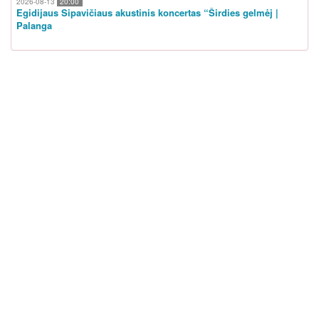
2026-08-13
20:00
Egidijaus Sipavičiaus akustinis koncertas “Širdies gelmėj |
Palanga