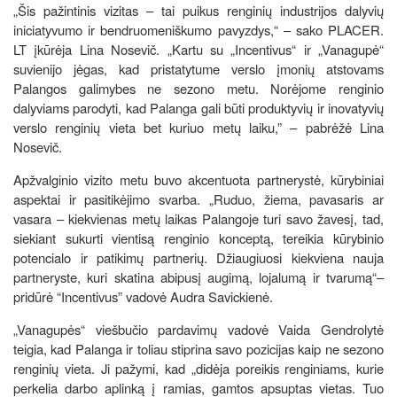
„Šis pažintinis vizitas – tai puikus renginių industrijos dalyvių
iniciatyvumo ir bendruomeniškumo pavyzdys,“ – sako PLACER.
LT įkūrėja Lina Nosevič. „Kartu su „Incentivus“ ir „Vanagupė“
suvienijo jėgas, kad pristatytume verslo įmonių atstovams
Palangos galimybes ne sezono metu. Norėjome renginio
dalyviams parodyti, kad Palanga gali būti produktyvių ir inovatyvių
verslo renginių vieta bet kuriuo metų laiku,” – pabrėžė Lina
Nosevič.
Apžvalginio vizito metu buvo akcentuota partnerystė, kūrybiniai
aspektai ir pasitikėjimo svarba. „Ruduo, žiema, pavasaris ar
vasara – kiekvienas metų laikas Palangoje turi savo žavesį, tad,
siekiant sukurti vientisą renginio konceptą, tereikia kūrybinio
potencialo ir patikimų partnerių. Džiaugiuosi kiekviena nauja
partneryste, kuri skatina abipusį augimą, lojalumą ir tvarumą“–
pridūrė “Incentivus” vadovė Audra Savickienė.
„Vanagupės“ viešbučio pardavimų vadovė Vaida Gendrolytė
teigia, kad Palanga ir toliau stiprina savo pozicijas kaip ne sezono
renginių vieta. Ji pažymi, kad „didėja poreikis renginiams, kurie
perkelia darbo aplinką į ramias, gamtos apsuptas vietas. Tuo