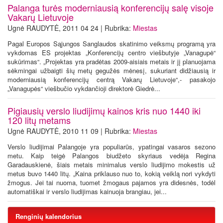
Palanga turės moderniausią konferencijų salę visoje
Vakarų Lietuvoje
Ugnė RAUDYTĖ, 2011 04 24 | Rubrika:
Miestas
Pagal Europos Sąjungos Sanglaudos skatinimo veiksmų programą yra
vykdomas ES projektas „Konferencijų centro viešbutyje „Vanagupė“
sukūrimas“. „Projektas yra pradėtas 2009-aisiais metais ir jį planuojama
sėkmingai užbaigti šių metų gegužės mėnesį, sukuriant didžiausią ir
moderniausią konferencijų centrą Vakarų Lietuvoje“,- pasakojo
„Vanagupės“ viešbučio vykdančioji direktorė Giedrė...
Pigiausių verslo liudijimų kainos kris nuo 1440 iki
120 litų metams
Ugnė RAUDYTĖ, 2010 11 09 | Rubrika:
Miestas
Verslo liudijimai Palangoje yra populiarūs, ypatingai vasaros sezono
metu. Kaip teigė Palangos biudžeto skyriaus vedėja Regina
Garadauskienė, šiais metais minimalus verslo liudijimo mokestis už
metus buvo 1440 litų. „Kaina priklauso nuo to, kokią veiklą nori vykdyti
žmogus. Jei tai nuoma, tuomet žmogaus pajamos yra didesnės, todėl
automatiškai ir verslo liudijimas kainuoja brangiau, jei...
Renginių kalendorius