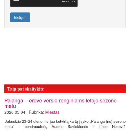
Išsiųsti
Taip pat skaitykite
Palanga – erdvė verslo renginiams lėtojo sezono
metu
2026 05 04 | Rubrika:
Miestas
Balandžio 23–24 dienomis jau ketvirtą kartą įvyko „Palanga (ne) sezono
metu" – bendraautorių Audros Savickienės ir Linos Nosevič