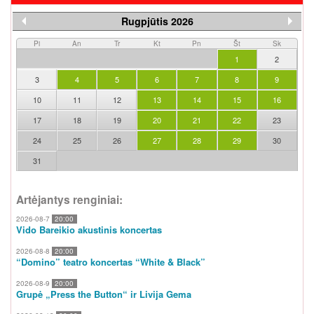
Rugpjūtis 2026
Pi
An
Tr
Kt
Pn
Št
Sk
1
2
3
4
5
6
7
8
9
10
11
12
13
14
15
16
17
18
19
20
21
22
23
24
25
26
27
28
29
30
31
Artėjantys renginiai:
2026-08-7
20:00
Vido Bareikio akustinis koncertas
2026-08-8
20:00
“Domino” teatro koncertas “White & Black”
2026-08-9
20:00
Grupė „Press the Button“ ir Livija Gema