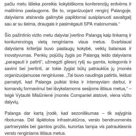
pačiu metu išlieka poreikis kokybiškoms konferencijų erdvėms ir
maitinimo paslaugoms. Be to, organizuojant renginį Palangoje,
dalyviams atsiranda galimybė papildomai susiplanuoti savaitgalį
sau ar su šeima, draugais ir pasimėgauti SPA malonumais.“
Šio pažintinio vizito metu dalyviai įvertino Palangą kaip tinkamą ir
konkurencingą vietą renginiams visus metus. Svarbiausi
dalyviams kriterijai buvo paslaugų kokybė, veiklų balansas ir
inovatyvumas. Penkių pojūčių žygis po Palangą leido dalyviams
„paragauti ir patirti“, užmegzti gilesnį ryšį su gamta, kolegomis ir
savimi bei įvertinti, ar tokie žygiai būtų patrauklūs jų įmonės
organizuojamuose renginiuose. „Tai buvo naudinga patirtis, leidusi
pamatyti, kad Palanga puikiai tinka ir intensyviam darbui, ir
komandų formavimui bei išvykstamoms sesijoms ištisus metus,“ –
teigė Vytautė Misiūnienė įmonės Companiel atstovė, viena vizito
dalyvių.
Palanga dar kartą įrodė, kad sezoniškumas – tik sąlyginis
ribotumas. Dėl išplėtotos infrastruktūros, verslo bendruomenės
partnerystės bei gamtos grožio, kurortas tampa vis patrauklesnis
verslo renginiams ištisus metus.