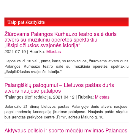
Taip pat skaitykite
Žiūrovams Palangos Kurhauzo teatro salė duris
atvers su muzikiniu operetės spektakliu
„Išsipildžiusios svajonės istorija“
2021 07 19 | Rubrika:
Miestas
Liepos 25 d. 18 val., pirmą kartą po renovacijos, žiūrovams atvers duris
Palangos Kurhauzo teatro salė su muzikiniu operetės spektakliu
„Išsipildžiusios svajonės istorija."
Palangiškių patogumui – Lietuvos paštas duris
atvers naujose patalpos
"Palangos tilto" redakcija, 2021 04 12 | Rubrika:
Miestas
Balandžio 21 dieną Lietuvos paštas Palangoje duris atvers naujose,
pagal modernią koncepciją įkurtose patalpose. Naujasis pašto skyrius
bus įrengtas prekybos centre „Rimi“, adresu Malūno g. 10.
Aktyvaus poilsio ir sporto mėgėjų mylimas Palangos