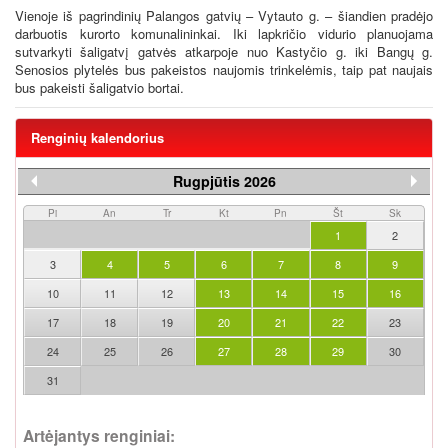
Vienoje iš pagrindinių Palangos gatvių – Vytauto g. – šiandien pradėjo
darbuotis kurorto komunalininkai. Iki lapkričio vidurio planuojama
sutvarkyti šaligatvį gatvės atkarpoje nuo Kastyčio g. iki Bangų g.
Senosios plytelės bus pakeistos naujomis trinkelėmis, taip pat naujais
bus pakeisti šaligatvio bortai.
Renginių kalendorius
Rugpjūtis 2026
Pi
An
Tr
Kt
Pn
Št
Sk
1
2
3
4
5
6
7
8
9
10
11
12
13
14
15
16
17
18
19
20
21
22
23
24
25
26
27
28
29
30
31
Artėjantys renginiai: