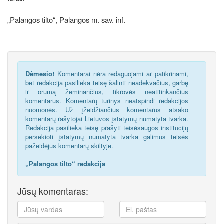
„Palangos tilto“, Palangos m. sav. inf.
Dėmesio!
Komentarai nėra redaguojami ar patikrinami,
bet redakcija pasilieka teisę šalinti neadekvačius, garbę
ir orumą žeminančius, tikrovės neatitinkančius
komentarus. Komentarų turinys neatspindi redakcijos
nuomonės. Už įžeidžiančius komentarus atsako
komentarų rašytojai Lietuvos įstatymų numatyta tvarka.
Redakcija pasilieka teisę prašyti teisėsaugos institucijų
persekioti įstatymų numatyta tvarka galimus teisės
pažeidėjus komentarų skiltyje.
„Palangos tilto“ redakcija
Jūsų komentaras: