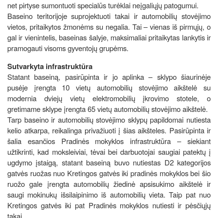
net pirtyse sumontuoti specialūs turėklai neįgaliųjų patogumui.
Baseino teritorijoje suprojektuoti takai ir automobilių stovėjimo
vietos, pritaikytos žmonėms su negalia. Tai – vienas iš pirmųjų, o
gal ir vienintelis, baseinas šalyje, maksimaliai pritaikytas lankytis ir
pramogauti visoms gyventojų grupėms.
Sutvarkyta infrastruktūra
Statant baseiną, pasirūpinta ir jo aplinka – sklypo šiaurinėje
pusėje įrengta 10 vietų automobilių stovėjimo aikštelė su
modernia dviejų vietų elektromobilių įkrovimo stotele, o
gretimame sklype įrengta 65 vietų automobilių stovėjimo aikštelė.
Tarp baseino ir automobilių stovėjimo sklypų papildomai nutiesta
kelio atkarpa, reikalinga privažiuoti į šias aikšteles. Pasirūpinta ir
šalia esančios Pradinės mokyklos infrastruktūra – siekiant
užtikrinti, kad moksleiviai, tėvai bei darbuotojai saugiai patektų į
ugdymo įstaigą, statant baseiną buvo nutiestas D2 kategorijos
gatvės ruožas nuo Kretingos gatvės iki pradinės mokyklos bei šio
ruožo gale įrengta automobilių žiedinė apsisukimo aikštelė ir
saugi mokinukų išsilaipinimo iš automobilių vieta. Taip pat nuo
Kretingos gatvės iki pat Pradinės mokyklos nutiesti ir pėsčiųjų
takai.