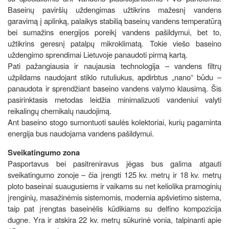
Baseinų paviršių uždengimas užtikrins mažesnį vandens
garavimą į aplinką, palaikys stabilią baseinų vandens temperatūrą
bei sumažins energijos poreikį vandens pašildymui, bet to,
užtikrins geresnį patalpų mikroklimatą. Tokie viešo baseino
uždengimo sprendimai Lietuvoje panaudoti pirmą kartą.
Pati pažangiausia ir naujausia technologija – vandens filtrų
užpildams naudojant stiklo rutuliukus, apdirbtus „nano“ būdu –
panaudota ir sprendžiant baseino vandens valymo klausimą. Šis
pasirinktasis metodas leidžia minimalizuoti vandeniui valyti
reikalingų chemikalų naudojimą.
Ant baseino stogo sumontuoti saulės kolektoriai, kurių pagaminta
energija bus naudojama vandens pašildymui.
Sveikatingumo zona
Pasportavus bei pasitreniravus jėgas bus galima atgauti
sveikatingumo zonoje – čia įrengti 125 kv. metrų ir 18 kv. metrų
ploto baseinai suaugusiems ir vaikams su net keliolika pramoginių
įrenginių, masažinėmis sistemomis, modernia apšvietimo sistema,
taip pat įrengtas baseinėlis kūdikiams su delfino kompozicija
dugne. Yra ir atskira 22 kv. metrų sūkurinė vonia, talpinanti apie