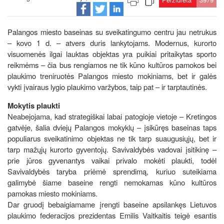
Palangos miesto baseinas su sveikatingumo centru jau netrukus
– kovo 1 d. – atvers duris lankytojams. Modernus, kurorto
visuomenės ilgai lauktas objektas yra puikiai pritaikytas sporto
reikmėms – čia bus rengiamos ne tik kūno kultūros pamokos bei
plaukimo treniruotės Palangos miesto mokiniams, bet ir galės
vykti įvairaus lygio plaukimo varžybos, taip pat – ir tarptautinės.
Mokytis plaukti
Neabejojama, kad strategiškai labai patogioje vietoje – Kretingos
gatvėje, šalia dviejų Palangos mokyklų – įsikūręs baseinas taps
populiarus sveikatinimo objektas ne tik tarp suaugusiųjų, bet ir
tarp mažųjų kurorto gyventojų. Savivaldybės vadovai įsitikinę –
prie jūros gyvenantys vaikai privalo mokėti plaukti, todėl
Savivaldybės taryba priėmė sprendimą, kuriuo suteikiama
galimybė šiame baseine rengti nemokamas kūno kultūros
pamokas miesto mokiniams.
Dar gruodį bebaigiamame įrengti baseine apsilankęs Lietuvos
plaukimo federacijos prezidentas Emilis Vaitkaitis teigė esantis