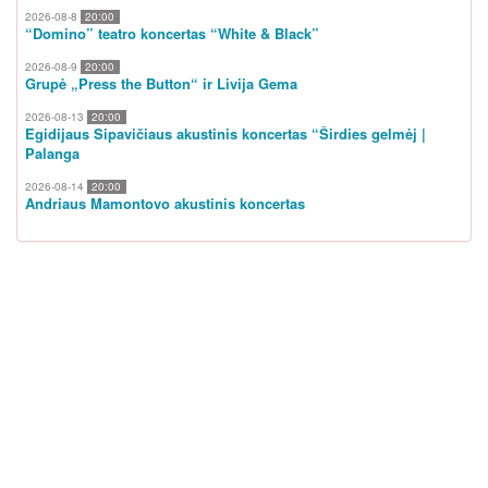
2026-08-8
20:00
“Domino” teatro koncertas “White & Black”
2026-08-9
20:00
Grupė „Press the Button“ ir Livija Gema
2026-08-13
20:00
Egidijaus Sipavičiaus akustinis koncertas “Širdies gelmėj |
Palanga
2026-08-14
20:00
Andriaus Mamontovo akustinis koncertas