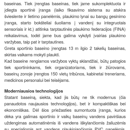
baseinas. Tiek įrengtas baseinas, tiek jame sukomplektuota ir
įdiegta sportinė įranga (laiko fiksavimo sistema su atskira
švieslente ir lietimo panelėmis, plaukimo lynai su bangų gesinimo
įranga, starto bokšteliai šuoliams į vandenį su integruotais
sensoriais ir kt.) atitinka tarptautinės plaukimo federacijos (FINA)
reikalavimus, todėl jame bus galima vykdyti įvairias plaukimo
varžybas, taip pat ir tarptautines.
Greta sportinio baseino įrengtas 13 m ilgio 2 takelių baseinas,
skirtas vaikams mokyti plaukti.
Kad baseine rengiamos varžybos vyktų sklandžiai, būtų patogios
tiek sportininkams, tiek organizatoriams, tiek ir žiūrovams,
baseinų zonoje įrengtos 150 vietų tribūnos, kabinetai treneriams,
medicinos personalui bei teisėjams.
Moderniausios technologijos
Statant baseiną, siekta, kad jis būtų ne tik modernus (čia
panaudotos naujausios technologijos), bet ir kompaktiškas bei
ekonomiškas. Dėl šios priežasties sumontuota įranga, kurios
dėka yra galimas sportinio ir vaikų baseinų vandens paviršiaus
uždengimas automatinėmis iš vandens iškylančiomis žaliuzėmis
su specialiomis ant vandens plaukiojančiomis PVC panelėmis.