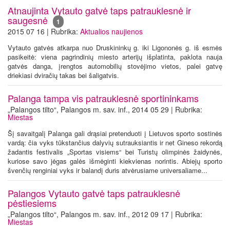
Atnaujinta Vytauto gatvė taps patrauklesnė ir
saugesnė
1
2015 07 16 | Rubrika:
Aktualios naujienos
Vytauto gatvės atkarpa nuo Druskininkų g. iki Ligononės g. iš esmės
pasikeitė: viena pagrindinių miesto arterijų išplatinta, paklota nauja
gatvės danga, įrengtos automobilių stovėjimo vietos, palei gatvę
driekiasi dviračių takas bei šaligatvis.
Palanga tampa vis patrauklesnė sportininkams
„Palangos tilto“, Palangos m. sav. inf., 2014 05 29 | Rubrika:
Miestas
Šį savaitgalį Palanga gali drąsiai pretenduoti į Lietuvos sporto sostinės
vardą: čia vyks tūkstančius dalyvių sutrauksiantis ir net Gineso rekordą
žadantis festivalis „Sportas visiems“ bei Turistų olimpinės žaidynės,
kuriose savo jėgas galės išmėginti kiekvienas norintis. Abiejų sporto
švenčių renginiai vyks ir balandį duris atvėrusiame universaliame...
Palangos Vytauto gatvė taps patrauklesnė
pėstiesiems
„Palangos tilto“, Palangos m. sav. inf., 2012 09 17 | Rubrika:
Miestas