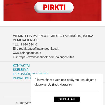
VIENINTELIS PALANGOS MIESTO LAIKRAŠTIS, IŠEINA
PENKTADIENIAIS
TEL. 8 620 53440
El.p redaktorius@palangostiltas.lt
www.palangostiltas.lt
FC: https://www.facebook.com/palangostiltas
KONTAKTAI
SKELBIMAI
LAIKRAŠČIŲ ARCHYVAS
PRIVATUMO IR SLAPUKŲ POLITIKA
Pilnaverčiam svetainės naršymui, naudojame
Sužinoti daugiau
slapukus.
SUPRATAU
© 2007-2026 Palangos tiltas | Visos teisės saugomos