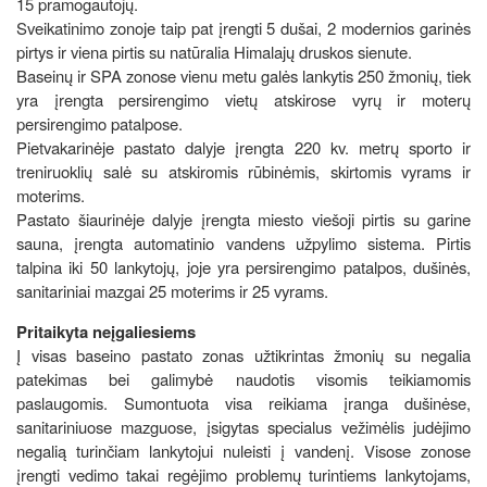
15 pramogautojų.
Sveikatinimo zonoje taip pat įrengti 5 dušai, 2 modernios garinės
pirtys ir viena pirtis su natūralia Himalajų druskos sienute.
Baseinų ir SPA zonose vienu metu galės lankytis 250 žmonių, tiek
yra įrengta persirengimo vietų atskirose vyrų ir moterų
persirengimo patalpose.
Pietvakarinėje pastato dalyje įrengta 220 kv. metrų sporto ir
treniruoklių salė su atskiromis rūbinėmis, skirtomis vyrams ir
moterims.
Pastato šiaurinėje dalyje įrengta miesto viešoji pirtis su garine
sauna, įrengta automatinio vandens užpylimo sistema. Pirtis
talpina iki 50 lankytojų, joje yra persirengimo patalpos, dušinės,
sanitariniai mazgai 25 moterims ir 25 vyrams.
Pritaikyta neįgaliesiems
Į visas baseino pastato zonas užtikrintas žmonių su negalia
patekimas bei galimybė naudotis visomis teikiamomis
paslaugomis. Sumontuota visa reikiama įranga dušinėse,
sanitariniuose mazguose, įsigytas specialus vežimėlis judėjimo
negalią turinčiam lankytojui nuleisti į vandenį. Visose zonose
įrengti vedimo takai regėjimo problemų turintiems lankytojams,