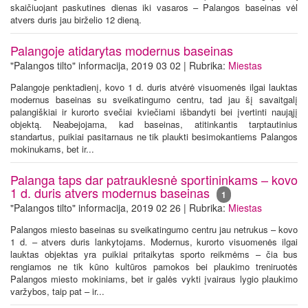
skaičiuojant paskutines dienas iki vasaros – Palangos baseinas vėl
atvers duris jau birželio 12 dieną.
Palangoje atidarytas modernus baseinas
"Palangos tilto" informacija, 2019 03 02 | Rubrika:
Miestas
Palangoje penktadienį, kovo 1 d. duris atvėrė visuomenės ilgai lauktas
modernus baseinas su sveikatingumo centru, tad jau šį savaitgalį
palangiškiai ir kurorto svečiai kviečiami išbandyti bei įvertinti naująjį
objektą. Neabejojama, kad baseinas, atitinkantis tarptautinius
standartus, puikiai pasitarnaus ne tik plaukti besimokantiems Palangos
mokinukams, bet ir...
Palanga taps dar patrauklesnė sportininkams – kovo
1 d. duris atvers modernus baseinas
1
"Palangos tilto" informacija, 2019 02 26 | Rubrika:
Miestas
Palangos miesto baseinas su sveikatingumo centru jau netrukus – kovo
1 d. – atvers duris lankytojams. Modernus, kurorto visuomenės ilgai
lauktas objektas yra puikiai pritaikytas sporto reikmėms – čia bus
rengiamos ne tik kūno kultūros pamokos bei plaukimo treniruotės
Palangos miesto mokiniams, bet ir galės vykti įvairaus lygio plaukimo
varžybos, taip pat – ir...