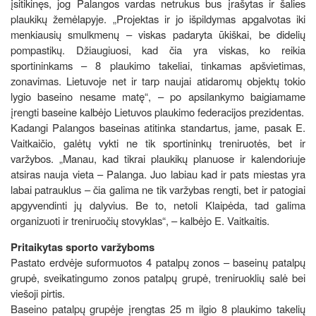
įsitikinęs, jog Palangos vardas netrukus bus įrašytas ir šalies
plaukikų žemėlapyje. „Projektas ir jo išpildymas apgalvotas iki
menkiausių smulkmenų – viskas padaryta ūkiškai, be didelių
pompastikų. Džiaugiuosi, kad čia yra viskas, ko reikia
sportininkams – 8 plaukimo takeliai, tinkamas apšvietimas,
zonavimas. Lietuvoje net ir tarp naujai atidaromų objektų tokio
lygio baseino nesame matę“, – po apsilankymo baigiamame
įrengti baseine kalbėjo Lietuvos plaukimo federacijos prezidentas.
Kadangi Palangos baseinas atitinka standartus, jame, pasak E.
Vaitkaičio, galėtų vykti ne tik sportininkų treniruotės, bet ir
varžybos. „Manau, kad tikrai plaukikų planuose ir kalendoriuje
atsiras nauja vieta – Palanga. Juo labiau kad ir pats miestas yra
labai patrauklus – čia galima ne tik varžybas rengti, bet ir patogiai
apgyvendinti jų dalyvius. Be to, netoli Klaipėda, tad galima
organizuoti ir treniruočių stovyklas“, – kalbėjo E. Vaitkaitis.
Pritaikytas sporto varžyboms
Pastato erdvėje suformuotos 4 patalpų zonos – baseinų patalpų
grupė, sveikatingumo zonos patalpų grupė, treniruoklių salė bei
viešoji pirtis.
Baseino patalpų grupėje įrengtas 25 m ilgio 8 plaukimo takelių