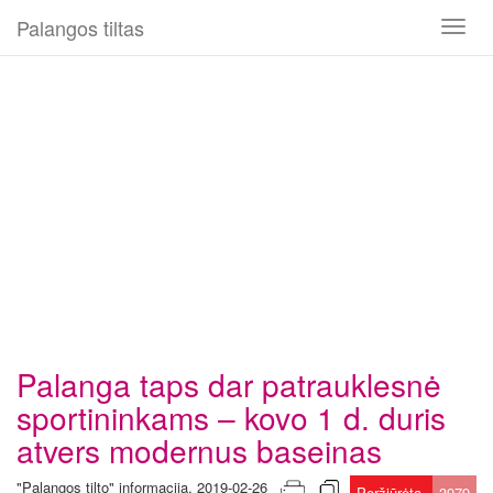
Palangos tiltas
Toggl
naviga
Palanga taps dar patrauklesnė
sportininkams – kovo 1 d. duris
atvers modernus baseinas
"Palangos tilto" informacija, 2019-02-26
Peržiūrėta
3979