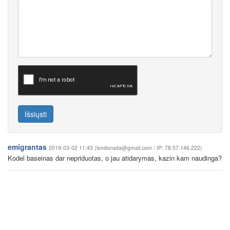
Išsiųsti
emigrantas
2019-03-02 11:43 (londonsda@gmail.com / IP: 78.57.146.222)
Kodel baseinas dar nepriduotas, o jau atidarymas, kazin kam naudinga?