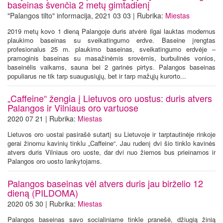
baseinas švenčia 2 metų gimtadienį
"Palangos tilto" informacija, 2021 03 03 | Rubrika:
Miestas
2019 metų kovo 1 dieną Palangoje duris atvėrė ilgai lauktas modernus
plaukimo baseinas su sveikatingumo erdve. Baseine įrengtas
profesionalus 25 m. plaukimo baseinas, sveikatingumo erdvėje –
pramoginis baseinas su masažinėmis srovėmis, burbulinės vonios,
baseinėlis vaikams, sauna bei 2 garinės pirtys. Palangos baseinas
populiarus ne tik tarp suaugusiųjų, bet ir tarp mažųjų kurorto...
„Caffeine“ žengia į Lietuvos oro uostus: duris atvers
Palangos ir Vilniaus oro vartuose
2020 07 21 | Rubrika:
Miestas
Lietuvos oro uostai pasirašė sutartį su Lietuvoje ir tarptautinėje rinkoje
gerai žinomu kavinių tinklu „Caffeine“. Jau rudenį dvi šio tinklo kavinės
atvers duris Vilniaus oro uoste, dar dvi nuo žiemos bus prieinamos ir
Palangos oro uosto lankytojams.
Palangos baseinas vėl atvers duris jau birželio 12
dieną (PILDOMA)
2020 05 30 | Rubrika:
Miestas
Palangos baseinas savo socialiniame tinkle pranešė, džiugią žinią