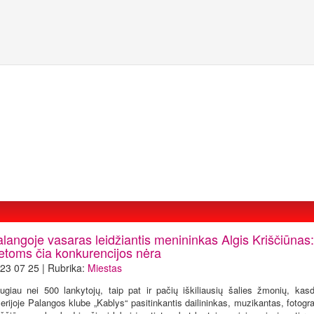
alangoje vasaras leidžiantis menininkas Algis Kriščiūnas
ietoms čia konkurencijos nėra
23 07 25 | Rubrika:
Miestas
ugiau nei 500 lankytojų, taip pat ir pačių iškiliausių šalies žmonių, kas
lerijoje Palangos klube „Kablys“ pasitinkantis dailininkas, muzikantas, fotogr