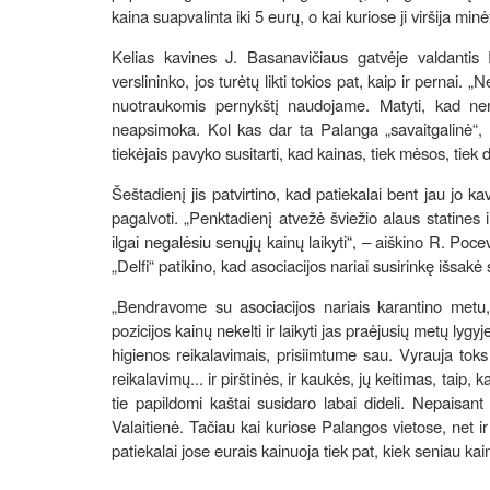
kaina suapvalinta iki 5 eurų, o kai kuriose ji viršija min
Kelias kavines J. Basanavičiaus gatvėje valdantis
verslininko, jos turėtų likti tokios pat, kaip ir pernai.
nuotraukomis pernykštį naudojame. Matyti, kad nena
neapsimoka. Kol kas dar ta Palanga „savaitgalinė“, 
tiekėjais pavyko susitarti, kad kainas, tiek mėsos, tiek d
Šeštadienį jis patvirtino, kad patiekalai bent jau jo k
pagalvoti. „Penktadienį atvežė šviežio alaus statines ir
ilgai negalėsiu senųjų kainų laikyti“, – aiškino R. Poc
„Delfi“ patikino, kad asociacijos nariai susirinkę išsakė
„Bendravome su asociacijos nariais karantino metu, k
pozicijos kainų nekelti ir laikyti jas praėjusių metų lyg
higienos reikalavimais, prisiimtume sau. Vyrauja toks 
reikalavimų... ir pirštinės, ir kaukės, jų keitimas, taip,
tie papildomi kaštai susidaro labai dideli. Nepaisant 
Valaitienė. Tačiau kai kuriose Palangos vietose, net ir 
patiekalai jose eurais kainuoja tiek pat, kiek seniau ka