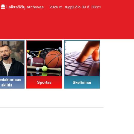
2026 m. rugpjūčio 09 d. 08:21
Laikraščių archyvas
edaktoriaus
Sportas
Skelbimai
skiltis