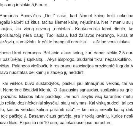
ėtą sumą ir siekia 5,5 euro.
 Ramūnas Pocevičius „Delfi“ sakė, kad šiemet kainų kelti neketin
 „Negaliu kalbėti už kitus, tačiau šiemet kainų nejudinsiu. Net ir meniu su 
ujas, jau vieną sezoną „nešiotas“. Konkurencija labai didelė, kel
poilsiautojų nėra daug. Tuo labiau, kad žaliavos nebrango, kuras at
aržovių, sumažintų. Ir dėl to branginti nereikia“, – aiškino verslininkas.
avinėse tikrai nebrangs. Bet apie alaus kainą, kuri dabar siekia 2,5 eur
 pažiūrėjau į sąskaitą... Akys išsprogo, aludariai tikrai nepasikuklino. 
evičius. Palangos viešbučių ir restoranų asociacijos prezidentė Ingrida V
 savo nuostatas dėl kainų ir žadėjo jų nedidinti.
ai veiklos buvo sustabdytos, paskui jau atnaujinus veiklas, tai vis
yje. Nenorime išbaidyti klientų. O išaugusias sąnaudas, susijusias su grie
požiūris. Išlaidos labai padidėjo. Jei nori laikytis visų karantino met
 kaip reikia, dezinfekciniai skysčiai, stalų valymas. Kai viską sudedi, tai 
to, kaštus verslas ketina prisiimti sau“, – ketinimą nekelti kainų dek
toje pačioje J. Basanavičiaus gatvėje, yra ir tokių kavinių, kurios nesik
inavo litais. Pigesnių nei 10 eurų patiekaluose jose nerastum.