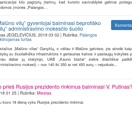
ganizacijai kilo pagrįstų įtarimų, kad kurorto savivaldybė galimai proteg
ldomos įmonės „Palangos...
alūno vilų“ gyventojai baiminasi beprotiško
Komenta
vilų“ administravimo mokesčio šuolio
nas JEGELEVIČIUS, 2019 03 02 | Rubrika:
Palangos
kilnojamas turtas
stačius „Malūno vilas“ Ganyklų, o vėliau ir Malūno gatvėse, jos atrodė kaip
atybų su šiuolaikiška infrastruktūra ir geriausias kainos ir paslaugų kokybės
čiau dabar jų statytojo, UAB „Kauno būstai“ siekis drastiškai padidin
ministravimo mokestį – nuo 140 iki 350 ar net 450 eurų – nejuokais...
o prieš Rusijos prezidento rinkimus baiminasi V. Putinas
18 01 25 | Rubrika:
Miestas
u kovo 18 dieną vyks Rusijos prezidento rinkimai.