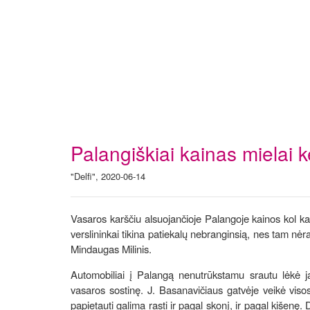
Palangiškiai kainas mielai k
"Delfi", 2020-06-14
Vasaros karščiu alsuojančioje Palangoje kainos kol ka
verslininkai tikina patiekalų nebranginsią, nes tam nėra
Mindaugas Milinis.
Automobiliai į Palangą nenutrūkstamu srautu lėkė ja
vasaros sostinę. J. Basanavičiaus gatvėje veikė visos 
papietauti galima rasti ir pagal skonį, ir pagal kišenę.