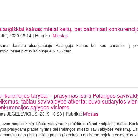
langiškiai kainas mielai keltų, bet baiminasi konkurencij
elfi", 2020 06 14 | Rubrika:
Miestas
saros karščiu alsuojančioje Palangoje kainos kol kas panašios į per
mpleksiniai pietūs kainuoja 4,5–5,5 euro.
onkurencijos tarybai – prašymas ištirti Palangos savival
eiksmus, tačiau savivaldybė atkerta: buvo sudarytos vie
onkurencijos sąlygos visiems
nas JEGELEVIČIUS, 2019 10 23 | Rubrika:
Miestas
etuvos respublikiniai būsto valdymo ir priežiūros rūmai kreipėsi į šalies Kon
rybą prašydami pradėti tyrimą dėl Palangos miesto savivaldybės veiksmų. Da
venamųjų namų butų ir kitų patalpų bendrojo naudojimo objektų valdytojus vie