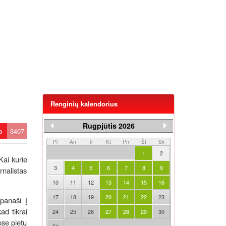
Renginių kalendorius
Rugpjūtis 2026
ta
3407
Pi
An
Tr
Kt
Pn
Št
Sk
1
2
Kai kurie
3
4
5
6
7
8
9
rnalistas
10
11
12
13
14
15
16
17
18
19
20
21
22
23
panaši į
ad tikrai
24
25
26
27
28
29
30
ose pietų