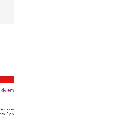
: dviem
dien savo
afas Algis