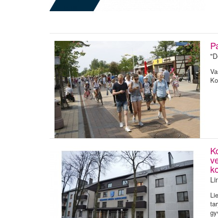
Pa
"D
Va
Ko
K
v
k
Li
Li
ta
gy