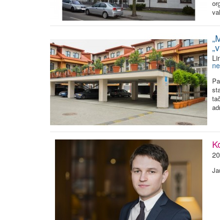
or
va
„M
„
Li
ne
Pa
st
ta
ad
K
20
Ja