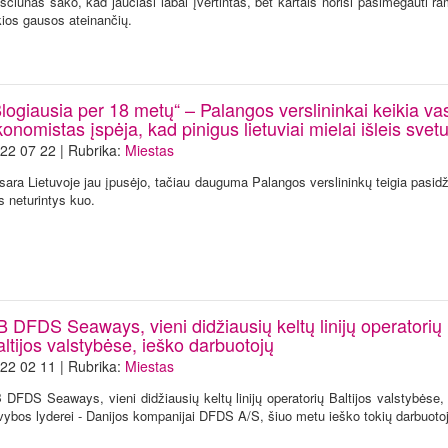
iščiūnas sako, kad jaučiasi labai įvertintas, bet kartais norisi pasimėgauti 
kios gausos ateinančių.
logiausia per 18 metų“ – Palangos verslininkai keikia va
onomistas įspėja, kad pinigus lietuviai mielai išleis svetu
22 07 22 | Rubrika:
Miestas
sara Lietuvoje jau įpusėjo, tačiau dauguma Palangos verslininkų teigia pasidž
s neturintys kuo.
B DFDS Seaways, vieni didžiausių keltų linijų operatorių
ltijos valstybėse, ieško darbuotojų
22 02 11 | Rubrika:
Miestas
 DFDS Seaways, vieni didžiausių keltų linijų operatorių Baltijos valstybėse,
ivybos lyderei - Danijos kompanijai DFDS A/S, šiuo metu ieško tokių darbuoto