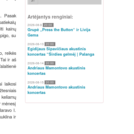
31
a. Pasak
Artėjantys renginiai:
patiekalų
2026-08-9
20:00
ti kainų
Grupė „Press the Button“ ir Livija
pigo, su
Gema
2026-08-13
20:00
Egidijaus Sipavičiaus akustinis
o, reikės
koncertas “Širdies gelmėj | Palanga
Tai ir aš
2026-08-14
20:00
alaitienė
Andriaus Mamontovo akustinis
koncertas
2026-08-15
20:00
i laikosi
Andriaus Mamontovo akustinis
žtesniais
koncertas
u keliamų
per mėnesį
laravo I.
uklina ir