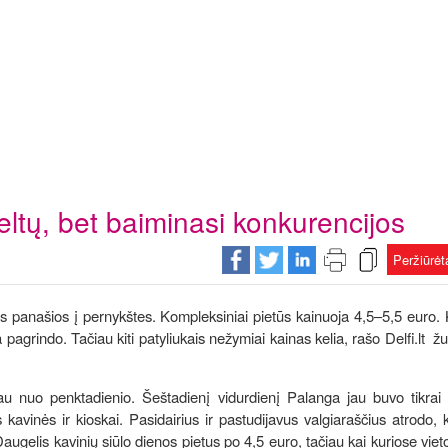
eltų, bet baiminasi konkurencijos
Peržiūrė
s panašios į pernykštes. Kompleksiniai pietūs kainuoja 4,5–5,5 euro. 
 pagrindo. Tačiau kiti patyliukais nežymiai kainas kelia, rašo Delfi.lt žu
u nuo penktadienio. Šeštadienį vidurdienį Palanga jau buvo tikrai 
kavinės ir kioskai. Pasidairius ir pastudijavus valgiaraščius atrodo, k
 Daugelis kavinių siūlo dienos pietus po 4,5 euro, tačiau kai kuriose viet