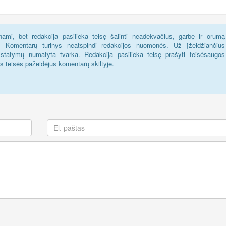
ami, bet redakcija pasilieka teisę šalinti neadekvačius, garbę ir orumą
s. Komentarų turinys neatspindi redakcijos nuomonės. Už įžeidžiančius
statymų numatyta tvarka. Redakcija pasilieka teisę prašyti teisėsaugos
us teisės pažeidėjus komentarų skiltyje.