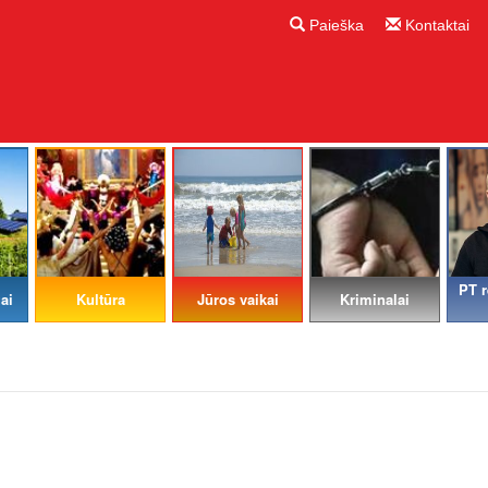
Paieška
Kontaktai
PT r
ai
Kultūra
Jūros vaikai
Kriminalai