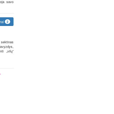
uoja savo
rai
2
 sektinas
 pavyzdys,
ti „vilų“
?