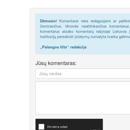
Dėmesio!
Komentarai nėra redaguojami ar patikrin
žeminančius, tikrovės neatitinkančius komentaru
komentarus atsako komentarų rašytojai Lietuvos į
institucijų persekioti įstatymų numatyta tvarka galim
„Palangos tilto“ redakcija
Jūsų komentaras: