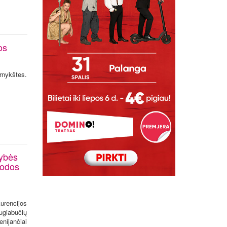
os
nykštes.
dybės
nodos
kurencijos
ugiabučių
nijančiai