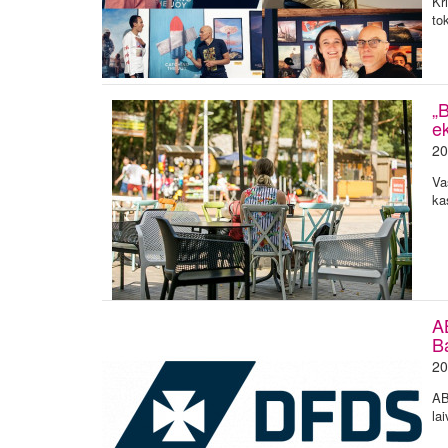
Kr
to
„B
ek
20
Va
ka
A
Ba
20
AB
la