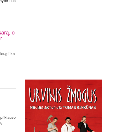
ramybe nuo
sarą, o
r
iaugti kol
 priklauso
jų.