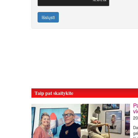
Išsiųsti
Taip pat skaitykite
P
v
20
Da
ga