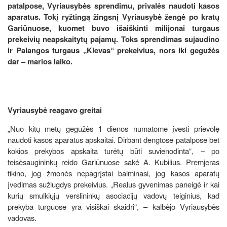
patalpose, Vyriausybės sprendimu, privalės naudoti kasos
aparatus. Tokį ryžtingą žingsnį Vyriausybė žengė po kratų
Gariūnuose, kuomet buvo išaiškinti milijonai turgaus
prekeivių neapskaitytų pajamų. Toks sprendimas sujaudino
ir Palangos turgaus „Klevas“ prekeivius, nors iki gegužės
dar – marios laiko.
Vyriausybė reagavo greitai
„Nuo kitų metų gegužės 1 dienos numatome įvesti prievolę
naudoti kasos aparatus apskaitai. Dirbant dengtose patalpose bet
kokios prekybos apskaita turėtų būti suvienodinta“, – po
teisėsaugininkų reido Gariūnuose sakė A. Kubilius. Premjeras
tikino, jog žmonės nepagrįstai baiminasi, jog kasos aparatų
įvedimas sužlugdys prekeivius. „Realus gyvenimas paneigė ir kai
kurių smulkiųjų verslininkų asociacijų vadovų teiginius, kad
prekyba turguose yra visiškai skaidri“, – kalbėjo Vyriausybės
vadovas.