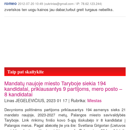
romeo
2012-07-20 10:49 (cukriniss@gmail.com / IP: 78.62.123.244)
zveriskos ten uogu kainos jau dabar,turbut greit turgaus nebeliks.
Taip pat skaitykite
Mandatų naujoje miesto Taryboje siekia 194
kandidatai, priklausantys 9 partijoms, mero posto –
8 kandidatai
Linas JEGELEVIČIUS, 2023 01 17 | Rubrika:
Miestas
Devynioms politinėms partijoms priklausantys 194 asmenys sieks 21
mandato naujoje, 2023-2027 metų, Palangos miesto savivaldybės
Taryboje. Link rinkimų finišo kovo 5-ąją išskubėjo ir 8 kandidatai į
Palangos merus. Pagal abėcėlę jie yra šie: Svetlana Grigorian (Lietuvos