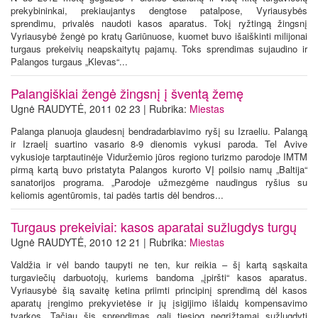
prekybininkai, prekiaujantys dengtose patalpose, Vyriausybės
sprendimu, privalės naudoti kasos aparatus. Tokį ryžtingą žingsnį
Vyriausybė žengė po kratų Gariūnuose, kuomet buvo išaiškinti milijonai
turgaus prekeivių neapskaitytų pajamų. Toks sprendimas sujaudino ir
Palangos turgaus „Klevas“...
Palangiškiai žengė žingsnį į šventą žemę
Ugnė RAUDYTĖ, 2011 02 23 | Rubrika:
Miestas
Palanga planuoja glaudesnį bendradarbiavimo ryšį su Izraeliu. Palangą
ir Izraelį suartino vasario 8-9 dienomis vykusi paroda. Tel Avive
vykusioje tarptautinėje Viduržemio jūros regiono turizmo parodoje IMTM
pirmą kartą buvo pristatyta Palangos kurorto VĮ poilsio namų „Baltija“
sanatorijos programa. „Parodoje užmezgėme naudingus ryšius su
keliomis agentūromis, tai padės tartis dėl bendros...
Turgaus prekeiviai: kasos aparatai sužlugdys turgų
Ugnė RAUDYTĖ, 2010 12 21 | Rubrika:
Miestas
Valdžia ir vėl bando taupyti ne ten, kur reikia – šį kartą sąskaita
turgaviečių darbuotojų, kuriems bandoma „įpiršti“ kasos aparatus.
Vyriausybė šią savaitę ketina priimti principinį sprendimą dėl kasos
aparatų įrengimo prekyvietėse ir jų įsigijimo išlaidų kompensavimo
tvarkos. Tačiau šis sprendimas gali tiesiog negrįžtamai sužlugdyti