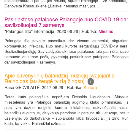
socialdemokratų partija, jos rinkimų sąraše Palangoje – 26 kandidatai),
Genoveita Krasauskienė („Laisvė ir teisingumas“, jos...
Pasirinktose patalpose Palangoje nuo COVID-19 dar
saviizoliuojasi 7 asmenys
"Palangos tilto" informacija, 2020 06 26 | Rubrika:
Miestas
Palangoje šią savaitę pasveikus dar vienam asmeniui, sirgusiam
koronaviruso infekcija, šiuo metu kurorte sergančiųjų COVID-19 nėra.
Besiizoliuojančiųjų Savivaldybės skirtose patalpose taip pat nėra, savo
namuose ar kitose pačių gyventojų pasirinktose patalpose Palangoje
dar saviizoliuojasi 7 asmenys.
Apie suvenyrinių balandžių muziejų svajojantis
Reinoldas jau žengė tvirtą žingsnį
1
Rasa GEDVILAITĖ, 2017 06 29 | Rubrika:
Kultūra
Retas kuris palangiškis nepažįsta Reinoldo Liaudansko. Aktyvus
miestelėnas yra Palangos balandžių augintojų klubo pirmininkas, jis
pats yra dažno renginio kurorte iniciatorius, sukviečiantis visus
balandžių augintojus, dalyvauja parodose ir pats ne tik Lietuvoje, bet ir
užsienyje. Jo darbotvarkė – suplanuota labai kruopščiai, jis žino, kur,
kada, ką veiks. Balandžiai užima...