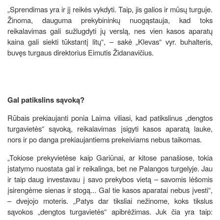
„Sprendimas yra ir jį reikės vykdyti. Taip, jis galios ir mūsų turguje.
Žinoma, dauguma prekybininkų nuogąstauja, kad toks
reikalavimas gali sužlugdyti jų verslą, nes vien kasos aparatų
kaina gali siekti tūkstantį litų“, – sakė „Klevas“ vyr. buhalteris,
buvęs turgaus direktorius Eimutis Židanavičius.
Gal patikslins sąvoką?
Rūbais prekiaujanti ponia Laima viliasi, kad patikslinus „dengtos
turgavietės“ sąvoką, reikalavimas įsigyti kasos aparatą lauke,
nors ir po danga prekiaujantiems prekeiviams nebus taikomas.
„Tokiose prekyvietėse kaip Gariūnai, ar kitose panašiose, tokia
įstatymo nuostata gal ir reikalinga, bet ne Palangos turgelyje. Jau
ir taip daug investavau į savo prekybos vietą – savomis lėšomis
įsirengėme sienas ir stogą... Gal tie kasos aparatai nebus įvesti“,
– dvejojo moteris. „Patys dar tiksliai nežinome, koks tikslus
sąvokos „dengtos turgavietės“ apibrėžimas. Juk čia yra taip: