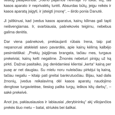
kasos aparato ir neprivalėtų turėti. Absurdas būtų, jeigu reikės ir
kasos aparatą įsigyti, ir įsteigti įmonę“, – širdo ponia Danutė.
Ji įsitikinusi, kad įvedus kasos aparatus, kainų kilimas gali tapti
neišvengiamas. Ir, svarbiausia, pašnekovės teigimu, nebebus
galima derėtis.
Dar viena pašnekovė, prekiaujanti rūbais Irena, taip pat
nepanorusi atskleisti savo pavardės, apie kainų kėlimą kalbėjo
pesimistiškai: „Prekių įsigijimas brangsta, tačiau mes, turgaus
prekeiviai, kainų kelti negalime. Žmonės nebeturi pinigų už ką
pirkti. Dažnai pasitaiko, jog derėdamiesi klientai „kerta“ kainą per
pusę ar net daugiau. Su mielu noru nuleisčiau pirkėjui tą kainą,
tačiau negaliu – kitaip pati greitai bankrutuočiau. Bijau, kad dalis
žmonių, įvedus reikalavimą dėl kasos aparatų naudojimo
dengtose turgavietėse, tiesiog paliks turgų, ieškos kitų darbų“, –
sakė prekeivė.
Anot jos, paklausiausios ir labiausiai „derybininkų“ akį viliojančios
prekės šiuo metu – batai, striukės bei šalikai.