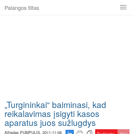
Palangos tiltas
Toggl
naviga
„Turgininkai“ baiminasi, kad
reikalavimas įsigyti kasos
aparatus juos sužlugdys
Alfredas PUMPULIS, 2011-11-08
Peržiūrėta
3911