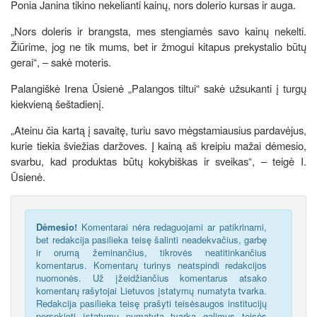
Ponia Janina tikino nekelianti kainų, nors dolerio kursas ir auga.
„Nors doleris ir brangsta, mes stengiamės savo kainų nekelti.
Žiūrime, jog ne tik mums, bet ir žmogui kitapus prekystalio būtų
gerai“, – sakė moteris.
Palangiškė Irena Ūsienė „Palangos tiltui“ sakė užsukanti į turgų
kiekvieną šeštadienį.
„Ateinu čia kartą į savaitę, turiu savo mėgstamiausius pardavėjus,
kurie tiekia šviežias daržoves. Į kainą aš kreipiu mažai dėmesio,
svarbu, kad produktas būtų kokybiškas ir sveikas“, – teigė I.
Ūsienė.
Dėmesio!
Komentarai nėra redaguojami ar patikrinami,
bet redakcija pasilieka teisę šalinti neadekvačius, garbę
ir orumą žeminančius, tikrovės neatitinkančius
komentarus. Komentarų turinys neatspindi redakcijos
nuomonės. Už įžeidžiančius komentarus atsako
komentarų rašytojai Lietuvos įstatymų numatyta tvarka.
Redakcija pasilieka teisę prašyti teisėsaugos institucijų
persekioti įstatymų numatyta tvarka galimus teisės