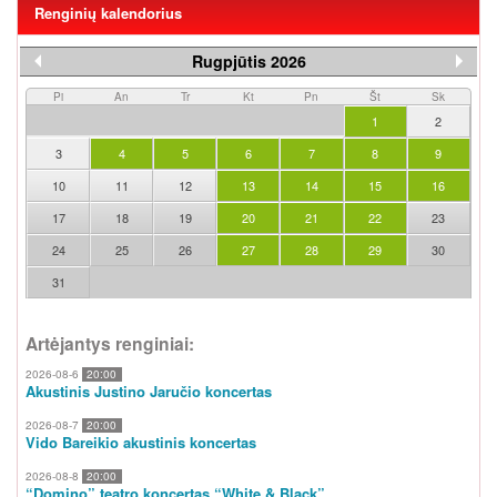
Renginių kalendorius
Rugpjūtis 2026
Pi
An
Tr
Kt
Pn
Št
Sk
1
2
3
4
5
6
7
8
9
10
11
12
13
14
15
16
17
18
19
20
21
22
23
24
25
26
27
28
29
30
31
Artėjantys renginiai:
2026-08-6
20:00
Akustinis Justino Jaručio koncertas
2026-08-7
20:00
Vido Bareikio akustinis koncertas
2026-08-8
20:00
“Domino” teatro koncertas “White & Black”