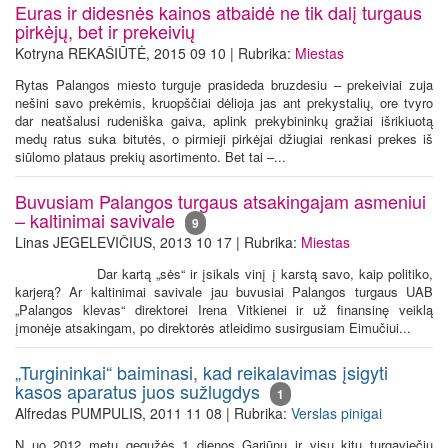
Euras ir didesnės kainos atbaidė ne tik dalį turgaus
pirkėjų, bet ir prekeivių
Kotryna REKAŠIŪTĖ, 2015 09 10 | Rubrika:
Miestas
Rytas Palangos miesto turguje prasideda bruzdesiu – prekeiviai zuja
nešini savo prekėmis, kruopščiai dėlioja jas ant prekystalių, ore tvyro
dar neatšalusi rudeniška gaiva, aplink prekybininkų gražiai išrikiuotą
medų ratus suka bitutės, o pirmieji pirkėjai džiugiai renkasi prekes iš
siūlomo plataus prekių asortimento. Bet tai –...
Buvusiam Palangos turgaus atsakingajam asmeniui
– kaltinimai savivale
9
Linas JEGELEVIČIUS, 2013 10 17 | Rubrika:
Miestas
Dar kartą „sės“ ir įsikals vinį į karstą savo, kaip politiko,
karjerą? Ar kaltinimai savivale jau buvusiai Palangos turgaus UAB
„Palangos klevas“ direktorei Irena Vitkienei ir už finansinę veiklą
įmonėje atsakingam, po direktorės atleidimo susirgusiam Eimučiui...
„Turgininkai“ baiminasi, kad reikalavimas įsigyti
kasos aparatus juos sužlugdys
1
Alfredas PUMPULIS, 2011 11 08 | Rubrika:
Verslas pinigai
N uo 2012 metų gegužės 1 dienos Gariūnų ir visų kitų turgaviečių