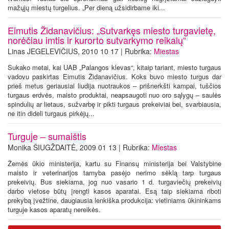
mažųjų miestų turgelius. „Per dieną užsidirbame iki...
Eimutis Židanavičius: „Sutvarkęs miesto turgavietę,
norėčiau imtis ir kurorto sutvarkymo reikalų“
Linas JEGELEVIČIUS, 2010 10 17 | Rubrika:
Miestas
Sukako metai, kai UAB „Palangos klevas“, kitaip tariant, miesto turgaus
vadovu paskirtas Eimutis Židanavičius. Koks buvo miesto turgus dar
prieš metus geriausiai liudija nuotraukos – prišnerkšti kampai, tuščios
turgaus erdvės, maisto produktai, neapsaugoti nuo oro sąlygų – saulės
spindulių ar lietaus, sužvarbę ir pikti turgaus prekeiviai bei, svarbiausia,
ne itin dideli turgaus pirkėjų...
Turguje – sumaištis
Monika ŠIUGŽDAITĖ, 2009 01 13 | Rubrika:
Miestas
Žemės ūkio ministerija, kartu su Finansų ministerija bei Valstybine
maisto ir veterinarijos tarnyba pasėjo nerimo sėklą tarp turgaus
prekeivių. Bus siekiama, jog nuo vasario 1 d. turgaviečių prekeivių
darbo vietose būtų įrengti kasos aparatai. Esą taip siekiama riboti
prekybą įvežtine, daugiausia lenkiška produkcija: vietiniams ūkininkams
turguje kasos aparatų nereikės.