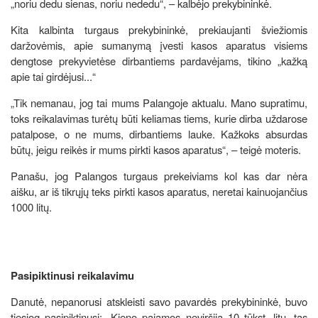
„noriu dedu sienas, noriu nededu“, – kalbėjo prekybininkė.
Kita kalbinta turgaus prekybininkė, prekiaujanti šviežiomis
daržovėmis, apie sumanymą įvesti kasos aparatus visiems
dengtose prekyvietėse dirbantiems pardavėjams, tikino „kažką
apie tai girdėjusi...“
„Tik nemanau, jog tai mums Palangoje aktualu. Mano supratimu,
toks reikalavimas turėtų būti keliamas tiems, kurie dirba uždarose
patalpose, o ne mums, dirbantiems lauke. Kažkoks absurdas
būtų, jeigu reikės ir mums pirkti kasos aparatus“, – teigė moteris.
Panašu, jog Palangos turgaus prekeiviams kol kas dar nėra
aišku, ar iš tikrųjų teks pirkti kasos aparatus, neretai kainuojančius
1000 litų.
Pasipiktinusi reikalavimu
Danutė, nepanorusi atskleisti savo pavardės prekybininkė, buvo
tiesiog pasipiktinusi: „Kieno pajamos neviršija 10 tūkst. litų, tas