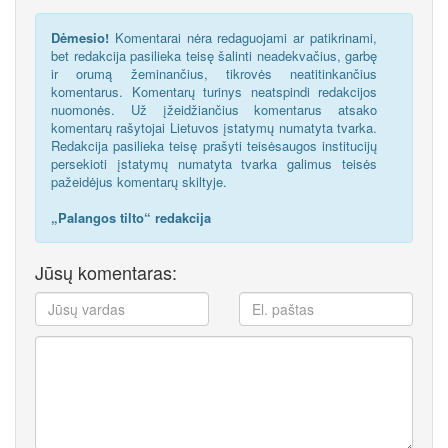
Dėmesio!
Komentarai nėra redaguojami ar patikrinami,
bet redakcija pasilieka teisę šalinti neadekvačius, garbę
ir orumą žeminančius, tikrovės neatitinkančius
komentarus. Komentarų turinys neatspindi redakcijos
nuomonės. Už įžeidžiančius komentarus atsako
komentarų rašytojai Lietuvos įstatymų numatyta tvarka.
Redakcija pasilieka teisę prašyti teisėsaugos institucijų
persekioti įstatymų numatyta tvarka galimus teisės
pažeidėjus komentarų skiltyje.
„Palangos tilto“ redakcija
Jūsų komentaras: