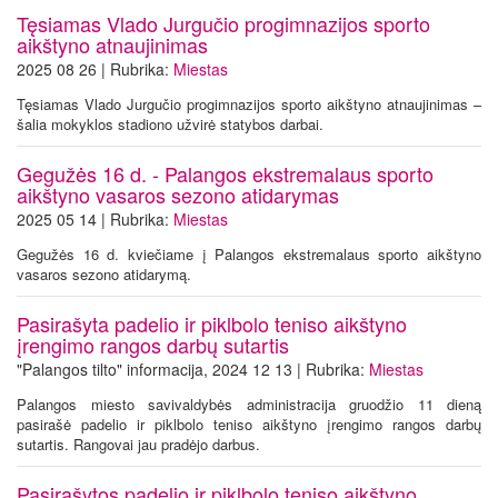
Tęsiamas Vlado Jurgučio progimnazijos sporto
aikštyno atnaujinimas
2025 08 26 | Rubrika:
Miestas
Tęsiamas Vlado Jurgučio progimnazijos sporto aikštyno atnaujinimas –
šalia mokyklos stadiono užvirė statybos darbai.
Gegužės 16 d. - Palangos ekstremalaus sporto
aikštyno vasaros sezono atidarymas
2025 05 14 | Rubrika:
Miestas
Gegužės 16 d. kviečiame į Palangos ekstremalaus sporto aikštyno
vasaros sezono atidarymą.
Pasirašyta padelio ir piklbolo teniso aikštyno
įrengimo rangos darbų sutartis
"Palangos tilto" informacija, 2024 12 13 | Rubrika:
Miestas
Palangos miesto savivaldybės administracija gruodžio 11 dieną
pasirašė padelio ir piklbolo teniso aikštyno įrengimo rangos darbų
sutartis. Rangovai jau pradėjo darbus.
Pasirašytos padelio ir piklbolo teniso aikštyno