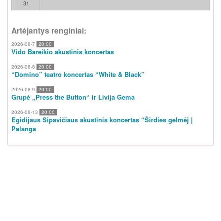
31
Artėjantys renginiai:
2026-08-7
20:00
Vido Bareikio akustinis koncertas
2026-08-8
20:00
“Domino” teatro koncertas “White & Black”
2026-08-9
20:00
Grupė „Press the Button“ ir Livija Gema
2026-08-13
20:00
Egidijaus Sipavičiaus akustinis koncertas “Širdies gelmėj |
Palanga