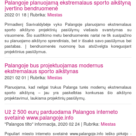
Palangoje planuojamą ekstremalaus sporto aikštyną
įvertino bendruomenė
2022 01 18 | Rubrika:
Miestas
Pirmadienį Savivaldybėje vyko Palangoje planuojamo ekstremalaus
sporto aikštyno projektinių pasiūlymų viešasis svarstymas su
visuomene. Šio susitikimo metu bendruomenės nariai ne tik susipažino
su planuojamo aikštyno sprendiniais, bet ir išsakė savo pasiūlymus bei
pastabas. Į bendruomenės nuomonę bus atsižvelgta koreguojant
projektinius pasiūlymus.
Palangoje bus projektuojamas modernus
ekstremalaus sporto aikštynas
2021 02 01 | Rubrika:
Miestas
Planuojama, kad neilgai trukus Palanga turės modernų ekstremalaus
sporto aikštyną – jau yra paskelbtas konkursas šio aikštyno
projektavimui, laukiama projektinių pasiūlymų.
Už 2 500 eurų parduodama Palangos interneto
svetainė www.palangoje.info
"Palangos tilto" informacija, 2020 02 24 | Rubrika:
Miestas
Populiari miesto interneto svetainė www.palangoje.info ieško pirkėjo -