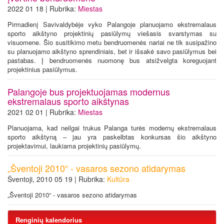
2022 01 18 | Rubrika:
Miestas
Pirmadienį Savivaldybėje vyko Palangoje planuojamo ekstremalaus
sporto aikštyno projektinių pasiūlymų viešasis svarstymas su
visuomene. Šio susitikimo metu bendruomenės nariai ne tik susipažino
su planuojamo aikštyno sprendiniais, bet ir išsakė savo pasiūlymus bei
pastabas. Į bendruomenės nuomonę bus atsižvelgta koreguojant
projektinius pasiūlymus.
Palangoje bus projektuojamas modernus
ekstremalaus sporto aikštynas
2021 02 01 | Rubrika:
Miestas
Planuojama, kad neilgai trukus Palanga turės modernų ekstremalaus
sporto aikštyną – jau yra paskelbtas konkursas šio aikštyno
projektavimui, laukiama projektinių pasiūlymų.
„Šventoji 2010“ - vasaros sezono atidarymas
Šventoji, 2010 05 19 | Rubrika:
Kultūra
„Šventoji 2010“ - vasaros sezono atidarymas
Renginių kalendorius