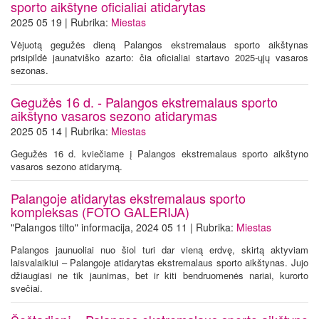
sporto aikštyne oficialiai atidarytas
2025 05 19 | Rubrika:
Miestas
Vėjuotą gegužės dieną Palangos ekstremalaus sporto aikštynas
prisipildė jaunatviško azarto: čia oficialiai startavo 2025-ųjų vasaros
sezonas.
Gegužės 16 d. - Palangos ekstremalaus sporto
aikštyno vasaros sezono atidarymas
2025 05 14 | Rubrika:
Miestas
Gegužės 16 d. kviečiame į Palangos ekstremalaus sporto aikštyno
vasaros sezono atidarymą.
Palangoje atidarytas ekstremalaus sporto
kompleksas (FOTO GALERIJA)
"Palangos tilto" informacija, 2024 05 11 | Rubrika:
Miestas
Palangos jaunuoliai nuo šiol turi dar vieną erdvę, skirtą aktyviam
laisvalaikiui – Palangoje atidarytas ekstremalaus sporto aikštynas. Jujo
džiaugiasi ne tik jaunimas, bet ir kiti bendruomenės nariai, kurorto
svečiai.