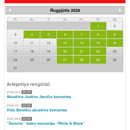
Rugpjūtis 2026
Pi
An
Tr
Kt
Pn
Št
Sk
1
2
3
4
5
6
7
8
9
10
11
12
13
14
15
16
17
18
19
20
21
22
23
24
25
26
27
28
29
30
31
Artėjantys renginiai:
2026-08-6
20:00
Akustinis Justino Jaručio koncertas
2026-08-7
20:00
Vido Bareikio akustinis koncertas
2026-08-8
20:00
“Domino” teatro koncertas “White & Black”