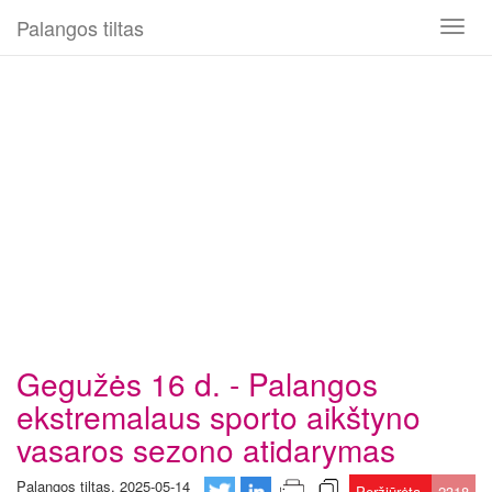
Palangos tiltas
Toggl
naviga
Gegužės 16 d. - Palangos
ekstremalaus sporto aikštyno
vasaros sezono atidarymas
Palangos tiltas, 2025-05-14
Peržiūrėta
2318