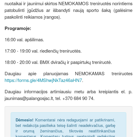
nuotaikai ir jaunimui skirtos NEMOKAMOS treniruotės norintiems
patobulinti įgūdžius ar išbandyti naują sporto šaką (galėsime
paskolinti reikiamos įrangos).
Programoje:
16:00 val. apšilimas.
17:00 - 19:00 val. riedlenčių treniruotės.
18:00 - 20:00 val. BMX dviračių ir paspirtukų treniruotė.
Daugiau apie planuojamas NEMOKAMAS treniruotes
https://forms.gle/4MShwjNkTaz46aHN7
.
Daugiau informacijos artimiausiu metu arba kreipiantis el. p.
jaunimas@palangosjsc.lt, tel. +370 684 90 74.
Dėmesio!
Komentarai nėra redaguojami ar patikrinami,
bet redakcija pasilieka teisę šalinti neadekvačius, garbę
ir orumą žeminančius, tikrovės neatitinkančius
komentarus. Komentarų turinys neatspindi redakcijos