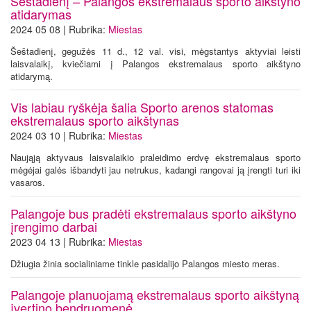
Šeštadienį – Palangos ekstremalaus sporto aikštyno
atidarymas
2024 05 08 | Rubrika:
Miestas
Šeštadienį, gegužės 11 d., 12 val. visi, mėgstantys aktyviai leisti
laisvalaikį, kviečiami į Palangos ekstremalaus sporto aikštyno
atidarymą.
Vis labiau ryškėja šalia Sporto arenos statomas
ekstremalaus sporto aikštynas
2024 03 10 | Rubrika:
Miestas
Naująją aktyvaus laisvalaikio praleidimo erdvę ekstremalaus sporto
mėgėjai galės išbandyti jau netrukus, kadangi rangovai ją įrengti turi iki
vasaros.
Palangoje bus pradėti ekstremalaus sporto aikštyno
įrengimo darbai
2023 04 13 | Rubrika:
Miestas
Džiugia žinia socialiniame tinkle pasidalijo Palangos miesto meras.
Palangoje planuojamą ekstremalaus sporto aikštyną
įvertino bendruomenė