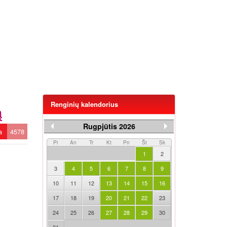
Renginių kalendorius
ą
Rugpjūtis 2026
ta
4578
Pi
An
Tr
Kt
Pn
Št
Sk
1
2
3
4
5
6
7
8
9
10
11
12
13
14
15
16
17
18
19
20
21
22
23
24
25
26
27
28
29
30