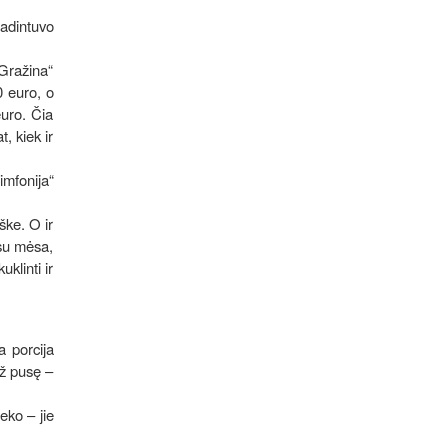
žadintuvo
 Gražina“
0 euro, o
euro. Čia
, kiek ir
imfonija“
ške. O ir
 su mėsa,
klinti ir
a porcija
už pusę –
eko – jie