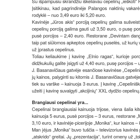
Su išpampusiu skrandžiu iškeliavau cepelinų „ieškoti“ 
Įsitikinau, kad pagrindinėje Palangos naktinių vakar
rodyklė – nuo 3,49 euro iki 5,20 euro.
Kavinėje „Jūros akis“ porciją cepelinų galima sušveisti
cepelinų porciją galima gauti už 3,50 euro, o pusę por
pusė porcijos – 2,40 euro. Restorane „Devintam danguj
taip pat siūlomos apkeptos cepelinų puselės, už kurių vi
už įprastus cepelinus.
Toliau keliaukime į kavinę „Elnio ragas“, kurioje por
didžkukulių galite įsigyti už 4,40 euro, pusę porcijos – 
J. Basanavičiaus gatvėje esančiose kavinėse „Cepeliniškė
jų kainos, palyginti su kitomis J. Basanavičiaus gatvėj
tiek su varške – kainuoja 3 eurus. Į kavinę „Cepeliniškė
užeiti į kavinę suvalgyti „akcijinių“ XXL dydžio cepelin
Brangiausi cepelinai yra...
Cepelinai brangiausiai kainuoja trijose, viena šalia 
kainuoja 5 eurus, pusė porcijos – 3 eurus, restorane „M
3,10 euro, ir kavinėje-picerijoje „Monika“, kur kainos –
Man įėjus „Monika“ buvo tuščia – televizorius kavinės p
„atskrido“ greitai. Jų „prezentacija“, turint omeny už „