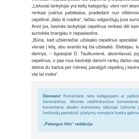
„Lietuviai lankytojai yra kelių kategorijų: vieni nori skani
renkasi įvairius patiekalus, pradedant nuo vištieno
cepelinai „išėjo iš mados“, tačiau valgančiųjų juos su
Anot jos, kavinės lankytojai cepelinus renkasi dėl kai
sumokės brangiau ir nepasisotins.
„Būna, kad užsieniečiai užsisako cepelinus specialiai 
vienas į kitą, abu svarsto ką čia užsisakė. Stebėjau, 
derinys, – šypsojosi D. Tautkuvienė, akcentavusi, jo
cepelinus, o pas mus kavinėje daromi rankų darbo cepel
ateina du kartus per mėnesį pavalgyti cepelinų į kavinę,
visi tai moka“.
Dėmesio!
Komentarai nėra redaguojami ar patikrin
žeminančius, tikrovės neatitinkančius komentaru
komentarus atsako komentarų rašytojai Lietuvos į
institucijų persekioti įstatymų numatyta tvarka galim
„Palangos tilto“ redakcija