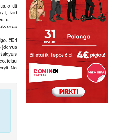
us, o kiti
kyti, kad
vienė.
iekvienas
go, žiūri
ks įdomus
 šaldytus
go, jeigu
aryti. Ne