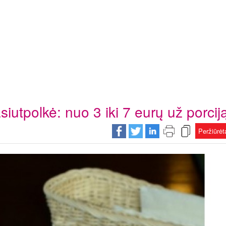
iutpolkė: nuo 3 iki 7 eurų už porcij
Peržiūrė