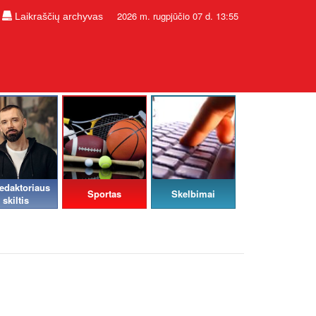
2026 m. rugpjūčio 07 d. 13:55
Laikraščių archyvas
edaktoriaus
Sportas
Skelbimai
skiltis