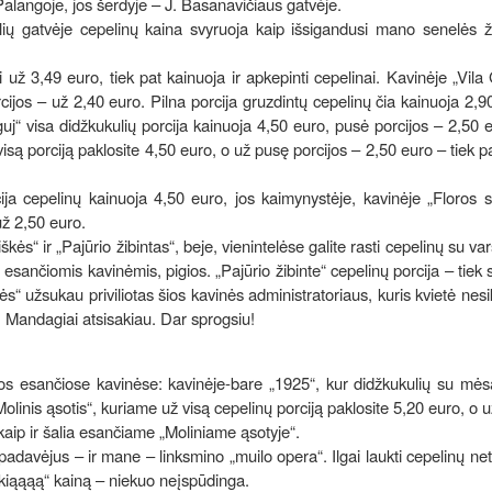
Palangoje, jos šerdyje – J. Basanavičiaus gatvėje.
ėlių gatvėje cepelinų kaina svyruoja kaip išsigandusi mano senelės 
 už 3,49 euro, tiek pat kainuoja ir apkepinti cepelinai. Kavinėje „Vila
cijos – už 2,40 euro. Pilna porcija gruzdintų cepelinų čia kainuoja 2,9
“ visa didžkukulių porcija kainuoja 4,50 euro, pusė porcijos – 2,50 
są porciją paklosite 4,50 euro, o už pusę porcijos – 2,50 euro – tiek pat
cija cepelinų kainuoja 4,50 euro, jos kaimynystėje, kavinėje „Floros s
už 2,50 euro.
s“ ir „Pajūrio žibintas“, beje, vienintelėse galite rasti cepelinų su var
e esančiomis kavinėmis, pigios. „Pajūrio žibinte“ cepelinų porcija – tiek
s“ užsukau priviliotas šios kavinės administratoriaus, kuris kvietė nesiku
ų. Mandagiai atsisakiau. Dar sprogsiu!
kitos esančiose kavinėse: kavinėje-bare „1925“, kur didžkukulių su mės
olinis ąsotis“, kuriame už visą cepelinų porciją paklosite 5,20 euro, o 
 kaip ir šalia esančiame „Moliniame ąsotyje“.
adavėjus – ir mane – linksmino „muilo opera“. Ilgai laukti cepelinų net
tokiąąąą“ kainą – niekuo neįspūdinga.