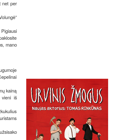
t net per
„Volungė“
 Pigiausi
paklosite
nus, mano
augumoje
Cepelinai
inų kainą
 vieni iš
žkukulius
turistams
užsisako