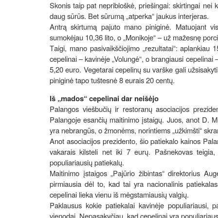
Skonis taip pat nepribloškė, priešingai: skirtingai nei
daug sūrūs. Bet sūrumą „atperka“ jaukus interjeras.
Antrą skirtumą pajuto mano piniginė. Matuojant vis 
sumokėjau 10,36 lito, o „Monikoje“ – už mažesnę porciją
Тaigi, mano pasivaikščiojimo „rezultatai“: aplankiau 
cepelinai – kavinėje „Volungė“, o brangiausi cepelinai –
5,20 euro. Vegetarai cepelinų su varške gali užsisakyti
piniginė tapo tuštesnė 8 eurais 20 centų.
Iš „mados“ cepelinai dar neišėjo
Palangos viešbučių ir restoranų asociacijos prezide
Palangoje esančių maitinimo įstaigų. Juos, anot D. Mik
yra nebrangūs, o žmonėms, norintiems „užkimšti“ skrand
Anot asociacijos prezidento, šio patiekalo kainos Pala
vakarais kilsteli net iki 7 eurų. Pašnekovas teigia, 
populiariausių patiekalų.
Maitinimo įstaigos „Pajūrio žibintas“ direktorius Aug
pirmiausia dėl to, kad tai yra nacionalinis patiekala
cepelinai lieka vienu iš mėgstamiausių valgių.
Paklausus kokie patiekalai kavinėje populiariausi, 
vienodai. Nepasakyčiau, kad cepelinai yra populiariau