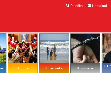
Paieška
Kontaktai
PT r
ai
Kultūra
Jūros vaikai
Kriminalai