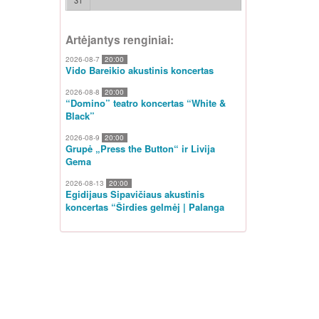
31
Artėjantys renginiai:
2026-08-7
20:00
Vido Bareikio akustinis koncertas
2026-08-8
20:00
“Domino” teatro koncertas “White &
Black”
2026-08-9
20:00
Grupė „Press the Button“ ir Livija
Gema
2026-08-13
20:00
Egidijaus Sipavičiaus akustinis
koncertas “Širdies gelmėj | Palanga