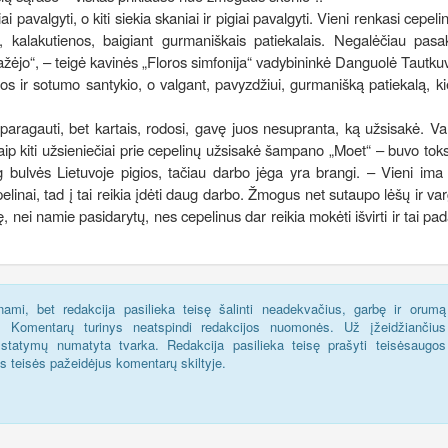
ai pavalgyti, o kiti siekia skaniai ir pigiai pavalgyti. Vieni renkasi cepelin
s, kalakutienos, baigiant gurmaniškais patiekalais. Negalėčiau pasa
mažėjo“, – teigė kavinės „Floros simfonija“ vadybininkė Danguolė Tautku
nos ir sotumo santykio, o valgant, pavyzdžiui, gurmanišką patiekalą, k
paragauti, bet kartais, rodosi, gavę juos nesupranta, ką užsisakė. Val
kaip kiti užsieniečiai prie cepelinų užsisakė šampano „Moet“ – buvo to
g bulvės Lietuvoje pigios, tačiau darbo jėga yra brangi. – Vieni ima
inai, tad į tai reikia įdėti daug darbo. Žmogus net sutaupo lėšų ir var
 nei namie pasidarytų, nes cepelinus dar reikia mokėti išvirti ir tai pad
ami, bet redakcija pasilieka teisę šalinti neadekvačius, garbę ir orumą
s. Komentarų turinys neatspindi redakcijos nuomonės. Už įžeidžiančius
statymų numatyta tvarka. Redakcija pasilieka teisę prašyti teisėsaugos
us teisės pažeidėjus komentarų skiltyje.