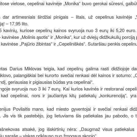
 kitose vietose, cepelinai kavinėje „Monika“ buvo gerokai sūresni, galbū
dar artimesniais širdžiai pinigais – litais, už cepelinus kavinėje 
! – 17,95 lito.
15 kavinių, kuriose cepelinų kainos svyruoja nuo 3 eurų iki 5,20 euro.
 kavinėse „Molinis ąsotis“ ir „Monika“, kur už dviejų didžkukulių porciją 
 kavinėse „Pajūrio žibintas“ ir „Cepeliniškės“. Sutaršiau penkis cepeli
ntas Darius Miklovas teigia, kad cepelinų galima rasti didžiojoje d
lovo, palangiškiai bei kurorto svečiai renkasi dėl kainos ir sotumo: „
į, geriausias ir pigiausias būdas yra cepelinai“.
ngoje svyruoja nuo 3 iki 7 eurų. Kai kurios kavinės ir restoranai cepel
kad cepelinai, nors ir jaučiantys kitų patiekalų „konkurenciją“, yra
enijus Povilaitis mano, kad miesto gyventojai ir svečiai renkasi did
s. Jis vis tik pastebėjo, jog lietuviams šis patiekalas jau pabodo, o 
pašnekovas atsakė, jog išskirtinių nėra: „Daugmaž visus patiekalus 
sių sąraše – viskas priklauso nuo žmogaus skonio“..