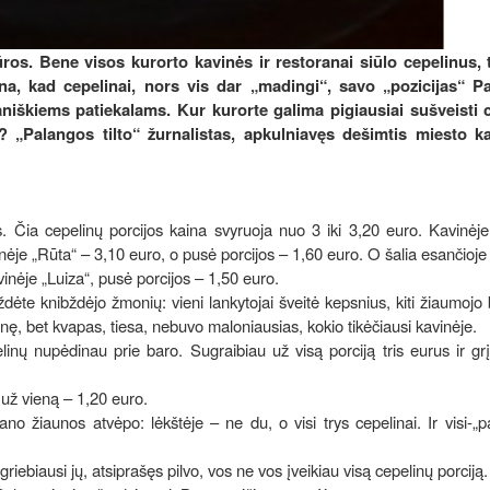
ūros. Bene visos kurorto kavinės ir restoranai siūlo cepelinus, 
irtina, kad cepelinai, nors vis dar „madingi“, savo „pozicijas“ P
niškiems patiekalams. Kur kurorte galima pigiausiai sušveisti 
s? „Palangos tilto“ žurnalistas, apkulniavęs dešimtis miesto ka
. Čia cepelinų porcijos kaina svyruoja nuo 3 iki 3,20 euro. Kavinėj
inėje „Rūta“ – 3,10 euro, o pusė porcijos – 1,60 euro. O šalia esančioje
vinėje „Luiza“, pusė porcijos – 1,50 euro.
dėte knibždėjo žmonių: vieni lankytojai šveitė kepsnius, kiti žiaumojo 
avinę, bet kvapas, tiesa, nebuvo maloniausias, kokio tikėčiausi kavinėje.
inų nupėdinau prie baro. Sugraibiau už visą porciją tris eurus ir gr
 už vieną – 1,20 euro.
o žiaunos atvėpo: lėkštėje – ne du, o visi trys cepelinai. Ir visi-„
riebiausi jų, atsiprašęs pilvo, vos ne vos įveikiau visą cepelinų porciją.