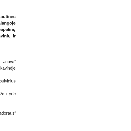
tautinės
alangoje
cepelinų
vinių ir
e „Juova“
 kavinėje
bulvinius
įžau prie
padoraus“