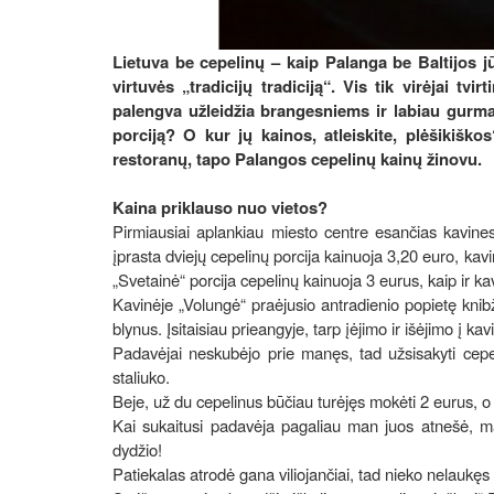
Lietuva be cepelinų – kaip Palanga be Baltijos j
virtuvės „tradicijų tradiciją“. Vis tik virėjai tv
palengva užleidžia brangesniems ir labiau gurma
porciją? O kur jų kainos, atleiskite, plėšikiško
restoranų, tapo Palangos cepelinų kainų žinovu.
Kaina priklauso nuo vietos?
Pirmiausiai aplankiau miesto centre esančias kavines
įprasta dviejų cepelinų porcija kainuoja 3,20 euro, kav
„Svetainė“ porcija cepelinų kainuoja 3 eurus, kaip ir ka
Kavinėje „Volungė“ praėjusio antradienio popietę knibž
blynus. Įsitaisiau prieangyje, tarp įėjimo ir išėjimo į k
Padavėjai neskubėjo prie manęs, tad užsisakyti cepel
staliuko.
Beje, už du cepelinus būčiau turėjęs mokėti 2 eurus, o
Kai sukaitusi padavėja pagaliau man juos atnešė, man
dydžio!
Patiekalas atrodė gana viliojančiai, tad nieko nelaukęs g