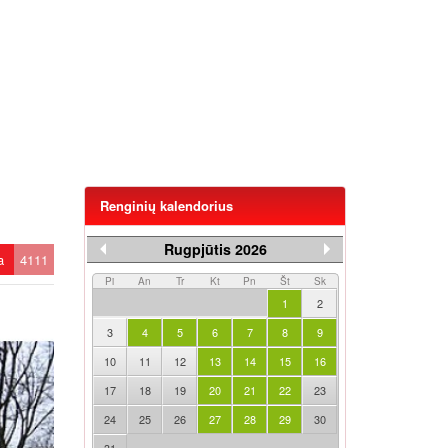
Renginių kalendorius
Rugpjūtis 2026
ta
4111
Pi
An
Tr
Kt
Pn
Št
Sk
1
2
3
4
5
6
7
8
9
10
11
12
13
14
15
16
17
18
19
20
21
22
23
24
25
26
27
28
29
30