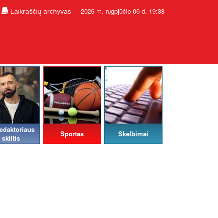
2026 m. rugpjūčio 06 d. 19:38
Laikraščių archyvas
edaktoriaus
Sportas
Skelbimai
skiltis