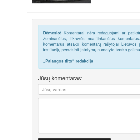
Dėmesio!
Komentarai nėra redaguojami ar patikrin
žeminančius, tikrovės neatitinkančius komentaru
komentarus atsako komentarų rašytojai Lietuvos į
institucijų persekioti įstatymų numatyta tvarka galim
„Palangos tilto“ redakcija
Jūsų komentaras: