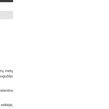
trų metų
 sugužėjo
stantino
eikėjai,