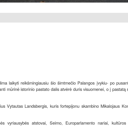
ma laikyti reikšmingiausiu šio šimtmečio Palangos įvykiu- po pusan
nti mūrinė istorinio pastato dalis atvėrė duris visuomenei, o į pastatą
us Vytautas Landsbergis, kuris fortepijonu skambino Mikalojaus Kon
ės vyriausybės atstovai, Seimo, Europarlamento nariai, kultūros v