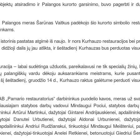
bjektų atsiradimo ir Palangos kurorto garsinimo, buvo pagerbti ir du
, Palangos meras Šarūnas Vaitkus padėkojo šio kurorto simbolio rest
ninkams.
istorinis pastatas atgimė iš naujo. Ir nors Kurhauzo restauracijos bei p
didžioji dalis jų jau atlikta, ir šeštadienį Kurhauzas bus perduotas vis
acija – labai sudėtinga užduotis, pareikalavusi ne tik specialių žinių, be
sų palangiškių vardu dėkoju auksarankiams meistrams, kurie pusan
au šį šeštadienį, gruodžio 14 d., Kurhauzo raktus galėtume perduoti vis
AB „Pamario restauratorius“ darbininkus puodelio kavos, meras už sva
iausiajam statybos darbų vadovui Mindaugui Pociui, statybos darbų 
ninkui Artūrui Martinkui, dažytojai Gintarei Andrijauskienei, apdailinink
žytojai Danutei Urbutienei, dažytojai Aldonai Urbunienei, dažytoj
apdailininkui Andriui Rudžianskui, tinkuotojui Mindaugui Meišteniui, p
enei, dažytojai-tinkuotojai Anelei Retkienei, betonuotojui Giedriui Šert