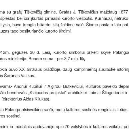
jama su grafų Tiškevičių gimine. Grafas J. Tiškevičius maždaug 1877
išplėstas bei čia įkurtas pirmasis kurorto viešbutis. Kurhauzą netruk
kaitykla, buvo įrengta biliardo, kitų žaidimų salė. Šiame pastate taip pa
auzas tapo besikuriančio kurorto širdimi.
012m. gegužės 30 d. Lėšų kurorto simboliui prikelti skyrė Palango
os ministerija. Bendra suma - per 3,7 mln. litų.
kokia buvo XX amžiaus pradžioje, daug komplimentų susilaukė istorin
ras Šarūnas Vaitkus.
ams- Andriui Kubiliui ir Algirdui Butkevičiui, Kultūros paveldo dep
sčio bendrovės „Klaipėdos projektai“ architektei Laimai Šliogerienei ir
 (direktorius Aldas Kliukas).
 Palanga atsisveikino su šių metų kultūros sostinės renginiais ir šias
os sostinei.
inimo medaliais apdovanojo apie 70 valstybės ir kultūros veikėjų, pri