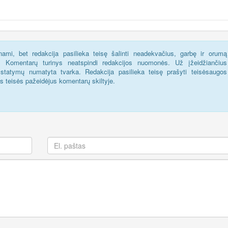
ami, bet redakcija pasilieka teisę šalinti neadekvačius, garbę ir orumą
s. Komentarų turinys neatspindi redakcijos nuomonės. Už įžeidžiančius
statymų numatyta tvarka. Redakcija pasilieka teisę prašyti teisėsaugos
us teisės pažeidėjus komentarų skiltyje.