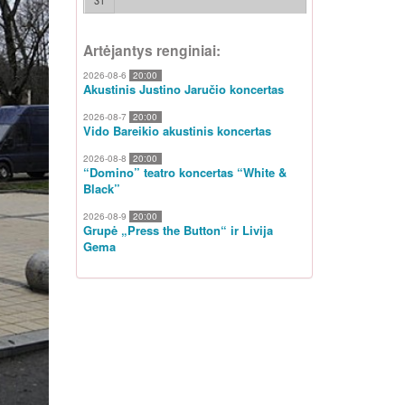
31
Artėjantys renginiai:
2026-08-6
20:00
Akustinis Justino Jaručio koncertas
2026-08-7
20:00
Vido Bareikio akustinis koncertas
2026-08-8
20:00
“Domino” teatro koncertas “White &
Black”
2026-08-9
20:00
Grupė „Press the Button“ ir Livija
Gema