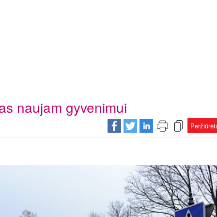
tas naujam gyvenimui
Peržiūrė