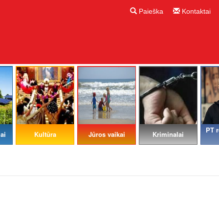
Paieška
Kontaktai
PT r
ai
Kultūra
Jūros vaikai
Kriminalai