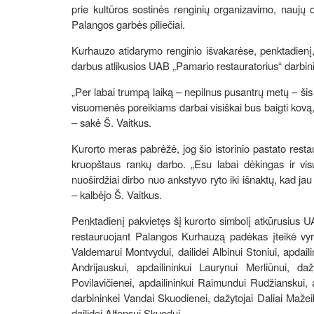
prie kultūros sostinės renginių organizavimo, naujų o
Palangos garbės piliečiai.
Kurhauzo atidarymo renginio išvakarėse, penktadienį
darbus atlikusios UAB „Pamario restauratorius“ darbi
„Per labai trumpą laiką – nepilnus pusantrų metų – šis 
visuomenės poreikiams darbai visiškai bus baigti kovą, 
– sakė Š. Vaitkus.
Kurorto meras pabrėžė, jog šio istorinio pastato restaur
kruopštaus rankų darbo. „Esu labai dėkingas ir vi
nuoširdžiai dirbo nuo ankstyvo ryto iki išnaktų, kad j
– kalbėjo Š. Vaitkus.
Penktadienį pakvietęs šį kurorto simbolį atkūrusius U
restauruojant Palangos Kurhauzą padėkas įteikė vyr
Valdemarui Montvydui, dailidei Albinui Stoniui, apdaili
Andrijauskui, apdailininkui Laurynui Merliūnui, da
Povilavičienei, apdailininkui Raimundui Rudžianskui, 
darbininkei Vandai Skuodienei, dažytojai Daliai Mažeiki
dailidei Alfonsui Skuodui.