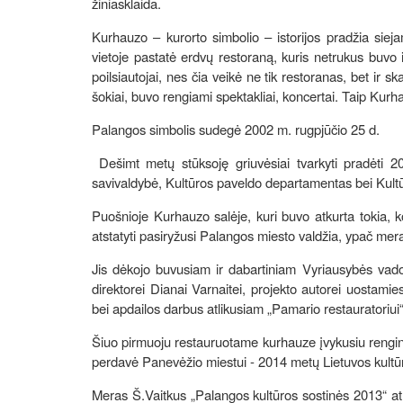
žiniasklaida.
Kurhauzo – kurorto simbolio – istorijos pradžia sie
vietoje pastatė erdvų restoraną, kuris netrukus buvo 
poilsiautojai, nes čia veikė ne tik restoranas, bet ir s
šokiai, buvo rengiami spektakliai, koncertai. Taip Kurh
Palangos simbolis sudegė 2002 m. rugpjūčio 25 d.
Dešimt metų stūksoję griuvėsiai tvarkyti pradėti 2
savivaldybė, Kultūros paveldo departamentas bei Kultūr
Puošnioje Kurhauzo salėje, kuri buvo atkurta tokia, 
atstatyti pasiryžusi Palangos miesto valdžia, ypač me
Jis dėkojo buvusiam ir dabartiniam Vyriausybės vadov
direktorei Dianai Varnaitei, projekto autorei uostamie
bei apdailos darbus atlikusiam „Pamario restauratoriui“
Šiuo pirmuoju restauruotame kurhauze įvykusiu renginiu
perdavė Panevėžio miestui - 2014 metų Lietuvos kultūr
Meras Š.Vaitkus „Palangos kultūros sostinės 2013“ atm