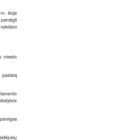
 m. šioje
o pamėgti
t vykdavo
s miesto
į pastatą
artamento
 statybos
 pareigas
sidėjusių