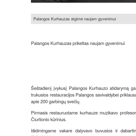
Palangos Kurhauzas atgimė naujam gyvenimui
Palangos Kurhauzas prikeltas naujam gyvenimui
Šeštadienį įvykusį Palangos Kurhauzo atidarymą gali
trukusios restauracijos Palangos savivaldybei priklausa
apie 200 garbingų svečių.
Pirmasis restauruotame kurhauze muzikavo profesori
Čiurlionio kūrinius.
Iškilmingame vakare dalyvavo buvusios ir dabartin