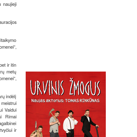
 naujieji
auracijos
ritaikymo
uomenei“,
t ir itin
trų metų
uomenei“,
rų indėlį
meistrui
ui Vaidui
ai Rimai
agalbinei
vyčiui ir