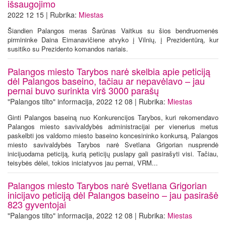
išsaugojimo
2022 12 15 | Rubrika:
Miestas
Šiandien Palangos meras Šarūnas Vaitkus su šios bendruomenės
pirmininke Daina Eimanavičiene atvyko į Vilnių, į Prezidentūrą, kur
susitiko su Prezidento komandos nariais.
Palangos miesto Tarybos narė skelbia apie peticiją
dėl Palangos baseino, tačiau ar nepavėlavo – jau
pernai buvo surinkta virš 3000 parašų
"Palangos tilto" informacija, 2022 12 08 | Rubrika:
Miestas
Ginti Palangos baseiną nuo Konkurencijos Tarybos, kuri rekomendavo
Palangos miesto savivaldybės administracijai per vienerius metus
paskelbti jos valdomo miesto baseino koncesininko konkursą, Palangos
miesto savivaldybės Tarybos narė Svetlana Grigorian nusprendė
inicijuodama peticiją, kurią peticijų puslapy gali pasirašyti visi. Tačiau,
teisybės dėlei, tokios iniciatyvos jau pernai, VRM...
Palangos miesto Tarybos narė Svetlana Grigorian
inicijavo peticiją dėl Palangos baseino – jau pasirašė
823 gyventojai
"Palangos tilto" informacija, 2022 12 08 | Rubrika:
Miestas