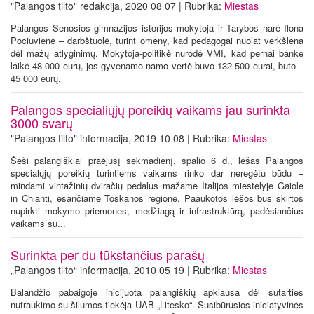
"Palangos tilto" redakcija, 2020 08 07 | Rubrika:
Miestas
Palangos Senosios gimnazijos istorijos mokytoja ir Tarybos narė Ilona
Pociuvienė – darbštuolė, turint omeny, kad pedagogai nuolat verkšlena
dėl mažų atlyginimų. Mokytoja-politikė nurodė VMI, kad pernai banke
laikė 48 000 eurų, jos gyvenamo namo vertė buvo 132 500 eurai, buto –
45 000 eurų.
Palangos specialiųjų poreikių vaikams jau surinkta
3000 svarų
"Palangos tilto" informacija, 2019 10 08 | Rubrika:
Miestas
Šeši palangiškiai praėjusį sekmadienį, spalio 6 d., lėšas Palangos
specialųjų poreikių turintiems vaikams rinko dar neregėtu būdu –
mindami vintažinių dviračių pedalus mažame Italijos miestelyje Gaiole
in Chianti, esančiame Toskanos regione. Paaukotos lėšos bus skirtos
nupirkti mokymo priemones, medžiagą ir infrastruktūrą, padėsiančius
vaikams su...
Surinkta per du tūkstančius parašų
„Palangos tilto“ informacija, 2010 05 19 | Rubrika:
Miestas
Balandžio pabaigoje inicijuota palangiškių apklausa dėl sutarties
nutraukimo su šilumos tiekėja UAB „Litesko“. Susibūrusios iniciatyvinės