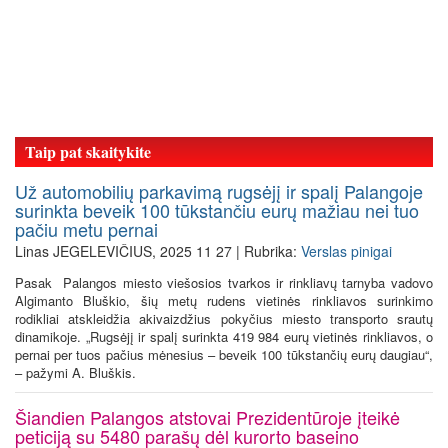
Taip pat skaitykite
Už automobilių parkavimą rugsėjį ir spalį Palangoje
surinkta beveik 100 tūkstančiu eurų mažiau nei tuo
pačiu metu pernai
Linas JEGELEVIČIUS, 2025 11 27 | Rubrika:
Verslas pinigai
Pasak Palangos miesto viešosios tvarkos ir rinkliavų tarnyba vadovo
Algimanto Bluškio, šių metų rudens vietinės rinkliavos surinkimo
rodikliai atskleidžia akivaizdžius pokyčius miesto transporto srautų
dinamikoje. „Rugsėjį ir spalį surinkta 419 984 eurų vietinės rinkliavos, o
pernai per tuos pačius mėnesius – beveik 100 tūkstančių eurų daugiau“,
– pažymi A. Bluškis.
Šiandien Palangos atstovai Prezidentūroje įteikė
peticiją su 5480 parašų dėl kurorto baseino