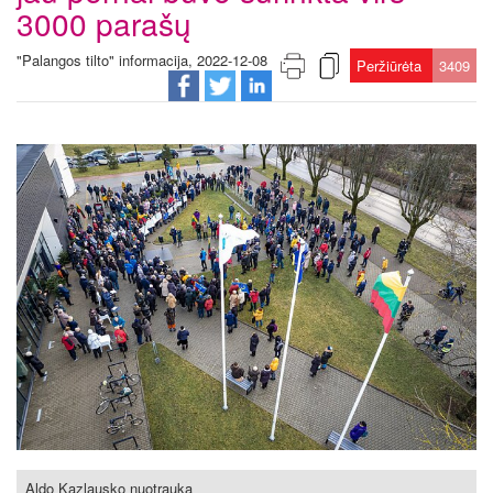
3000 parašų
"Palangos tilto" informacija, 2022-12-08
Peržiūrėta
3409
Aldo Kazlausko nuotrauka