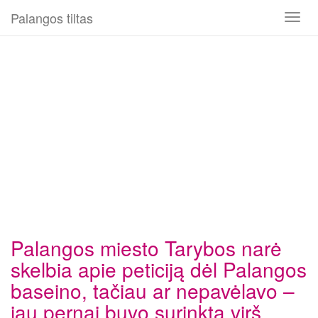
Palangos tiltas
Toggl
naviga
Palangos miesto Tarybos narė
skelbia apie peticiją dėl Palangos
baseino, tačiau ar nepavėlavo –
jau pernai buvo surinkta virš