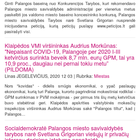
Ginti Palangos baseiną nuo Konkurencijos Tarybos, kuri rekomendavo
Palangos miesto savivaldybės administracijai per vienerius metus
paskelbti jos valdomo miesto baseino koncesininko konkursą, Palangos
miesto savivaldybės Tarybos narė Svetlana Grigorian nusprendė
inicijuodama peticiją, kurią peticijų puslapy www.peticijos.lt gali
pasirašyti visi.
Klaipėdos VMI viršininkas Audrius Morkūnas:
"Nepaisant COVID-19, Palangoje per 2020 I-III
ketvirčius surinkta beveik 8,7 mln. eurų GPM, tai yra
10,9 proc., daugiau nei pernai tokiu metu”
(PILDOMA)
Linas JEGELEVIČIUS, 2020 12 03 | Rubrika:
Miestas
Nors "kovidas" - didelis smūgis ekonomikai, o ypač paslaugų
ekonomikai, kurią turi Palanga, kurorto pagrindiniai mokestiniai rodikliai -
GPM surinkimas ir PVM mokėjimas - per pirmus tris šių metų ketvirčius
buvo stebėtinai geri. Klaipėdos apskrities valstybinės mokesčių
inspekcijos viršininkas Audrius Morkūnas sakė "Palangos tiltui", kad į
Palangos...
Socialdemokratė Palangos miesto savivaldybės
tarybos narė Svetlana Grigorian viešųjų ir privačių
interesų derinimo įstatymo nepažeidė