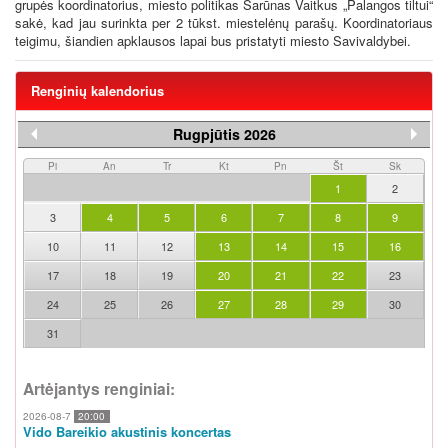
grupės koordinatorius, miesto politikas Šarūnas Vaitkus „Palangos tiltui“
sakė, kad jau surinkta per 2 tūkst. miestelėnų parašų. Koordinatoriaus
teigimu, šiandien apklausos lapai bus pristatyti miesto Savivaldybei.
Renginių kalendorius
Rugpjūtis 2026
Pi
An
Tr
Kt
Pn
Št
Sk
1
2
3
4
5
6
7
8
9
10
11
12
13
14
15
16
17
18
19
20
21
22
23
24
25
26
27
28
29
30
31
Artėjantys renginiai:
2026-08-7
20:00
Vido Bareikio akustinis koncertas