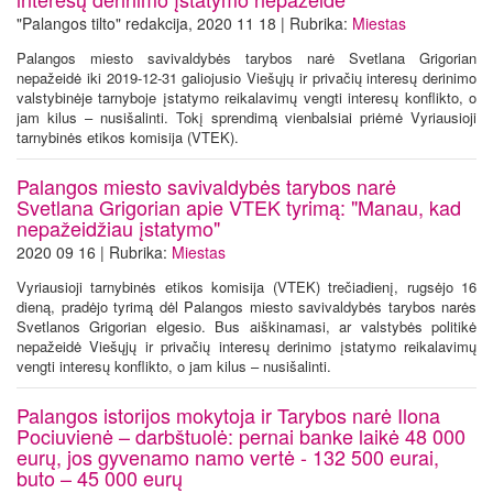
"Palangos tilto" redakcija, 2020 11 18 | Rubrika:
Miestas
Palangos miesto savivaldybės tarybos narė Svetlana Grigorian
nepažeidė iki 2019-12-31 galiojusio Viešųjų ir privačių interesų derinimo
valstybinėje tarnyboje įstatymo reikalavimų vengti interesų konflikto, o
jam kilus – nusišalinti. Tokį sprendimą vienbalsiai priėmė Vyriausioji
tarnybinės etikos komisija (VTEK).
Palangos miesto savivaldybės tarybos narė
Svetlana Grigorian apie VTEK tyrimą: "Manau, kad
nepažeidžiau įstatymo"
2020 09 16 | Rubrika:
Miestas
Vyriausioji tarnybinės etikos komisija (VTEK) trečiadienį, rugsėjo 16
dieną, pradėjo tyrimą dėl Palangos miesto savivaldybės tarybos narės
Svetlanos Grigorian elgesio. Bus aiškinamasi, ar valstybės politikė
nepažeidė Viešųjų ir privačių interesų derinimo įstatymo reikalavimų
vengti interesų konflikto, o jam kilus – nusišalinti.
Palangos istorijos mokytoja ir Tarybos narė Ilona
Pociuvienė – darbštuolė: pernai banke laikė 48 000
eurų, jos gyvenamo namo vertė - 132 500 eurai,
buto – 45 000 eurų