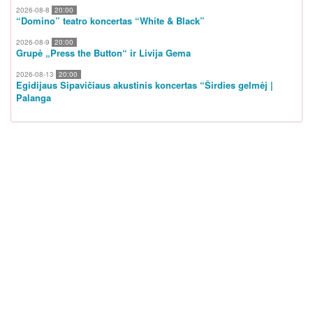
2026-08-8
20:00
“Domino” teatro koncertas “White & Black”
2026-08-9
20:00
Grupė „Press the Button“ ir Livija Gema
2026-08-13
20:00
Egidijaus Sipavičiaus akustinis koncertas “Širdies gelmėj |
Palanga