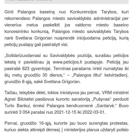
Ginti Palangos baseiną nuo Konkurencijos Tarybos, kuri
rekomendavo Palangos miesto savivaldybės administracijai per
vienerius metus paskelbti jos valdomo miesto baseino
koncesininko konkursą, Palangos miesto savivaldybės Tarybos
narė Svetlana Grigorian nusprendė inicijuodama peticiją, kurią
peticijų puslapy gali pasirašyti visi.
„Solidarizuodamasi su Savivaldybės pozicija, surašiau peticijos
tekstą ir paviešinau ją www.peticijos.lt puslapyje. Peticiją jau
pasirašė 823 gyventojai. Terminas parašams rinkti numatytas iki
šių metų gruodžio 30 dienos,“ – „Palangos tiltui“ ketvirtadienį,
gruodžio 8-ąją, sakė Svetlana Grigorian.
Tačiau, teisybės dėlei, tokios iniciatyvos jau pernai, VRM ministrei
Agnei Bilotaitei pasišovus kurorto sanatoriją „Pušynas“ perduoti
Turto Bankui, ėmėsi Palangos bendruomenė „Santarvė.“ Buvo
surinkti 3 054 parašai nuo 2021-12-15 iki 2022-03-01.
Pernai, gruodžio 16-ąją, kurorte jau buvo surengtas protestas,
kuriuo siekta atkreipti dėmesį į ministerijos planus uždaryti poilsio