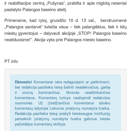
ir reabilitacijos centrą „Pušynas“, prabilta ir apie miglotą neseniai
pastatyto Palangos baseino ateitį.
Primename, kad rytoj, gruodžio 10 d. 13 val., bendruomenė
„Palangos santarvė“ kviečia visus – tiek palangiškius, tiek ir kitų
miestų gyventojus – dalyvauti akcijoje „STOP! Palangos baseino
neatiduosime!”. Akcija vyks prie Palangos miesto baseino.
PT info
Dėmesio!
Komentarai nėra redaguojami ar patikrinami,
bet redakcija pasilieka teisę šalinti neadekvačius, garbę
ir orumą žeminančius, tikrovės neatitinkančius
komentarus. Komentarų turinys neatspindi redakcijos
nuomonės. Už įžeidžiančius komentarus atsako
komentarų rašytojai Lietuvos įstatymų numatyta tvarka.
Redakcija pasilieka teisę prašyti teisėsaugos institucijų
persekioti įstatymų numatyta tvarka galimus teisės
pažeidėjus komentarų skiltyje.