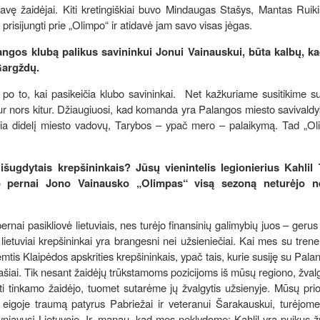
niavę žaidėjai. Kiti kretingiškiai buvo Mindaugas Stašys, Mantas Ruik
prisijungti prie „Olimpo“ ir atidavė jam savo visas jėgas.
gos klubą palikus savininkui Jonui Vainauskui, būta kalbų, kad
 Gargždų.
po to, kai pasikeičia klubo savininkai. Net kažkuriame susitikime s
ur nors kitur. Džiaugiuosi, kad komanda yra Palangos miesto savivald
učia didelį miesto vadovų, Tarybos – ypač mero – palaikymą. Tad „Ol
išugdytais krepšininkais? Jūsų vienintelis legionierius Kahli
 o pernai Jono Vainausko „Olimpas“ visą sezoną neturėjo n
nai pasikliovė lietuviais, nes turėjo finansinių galimybių juos – gerus
o lietuviai krepšininkai yra brangesni nei užsieniečiai. Kai mes su trene
s Klaipėdos apskrities krepšininkais, ypač tais, kurie susiję su Palan
našiai. Tik nesant žaidėjų trūkstamoms pozicijoms iš mūsų regiono, žva
sti tinkamo žaidėjo, tuomet sutarėme jų žvalgytis užsienyje. Mūsų prio
o eigoje traumą patyrus Pabriežai ir veteranui Šarakauskui, turėjome
yniavusį Lietuvoje. Ir, manau, kad mes neklydome: Kahlil yra puikus 