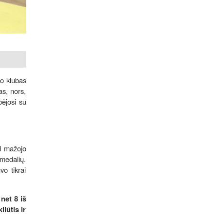
io klubas
as, nors,
bėjosi su
ad mažojo
 medalių.
o tikrai
net 8 iš
iūtis ir