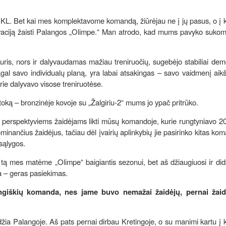
KL. Bet kai mes komplektavome komandą, žiūrėjau ne į jų pasus, o į 
yvaciją žaisti Palangos „Olimpe.“ Man atrodo, kad mums pavyko sukom
uris, nors ir dalyvaudamas mažiau treniruočių, sugebėjo stabiliai dem
agal savo individualų planą, yra labai atsakingas – savo vaidmenį aikšt
urie dalyvavo visose treniruotėse.
oką – bronzinėje kovoje su „Žalgiriu-2“ mums jo ypač pritrūko.
perspektyviems žaidėjams likti mūsų komandoje, kurie rungtyniavo 2
minančius žaidėjus, tačiau dėl įvairių aplinkybių jie pasirinko kitas ko
sąlygos.
tą mes matėme „Olimpe“ baigiantis sezonui, bet aš džiaugiuosi ir did
ta – geras pasiekimas.
ngiškių komanda, nes jame buvo nemažai žaidėjų, pernai žaid
džia Palangoje. Aš pats pernai dirbau Kretingoje, o su manimi kartu 