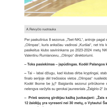
A.Reivyčio nuotrauka
Per paskutinius 8 sezonus „7bet-NKL“, antroje pagal s
„Olimpas“, kuris anksčiau vadinosi „Kuršiai“, net tris k
pasikeitus klubo savininkams po 2023-2024 metų NKL 
Valentinu Rumiancevu, „Olimpo“ direktoriumi.
– Toks pasiekimas – įspūdingas. Kodėl Palangos k
–
Tai – labai džiugu, kad klubas dirba kryptingai, stab
finalo serijoje dėl trečiosios vietos „Olimpas“ nusilei
Kodėl likome be jų? Baigiantis sezonui pritrūkome s
nelengva varžytis su gerokai jaunesniais „Žalgirio-2“ ža
– Prieš sezoną girdėjau kažką juokaujant: „Žais
12 žaidėjų yra vyreseni nei 30 metų, o Vytautui Šar