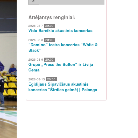
31
Artėjantys renginiai:
2026-08-7
20:00
Vido Bareikio akustinis koncertas
2026-08-8
20:00
“Domino” teatro koncertas “White &
Black”
2026-08-9
20:00
Grupė „Press the Button“ ir Livija
Gema
2026-08-13
20:00
Egidijaus Sipavičiaus akustinis
koncertas “Širdies gelmėj | Palanga