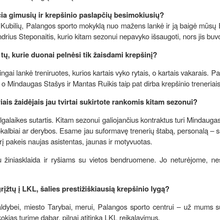
ia gimusių ir krepšinio paslapčių besimokiusių?
 Kubilių, Palangos sporto mokyklą nuo mažens lankė ir ją baigė mūsų
ndrius Steponaitis, kurio kitam sezonui nepavyko išsaugoti, nors jis buv
ų, kurie duonai pelnėsi tik žaisdami krepšinį?
ningai lankė treniruotes, kurios kartais vyko rytais, o kartais vakarais. P
 o Mindaugas Stašys ir Mantas Ruikis taip pat dirba krepšinio treneriais
is žaidėjais jau tvirtai sukirtote rankomis kitam sezonui?
galaikes sutartis. Kitam sezonui galiojančius kontraktus turi Mindauga
okalbiai ar derybos. Esame jau suformavę trenerių štabą, personalą –
urį pakeis naujas asistentas, jaunas ir motyvuotas.
 žiniasklaida ir ryšiams su vietos bendruomene. Jo neturėjome, nes
įžtų į LKL, šalies prestižiškiausią krepšinio lygą?
ldybei, miesto Tarybai, merui, Palangos sporto centrui – už mums s
kokias turime dabar, pilnai atitinka LKL reikalavimus.