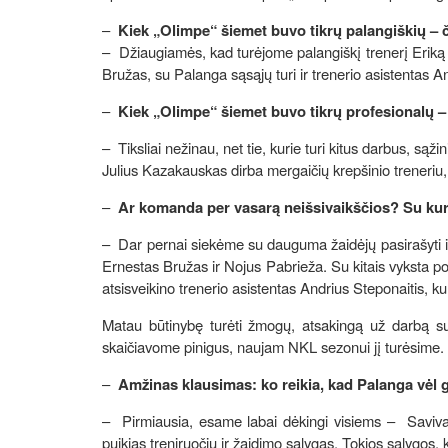
–
Kiek „Olimpe“ šiemet buvo tikrų palangiškių – č
– Džiaugiamės, kad turėjome palangiškį trenerį Eriką
Bružas, su Palanga sąsąjų turi ir trenerio asistentas A
–
Kiek „Olimpe“ šiemet buvo tikrų profesionalų – t
– Tiksliai nežinau, net tie, kurie turi kitus darbus, sąži
Julius Kazakauskas dirba mergaičių krepšinio treneriu,
–
Ar komanda per vasarą neišsivaikščios? Su kuria
– Dar pernai siekėme su dauguma žaidėjų pasirašyti il
Ernestas Bružas ir Nojus Pabrieža. Su kitais vyksta p
atsisveikino trenerio asistentas Andrius Steponaitis, k
Matau būtinybę turėti žmogų, atsakingą už darbą su
skaičiavome pinigus, naujam NKL sezonui jį turėsime.
–
Amžinas klausimas: ko reikia, kad Palanga vėl gr
– Pirmiausia, esame labai dėkingi visiems – Saviva
puikias treniruočių ir žaidimo sąlygas. Tokios sąlygos, 