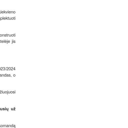
kiekvieno
plektuoti
onstruoti
elėje jis
023/2024
mandas, o
žiuojuosi
usių už
į komandą