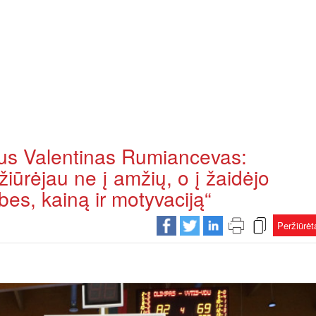
ius Valentinas Rumiancevas:
ūrėjau ne į amžių, o į žaidėjo
bes, kainą ir motyvaciją“
Peržiūrė