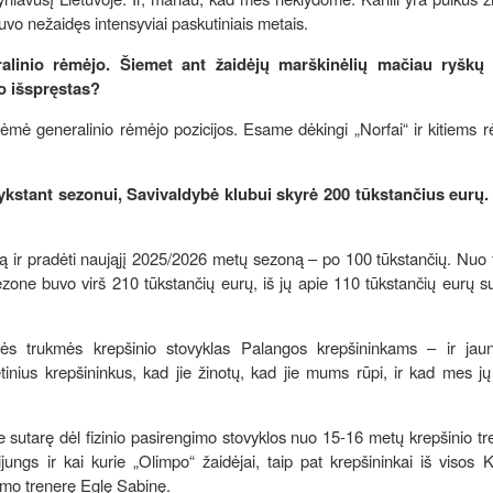
uvo nežaidęs intensyviai paskutiniais metais.
inio rėmėjo. Šiemet ant žaidėjų marškinėlių mačiau ryškų 
o išspręstas?
mė generalinio rėmėjo pozicijos. Esame dėkingi „Norfai“ ir kitiems 
tant sezonui, Savivaldybė klubui skyrė 200 tūkstančius eurų. 
ą ir pradėti naująjį 2025/2026 metų sezoną – po 100 tūkstančių. Nuo 
one buvo virš 210 tūkstančių eurų, iš jų apie 110 tūkstančių eurų su
ės trukmės krepšinio stovyklas Palangos krepšininkams – ir jaun
inius krepšininkus, kad jie žinotų, kad jie mums rūpi, ir kad mes j
sutarę dėl fizinio pasirengimo stovyklos nuo 15-16 metų krepšinio tr
ungs ir kai kurie „Olimpo“ žaidėjai, taip pat krepšininkai iš visos 
ngimo trenerę Eglę Sabinę.