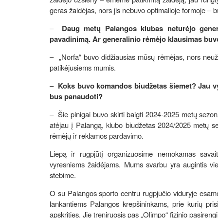
geras žaidėjas, nors jis nebuvo optimalioje formoje – b
–
Daug metų Palangos klubas neturėjo general
pavadinimą. Ar generalinio rėmėjo klausimas buv
– „Norfa“ buvo didžiausias mūsų rėmėjas, nors neužė
patikėjusiems mumis.
–
Koks buvo komandos biudžetas šiemet? Jau vyks
bus panaudoti?
– Šie pinigai buvo skirti baigti 2024-2025 metų sezon
atėjau į Palangą, klubo biudžetas 2024/2025 metų sez
rėmėjų ir reklamos pardavimo.
Liepą ir rugpjūtį organizuosime nemokamas savait
vyresniems žaidėjams. Mums svarbu yra augintis viet
stebime.
O su Palangos sporto centru rugpjūčio viduryje esame 
lankantiems Palangos krepšininkams, prie kurių prisij
apskrities. Jie treniruosis pas „Olimpo“ fizinio pasire