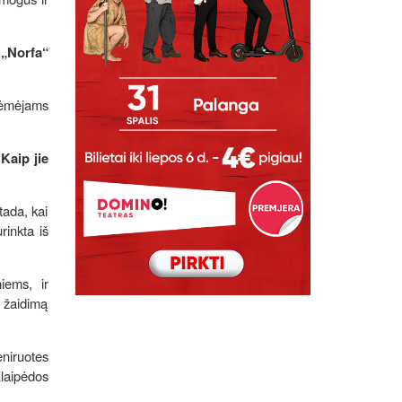
„Norfa“
rėmėjams
Kaip jie
tada, kai
rinkta iš
iems, ir
ų žaidimą
eniruotes
Klaipėdos