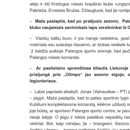
atėjo ir kiti Kretingos miesto krepšinio klube rungty
Pabrieža, Ernestas Bružas. Džiaugiuosi, kad jie norėjo 
–
Maža paslaptis, kad po praėjusio sezono, Palan
klubo naujaisiais savininkais taps verslininkai iš
– Visokių kalbų buvo, ir jos manęs nestebina, ypač 
mokiniais esu sulaukęs klausimo, ar klubas nesikels k
ji žaidžia puikioje Palangos sporto arenoje, kad ja
Palangos miesto komanda.
–
Ar pasiteisino sprendimas kliautis Lietuvoje 
prisijungė prie „Olimpo“ jau sezono eigoje,
legionieriaus.
– Labai paprasta atsakyti: Jonas (Vainauskas – PT) per
– įsigyti. Maža paslaptis, kad to paties sportinio lygi
Kubiliumi komplektavome komandą, kėlėme užduotį remti
joje būstą, ar sportavo Palangos sporto centre, ar pa
visoje šalyje. O jeigu ir tokios paieškos nepadėtų ra
vietiniai. Bet, kaip minėjau, jie – brangesni. Sezon
žaidėjo užsieny – ėmėme patikrintą žaidėją, jau rungt