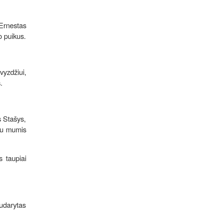
 Ernestas
o puikus.
avyzdžiui,
.
s Stašys,
 su mumis
 taupiai
udarytas