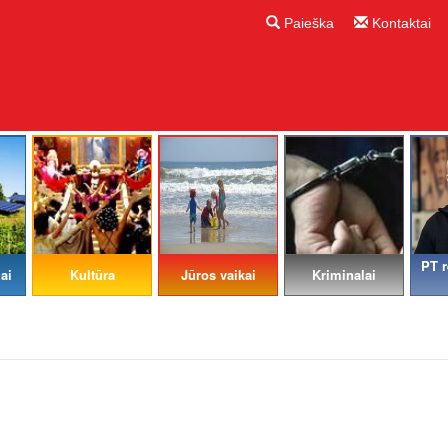
Paieška
Kontaktai
PT r
ai
Kultūra
Jūros vaikai
Kriminalai