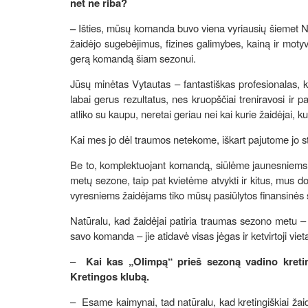
net ne riba?
–
Išties, mūsų komanda buvo viena vyriausių šiemet N
žaidėjo sugebėjimus, fizines galimybes, kainą ir mot
gerą komandą šiam sezonui.
Jūsų minėtas Vytautas – fantastiškas profesionalas, k
labai gerus rezultatus, nes kruopščiai treniravosi ir p
atliko su kaupu, neretai geriau nei kai kurie žaidėjai, k
Kai mes jo dėl traumos netekome, iškart pajutome jo st
Be to, komplektuojant komandą, siūlėme jaunesniems 
metų sezone, taip pat kvietėme atvykti ir kitus, mus do
vyresniems žaidėjams tiko mūsų pasiūlytos finansinės 
Natūralu, kad žaidėjai patiria traumas sezono metu – 
savo komanda – jie atidavė visas jėgas ir ketvirtoji vie
–
Kai kas „Olimpą“ prieš sezoną vadino kreti
Kretingos klubą.
– Esame kaimynai, tad natūralu, kad kretingiškiai žai