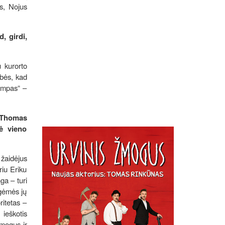
is, Nojus
, girdi,
u kurorto
ybės, kad
impas“ –
l Thomas
ė vieno
 žaidėjus
riu Eriku
ga – turi
lgėmės jų
ritetas –
 ieškotis
žmogus ir