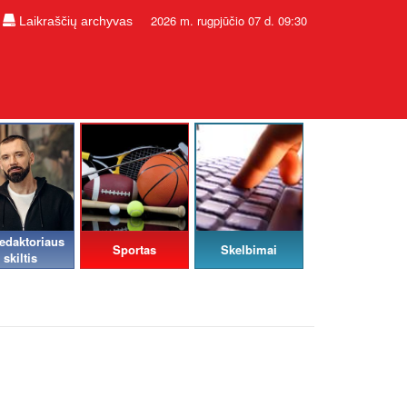
2026 m. rugpjūčio 07 d. 09:30
Laikraščių archyvas
edaktoriaus
Sportas
Skelbimai
skiltis