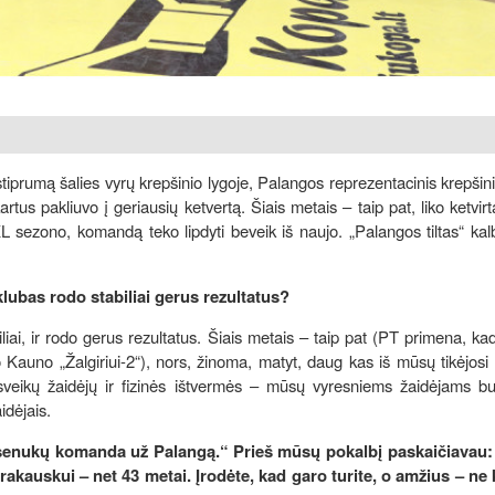
tiprumą šalies vyrų krepšinio lygoje, Palangos reprezentacinis krepšin
artus pakliuvo į geriausių ketvertą. Šiais metais – taip pat, liko ketvirt
sezono, komandą teko lipdyti beveik iš naujo. „Palangos tiltas“ kal
lubas rodo stabiliai gerus rezultatus?
iliai, ir rodo gerus rezultatus. Šiais metais – taip pat (PT primena, k
do Kauno „Žalgiriui-2“), nors, žinoma, matyt, daug kas iš mūsų tikėjosi
veikų žaidėjų ir fizinės ištvermės – mūsų vyresniems žaidėjams buv
idėjais.
 senukų komanda už Palangą.“ Prieš mūsų pokalbį paskaičiavau: 
akauskui – net 43 metai. Įrodėte, kad garo turite, o amžius – ne kl