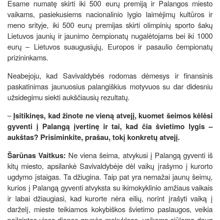
Esame numatę skirti iki 500 eurų premiją ir Palangos miesto
vaikams, pasiekusiems nacionalinio lygio laimėjimų kultūros ir
meno srityje, iki 500 eurų premijas skirti olimpinių sporto šakų
Lietuvos jaunių ir jaunimo čempionatų nugalėtojams bei iki 1000
eurų – Lietuvos suaugusiųjų, Europos ir pasaulio čempionatų
prizininkams.
Neabejoju, kad Savivaldybės rodomas dėmesys ir finansinis
paskatinimas jaunuosius palangiškius motyvuos su dar didesniu
užsidegimu siekti aukščiausių rezultatų.
–
Įsitikinęs, kad žinote ne vieną atvejį, kuomet šeimos kėlėsi
gyventi į Palangą įvertinę ir tai, kad čia švietimo lygis –
aukštas? Prisiminkite, prašau, tokį konkretų atvejį.
Šarūnas Vaitkus:
Ne viena šeima, atvykusi į Palangą gyventi iš
kitų miesto, apsilankė Savivaldybėje dėl vaikų įrašymo į kurorto
ugdymo įstaigas. Ta džiugina. Taip pat yra nemažai jaunų šeimų,
kurios į Palangą gyventi atvyksta su ikimokyklinio amžiaus vaikais
ir labai džiaugiasi, kad kurorte nėra eilių, norint įrašyti vaiką į
darželį, mieste teikiamos kokybiškos švietimo paslaugos, veikia
pailgintos visos dienos grupės mokyklose, vaikams siūloma daug