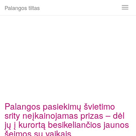
Palangos tiltas
Toggl
naviga
Palangos pasiekimų švietimo
srity neįkainojamas prizas – dėl
jų į kurortą besikeliančios jaunos
šeimos su vaikais