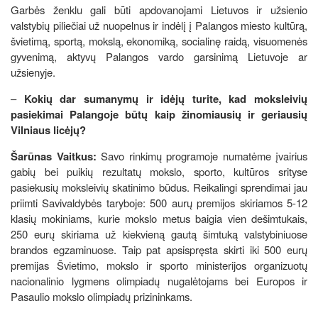
Garbės ženklu gali būti apdovanojami Lietuvos ir užsienio
valstybių piliečiai už nuopelnus ir indėlį į Palangos miesto kultūrą,
švietimą, sportą, mokslą, ekonomiką, socialinę raidą, visuomenės
gyvenimą, aktyvų Palangos vardo garsinimą Lietuvoje ar
užsienyje.
–
Kokių dar sumanymų ir idėjų turite, kad moksleivių
pasiekimai Palangoje būtų kaip žinomiausių ir geriausių
Vilniaus licėjų?
Šarūnas Vaitkus:
Savo rinkimų programoje numatėme įvairius
gabių bei puikių rezultatų mokslo, sporto, kultūros srityse
pasiekusių moksleivių skatinimo būdus. Reikalingi sprendimai jau
priimti Savivaldybės taryboje: 500 aurų premijos skiriamos 5-12
klasių mokiniams, kurie mokslo metus baigia vien dešimtukais,
250 eurų skiriama už kiekvieną gautą šimtuką valstybiniuose
brandos egzaminuose. Taip pat apsispręsta skirti iki 500 eurų
premijas Švietimo, mokslo ir sporto ministerijos organizuotų
nacionalinio lygmens olimpiadų nugalėtojams bei Europos ir
Pasaulio mokslo olimpiadų prizininkams.