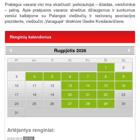
Prabėgus vasarai visi ima skaičiuoti: poilsiautojai – išlaidas, verslininkai
– pelną. Apie praėjusios vasaros atneštus džiaugsmus ir sunkumus
verslui kalbėjome su Palangos viešbučių ir restoranų asociacijos
prezidente, viešbučio „Vanagupė“ direktore Giedre Kvedaravičiene.
Renginių kalendorius
Rugpjūtis 2026
Pi
An
Tr
Kt
Pn
Št
Sk
1
2
3
4
5
6
7
8
9
10
11
12
13
14
15
16
17
18
19
20
21
22
23
24
25
26
27
28
29
30
31
Artėjantys renginiai:
2026-08-9
20:00