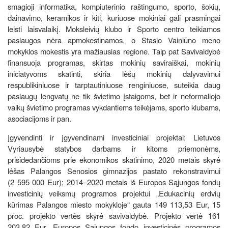
smagioji informatika, kompiuterinio raštingumo, sporto, šokių,
dainavimo, keramikos ir kiti, kuriuose mokiniai gali prasmingai
leisti laisvalaikį. Moksleivių klubo ir Sporto centro teikiamos
paslaugos nėra apmokestinamos, o Stasio Vainiūno meno
mokyklos mokestis yra mažiausias regione. Taip pat Savivaldybė
finansuoja programas, skirtas mokinių saviraiškai, mokinių
iniciatyvoms skatinti, skiria lėšų mokinių dalyvavimui
respublikiniuose ir tarptautiniuose renginiuose, suteikia daug
paslaugų lengvatų ne tik švietimo įstaigoms, bet ir neformaliojo
vaikų švietimo programas vykdantiems teikėjams, sporto klubams,
asociacijoms ir pan.
Įgyvendinti ir įgyvendinami investiciniai projektai: Lietuvos
Vyriausybė statybos darbams ir kitoms priemonėms,
prisidedančioms prie ekonomikos skatinimo, 2020 metais skyrė
lėšas Palangos Senosios gimnazijos pastato rekonstravimui
(2 595 000 Eur); 2014–2020 metais iš Europos Sąjungos fondų
investicinių veiksmų programos projektui „Edukacinių erdvių
kūrimas Palangos miesto mokykloje“ gauta 149 113,53 Eur, 15
proc. projekto vertės skyrė savivaldybė. Projekto vertė 161
203,82 Eur. Europos Sąjungos fondo investicinės programos