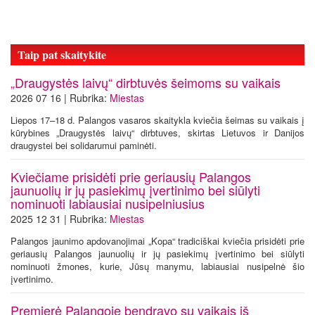
Taip pat skaitykite
„Draugystės laivų“ dirbtuvės šeimoms su vaikais
2026 07 16 | Rubrika:
Miestas
Liepos 17–18 d. Palangos vasaros skaitykla kviečia šeimas su vaikais į
kūrybines „Draugystės laivų“ dirbtuves, skirtas Lietuvos ir Danijos
draugystei bei solidarumui paminėti.
Kviečiame prisidėti prie geriausių Palangos
jaunuolių ir jų pasiekimų įvertinimo bei siūlyti
nominuoti labiausiai nusipelniusius
2025 12 31 | Rubrika:
Miestas
Palangos jaunimo apdovanojimai „Kopa“ tradiciškai kviečia prisidėti prie
geriausių Palangos jaunuolių ir jų pasiekimų įvertinimo bei siūlyti
nominuoti žmones, kurie, Jūsų manymu, labiausiai nusipelnė šio
įvertinimo.
Premjerė Palangoje bendravo su vaikais iš