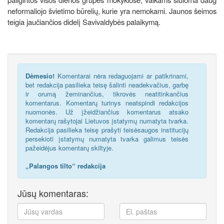
neformaliojo švietimo būrelių, kurie yra nemokami. Jaunos šeimos
teigia jaučiančios didelį Savivaldybės palaikymą.
Dėmesio!
Komentarai nėra redaguojami ar patikrinami,
bet redakcija pasilieka teisę šalinti neadekvačius, garbę
ir orumą žeminančius, tikrovės neatitinkančius
komentarus. Komentarų turinys neatspindi redakcijos
nuomonės. Už įžeidžiančius komentarus atsako
komentarų rašytojai Lietuvos įstatymų numatyta tvarka.
Redakcija pasilieka teisę prašyti teisėsaugos institucijų
persekioti įstatymų numatyta tvarka galimus teisės
pažeidėjus komentarų skiltyje.
„Palangos tilto“ redakcija
Jūsų komentaras: