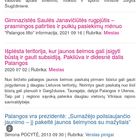
vadovais aptarė švietimo, mokslo ir sporto ministrė Jurgita
Šiugždinienė.
Gimnazistės Saulės Janavičiūtės rugpjūtis –
prasmingos patirties ir puikių pasiekimų mėnuo
"Palangos tilto" informacija, 2021 09 16 | Rubrika:
Miestas
Išplėsta teritorija, kur jaunos šeimos gali įsigyti
būstą ir gauti subsidiją. Pakliūva ir didesnė dalis
Palangos
2020 07 02 | Rubrika:
Miestas
Nuo birželio pabaigos jaunos šeimos paskatą pirmam būstui gali gauti
įsigydamos jį daugiau Lietuvos teritorijų. Norintys gauti paskatą nuo šiol
būstą gali planuoti ir Gargžduose, Tauragėje, dalyje Palangos ir Utenos.
Taip pat į regiono sąvoką patenka daugiau vietovių Vilniaus rajono
savivaldybėje.
Palangos vra prezidentė: „Sumažėjo poilsiaujančio
jaunimo – jį pakeitė jaunos šeimynos su mažyliais“
2
Simona POCYTĖ, 2013 09 30 | Rubrika:
Verslas pinigai