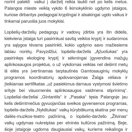
norint patekti vaikui į darželį reikia laukti net po kelis metus.
Palangos mieste veiklą vykdo 6 ikimokyklinio ugdymo įstaigos,
kuriose dirbantys pedagogai kryptingai ir atsakingai ugdo vaikus ir
tinkamai paruošia juos mokyklai.
Lopšelių-darželių pedagogų ir vadovų įdirbis yra itin didelis,
kiekviena įstaiga turi pasirinkusi savitą veiklos kryptį ir sudaromos
yra sąlygos tėvams pasirinkti, kokio ugdymo savo mažiesiems
labiau norėtų. Pavyzdžiui, lopšelis-darželis „Ąžuoliukas“ yra
pasirinkęs ekologinę kryptį ir sėkmingai įgyvendina mažųjų
aplinkosaugos projektus, o už vykdomas veiklas net dešimt metų
iš eilės yra įvertinamas tarptautinės Gamtosauginių mokyklų
programos koordinatorių apdovanojamas Žaląja vėliava ir
įteikiamas sertifikatas „už pasiekimus darnaus vystymosi švietimo
srityje bei visuomenės aplinkosaugos vaidmens stiprinimą“.
Lopšeliai-darželiai „Gintarėlis“ ir „Pasaka“ tęsia Palangoje jau
kelis dešimtmečius gyvuojančias sveikos gyvensenos programas,
lopšelis-darželis „Nykštukas“ vaikų kūrybiškumą skatina per menų
dailės-muzikos-teatro pažinimą, o lopšelio-darželio „Žilvinas“
vaikų ugdymas nukreiptas per etninės kultūros pažinimą. Beje,
šioje įstaigoje ugdoma daugiausiai vaikų, kuriems reikalinga ir