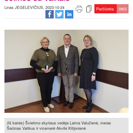
Linas JEGELEVIČIUS, 2023-10-24
Peržiūrėta
3863
(Iš kairės) Švietimo skyriaus vedėja Laima Valužienė, meras
Šarūnas Vaitkus ir vicemerė Akvilė Kilijonienė