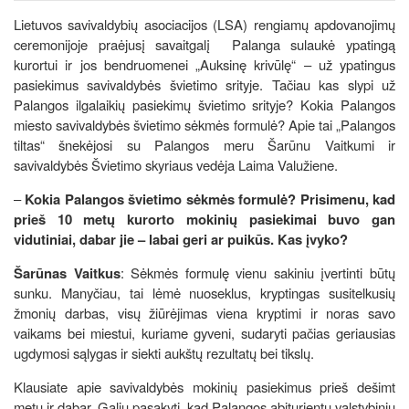
Lietuvos savivaldybių asociacijos (LSA) rengiamų apdovanojimų
ceremonijoje praėjusį savaitgalį Palanga sulaukė ypatingą
kurortui ir jos bendruomenei „Auksinę krivūlę“ – už ypatingus
pasiekimus savivaldybės švietimo srityje. Tačiau kas slypi už
Palangos ilgalaikių pasiekimų švietimo srityje? Kokia Palangos
miesto savivaldybės švietimo sėkmės formulė? Apie tai „Palangos
tiltas“ šnekėjosi su Palangos meru Šarūnu Vaitkumi ir
savivaldybės Švietimo skyriaus vedėja Laima Valužiene.
–
Kokia Palangos švietimo sėkmės formulė? Prisimenu, kad
prieš 10 metų kurorto mokinių pasiekimai buvo gan
vidutiniai, dabar jie – labai geri ar puikūs. Kas įvyko?
Šarūnas Vaitkus
: Sėkmės formulę vienu sakiniu įvertinti būtų
sunku. Manyčiau, tai lėmė nuoseklus, kryptingas susitelkusių
žmonių darbas, visų žiūrėjimas viena kryptimi ir noras savo
vaikams bei miestui, kuriame gyveni, sudaryti pačias geriausias
ugdymosi sąlygas ir siekti aukštų rezultatų bei tikslų.
Klausiate apie savivaldybės mokinių pasiekimus prieš dešimt
metų ir dabar. Galiu pasakyti, kad Palangos abiturientų valstybinių