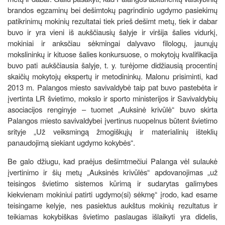
brandos egzaminų bei dešimtokų pagrindinio ugdymo pasiekimų
patikrinimų mokinių rezultatai tiek prieš dešimt metų, tiek ir dabar
buvo ir yra vieni iš aukščiausių šalyje ir viršija šalies vidurkį,
mokiniai ir anksčiau sėkmingai dalyvavo filologų, jaunųjų
mokslininkų ir kituose šalies konkursuose, o mokytojų kvalifikacija
buvo pati aukščiausia šalyje, t. y. turėjome didžiausią procentinį
skaičių mokytojų ekspertų ir metodininkų. Malonu prisiminti, kad
2013 m. Palangos miesto savivaldybė taip pat buvo pastebėta ir
įvertinta LR švietimo, mokslo ir sporto ministerijos ir Savivaldybių
asociacijos renginyje – tuomet „Auksinė krivūlė“ buvo skirta
Palangos miesto savivaldybei įvertinus nuopelnus būtent švietimo
srityje „Už veiksmingą žmogiškųjų ir materialinių išteklių
panaudojimą siekiant ugdymo kokybės“.
Be galo džiugu, kad praėjus dešimtmečiui Palanga vėl sulaukė
įvertinimo ir šių metų „Auksinės krivūlės“ apdovanojimas „už
teisingos švietimo sistemos kūrimą ir sudarytas galimybes
kiekvienam mokiniui patirti ugdymo(si) sėkmę“ įrodo, kad esame
teisingame kelyje, nes pasiektus aukštus mokinių rezultatus ir
teikiamas kokybiškas švietimo paslaugas išlaikyti yra didelis,