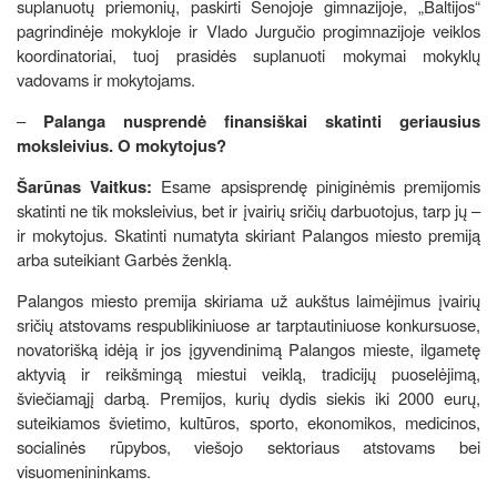
suplanuotų priemonių, paskirti Senojoje gimnazijoje, „Baltijos“
pagrindinėje mokykloje ir Vlado Jurgučio progimnazijoje veiklos
koordinatoriai, tuoj prasidės suplanuoti mokymai mokyklų
vadovams ir mokytojams.
–
Palanga nusprendė finansiškai skatinti geriausius
moksleivius. O mokytojus?
Šarūnas Vaitkus:
Esame apsisprendę piniginėmis premijomis
skatinti ne tik moksleivius, bet ir įvairių sričių darbuotojus, tarp jų –
ir mokytojus. Skatinti numatyta skiriant Palangos miesto premiją
arba suteikiant Garbės ženklą.
Palangos miesto premija skiriama už aukštus laimėjimus įvairių
sričių atstovams respublikiniuose ar tarptautiniuose konkursuose,
novatorišką idėją ir jos įgyvendinimą Palangos mieste, ilgametę
aktyvią ir reikšmingą miestui veiklą, tradicijų puoselėjimą,
šviečiamąjį darbą. Premijos, kurių dydis siekis iki 2000 eurų,
suteikiamos švietimo, kultūros, sporto, ekonomikos, medicinos,
socialinės rūpybos, viešojo sektoriaus atstovams bei
visuomenininkams.