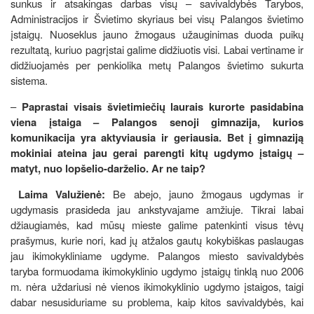
sunkus ir atsakingas darbas visų – savivaldybės Tarybos,
Administracijos ir Švietimo skyriaus bei visų Palangos švietimo
įstaigų. Nuoseklus jauno žmogaus užauginimas duoda puikų
rezultatą, kuriuo pagrįstai galime didžiuotis visi. Labai vertiname ir
didžiuojamės per penkiolika metų Palangos švietimo sukurta
sistema.
–
Paprastai visais švietimiečių laurais kurorte pasidabina
viena įstaiga – Palangos senoji gimnazija, kurios
komunikacija yra aktyviausia ir geriausia. Bet į gimnaziją
mokiniai ateina jau gerai parengti kitų ugdymo įstaigų –
matyt, nuo lopšelio-darželio. Ar ne taip?
Laima Valužienė:
Be abejo, jauno žmogaus ugdymas ir
ugdymasis prasideda jau ankstyvajame amžiuje. Tikrai labai
džiaugiamės, kad mūsų mieste galime patenkinti visus tėvų
prašymus, kurie nori, kad jų atžalos gautų kokybiškas paslaugas
jau ikimokykliniame ugdyme. Palangos miesto savivaldybės
taryba formuodama ikimokyklinio ugdymo įstaigų tinklą nuo 2006
m. nėra uždariusi nė vienos ikimokyklinio ugdymo įstaigos, taigi
dabar nesusiduriame su problema, kaip kitos savivaldybės, kai