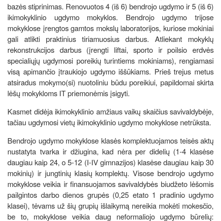
bazės stiprinimas. Renovuotos 4 (iš 6) bendrojo ugdymo ir 5 (iš 6)
ikimokyklinio ugdymo mokyklos. Bendrojo ugdymo trijose
mokyklose įrengtos gamtos mokslų laboratorijos, kuriose mokiniai
gali atlikti praktinius tiriamuosius darbus. Atliekant mokyklų
rekonstrukcijos darbus (įrengti liftai, sporto ir poilsio erdvės
specialiųjų ugdymosi poreikių turintiems mokiniams), rengiamasi
visą apimančio įtraukiojo ugdymo iššūkiams. Prieš trejus metus
atsiradus mokymo(si) nuotoliniu būdu poreikiui, papildomai skirta
lėšų mokykloms IT priemonėmis įsigyti.
Kasmet didėja ikimokyklinio amžiaus vaikų skaičius savivaldybėje,
tačiau ugdymosi vietų ikimokyklinio ugdymo mokyklose netrūksta.
Bendrojo ugdymo mokyklose klasės komplektuojamos teisės aktų
nustatyta tvarka ir džiugina, kad nėra per didelių (1-4 klasėse
daugiau kaip 24, o 5-12 (I-IV gimnazijos) klasėse daugiau kaip 30
mokinių) ir jungtinių klasių komplektų. Visose bendrojo ugdymo
mokyklose veikia ir finansuojamos savivaldybės biudžeto lėšomis
pailgintos darbo dienos grupės (0,25 etato 1 pradinio ugdymo
klasei), tėvams už šių grupių išlaikymą nereikia mokėti mokesčio,
be to, mokyklose veikia daug neformaliojo ugdymo būrelių: