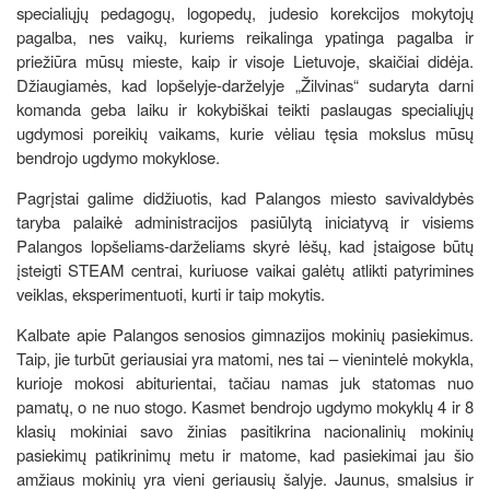
specialiųjų pedagogų, logopedų, judesio korekcijos mokytojų
pagalba, nes vaikų, kuriems reikalinga ypatinga pagalba ir
priežiūra mūsų mieste, kaip ir visoje Lietuvoje, skaičiai didėja.
Džiaugiamės, kad lopšelyje-darželyje „Žilvinas“ sudaryta darni
komanda geba laiku ir kokybiškai teikti paslaugas specialiųjų
ugdymosi poreikių vaikams, kurie vėliau tęsia mokslus mūsų
bendrojo ugdymo mokyklose.
Pagrįstai galime didžiuotis, kad Palangos miesto savivaldybės
taryba palaikė administracijos pasiūlytą iniciatyvą ir visiems
Palangos lopšeliams-darželiams skyrė lėšų, kad įstaigose būtų
įsteigti STEAM centrai, kuriuose vaikai galėtų atlikti patyrimines
veiklas, eksperimentuoti, kurti ir taip mokytis.
Kalbate apie Palangos senosios gimnazijos mokinių pasiekimus.
Taip, jie turbūt geriausiai yra matomi, nes tai – vienintelė mokykla,
kurioje mokosi abiturientai, tačiau namas juk statomas nuo
pamatų, o ne nuo stogo. Kasmet bendrojo ugdymo mokyklų 4 ir 8
klasių mokiniai savo žinias pasitikrina nacionalinių mokinių
pasiekimų patikrinimų metu ir matome, kad pasiekimai jau šio
amžiaus mokinių yra vieni geriausių šalyje. Jaunus, smalsius ir