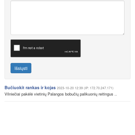
Išsiųsti
Bučiuokit rankas ir kojas
2023-10-20 12:39 (IP: 172.70.247.171)
Vilniečiai pakėlė vietinių Palangos bobučių palikuonių reitingus ..