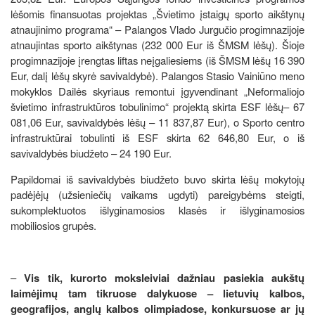
lėšomis finansuotas projektas „Švietimo įstaigų sporto aikštynų
atnaujinimo programa“ – Palangos Vlado Jurgučio progimnazijoje
atnaujintas sporto aikštynas (232 000 Eur iš ŠMSM lėšų). Šioje
progimnazijoje įrengtas liftas neįgaliesiems (iš ŠMSM lėšų 16 390
Eur, dalį lėšų skyrė savivaldybė). Palangos Stasio Vainiūno meno
mokyklos Dailės skyriaus remontui įgyvendinant „Neformaliojo
švietimo infrastruktūros tobulinimo“ projektą skirta ESF lėšų– 67
081,06 Eur, savivaldybės lėšų – 11 837,87 Eur), o Sporto centro
infrastruktūrai tobulinti iš ESF skirta 62 646,80 Eur, o iš
savivaldybės biudžeto – 24 190 Eur.
Papildomai iš savivaldybės biudžeto buvo skirta lėšų mokytojų
padėjėjų (užsieniečių vaikams ugdyti) pareigybėms steigti,
sukomplektuotos išlyginamosios klasės ir išlyginamosios
mobiliosios grupės.
–
Vis tik, kurorto moksleiviai dažniau pasiekia aukštų
laimėjimų tam tikruose dalykuose – lietuvių kalbos,
geografijos, anglų kalbos olimpiadose, konkursuose ar jų