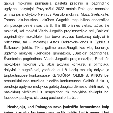
gabius mokinius pirmiausiai pastebi pradinio ir pagrindinio
ugdymo mokytojai. Pavyzdžiui, 2022 metais Palangos senosios
gimnazijos mokytojo Nerijaus Vaišvilo mokiniai Mūza Svetickaitė,
Tomas Jakubauskas, Jokūbas Gugaitis respublikos geografijos
olimpiadoje pelnė visas tris (I, II ir III) prizines vietas, tačiau šie
mokiniai, kai mokėsi Vlado Jurgučio progimnazijoje bei „Baltijos“
pagrindinėje mokykloje, jau buvo aktyvūs konkursų dalyviai ir
prizininkai, tai – mokytojų Astos Dobrovolskienės ir Egidijaus
Šalkausko įdirbis. Tikrai galime pasidžiaugti, kad visų bendrojo
ugdymo mokyklų (Senosios gimnazijos, „Baltijos“ pagrindinės,
Šventosios pagrindinės, Vlado Jurgučio progimnazijos, Pradinės
mokyklos) mokiniai yra labai aktyvūs konkursų ir olimpiadų
dalyviai ir nugalėtojai, ypač daug 1-8 klasių mokinių dalyvauja
tarptautiniuose konkursuose KENGŪRA, OLIMPIS, KINGS bei
respublikiniuose muzikos ir dailės konkursuose. Galbūt iš tikrųjų
bendrojo ugdymo mokyklos galėtų daugiau dėmesio skirti mokinių
pasiekimų viešinimui ir neapsiriboti tik mokyklos tinklapiu bei
facebook paskyra, šiai Jūsų pastabai pritarčiau.
–
Neabejoju, kad Palangos savo įvaizdžio formavimas kaip
šeimų kurorto, kuriame gera ne tik ilsėtis, bet ir gyventi bei