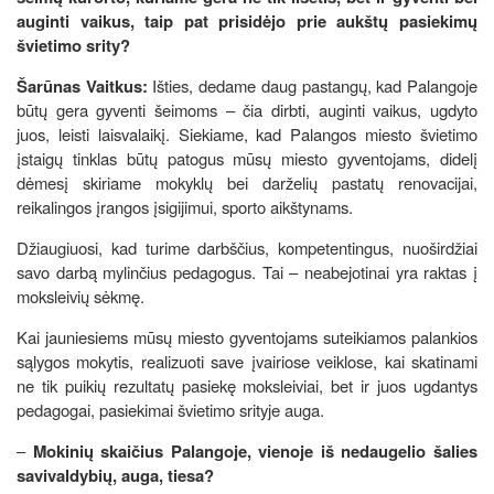
auginti vaikus, taip pat prisidėjo prie aukštų pasiekimų
švietimo srity?
Šarūnas Vaitkus:
Išties, dedame daug pastangų, kad Palangoje
būtų gera gyventi šeimoms – čia dirbti, auginti vaikus, ugdyto
juos, leisti laisvalaikį. Siekiame, kad Palangos miesto švietimo
įstaigų tinklas būtų patogus mūsų miesto gyventojams, didelį
dėmesį skiriame mokyklų bei darželių pastatų renovacijai,
reikalingos įrangos įsigijimui, sporto aikštynams.
Džiaugiuosi, kad turime darbščius, kompetentingus, nuoširdžiai
savo darbą mylinčius pedagogus. Tai – neabejotinai yra raktas į
moksleivių sėkmę.
Kai jauniesiems mūsų miesto gyventojams suteikiamos palankios
sąlygos mokytis, realizuoti save įvairiose veiklose, kai skatinami
ne tik puikių rezultatų pasiekę moksleiviai, bet ir juos ugdantys
pedagogai, pasiekimai švietimo srityje auga.
–
Mokinių skaičius Palangoje, vienoje iš nedaugelio šalies
savivaldybių, auga, tiesa?