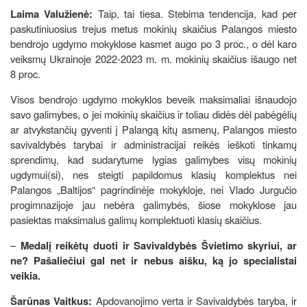
Laima Valužienė:
Taip, tai tiesa. Stebima tendencija, kad per
paskutiniuosius trejus metus mokinių skaičius Palangos miesto
bendrojo ugdymo mokyklose kasmet augo po 3 proc., o dėl karo
veiksmų Ukrainoje 2022-2023 m. m. mokinių skaičius išaugo net
8 proc.
Visos bendrojo ugdymo mokyklos beveik maksimaliai išnaudojo
savo galimybes, o jei mokinių skaičius ir toliau didės dėl pabėgėlių
ar atvykstančių gyventi į Palangą kitų asmenų, Palangos miesto
savivaldybės tarybai ir administracijai reikės ieškoti tinkamų
sprendimų, kad sudarytume lygias galimybes visų mokinių
ugdymui(si), nes steigti papildomus klasių komplektus nei
Palangos „Baltijos“ pagrindinėje mokykloje, nei Vlado Jurgučio
progimnazijoje jau nebėra galimybės, šiose mokyklose jau
pasiektas maksimalus galimų komplektuoti klasių skaičius.
–
Medalį reikėtų duoti ir Savivaldybės Švietimo skyriui, ar
ne? Pašaliečiui gal net ir nebus aišku, ką jo specialistai
veikia.
Šarūnas Vaitkus:
Apdovanojimo verta ir Savivaldybės taryba, ir