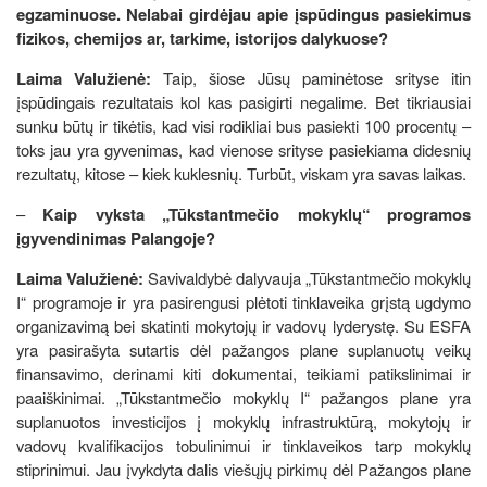
egzaminuose. Nelabai girdėjau apie įspūdingus pasiekimus
fizikos, chemijos ar, tarkime, istorijos dalykuose?
Laima Valužienė:
Taip, šiose Jūsų paminėtose srityse itin
įspūdingais rezultatais kol kas pasigirti negalime. Bet tikriausiai
sunku būtų ir tikėtis, kad visi rodikliai bus pasiekti 100 procentų –
toks jau yra gyvenimas, kad vienose srityse pasiekiama didesnių
rezultatų, kitose – kiek kuklesnių. Turbūt, viskam yra savas laikas.
–
Kaip vyksta „Tūkstantmečio mokyklų“ programos
įgyvendinimas Palangoje?
Laima Valužienė:
Savivaldybė dalyvauja „Tūkstantmečio mokyklų
I“ programoje ir yra pasirengusi plėtoti tinklaveika grįstą ugdymo
organizavimą bei skatinti mokytojų ir vadovų lyderystę. Su ESFA
yra pasirašyta sutartis dėl pažangos plane suplanuotų veikų
finansavimo, derinami kiti dokumentai, teikiami patikslinimai ir
paaiškinimai. „Tūkstantmečio mokyklų I“ pažangos plane yra
suplanuotos investicijos į mokyklų infrastruktūrą, mokytojų ir
vadovų kvalifikacijos tobulinimui ir tinklaveikos tarp mokyklų
stiprinimui. Jau įvykdyta dalis viešųjų pirkimų dėl Pažangos plane