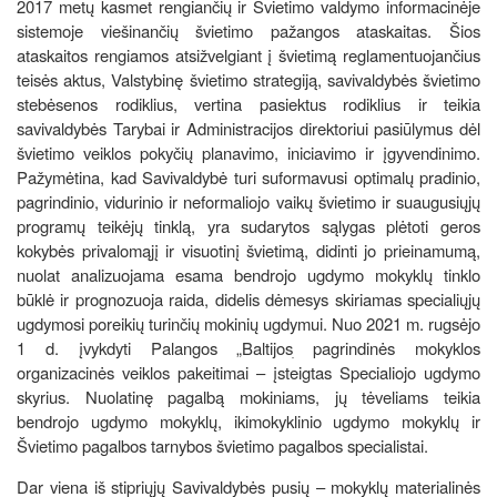
2017 metų kasmet rengiančių ir Švietimo valdymo informacinėje
sistemoje viešinančių švietimo pažangos ataskaitas. Šios
ataskaitos rengiamos atsižvelgiant į švietimą reglamentuojančius
teisės aktus, Valstybinę švietimo strategiją, savivaldybės švietimo
stebėsenos rodiklius, vertina pasiektus rodiklius ir teikia
savivaldybės Tarybai ir Administracijos direktoriui pasiūlymus dėl
švietimo veiklos pokyčių planavimo, iniciavimo ir įgyvendinimo.
Pažymėtina, kad Savivaldybė turi suformavusi optimalų pradinio,
pagrindinio, vidurinio ir neformaliojo vaikų švietimo ir suaugusiųjų
programų teikėjų tinklą, yra sudarytos sąlygas plėtoti geros
kokybės privalomąjį ir visuotinį švietimą, didinti jo prieinamumą,
nuolat analizuojama esama bendrojo ugdymo mokyklų tinklo
būklė ir prognozuoja raida, didelis dėmesys skiriamas specialiųjų
ugdymosi poreikių turinčių mokinių ugdymui. Nuo 2021 m. rugsėjo
1 d. įvykdyti Palangos „Baltijosׅ pagrindinės mokyklos
organizacinės veiklos pakeitimai – įsteigtas Specialiojo ugdymo
skyrius. Nuolatinę pagalbą mokiniams, jų tėveliams teikia
bendrojo ugdymo mokyklų, ikimokyklinio ugdymo mokyklų ir
Švietimo pagalbos tarnybos švietimo pagalbos specialistai.
Dar viena iš stipriųjų Savivaldybės pusių – mokyklų materialinės