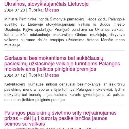
Ukrainos, stovyklaujančiais Lietuvoje
2024 07 23 | Rubrika:
Miestas
Ministrė Pirmininkė Ingrida Šimonytė pirmadienį, liepos 22 d., Palangoje
susitiko su Lietuvoje stovyklaujančiais vaikais iš Bučos miesto
Ukrainoje, Kyjivo apskrityje. Premjerė bendravo su Ukrainos vaikais,
kartu lankėsi edukacinėje ekskursijoje Gintaro muziejuje, dalyvavo
vaikams skirtame dailės terapijos užsiėmime Antano Mončio meno
muziejuje.
Geriausiai besimokantiems bei aukščiausių
pasiekimų užklasinėje veikloje turintiems Palangos
moksleiviams įteiktos piniginės premijos
2024 07 12 | Rubrika:
Miestas
Ketvirtadienį Kurhauze rinkosi geriausiai besimokantys ar išskirtinių
pasiekimų meno ar sporto srityje turintys Palangos moksleiviai, lydimi
mokytojų bei trenerių – jauniesiems kurorto gyventojams už puikius
rezultatus įteiktos piniginės premijos.
Palangos pasiekimų švietimo srity neįkainojamas
prizas – dėl jų į kurortą besikeliančios jaunos
šeimos su vaikais