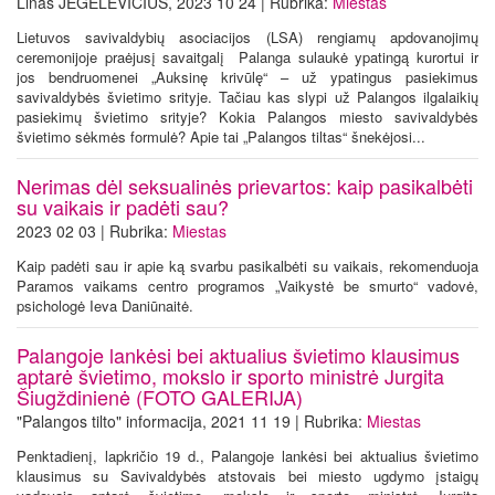
Linas JEGELEVIČIUS, 2023 10 24 | Rubrika:
Miestas
Lietuvos savivaldybių asociacijos (LSA) rengiamų apdovanojimų
ceremonijoje praėjusį savaitgalį Palanga sulaukė ypatingą kurortui ir
jos bendruomenei „Auksinę krivūlę“ – už ypatingus pasiekimus
savivaldybės švietimo srityje. Tačiau kas slypi už Palangos ilgalaikių
pasiekimų švietimo srityje? Kokia Palangos miesto savivaldybės
švietimo sėkmės formulė? Apie tai „Palangos tiltas“ šnekėjosi...
Nerimas dėl seksualinės prievartos: kaip pasikalbėti
su vaikais ir padėti sau?
2023 02 03 | Rubrika:
Miestas
Kaip padėti sau ir apie ką svarbu pasikalbėti su vaikais, rekomenduoja
Paramos vaikams centro programos „Vaikystė be smurto“ vadovė,
psichologė Ieva Daniūnaitė.
Palangoje lankėsi bei aktualius švietimo klausimus
aptarė švietimo, mokslo ir sporto ministrė Jurgita
Šiugždinienė (FOTO GALERIJA)
"Palangos tilto" informacija, 2021 11 19 | Rubrika:
Miestas
Penktadienį, lapkričio 19 d., Palangoje lankėsi bei aktualius švietimo
klausimus su Savivaldybės atstovais bei miesto ugdymo įstaigų