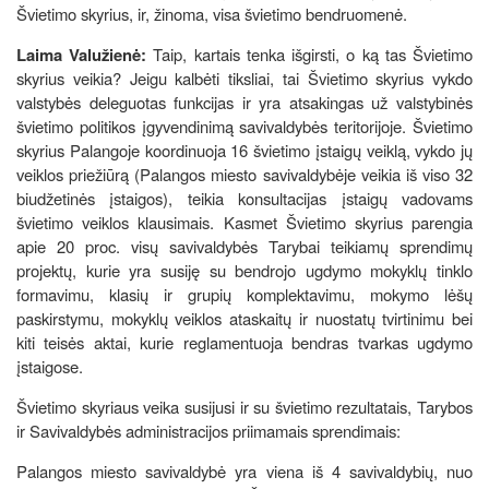
Švietimo skyrius, ir, žinoma, visa švietimo bendruomenė.
Laima Valužienė:
Taip, kartais tenka išgirsti, o ką tas Švietimo
skyrius veikia? Jeigu kalbėti tiksliai, tai Švietimo skyrius vykdo
valstybės deleguotas funkcijas ir yra atsakingas už valstybinės
švietimo politikos įgyvendinimą savivaldybės teritorijoje. Švietimo
skyrius Palangoje koordinuoja 16 švietimo įstaigų veiklą, vykdo jų
veiklos priežiūrą (Palangos miesto savivaldybėje veikia iš viso 32
biudžetinės įstaigos), teikia konsultacijas įstaigų vadovams
švietimo veiklos klausimais. Kasmet Švietimo skyrius parengia
apie 20 proc. visų savivaldybės Tarybai teikiamų sprendimų
projektų, kurie yra susiję su bendrojo ugdymo mokyklų tinklo
formavimu, klasių ir grupių komplektavimu, mokymo lėšų
paskirstymu, mokyklų veiklos ataskaitų ir nuostatų tvirtinimu bei
kiti teisės aktai, kurie reglamentuoja bendras tvarkas ugdymo
įstaigose.
Švietimo skyriaus veika susijusi ir su švietimo rezultatais, Tarybos
ir Savivaldybės administracijos priimamais sprendimais:
Palangos miesto savivaldybė yra viena iš 4 savivaldybių, nuo