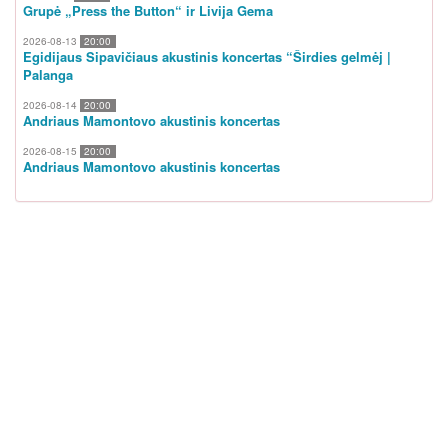
Grupė „Press the Button“ ir Livija Gema
2026-08-13
20:00
Egidijaus Sipavičiaus akustinis koncertas “Širdies gelmėj |
Palanga
2026-08-14
20:00
Andriaus Mamontovo akustinis koncertas
2026-08-15
20:00
Andriaus Mamontovo akustinis koncertas