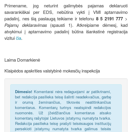
Primename, jog neturint galimybės pajamas deklaruoti
savarankiškai per EDS, nebūtina vykti į VMI aptarnavimo
padalinį, nes šią paslaugą teikiame ir telefonu
8 5 2191 777
>
Pajamų deklaravimas
(spausti 1). Atkreipiame dėmesį, kad
atvykimui į aptarnavimo padalinį būtina išankstinė registracija
vizitui
čia
.
Laima Domarkienė
Klaipėdos apskrities valstybinė mokesčių inspekcija
Dėmesio!
Komentarai nėra redaguojami ar patikrinami,
bet redakcija pasilieka teisę šalinti neadekvačius, garbę
ir orumą žeminančius, tikrovės neatitinkančius
komentarus. Komentarų turinys neatspindi redakcijos
nuomonės. Už įžeidžiančius komentarus atsako
komentarų rašytojai Lietuvos įstatymų numatyta tvarka.
Redakcija pasilieka teisę prašyti teisėsaugos institucijų
persekioti įstatymų numatyta tvarka galimus teisės