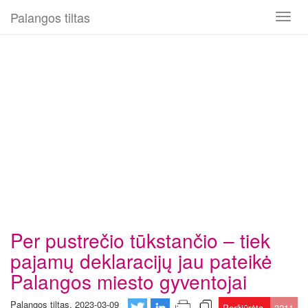
Palangos tiltas
Toggl
naviga
Per pustrečio tūkstančio – tiek
pajamų deklaracijų jau pateikė
Palangos miesto gyventojai
Palangos tiltas, 2023-03-09
Peržiūrėta
3211