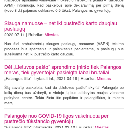
AVMI) informuoja, kad paskelbus apie deklaravimą per pirmą dieną
(kovo 8 d.) pajamas deklaravo 0,5 tūkst. Palangos m. gyventojų.
Slauga namuose – net iki pustrečio karto daugiau
paslaugų
2022 07 11 | Rubrika:
Miestas
Nuo šiol ambulatorinių slaugos paslaugų namuose (ASPN) teikimo
procesas bus spartesnis ir palankesnis pacientams, o paslaugų bus
suteikiama net iki pustrečio karto daugiau.
Dėl „Lietuvos pašto“ sprendimo įniršo tiek Palangos
meras, tiek gyventojai: pasielgta labai brutaliai
„Palangos tilto“, l.rytas.lt inf., 2021 04 16 | Rubrika:
Miestas
Šią savaitę paskelbta, kad du „Lietuvos pašto“ skyriai Palangoje po
kelių dienų bus uždaryti, o vietoje jų bus atidarytas naujas viename
prekybos centre. Tokia žinia itin papiktino ir palangiškius, ir miesto
merą.
Palangoje nuo COVID-19 ligos vakcinuota per
pustrečio tūkstančio gyventojų
"Palangos tilto" informacija, 2021 03 10 | Rubrika:
Miestas