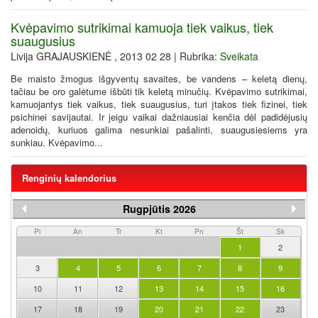
Kvėpavimo sutrikimai kamuoja tiek vaikus, tiek
suaugusius
Livija GRAJAUSKIENĖ , 2013 02 28 | Rubrika:
Sveikata
Be maisto žmogus išgyventų savaites, be vandens – keletą dienų,
tačiau be oro galėtume išbūti tik keletą minučių. Kvėpavimo sutrikimai,
kamuojantys tiek vaikus, tiek suaugusius, turi įtakos tiek fizinei, tiek
psichinei savijautai. Ir jeigu vaikai dažniausiai kenčia dėl padidėjusių
adenoidų, kuriuos galima nesunkiai pašalinti, suaugusiesiems yra
sunkiau. Kvėpavimo...
Renginių kalendorius
Rugpjūtis 2026
Pi
An
Tr
Kt
Pn
Št
Sk
1
2
3
4
5
6
7
8
9
10
11
12
13
14
15
16
17
18
19
20
21
22
23