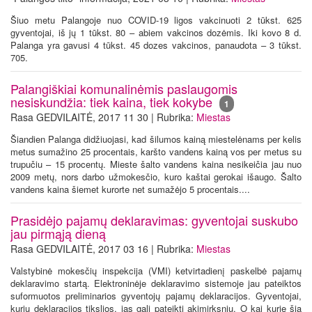
Šiuo metu Palangoje nuo COVID-19 ligos vakcinuoti 2 tūkst. 625
gyventojai, iš jų 1 tūkst. 80 – abiem vakcinos dozėmis. Iki kovo 8 d.
Palanga yra gavusi 4 tūkst. 45 dozes vakcinos, panaudota – 3 tūkst.
705.
Palangiškiai komunalinėmis paslaugomis
nesiskundžia: tiek kaina, tiek kokybe
1
Rasa GEDVILAITĖ, 2017 11 30 | Rubrika:
Miestas
Šiandien Palanga didžiuojasi, kad šilumos kainą miestelėnams per kelis
metus sumažino 25 procentais, karšto vandens kainą vos per metus su
trupučiu – 15 procentų. Mieste šalto vandens kaina nesikeičia jau nuo
2009 metų, nors darbo užmokesčio, kuro kaštai gerokai išaugo. Šalto
vandens kaina šiemet kurorte net sumažėjo 5 procentais....
Prasidėjo pajamų deklaravimas: gyventojai suskubo
jau pirmąją dieną
Rasa GEDVILAITĖ, 2017 03 16 | Rubrika:
Miestas
Valstybinė mokesčių inspekcija (VMI) ketvirtadienį paskelbė pajamų
deklaravimo startą. Elektroninėje deklaravimo sistemoje jau pateiktos
suformuotos preliminarios gyventojų pajamų deklaracijos. Gyventojai,
kurių deklaracijos tikslios, jas gali pateikti akimirksniu. O kai kurie šia