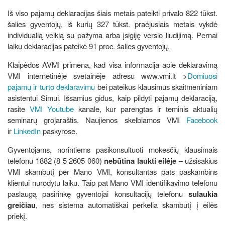
Iš viso pajamų deklaracijas šiais metais pateikti privalo
822 tūkst.
šalies gyventojų, iš kurių 327 tūkst. praėjusiais metais vykdė
individualią veiklą su pažyma arba įsigiję verslo liudijimą. Pernai
laiku deklaracijas pateikė 91 proc. šalies gyventojų.
Klaipėdos AVMI primena, kad visa informacija apie deklaravimą
VMI internetinėje svetainėje adresu www.vmi.lt >
Domiuosi
pajamų ir turto deklaravimu
bei pateikus klausimus skaitmeniniam
asistentui Simui. Išsamius gidus, kaip pildyti pajamų deklaraciją,
rasite
VMI Youtube
kanale, kur parengtas ir teminis aktualių
seminarų grojaraštis. Naujienos skelbiamos VMI
Facebook
ir
LinkedIn
paskyrose.
Gyventojams, norintiems pasikonsultuoti mokesčių klausimais
telefonu 1882 (8 5 2605 060)
nebūtina laukti eilėje
– užsisakius
VMI skambutį per Mano VMI, konsultantas pats paskambins
klientui nurodytu laiku. Taip pat Mano VMI identifikavimo telefonu
paslaugą pasirinkę gyventojai konsultacijų telefonu
sulaukia
greičiau
, nes sistema automatiškai perkelia skambutį į eilės
priekį.