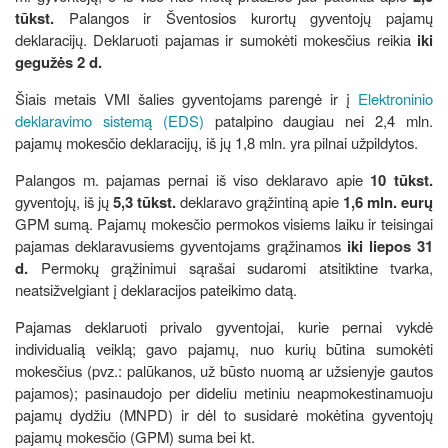
tūkst.
Palangos ir Šventosios kurortų gyventojų pajamų
deklaracijų. Deklaruoti pajamas ir sumokėti mokesčius reikia
iki
gegužės 2 d.
Šiais metais VMI šalies gyventojams parengė ir į
Elektroninio
deklaravimo sistemą (EDS)
patalpino daugiau nei 2,4 mln.
pajamų mokesčio deklaracijų, iš jų 1,8 mln. yra pilnai užpildytos.
Palangos m. pajamas pernai iš viso deklaravo apie
10 tūkst.
gyventojų, iš jų
5,3 tūkst.
deklaravo grąžintiną apie
1,6 mln. eurų
GPM sumą. Pajamų mokesčio permokos visiems laiku ir teisingai
pajamas deklaravusiems gyventojams grąžinamos
iki liepos 31
d.
Permokų grąžinimui sąrašai sudaromi atsitiktine tvarka,
neatsižvelgiant į deklaracijos pateikimo datą.
Pajamas deklaruoti privalo gyventojai, kurie pernai vykdė
individualią veiklą; gavo pajamų, nuo kurių būtina sumokėti
mokesčius (pvz.: palūkanos, už būsto nuomą ar užsienyje gautos
pajamos); pasinaudojo per dideliu metiniu neapmokestinamuoju
pajamų dydžiu (MNPD) ir dėl to susidarė mokėtina gyventojų
pajamų mokesčio (GPM) suma bei kt.