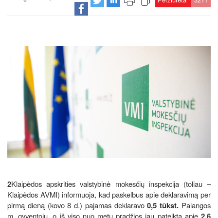
2
Klaipėdos apskrities valstybinė mokesčių inspekcija (toliau –
Klaipėdos AVMI) informuoja, kad paskelbus apie deklaravimą per
pirmą dieną (kovo 8 d.) pajamas deklaravo
0,5 tūkst.
Palangos
m. gyventojų, o iš viso nuo metų pradžios jau pateikta apie
2,6