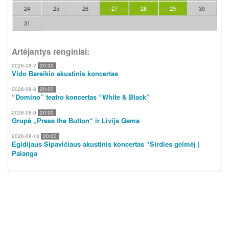
24
25
26
27
28
29
30
31
Artėjantys renginiai:
2026-08-7
20:00
Vido Bareikio akustinis koncertas
2026-08-8
20:00
“Domino” teatro koncertas “White & Black”
2026-08-9
20:00
Grupė „Press the Button“ ir Livija Gema
2026-08-13
20:00
Egidijaus Sipavičiaus akustinis koncertas “Širdies gelmėj |
Palanga