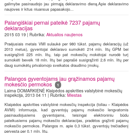
galimybe pasinaudojo jau pirmąją deklaravimo dieną.Apie deklaravimo
naujoves ir kitus niuansus papasakojo...
Palangiškiai pernai pateikė 7237 pajamų
deklaracijas
2015 03 19 | Rubrika:
Aktualios naujienos
Praėjusiais metais VMI sulaukė per 980 tūkst. pajamų deklaracijų (už
2013 metus), gyventojai deklaravo sumokėti 214 mln. litų GPM bei
susigrąžinti 225 mln. litų, taip pat mokesčių mokėtojai nurodė turį
sumokėti beveik 18 mln. litų bei paprašė susigrąžinti 2,6 mln. litų per
daug sumokėtų privalomojo sveikatos draudimo įmokų.
Palangos gyventojams jau grąžinamos pajamų
mokesčio permokos
1
Laima DOMARKIENĖ Klaipėdos apskrities valstybinė mokesčių
inspekcija, 2013 04 11 | Rubrika:
Miestas
Klaipėdos apskrities valstybinė mokesčių inspekcija (toliau – Klaipėdos
AVMI) informuoja, kad gyventojų pajamų mokesčio lengvatomis
pasinaudojusiems gyventojams, teisingai elektroniniu būdu
pateikusiems pajamų mokesčio deklaracijas, pradėtos grąžinti pajamų
mokesčio permokos. Palangos m. apie 0,3 tūkst. gyventojų trečiadienį
pervesta per 0,1 mln. litų.