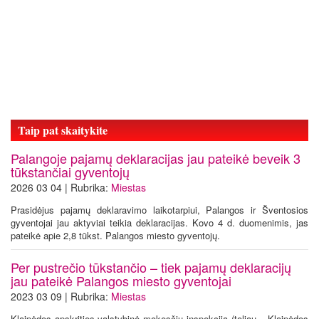
Taip pat skaitykite
Palangoje pajamų deklaracijas jau pateikė beveik 3
tūkstančiai gyventojų
2026 03 04 | Rubrika:
Miestas
Prasidėjus pajamų deklaravimo laikotarpiui, Palangos ir Šventosios
gyventojai jau aktyviai teikia deklaracijas. Kovo 4 d. duomenimis, jas
pateikė apie 2,8 tūkst. Palangos miesto gyventojų.
Per pustrečio tūkstančio – tiek pajamų deklaracijų
jau pateikė Palangos miesto gyventojai
2023 03 09 | Rubrika:
Miestas
Klaipėdos apskrities valstybinė mokesčių inspekcija (toliau – Klaipėdos