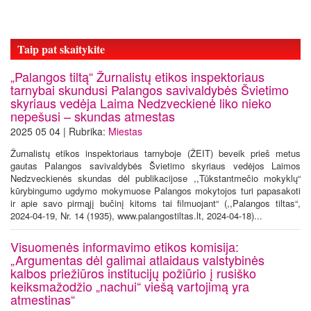
Taip pat skaitykite
„Palangos tiltą“ Žurnalistų etikos inspektoriaus
tarnybai skundusi Palangos savivaldybės Švietimo
skyriaus vedėja Laima Nedzveckienė liko nieko
nepešusi – skundas atmestas
2025 05 04 | Rubrika:
Miestas
Žurnalistų etikos inspektoriaus tarnyboje (ŽEIT) beveik prieš metus
gautas Palangos savivaldybės Švietimo skyriaus vedėjos Laimos
Nedzveckienės skundas dėl publikacijose ,,Tūkstantmečio mokyklų“
kūrybingumo ugdymo mokymuose Palangos mokytojos turi papasakoti
ir apie savo pirmąjį bučinį kitoms tai filmuojant“ (,,Palangos tiltas“,
2024-04-19, Nr. 14 (1935), www.palangostiltas.lt, 2024-04-18)...
Visuomenės informavimo etikos komisija:
„Argumentas dėl galimai atlaidaus valstybinės
kalbos priežiūros institucijų požiūrio į rusiško
keiksmažodžio „nachui“ viešą vartojimą yra
atmestinas“