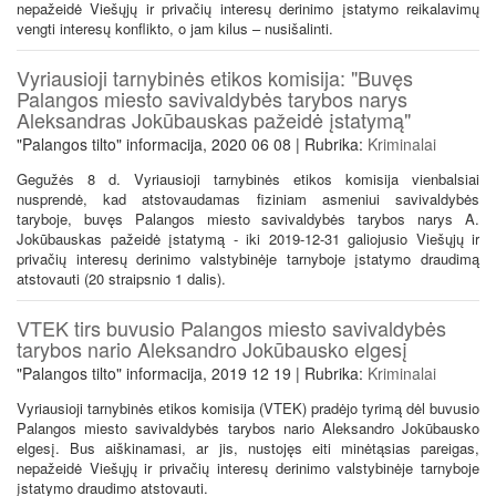
nepažeidė Viešųjų ir privačių interesų derinimo įstatymo reikalavimų
vengti interesų konflikto, o jam kilus – nusišalinti.
Vyriausioji tarnybinės etikos komisija: "Buvęs
Palangos miesto savivaldybės tarybos narys
Aleksandras Jokūbauskas pažeidė įstatymą"
"Palangos tilto" informacija, 2020 06 08 | Rubrika:
Kriminalai
Gegužės 8 d. Vyriausioji tarnybinės etikos komisija vienbalsiai
nusprendė, kad atstovaudamas fiziniam asmeniui savivaldybės
taryboje, buvęs Palangos miesto savivaldybės tarybos narys A.
Jokūbauskas pažeidė įstatymą - iki 2019-12-31 galiojusio Viešųjų ir
privačių interesų derinimo valstybinėje tarnyboje įstatymo draudimą
atstovauti (20 straipsnio 1 dalis).
VTEK tirs buvusio Palangos miesto savivaldybės
tarybos nario Aleksandro Jokūbausko elgesį
"Palangos tilto" informacija, 2019 12 19 | Rubrika:
Kriminalai
Vyriausioji tarnybinės etikos komisija (VTEK) pradėjo tyrimą dėl buvusio
Palangos miesto savivaldybės tarybos nario Aleksandro Jokūbausko
elgesį. Bus aiškinamasi, ar jis, nustojęs eiti minėtąsias pareigas,
nepažeidė Viešųjų ir privačių interesų derinimo valstybinėje tarnyboje
įstatymo draudimo atstovauti.