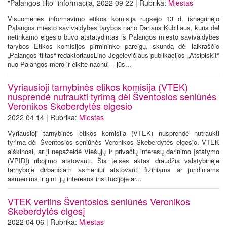
"Palangos tilto" informacija, 2022 09 22 | Rubrika:
Miestas
Visuomenės informavimo etikos komisija rugsėjo 13 d. išnagrinėjo
Palangos miesto savivaldybės tarybos nario Dariaus Kubiliaus, kuris dėl
netinkamo elgesio buvo atstatydintas iš Palangos miesto savivaldybės
tarybos Etikos komisijos pirmininko pareigų, skundą dėl laikraščio
„Palangos tiltas“ redaktoriausLino Jegelevičiaus publikacijos „Atsipiskit*
nuo Palangos mero ir eikite nachui – jūs...
Vyriausioji tarnybinės etikos komisija (VTEK)
nusprendė nutraukti tyrimą dėl Šventosios seniūnės
Veronikos Skeberdytės elgesio
2022 04 14 | Rubrika:
Miestas
Vyriausioji tarnybinės etikos komisija (VTEK) nusprendė nutraukti
tyrimą dėl Šventosios seniūnės Veronikos Skeberdytės elgesio. VTEK
aiškinosi, ar ji nepažeidė Viešųjų ir privačių interesų derinimo įstatymo
(VPIDĮ) ribojimo atstovauti. Šis teisės aktas draudžia valstybinėje
tarnyboje dirbančiam asmeniui atstovauti fiziniams ar juridiniams
asmenims ir ginti jų interesus institucijoje ar...
VTEK vertins Šventosios seniūnės Veronikos
Skeberdytės elgesį
2022 04 06 | Rubrika:
Miestas