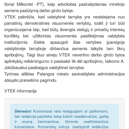
Ilonai Milkontei -PT), kaip advokatas pasirašydamas minėtojo
asmens pasiūlymą darbo ginčo byloje.
VTEK pabrėžia, kad valstybinė tarnyba yra neatsiejama nuo
pamatinių demokratinės visuomenės vertybių, todėl ji turi būti
organizuojama taip, kad būtų išvengta viešųjų ir privačių interesų
konfliktų bei užtikrintas visuomenės pasitikėjimas valstybės
institucijomis. Siekis apsaugoti šias vertybes įpareigoja
valstybinėje tarnyboje dirbančius asmenis laikytis tam tikrų
apribojimų. Taigi šiuo atveju VTEK nevertino darbo ginčo bylos
aplinkybių reikšmingumo ir pasisakė tik dėl apribojimo, taikomo A.
Jokūbauskui pasibaigus valstybinei tarnybai.
Tyrimas atliktas Palangos miesto savivaldybės administracijos
atsiųsto pranešimo pagrindu.
VTEK informacija
Dėmesio!
Komentarai nėra redaguojami ar patikrinami,
bet redakcija pasilieka teisę šalinti neadekvačius, garbę
ir orumą žeminančius, tikrovės neatitinkančius
komentarus. Komentarų turinys neatspindi redakcijos