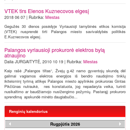
VTEK tirs Elenos Kuznecovos elgesį
2018 06 07 | Rubrika:
Miestas
Gegužės 30 dienos posėdyje Vyriausioji tarnybinės etikos komisija
(VTEK) nusprendė tirti Palangos miesto savivaldybės politikės
E.Kuznecovos elgesį.
Palangos vyriausioji prokurorė elektros bylą
atnaujino
Dalia JURGAITYTĖ, 2010 10 19 | Rubrika:
Miestas
Kaip rašė „Palangos tiltas“, Žvejų g.42 namo gyventojų skundą dėl
galimai vagiamos elektros energijos iš bendro naudojimo tinklų
ikiteisminį tyrimą atlikęs Palangos miesto apylinkės prokuroras Gintas
Pikčiūnas nutraukė, nes konstatuota, jog nepadaryta veika, turinti
nusikaltimo ar baudžiamojo nusižengimo požymių. Pastarąjį prokuroro
sprendimą apskundė minėto daugiabučio...
Renginių kalendorius
Rugpjūtis 2026