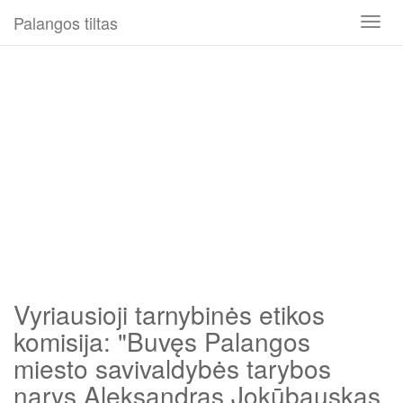
Palangos tiltas
Toggl
naviga
Vyriausioji tarnybinės etikos
komisija: "Buvęs Palangos
miesto savivaldybės tarybos
narys Aleksandras Jokūbauskas