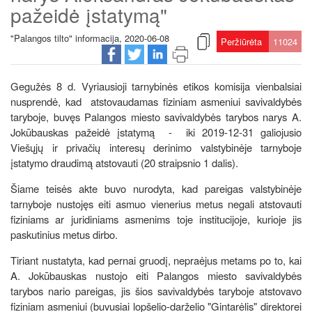
pažeidė įstatymą"
"Palangos tilto" informacija, 2020-06-08
Peržiūrėta
11024
Gegužės 8 d. Vyriausioji tarnybinės etikos komisija vienbalsiai
nusprendė, kad atstovaudamas fiziniam asmeniui savivaldybės
taryboje, buvęs Palangos miesto savivaldybės tarybos narys A.
Jokūbauskas pažeidė įstatymą - iki 2019-12-31 galiojusio
Viešųjų ir privačių interesų derinimo valstybinėje tarnyboje
įstatymo draudimą atstovauti (20 straipsnio 1 dalis).
Šiame teisės akte buvo nurodyta, kad pareigas valstybinėje
tarnyboje nustojęs eiti asmuo vienerius metus negali atstovauti
fiziniams ar juridiniams asmenims toje institucijoje, kurioje jis
paskutinius metus dirbo.
Tiriant nustatyta, kad pernai gruodį, nepraėjus metams po to, kai
A. Jokūbauskas nustojo eiti Palangos miesto savivaldybės
tarybos nario pareigas, jis šios savivaldybės taryboje atstovavo
fiziniam asmeniui (buvusiai lopšelio-darželio "Gintarėlis" direktorei