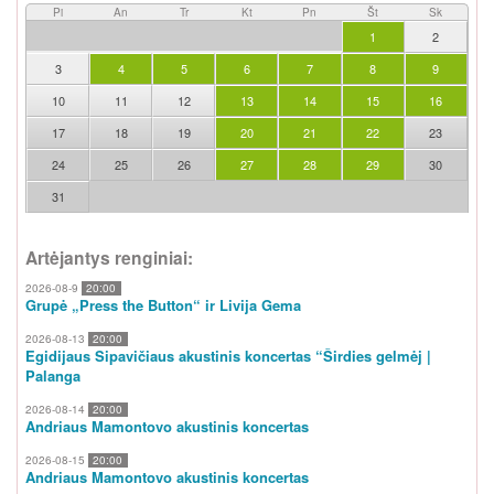
Pi
An
Tr
Kt
Pn
Št
Sk
1
2
3
4
5
6
7
8
9
10
11
12
13
14
15
16
17
18
19
20
21
22
23
24
25
26
27
28
29
30
31
Artėjantys renginiai:
2026-08-9
20:00
Grupė „Press the Button“ ir Livija Gema
2026-08-13
20:00
Egidijaus Sipavičiaus akustinis koncertas “Širdies gelmėj |
Palanga
2026-08-14
20:00
Andriaus Mamontovo akustinis koncertas
2026-08-15
20:00
Andriaus Mamontovo akustinis koncertas